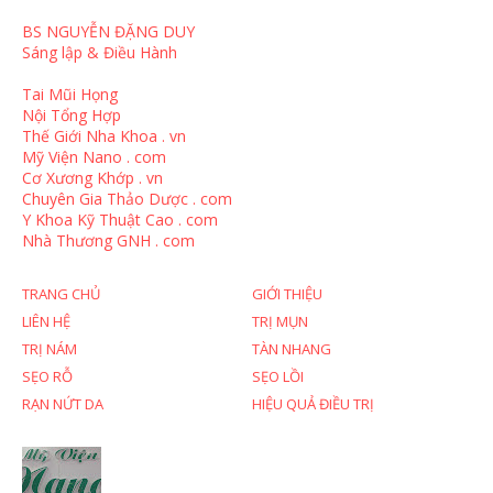
BS NGUYỄN ĐẶNG DUY
Sáng lập & Điều Hành
Tai Mũi Họng
Nội Tổng Hợp
Thế Giới Nha Khoa . vn
Mỹ Viện Nano . com
Cơ Xương Khớp . vn
Chuyên Gia Thảo Dược . com
Y Khoa Kỹ Thuật Cao . com
Nhà Thương GNH . com
TRANG CHỦ
GIỚI THIỆU
LIÊN HỆ
TRỊ MỤN
TRỊ NÁM
TÀN NHANG
SẸO RỖ
SẸO LỒI
RẠN NỨT DA
HIỆU QUẢ ĐIỀU TRỊ