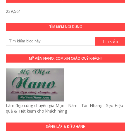
239,561
TÌM KIẾM NỘI DUNG
MỸ VIỆN NANO. COM XIN CHÀO QUÝ KHÁCH !
Làm đẹp cùng chuyên gia Mụn - Nám - Tàn Nhang - Sẹo Hiệu
quả & Tiết kiệm cho khách hàng
SÁNG LẬP & ĐIỀU HÀNH