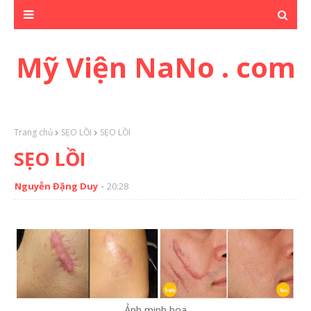
Mỹ Viện NaNo . com
Trang chủ
SẸO LỒI
SẸO LỒI
SẸO LỒI
Nguyễn Đặng Duy
20:28
Ảnh minh họa