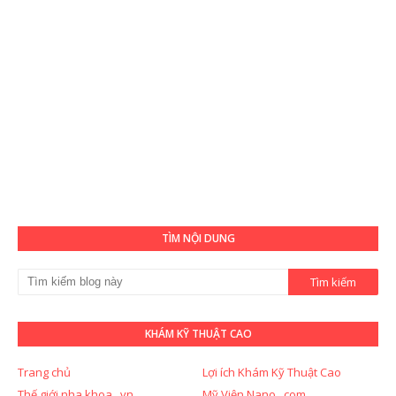
TÌM NỘI DUNG
KHÁM KỸ THUẬT CAO
Trang chủ
Lợi ích Khám Kỹ Thuật Cao
Thế giới nha khoa . vn
Mỹ Viện Nano . com