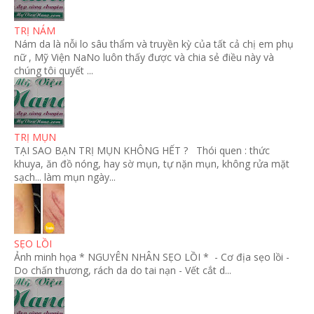
TRỊ NÁM
Nám da là nỗi lo sâu thẩm và truyền kỳ của tất cả chị em phụ
nữ , Mỹ Viện NaNo luôn thấy được và chia sẻ điều này và
chúng tôi quyết ...
TRỊ MỤN
TẠI SAO BẠN TRỊ MỤN KHÔNG HẾT ? Thói quen : thức
khuya, ăn đồ nóng, hay sờ mụn, tự nặn mụn, không rửa mặt
sạch... làm mụn ngày...
SẸO LỒI
Ảnh minh họa * NGUYÊN NHÂN SẸO LỒI * - Cơ địa sẹo lồi -
Do chấn thương, rách da do tai nạn - Vết cắt d...