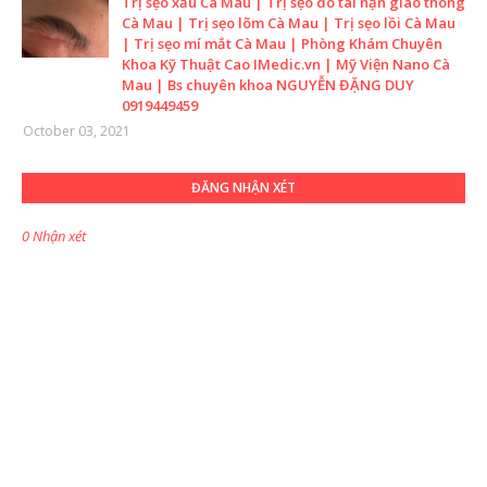
Trị sẹo xấu Cà Mau | Trị sẹo do tai nạn giao thông
Cà Mau | Trị sẹo lõm Cà Mau | Trị sẹo lồi Cà Mau
| Trị sẹo mí mắt Cà Mau | Phòng Khám Chuyên
Khoa Kỹ Thuật Cao IMedic.vn | Mỹ Viện Nano Cà
Mau | Bs chuyên khoa NGUYỄN ĐẶNG DUY
0919449459
October 03, 2021
ĐĂNG NHẬN XÉT
0 Nhận xét