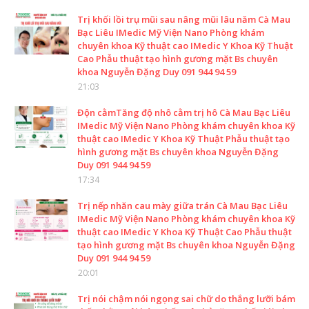
Trị khối lồi trụ mũi sau nâng mũi lâu năm Cà Mau
Bạc Liêu IMedic Mỹ Viện Nano Phòng khám
chuyên khoa Kỹ thuật cao IMedic Y Khoa Kỹ Thuật
Cao Phẫu thuật tạo hình gương mặt Bs chuyên
khoa Nguyễn Đặng Duy 091 944 94 59
21:03
Độn cằmTăng độ nhô cằm trị hô Cà Mau Bạc Liêu
IMedic Mỹ Viện Nano Phòng khám chuyên khoa Kỹ
thuật cao IMedic Y Khoa Kỹ Thuật Phẫu thuật tạo
hình gương mặt Bs chuyên khoa Nguyễn Đặng
Duy 091 944 94 59
17:34
Trị nếp nhăn cau mày giữa trán Cà Mau Bạc Liêu
IMedic Mỹ Viện Nano Phòng khám chuyên khoa Kỹ
thuật cao IMedic Y Khoa Kỹ Thuật Cao Phẫu thuật
tạo hình gương mặt Bs chuyên khoa Nguyễn Đặng
Duy 091 944 94 59
20:01
Trị nói chậm nói ngọng sai chữ do thắng lưỡi bám