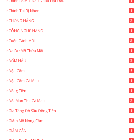
Chỉnh Lỗ Mũi Đều Nhau Hạt Đậu
1
Chỉnh Tai Bị Nhọn
1
CHỐNG NẮNG
2
CÔNG NGHỆ NANO
1
Cuộn Cánh Mũi
8
Da Dư Mỡ Thừa Mắt
1
ĐỐM NÂU
3
Độn Cằm
5
Độn Cằm Cà Mau
1
Đồng Tiền
1
Đốt Mụn Thịt Cà Mau
2
Gia Tăng Độ Sâu Đồng Tiền
1
Giảm Mỡ Nọng Cằm
1
GIẢM CÂN
1