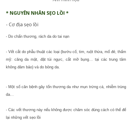
* NGUYÊN NHÂN SẸO LỒI *
- Cơ địa sẹo lồi
- Do chấn thương, rách da do tai nạn
- Vết cắt do phẫu thuật các loại (bướu cổ, tim, ruột thừa, mổ đẻ, thẩm
mỹ: căng da mặt, đặt túi ngực, cắt mỡ bụng… tại các trung tâm
không đảm bảo) và do bỏng da.
- Một số căn bệnh gây tổn thương da như mụn trứng cá, nhiễm trùng
da…
- Các vết thương này nếu không được chăm sóc đúng cách có thể để
lại những vết sẹo lồi