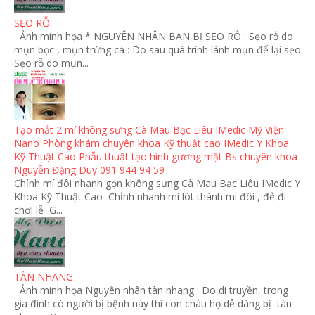
SẸO RỖ
Ảnh minh họa * NGUYÊN NHÂN BẠN BỊ SẸO RỖ : Sẹo rỗ do
mụn bọc , mụn trứng cá : Do sau quá trình lành mụn để lại sẹo
Sẹo rỗ do mụn...
Tạo mắt 2 mí không sưng Cà Mau Bạc Liêu IMedic Mỹ Viện
Nano Phòng khám chuyên khoa Kỹ thuật cao IMedic Y Khoa
Kỹ Thuật Cao Phẫu thuật tạo hình gương mặt Bs chuyên khoa
Nguyễn Đặng Duy 091 944 94 59
Chỉnh mí đôi nhanh gọn không sưng Cà Mau Bạc Liêu IMedic Y
Khoa Kỹ Thuật Cao Chỉnh nhanh mí lót thành mí đôi , đẻ đi
chơi lễ G...
TÀN NHANG
Ảnh minh họa Nguyên nhân tàn nhang : Do di truyền, trong
gia đình có người bị bệnh này thì con cháu họ dễ dàng bị tàn