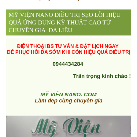
MỸ VIỆN NANO ĐIỀU TRỊ SẸO LỒI HIỆU
QUẢ ỨNG DỤNG KỸ THUẬT CAO TỪ
CHUYÊN GIA DA LIỄU
ĐIỆN THOẠI BS TƯ VẤN & ĐẶT LỊCH NGAY
ĐỂ PHỤC HỒI DA SỚM KHI CÒN HIỆU QUẢ ĐIỀU TRỊ
0944434284
Trân trọng kính chào !
MỸ VIỆN NANO. COM
Làm đẹp cùng chuyên gia