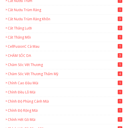
Cắt Nướu Trùm
1
Cắt Nướu Trùm Răng
1
Cắt Nướu Trùm Răng Khôn
3
Cắt Thắng Lưỡi
2
Cắt Thắng Môi
1
CellFusionC Cà Mau
1
CHĂM SÓC DA
3
Chăm Sóc Vết Thương
1
Chăm Sóc Vết Thương Thẩm Mỹ
4
Chỉnh Cao Đầu Mũi
1
Chỉnh Đều Lỗ Mũi
1
Chỉnh Độ Phùng Cánh Mũi
1
Chỉnh Độ Rộng Mũi
1
Chỉnh Hết Gồ Mũi
1