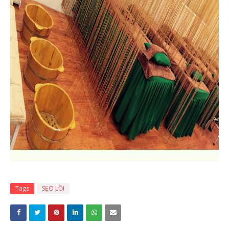
Tags
SẸO LỒI