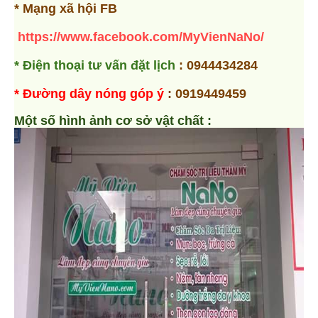
* Mạng xã hội FB
https://www.facebook.com/MyVienNaNo/
* Điện thoại tư vấn đặt lịch
: 0944434284
* Đường dây nóng góp ý
: 0919449459
Một số hình ảnh cơ sở vật chất :