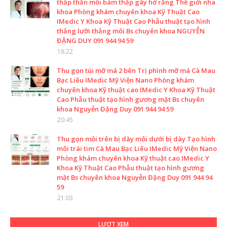
thấp thằn môi bám thấp gây hở răng Thế giới nha
khoa Phòng khám chuyên khoa Kỹ Thuật Cao
IMedic Y Khoa Kỹ Thuật Cao Phẫu thuật tạo hình
thắng lưỡi thắng môi Bs chuyên khoa NGUYỄN
ĐẶNG DUY 091 944 94 59
18:22
Thu gọn túi mỡ má 2 bên Trị phình mỡ má Cà Mau
Bạc Liêu IMedic Mỹ Viện Nano Phòng khám
chuyên khoa Kỹ thuật cao IMedic Y Khoa Kỹ Thuật
Cao Phẫu thuật tạo hình gương mặt Bs chuyên
khoa Nguyễn Đặng Duy 091 944 94 59
20:45
Thu gọn môi trên bị dày môi dưới bị dày Tạo hình
môi trái tim Cà Mau Bạc Liêu IMedic Mỹ Viện Nano
Phòng khám chuyên khoa Kỹ thuật cao IMedic Y
Khoa Kỹ Thuật Cao Phẫu thuật tạo hình gương
mặt Bs chuyên khoa Nguyễn Đặng Duy 091 944 94
59
21:03
LƯỢT XEM