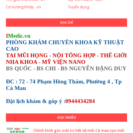
Cơ Xương Khớp . vn
Tuyển dụng
ĐỊA CHỈ
I
Medic.vn
PHÒNG KHÁM CHUYÊN KHOA KỸ THUẬT
CAO
TAI MŨI HỌNG - NỘI TỔNG HỢP - THẾ GIỚI
NHA KHOA - MỸ VIỆN NANO
BS QUỐC - BS CHI - BS NGUYỄN ĐẶNG DUY
ĐC : 72 - 74 Phạm Hồng Thám, Phường 4 , Tp
Cà Mau
Đặt lịch khám &
góp ý :
0944434284
ĐỌC NHIỀU
Chỉnh hình góc môi trị hết xệ môi Cà mau tạo môi