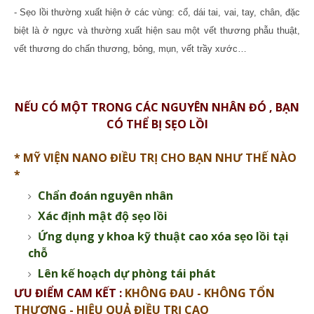
- Sẹo lồi thường xuất hiện ở các vùng: cổ, dái tai, vai, tay, chân, đặc
biệt là ở ngực và thường xuất hiện sau một vết thương phẫu thuật,
vết thương do chấn thương, bỏng, mụn, vết trầy xước…
NẾU CÓ MỘT TRONG CÁC NGUYÊN NHÂN ĐÓ , BẠN
CÓ THỂ BỊ SẸO LỒI
* MỸ VIỆN NANO ĐIỀU TRỊ CHO BẠN NHƯ THẾ NÀO
*
Chẩn đoán nguyên nhân
Xác định mật độ sẹo lồi
Ứng dụng y khoa kỹ thuật cao xóa sẹo lồi tại
chỗ
Lên kế hoạch dự phòng tái phát
ƯU ĐIỂM CAM KẾT :
KHÔNG ĐAU - KHÔNG TỔN
THƯƠNG - HIỆU QUẢ ĐIỀU TRỊ CAO