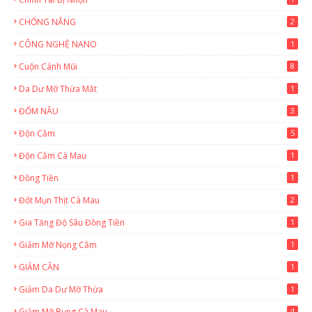
CHỐNG NẮNG
2
CÔNG NGHỆ NANO
1
Cuộn Cánh Mũi
8
Da Dư Mỡ Thừa Mắt
1
ĐỐM NÂU
3
Độn Cằm
5
Độn Cằm Cà Mau
1
Đồng Tiền
1
Đốt Mụn Thịt Cà Mau
2
Gia Tăng Độ Sâu Đồng Tiền
1
Giảm Mỡ Nọng Cằm
1
GIẢM CÂN
1
Giảm Da Dư Mỡ Thừa
1
Giảm Mỡ Bụng Cà Mau
4