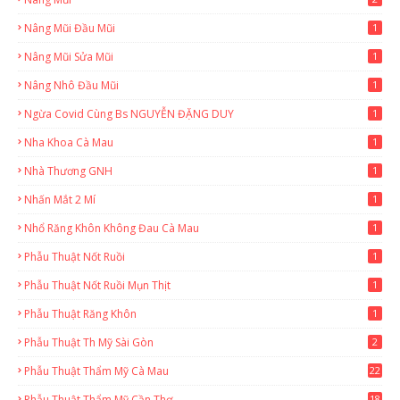
Nâng Mũi Đầu Mũi
1
Nâng Mũi Sửa Mũi
1
Nâng Nhô Đầu Mũi
1
Ngừa Covid Cùng Bs NGUYỄN ĐẶNG DUY
1
Nha Khoa Cà Mau
1
Nhà Thương GNH
1
Nhấn Mắt 2 Mí
1
Nhổ Răng Khôn Không Đau Cà Mau
1
Phẫu Thuật Nốt Ruồi
1
Phẫu Thuật Nốt Ruồi Mụn Thịt
1
Phẫu Thuật Răng Khôn
1
Phẫu Thuật Th Mỹ Sài Gòn
2
Phẫu Thuật Thẩm Mỹ Cà Mau
22
9
Phẫu Thuật Thẩm Mỹ Cần Thơ
18