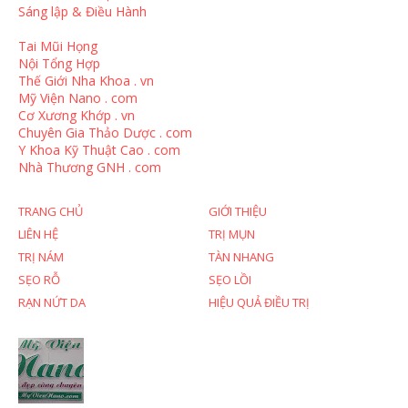
Sáng lập & Điều Hành
Tai Mũi Họng
Nội Tổng Hợp
Thế Giới Nha Khoa . vn
Mỹ Viện Nano . com
Cơ Xương Khớp . vn
Chuyên Gia Thảo Dược . com
Y Khoa Kỹ Thuật Cao . com
Nhà Thương GNH . com
TRANG CHỦ
GIỚI THIỆU
LIÊN HỆ
TRỊ MỤN
TRỊ NÁM
TÀN NHANG
SẸO RỖ
SẸO LỒI
RẠN NỨT DA
HIỆU QUẢ ĐIỀU TRỊ