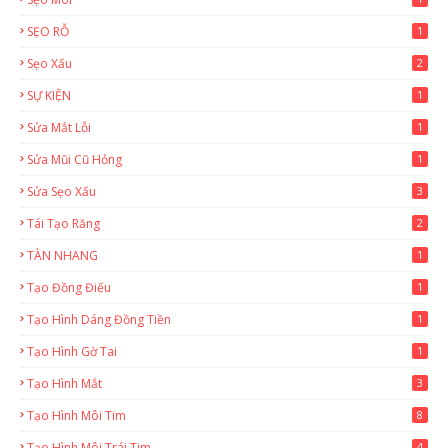
SẸO RỖ
1
Sẹo Xấu
2
SỰ KIỆN
1
Sửa Mắt Lỗi
1
Sửa Mũi Cũ Hỏng
1
Sửa Sẹo Xấu
3
Tái Tạo Răng
2
TÀN NHANG
1
Tạo Đồng Điếu
1
Tạo Hình Dáng Đồng Tiền
1
Tạo Hình Gờ Tai
1
Tạo Hình Mắt
3
Tạo Hình Môi Tim
8
Tạo Hình Môi Trái Tim
4