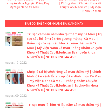
chuyên khoa Nguyễn Đặng Duy
| Phòng Khám Chuyên Khoa Kỹ
| Mỹ Viện Nano Cà Mau
Thuật Cao IMedic.vn | Mỹ Viện
Nano Cà Mau
BẠN CÓ THỂ THÍCH NHỮNG BÀI ĐĂNG NÀY
Trị sẹo cầm lâu năm khó tại thẩm mỹ Cà Mau | trị
sẹo xấu lòi lõm rổ trên gương mặt tại Cà Mau |
thẩm mỹ xóa sẹo xấu khó lâu năm thẩm mỹ Cà
Mau | Mỹ Viện Nano Cà mau Phòng Khám Chuyên
Khoa Kỹ Thuật Cao IMedic.vn Bs chuyên khoa
NGUYỄN ĐẶNG DUY 0919449459
August 17, 2022
Khép lỗ tai bị vểnh rộng Cà mau thẩm mỹ | Chỉnh
hỉnh lỗ tai vểnh lỗ tai cụp lỗ tai đỉnh nhọn Cà Mau
| Mỹ Viện Nano Cà Mau | Phòng Khám Chuyên
Khoa Kỹ Thuật Cao IMedic.vn | Bs chuyên khoa
NGUYỄN ĐẶNG DUY 0919449459
August 09, 2022
Trị sẹo mụn lồi lõm rỗ lâu năm Cà mau thẩm mỹ |