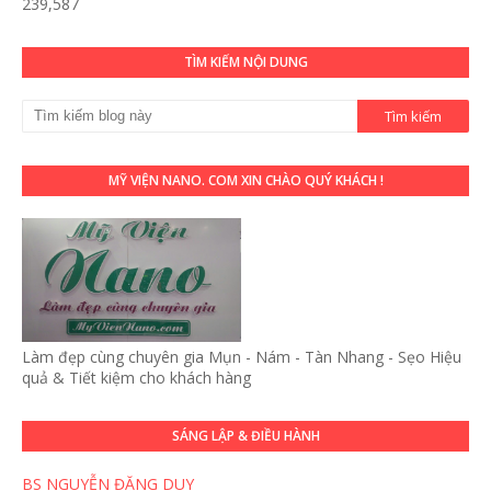
239,587
TÌM KIẾM NỘI DUNG
MỸ VIỆN NANO. COM XIN CHÀO QUÝ KHÁCH !
Làm đẹp cùng chuyên gia Mụn - Nám - Tàn Nhang - Sẹo Hiệu
quả & Tiết kiệm cho khách hàng
SÁNG LẬP & ĐIỀU HÀNH
BS NGUYỄN ĐẶNG DUY