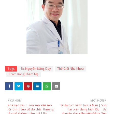
Tags
Bs Nguyễn Đặng Duy
Thế Giới Nha Khoa
Trám Răng Thẩm Mỹ
CŨ HƠN
MỚI HƠN
Xoá sẹo xấu | Sửa sẹo xấu sẹo
Trị tụ dịch vành tai Cà Mau | Sụn
lồi lõm | Sẹo cũ do chấn thương
tai biến dạng tách lớp | Bs
do mổ không thẩm mỹ | Bs
chuyên khoa Nguyễn Đặng Duy