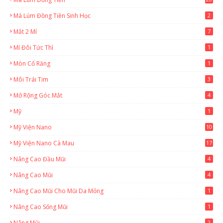
Má Lúm Đồng Tiền Sinh Học
2
Mắt 2 Mí
7
Mí Đôi Tức Thì
1
Mòn Cổ Răng
1
Môi Trái Tim
3
Mở Rộng Góc Mắt
4
Mỹ
1
Mỹ Viện Nano
10
Mỹ Viện Nano Cà Mau
17
8
Nâng Cao Đầu Mũi
4
Nâng Cao Mũi
4
Nâng Cao Mũi Cho Mũi Da Mỏng
1
Nâng Cao Sống Mũi
1
Nâng Mũi
2