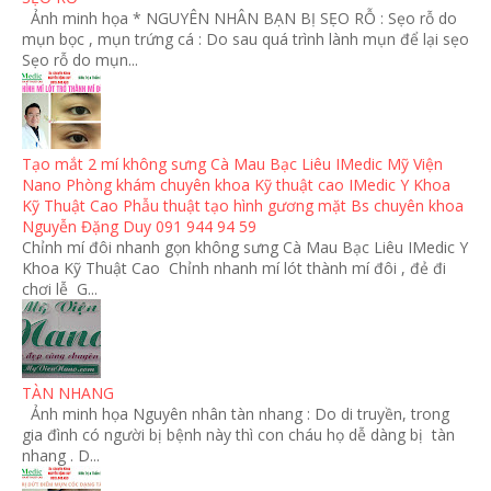
Ảnh minh họa * NGUYÊN NHÂN BẠN BỊ SẸO RỖ : Sẹo rỗ do
mụn bọc , mụn trứng cá : Do sau quá trình lành mụn để lại sẹo
Sẹo rỗ do mụn...
Tạo mắt 2 mí không sưng Cà Mau Bạc Liêu IMedic Mỹ Viện
Nano Phòng khám chuyên khoa Kỹ thuật cao IMedic Y Khoa
Kỹ Thuật Cao Phẫu thuật tạo hình gương mặt Bs chuyên khoa
Nguyễn Đặng Duy 091 944 94 59
Chỉnh mí đôi nhanh gọn không sưng Cà Mau Bạc Liêu IMedic Y
Khoa Kỹ Thuật Cao Chỉnh nhanh mí lót thành mí đôi , đẻ đi
chơi lễ G...
TÀN NHANG
Ảnh minh họa Nguyên nhân tàn nhang : Do di truyền, trong
gia đình có người bị bệnh này thì con cháu họ dễ dàng bị tàn
nhang . D...