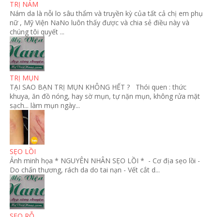
TRỊ NÁM
Nám da là nỗi lo sâu thẩm và truyền kỳ của tất cả chị em phụ
nữ , Mỹ Viện NaNo luôn thấy được và chia sẻ điều này và
chúng tôi quyết ...
TRỊ MỤN
TẠI SAO BẠN TRỊ MỤN KHÔNG HẾT ? Thói quen : thức
khuya, ăn đồ nóng, hay sờ mụn, tự nặn mụn, không rửa mặt
sạch... làm mụn ngày...
SẸO LỒI
Ảnh minh họa * NGUYÊN NHÂN SẸO LỒI * - Cơ địa sẹo lồi -
Do chấn thương, rách da do tai nạn - Vết cắt d...
SẸO RỖ