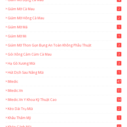
Giảm Mỡ Cà Mau
2
Giảm Mỡ Hông Cà Mau
2
Giảm Mỡ Má
1
Giảm Mỡ Mi
1
Giảm Mỡ Thon Gọn Bụng An Toàn Không Phẫu Thuật
2
Gói Xông Cảm Cúm Cà Mau
2
Hạ Gồ Xương Mũi
2
Hút Dịch Sau Nâng Mũi
1
IMedic
47
IMedic.vn
11
1
IMedic.vn Y Khoa Kỹ Thuật Cao
14
Kéo Dài Trụ Mũi
2
Khâu Thẩm Mỹ
1
Khép Cánh Mũi
11