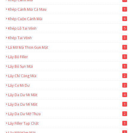
Khép Cánh Mũi Cà Mau
1
Khép Cuộn Cánh Mũi
6
Khép Lỗ Tai Vểnh
5
Khép Tai Vểnh
3
Lấ Mỡ Má Thon Gọn Mặt
1
Lấy Bỏ Filler
1
Lấy Bỏ Sụn Mũi
1
Lấy Chỉ Căng Mũi
2
Lấy Cơ Mi Dư
2
Lấy Da Dư Mi Mắt
4
Lấy Da Dư Mí Mắt
1
Lấy Da Dư Mỡ Thừa
2
Lấy Filler Tạp Chất
3
Lấy Mỡ Hàm Mặt
1