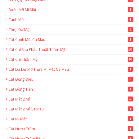
2
Bướu Mỡ Mi Mắt
1
Cánh Mũi
1
Căng Da Mặt
6
Cắt Cánh Mũi Cà Mau
1
Cắt Chỉ Sau Phẫu Thuật Thẩm Mỹ
30
Cắt Chỉ Thẩm Mỹ
10
Cắt Da Dư Mỡ Thừa Mi Mắt Cà Mau
1
Cắt Đồng Điếu
2
Cắt Đồng Tiền
1
Cắt Mắt 2 Mí
4
Cắt Mắt 2 Mí Cà Mau
1
Cắt Mí Mắt
1
Cắt Nướu Trùm
1
Cắt Nướu Trùm Răng
1