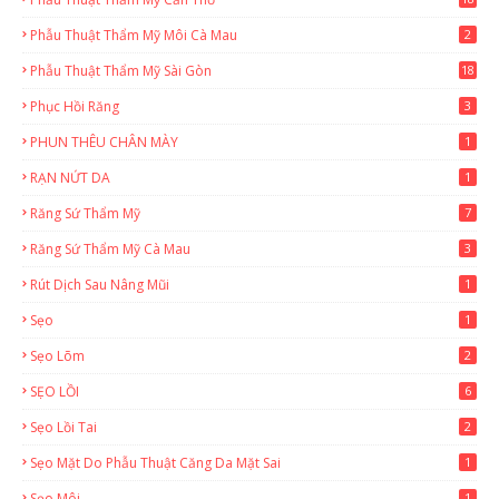
3
Phẫu Thuật Thẩm Mỹ Môi Cà Mau
2
Phẫu Thuật Thẩm Mỹ Sài Gòn
18
2
Phục Hồi Răng
3
PHUN THÊU CHÂN MÀY
1
RẠN NỨT DA
1
Răng Sứ Thẩm Mỹ
7
Răng Sứ Thẩm Mỹ Cà Mau
3
Rút Dịch Sau Nâng Mũi
1
Sẹo
1
Sẹo Lõm
2
SẸO LỒI
6
Sẹo Lồi Tai
2
Sẹo Mặt Do Phẫu Thuật Căng Da Mặt Sai
1
Sẹo Môi
1