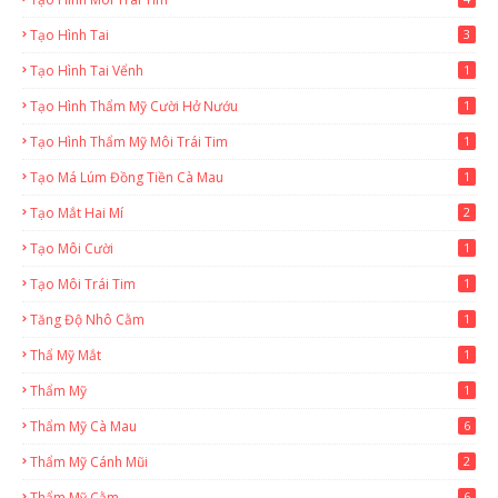
Tạo Hình Tai
3
Tạo Hình Tai Vểnh
1
Tạo Hình Thẩm Mỹ Cười Hở Nướu
1
Tạo Hình Thẩm Mỹ Môi Trái Tim
1
Tạo Má Lúm Đồng Tiền Cà Mau
1
Tạo Mắt Hai Mí
2
Tạo Môi Cười
1
Tạo Môi Trái Tim
1
Tăng Độ Nhô Cằm
1
Thẩ Mỹ Mắt
1
Thẩm Mỹ
1
Thẩm Mỹ Cà Mau
6
Thẩm Mỹ Cánh Mũi
2
Thẩm Mỹ Cằm
6