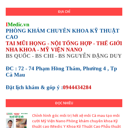
ĐỊA CHỈ
I
Medic.vn
PHÒNG KHÁM CHUYÊN KHOA KỸ THUẬT
CAO
TAI MŨI HỌNG - NỘI TỔNG HỢP - THẾ GIỚI
NHA KHOA - MỸ VIỆN NANO
BS QUỐC - BS CHI - BS NGUYỄN ĐẶNG DUY
ĐC : 72 - 74 Phạm Hồng Thám, Phường 4 , Tp
Cà Mau
Đặt lịch khám &
góp ý :
0944434284
ĐỌC NHIỀU
Chỉnh hình góc môi trị hết xệ môi Cà mau tạo môi
cười Mỹ Viện Nano Phòng khám chuyên khoa Kỹ
thuật cao IMedic Y Khoa Kỹ Thuật Cao Phẫu thuật