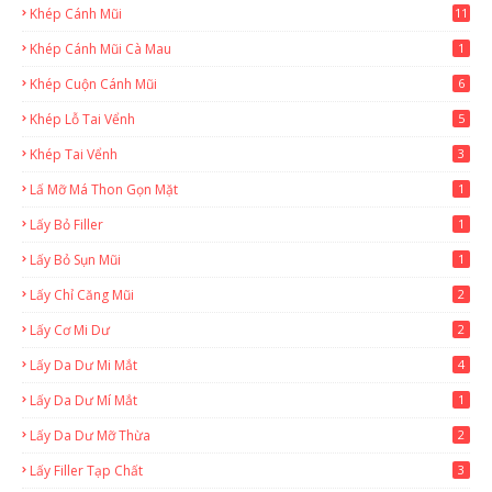
Khép Cánh Mũi
11
Khép Cánh Mũi Cà Mau
1
Khép Cuộn Cánh Mũi
6
Khép Lỗ Tai Vểnh
5
Khép Tai Vểnh
3
Lấ Mỡ Má Thon Gọn Mặt
1
Lấy Bỏ Filler
1
Lấy Bỏ Sụn Mũi
1
Lấy Chỉ Căng Mũi
2
Lấy Cơ Mi Dư
2
Lấy Da Dư Mi Mắt
4
Lấy Da Dư Mí Mắt
1
Lấy Da Dư Mỡ Thừa
2
Lấy Filler Tạp Chất
3