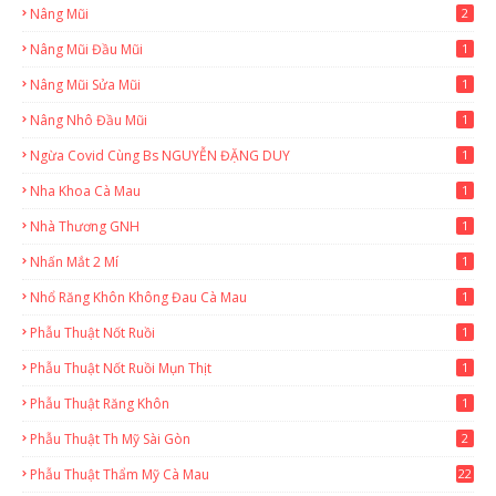
Nâng Mũi
2
Nâng Mũi Đầu Mũi
1
Nâng Mũi Sửa Mũi
1
Nâng Nhô Đầu Mũi
1
Ngừa Covid Cùng Bs NGUYỄN ĐẶNG DUY
1
Nha Khoa Cà Mau
1
Nhà Thương GNH
1
Nhấn Mắt 2 Mí
1
Nhổ Răng Khôn Không Đau Cà Mau
1
Phẫu Thuật Nốt Ruồi
1
Phẫu Thuật Nốt Ruồi Mụn Thịt
1
Phẫu Thuật Răng Khôn
1
Phẫu Thuật Th Mỹ Sài Gòn
2
Phẫu Thuật Thẩm Mỹ Cà Mau
22
9