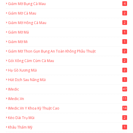
Giảm Mỡ Bụng Cà Mau
4
Giảm Mỡ Cà Mau
2
Giảm Mỡ Hông Cà Mau
2
Giảm Mỡ Má
1
Giảm Mỡ Mi
1
Giảm Mỡ Thon Gọn Bụng An Toàn Không Phẫu Thuật
2
Gói Xông Cảm Cúm Cà Mau
2
Hạ Gồ Xương Mũi
2
Hút Dịch Sau Nâng Mũi
1
IMedic
47
IMedic.vn
11
1
IMedic.vn Y Khoa Kỹ Thuật Cao
14
Kéo Dài Trụ Mũi
2
Khâu Thẩm Mỹ
1