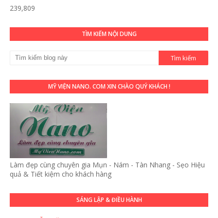
239,809
TÌM KIẾM NỘI DUNG
MỸ VIỆN NANO. COM XIN CHÀO QUÝ KHÁCH !
Làm đẹp cùng chuyên gia Mụn - Nám - Tàn Nhang - Sẹo Hiệu
quả & Tiết kiệm cho khách hàng
SÁNG LẬP & ĐIỀU HÀNH