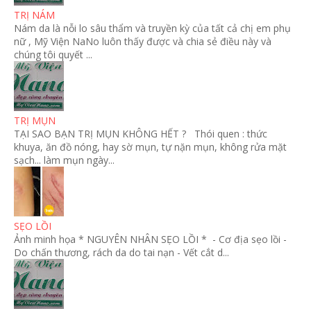
TRỊ NÁM
Nám da là nỗi lo sâu thẩm và truyền kỳ của tất cả chị em phụ
nữ , Mỹ Viện NaNo luôn thấy được và chia sẻ điều này và
chúng tôi quyết ...
TRỊ MỤN
TẠI SAO BẠN TRỊ MỤN KHÔNG HẾT ? Thói quen : thức
khuya, ăn đồ nóng, hay sờ mụn, tự nặn mụn, không rửa mặt
sạch... làm mụn ngày...
SẸO LỒI
Ảnh minh họa * NGUYÊN NHÂN SẸO LỒI * - Cơ địa sẹo lồi -
Do chấn thương, rách da do tai nạn - Vết cắt d...