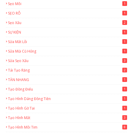
Sẹo Môi
1
SẸO RỖ
1
Sẹo Xấu
2
SỰ KIỆN
1
Sửa Mắt Lỗi
1
Sửa Mũi Cũ Hỏng
1
Sửa Sẹo Xấu
3
Tái Tạo Răng
2
TÀN NHANG
1
Tạo Đồng Điếu
1
Tạo Hình Dáng Đồng Tiền
1
Tạo Hình Gờ Tai
1
Tạo Hình Mắt
3
Tạo Hình Môi Tim
8