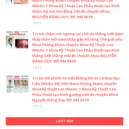
Nano Phòng khám chuyên khoa Kỹ thuật cao
IMedic Y Khoa Kỹ Thuật Cao Phẫu thuật tạo hình
thẩm mỹ má lúm đồng tiền Bs chuyên khoa
NGUYỄN ĐẶNG DUY 091 944 94 59
18:51
Trị nói chậm nói ngọng sai chữ do thắng lưỡi bám
thấp thằn môi bám thấp gây hở răng Thế giới nha
khoa Phòng khám chuyên khoa Kỹ Thuật Cao
IMedic Y Khoa Kỹ Thuật Cao Phẫu thuật tạo hình
thắng lưỡi thắng môi Bs chuyên khoa NGUYỄN
ĐẶNG DUY 091 944 94 59
18:22
Trị túi mỡ phình mí mắt không hở mi Cà Mau Bạc
Liêu IMedic Mỹ Viện Nano Phòng khám chuyên
khoa Kỹ thuật cao IMedic Y Khoa Kỹ Thuật Cao
Phẫu thuật tạo hình gương mặt Bs chuyên khoa
Nguyễn Đặng Duy 091 944 94 59
19:16
LƯỢT XEM