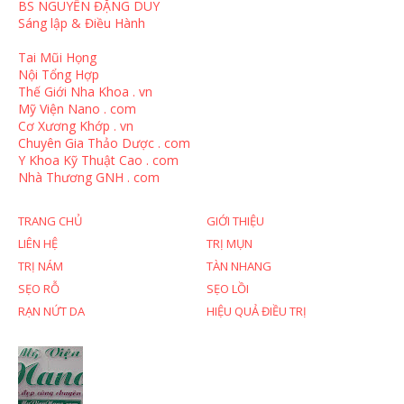
BS NGUYỄN ĐẶNG DUY
Sáng lập & Điều Hành
Tai Mũi Họng
Nội Tổng Hợp
Thế Giới Nha Khoa . vn
Mỹ Viện Nano . com
Cơ Xương Khớp . vn
Chuyên Gia Thảo Dược . com
Y Khoa Kỹ Thuật Cao . com
Nhà Thương GNH . com
TRANG CHỦ
GIỚI THIỆU
LIÊN HỆ
TRỊ MỤN
TRỊ NÁM
TÀN NHANG
SẸO RỖ
SẸO LỒI
RẠN NỨT DA
HIỆU QUẢ ĐIỀU TRỊ