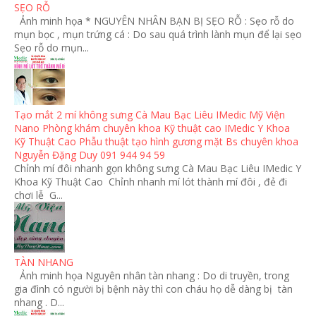
SẸO RỖ
Ảnh minh họa * NGUYÊN NHÂN BẠN BỊ SẸO RỖ : Sẹo rỗ do
mụn bọc , mụn trứng cá : Do sau quá trình lành mụn để lại sẹo
Sẹo rỗ do mụn...
Tạo mắt 2 mí không sưng Cà Mau Bạc Liêu IMedic Mỹ Viện
Nano Phòng khám chuyên khoa Kỹ thuật cao IMedic Y Khoa
Kỹ Thuật Cao Phẫu thuật tạo hình gương mặt Bs chuyên khoa
Nguyễn Đặng Duy 091 944 94 59
Chỉnh mí đôi nhanh gọn không sưng Cà Mau Bạc Liêu IMedic Y
Khoa Kỹ Thuật Cao Chỉnh nhanh mí lót thành mí đôi , đẻ đi
chơi lễ G...
TÀN NHANG
Ảnh minh họa Nguyên nhân tàn nhang : Do di truyền, trong
gia đình có người bị bệnh này thì con cháu họ dễ dàng bị tàn
nhang . D...