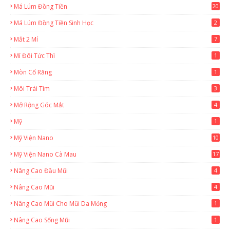
Má Lúm Đồng Tiền
20
Má Lúm Đồng Tiền Sinh Học
2
Mắt 2 Mí
7
Mí Đôi Tức Thì
1
Mòn Cổ Răng
1
Môi Trái Tim
3
Mở Rộng Góc Mắt
4
Mỹ
1
Mỹ Viện Nano
10
Mỹ Viện Nano Cà Mau
17
8
Nâng Cao Đầu Mũi
4
Nâng Cao Mũi
4
Nâng Cao Mũi Cho Mũi Da Mỏng
1
Nâng Cao Sống Mũi
1