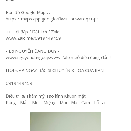
Bản đồ Google Maps :
https://maps.app.goo.gl/2fiWuD3uwaroqXGp9
++ Hỏi đáp / Đặt lịch / Zalo :
www.Zalo.me/0919449459
- Bs NGUYỄN ĐẶNG DUY -
www.nguyendangduy.www.Zalo.meẻ điều đúng đắn !
HỎI ĐÁP NGAY BÁC SĨ CHUYÊN KHOA CỦA BẠN
0919449459
Điều trị & Thẩm mỹ Tạo hình Khuôn mặt
Răng - Mắt - Mũi - Miệng - Môi - Má - Cằm - Lỗ tai