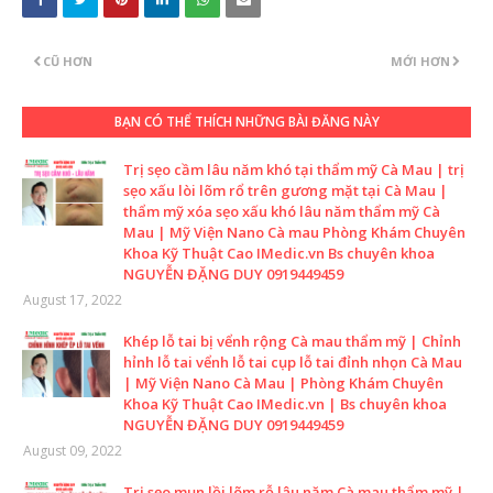
CŨ HƠN
MỚI HƠN
BẠN CÓ THỂ THÍCH NHỮNG BÀI ĐĂNG NÀY
Trị sẹo cầm lâu năm khó tại thẩm mỹ Cà Mau | trị
sẹo xấu lòi lõm rổ trên gương mặt tại Cà Mau |
thẩm mỹ xóa sẹo xấu khó lâu năm thẩm mỹ Cà
Mau | Mỹ Viện Nano Cà mau Phòng Khám Chuyên
Khoa Kỹ Thuật Cao IMedic.vn Bs chuyên khoa
NGUYỄN ĐẶNG DUY 0919449459
August 17, 2022
Khép lỗ tai bị vểnh rộng Cà mau thẩm mỹ | Chỉnh
hỉnh lỗ tai vểnh lỗ tai cụp lỗ tai đỉnh nhọn Cà Mau
| Mỹ Viện Nano Cà Mau | Phòng Khám Chuyên
Khoa Kỹ Thuật Cao IMedic.vn | Bs chuyên khoa
NGUYỄN ĐẶNG DUY 0919449459
August 09, 2022
Trị sẹo mụn lồi lõm rỗ lâu năm Cà mau thẩm mỹ |