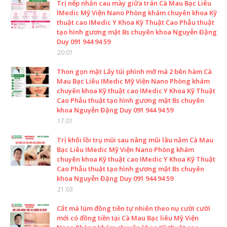
Trị nếp nhăn cau mày giữa trán Cà Mau Bạc Liêu
IMedic Mỹ Viện Nano Phòng khám chuyên khoa Kỹ
thuật cao IMedic Y Khoa Kỹ Thuật Cao Phẫu thuật
tạo hình gương mặt Bs chuyên khoa Nguyễn Đặng
Duy 091 944 94 59
20:01
Thon gọn mặt Lấy túi phình mỡ má 2 bên hàm Cà
Mau Bạc Liêu IMedic Mỹ Viện Nano Phòng khám
chuyên khoa Kỹ thuật cao IMedic Y Khoa Kỹ Thuật
Cao Phẫu thuật tạo hình gương mặt Bs chuyên
khoa Nguyễn Đặng Duy 091 944 94 59
17:01
Trị khối lồi trụ mũi sau nâng mũi lâu năm Cà Mau
Bạc Liêu IMedic Mỹ Viện Nano Phòng khám
chuyên khoa Kỹ thuật cao IMedic Y Khoa Kỹ Thuật
Cao Phẫu thuật tạo hình gương mặt Bs chuyên
khoa Nguyễn Đặng Duy 091 944 94 59
21:03
Cắt má lúm đồng tiền tự nhiên theo nụ cười cười
mới có đồng tiền tại Cà Mau Bạc liêu Mỹ Viện