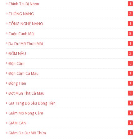
Chỉnh Tai Bị Nhọn
1
CHỐNG NẮNG
2
CÔNG NGHỆ NANO
1
Cuộn Cánh Mũi
8
Da Dư Mỡ Thừa Mắt
1
ĐỐM NÂU
3
Độn Cằm
5
Độn Cằm Cà Mau
1
Đồng Tiền
1
Đốt Mụn Thịt Cà Mau
2
Gia Tăng Độ Sâu Đồng Tiền
1
Giảm Mỡ Nọng Cằm
1
GIẢM CÂN
1
Giảm Da Dư Mỡ Thừa
1