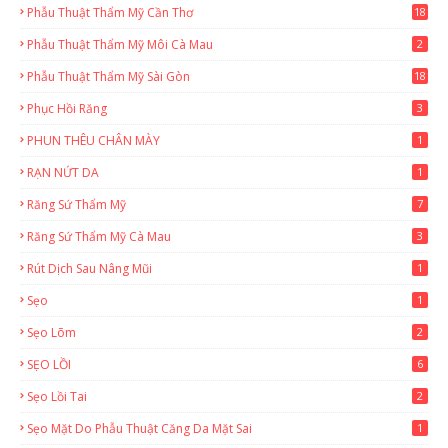
Phẫu Thuật Thẩm Mỹ Cần Thơ
18
3
Phẫu Thuật Thẩm Mỹ Môi Cà Mau
2
Phẫu Thuật Thẩm Mỹ Sài Gòn
18
2
Phục Hồi Răng
3
PHUN THÊU CHÂN MÀY
1
RẠN NỨT DA
1
Răng Sứ Thẩm Mỹ
7
Răng Sứ Thẩm Mỹ Cà Mau
3
Rút Dịch Sau Nâng Mũi
1
Sẹo
1
Sẹo Lõm
2
SẸO LỒI
6
Sẹo Lồi Tai
2
Sẹo Mặt Do Phẫu Thuật Căng Da Mặt Sai
1