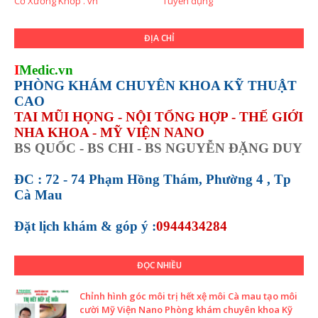
Cơ Xương Khớp . vn
Tuyển dụng
ĐỊA CHỈ
I
Medic.vn
PHÒNG KHÁM CHUYÊN KHOA KỸ THUẬT
CAO
TAI MŨI HỌNG - NỘI TỔNG HỢP - THẾ GIỚI
NHA KHOA - MỸ VIỆN NANO
BS QUỐC - BS CHI - BS NGUYỄN ĐẶNG DUY
ĐC : 72 - 74 Phạm Hồng Thám, Phường 4 , Tp
Cà Mau
Đặt lịch khám &
góp ý :
0944434284
ĐỌC NHIỀU
Chỉnh hình góc môi trị hết xệ môi Cà mau tạo môi
cười Mỹ Viện Nano Phòng khám chuyên khoa Kỹ