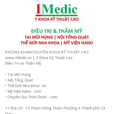
PHÒNG KHÁM CHUYÊN KHOA KỸ THUẬT CAO
www.IMedic.vn | Y Khoa Kỹ Thuật Cao
Điều Trị và Thẩm Mỹ
• Tai Mũi Họng
• Nội Tổng Quát
• Thế Giới Nha Khoa . vn
• Mỹ Viện Nano . com
• Chuyên Gia Thảo Dược . com
++ Địa chỉ : 72 Phạm Hồng Thám Phường 4 Thành phố Cà
Mau