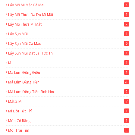
Lấy Mỡ Mi Mắt Cà Mau
4
Lấy Mỡ Thừa Da Dư Mi Mắt
1
Lấy Mỡ Thừa Mí Mắt
2
Lấy Sụn Mũi
1
Lấy Sụn Mũi Cà Mau
5
Lấy Sụn Mũi Đặt Lại Tức Thì
1
M
1
Má Lúm Đồng Điếu
1
Má Lúm Đồng Tiền
20
Má Lúm Đồng Tiền Sinh Học
2
Mắt 2 Mí
7
Mí Đôi Tức Thì
1
Mòn Cổ Răng
1
Môi Trái Tim
3