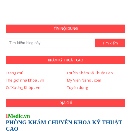
TÌM NỘI DUNG
KHÁM KỸ THUẬT CAO
Trang chủ
Lợi ích Khám Kỹ Thuật Cao
Thế giới nha khoa . vn
Mỹ Viện Nano . com
Cơ Xương Khớp . vn
Tuyển dụng
ĐỊA CHỈ
I
Medic.vn
PHÒNG KHÁM CHUYÊN KHOA KỸ THUẬT
CAO