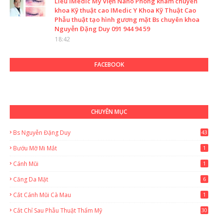
Liêu IMedic Mỹ Viện Nano Phòng khám chuyên
khoa Kỹ thuật cao IMedic Y Khoa Kỹ Thuật Cao
Phẫu thuật tạo hình gương mặt Bs chuyên khoa
Nguyễn Đặng Duy 091 944 94 59
18:42
FACEBOOK
CHUYÊN MỤC
Bs Nguyễn Đặng Duy
43
2
Bướu Mỡ Mi Mắt
1
Cánh Mũi
1
Căng Da Mặt
6
Cắt Cánh Mũi Cà Mau
1
Cắt Chỉ Sau Phẫu Thuật Thẩm Mỹ
30