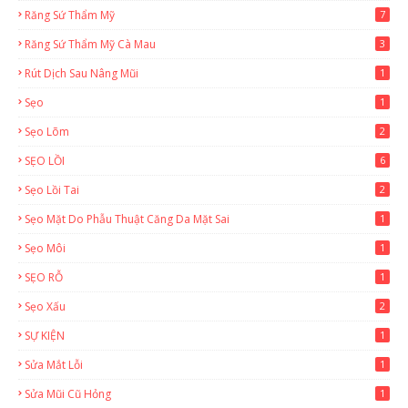
Răng Sứ Thẩm Mỹ
7
Răng Sứ Thẩm Mỹ Cà Mau
3
Rút Dịch Sau Nâng Mũi
1
Sẹo
1
Sẹo Lõm
2
SẸO LỒI
6
Sẹo Lồi Tai
2
Sẹo Mặt Do Phẫu Thuật Căng Da Mặt Sai
1
Sẹo Môi
1
SẸO RỖ
1
Sẹo Xấu
2
SỰ KIỆN
1
Sửa Mắt Lỗi
1
Sửa Mũi Cũ Hỏng
1