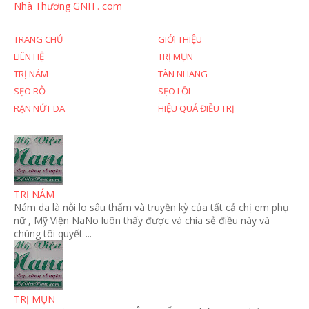
Nhà Thương GNH . com
TRANG CHỦ
GIỚI THIỆU
LIÊN HỆ
TRỊ MỤN
TRỊ NÁM
TÀN NHANG
SẸO RỖ
SẸO LỒI
RẠN NỨT DA
HIỆU QUẢ ĐIỀU TRỊ
TRỊ NÁM
Nám da là nỗi lo sâu thẩm và truyền kỳ của tất cả chị em phụ
nữ , Mỹ Viện NaNo luôn thấy được và chia sẻ điều này và
chúng tôi quyết ...
TRỊ MỤN