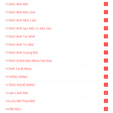
Chỉnh Hình Môi
2
Chỉnh Hình Môi Lõm
1
Chỉnh Hình Nhô Cằm
1
Chỉnh Hình Sẹo Môi Co Kéo Xấu
3
Chỉnh Hình Tai Vểnh
5
Chỉnh Hình Trụ Mũi
1
Chỉnh Hình Xương Mũi
1
Chỉnh Lỗ Mũi Đều Nhau Hạt Đậu
1
Chỉnh Tai Bị Nhọn
1
CHỐNG NẮNG
2
CÔNG NGHỆ NANO
1
Cuộn Cánh Mũi
8
Da Dư Mỡ Thừa Mắt
1
ĐỐM NÂU
3