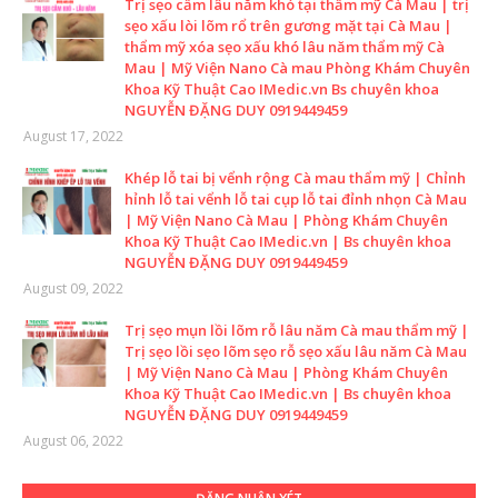
Trị sẹo cầm lâu năm khó tại thẩm mỹ Cà Mau | trị
sẹo xấu lòi lõm rổ trên gương mặt tại Cà Mau |
thẩm mỹ xóa sẹo xấu khó lâu năm thẩm mỹ Cà
Mau | Mỹ Viện Nano Cà mau Phòng Khám Chuyên
Khoa Kỹ Thuật Cao IMedic.vn Bs chuyên khoa
NGUYỄN ĐẶNG DUY 0919449459
August 17, 2022
Khép lỗ tai bị vểnh rộng Cà mau thẩm mỹ | Chỉnh
hỉnh lỗ tai vểnh lỗ tai cụp lỗ tai đỉnh nhọn Cà Mau
| Mỹ Viện Nano Cà Mau | Phòng Khám Chuyên
Khoa Kỹ Thuật Cao IMedic.vn | Bs chuyên khoa
NGUYỄN ĐẶNG DUY 0919449459
August 09, 2022
Trị sẹo mụn lồi lõm rỗ lâu năm Cà mau thẩm mỹ |
Trị sẹo lồi sẹo lõm sẹo rỗ sẹo xấu lâu năm Cà Mau
| Mỹ Viện Nano Cà Mau | Phòng Khám Chuyên
Khoa Kỹ Thuật Cao IMedic.vn | Bs chuyên khoa
NGUYỄN ĐẶNG DUY 0919449459
August 06, 2022