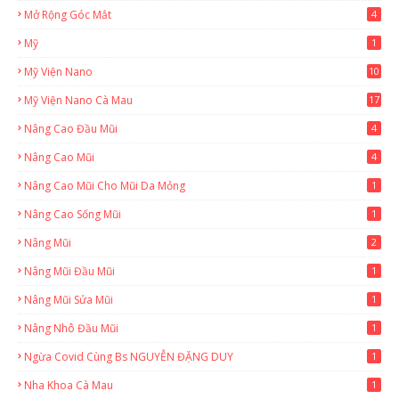
Mở Rộng Góc Mắt
4
Mỹ
1
Mỹ Viện Nano
10
Mỹ Viện Nano Cà Mau
17
8
Nâng Cao Đầu Mũi
4
Nâng Cao Mũi
4
Nâng Cao Mũi Cho Mũi Da Mỏng
1
Nâng Cao Sống Mũi
1
Nâng Mũi
2
Nâng Mũi Đầu Mũi
1
Nâng Mũi Sửa Mũi
1
Nâng Nhô Đầu Mũi
1
Ngừa Covid Cùng Bs NGUYỄN ĐẶNG DUY
1
Nha Khoa Cà Mau
1