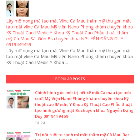
Lấy mỡ nọng má tạo mặt Vline Cà Mau thẩm mỹ thu gọn mặt
tạo mặt vline Cà Mau Mỹ viện Nano Phòng khám chuyên khoa
Kỹ Thuật Cao IMedic Y Khoa Kỹ Thuật Cao Phẫu thuật thẩm
mỹ Cà Mau Sài Gòn Bs chuyên khoa NGUYỄN ĐẶNG DUY
0919449459
Lấy mỡ nọng má tạo mặt Vline Cà Mau thẩm mỹ thu gọn mặt
tạo mặt vline Cà Mau Mỹ viện Nano Phòng khám chuyên khoa
Kỹ Thuật Cao IMedic Y Khoa ...
POPULAR POSTS
Chỉnh hình góc môi trị hết xệ môi Cà mau tạo môi
cười Mỹ Viện Nano Phòng khám chuyên khoa Kỹ
thuật cao IMedic Y Khoa Kỹ Thuật Cao Phẫu thuật
tạo hình gương mặt Bs chuyên khoa Nguyễn Đặng
Duy 091 944 94 59
01:24
Trị nốt ruồi to cạnh mí mắt thẩm mỹ Cà Mau Bạc