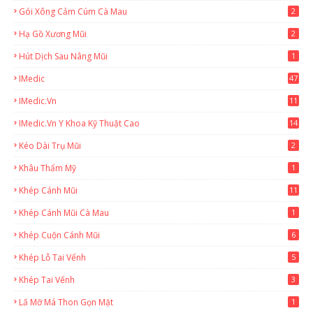
Gói Xông Cảm Cúm Cà Mau
2
Hạ Gồ Xương Mũi
2
Hút Dịch Sau Nâng Mũi
1
IMedic
47
IMedic.vn
11
1
IMedic.vn Y Khoa Kỹ Thuật Cao
14
Kéo Dài Trụ Mũi
2
Khâu Thẩm Mỹ
1
Khép Cánh Mũi
11
Khép Cánh Mũi Cà Mau
1
Khép Cuộn Cánh Mũi
6
Khép Lỗ Tai Vểnh
5
Khép Tai Vểnh
3
Lấ Mỡ Má Thon Gọn Mặt
1