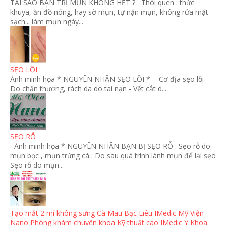
TẠI SAO BẠN TRỊ MỤN KHÔNG HẾT ? Thói quen : thức
khuya, ăn đồ nóng, hay sờ mụn, tự nặn mụn, không rửa mặt
sạch... làm mụn ngày...
SẸO LỒI
Ảnh minh họa * NGUYÊN NHÂN SẸO LỒI * - Cơ địa sẹo lồi -
Do chấn thương, rách da do tai nạn - Vết cắt d...
SẸO RỖ
Ảnh minh họa * NGUYÊN NHÂN BẠN BỊ SẸO RỖ : Sẹo rỗ do
mụn bọc , mụn trứng cá : Do sau quá trình lành mụn để lại sẹo
Sẹo rỗ do mụn...
Tạo mắt 2 mí không sưng Cà Mau Bạc Liêu IMedic Mỹ Viện
Nano Phòng khám chuyên khoa Kỹ thuật cao IMedic Y Khoa