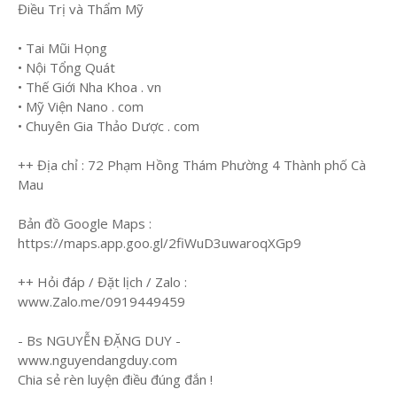
Điều Trị và Thẩm Mỹ
• Tai Mũi Họng
• Nội Tổng Quát
• Thế Giới Nha Khoa . vn
• Mỹ Viện Nano . com
• Chuyên Gia Thảo Dược . com
++ Địa chỉ : 72 Phạm Hồng Thám Phường 4 Thành phố Cà
Mau
Bản đồ Google Maps :
https://maps.app.goo.gl/2fiWuD3uwaroqXGp9
++ Hỏi đáp / Đặt lịch / Zalo :
www.Zalo.me/0919449459
- Bs NGUYỄN ĐẶNG DUY -
www.nguyendangduy.com
Chia sẻ rèn luyện điều đúng đắn !