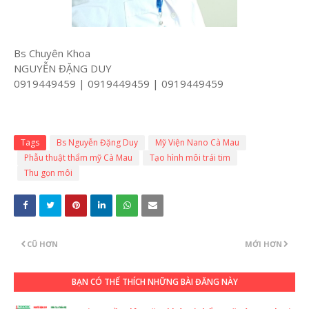
Bs Chuyên Khoa
NGUYỄN ĐẶNG DUY
0919449459 | 0919449459 | 0919449459
Tags
Bs Nguyễn Đặng Duy
Mỹ Viện Nano Cà Mau
Phẫu thuật thẩm mỹ Cà Mau
Tạo hình môi trái tim
Thu gọn môi
CŨ HƠN
MỚI HƠN
BẠN CÓ THỂ THÍCH NHỮNG BÀI ĐĂNG NÀY