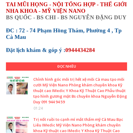
TAI MŨI HỌNG - NỘI TỔNG HỢP - THẾ GIỚI
NHA KHOA - MỸ VIỆN NANO
BS QUỐC - BS CHI - BS NGUYỄN ĐẶNG DUY
ĐC : 72 - 74 Phạm Hồng Thám, Phường 4 , Tp
Cà Mau
Đặt lịch khám &
góp ý :
0944434284
ĐỌC NHIỀU
Chỉnh hình góc môi trị hết xệ môi Cà mau tạo môi
cười Mỹ Viện Nano Phòng khám chuyên khoa Kỹ
thuật cao IMedic Y Khoa Kỹ Thuật Cao Phẫu thuật
tạo hình gương mặt Bs chuyên khoa Nguyễn Đặng
Duy 091 944 94 59
01:24
Trị nốt ruồi to cạnh mí mắt thẩm mỹ Cà Mau Bạc
Liêu IMedic Mỹ Viện Nano Phòng khám chuyên
khoa Kỹ thuật cao IMedic Y Khoa Kỹ Thuật Cao