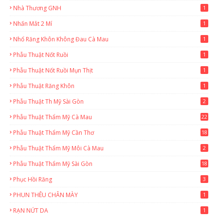
Nhà Thương GNH
1
Nhấn Mắt 2 Mí
1
Nhổ Răng Khôn Không Đau Cà Mau
1
Phẫu Thuật Nốt Ruồi
1
Phẫu Thuật Nốt Ruồi Mụn Thịt
1
Phẫu Thuật Răng Khôn
1
Phẫu Thuật Th Mỹ Sài Gòn
2
Phẫu Thuật Thẩm Mỹ Cà Mau
22
9
Phẫu Thuật Thẩm Mỹ Cần Thơ
18
3
Phẫu Thuật Thẩm Mỹ Môi Cà Mau
2
Phẫu Thuật Thẩm Mỹ Sài Gòn
18
2
Phục Hồi Răng
3
PHUN THÊU CHÂN MÀY
1
RẠN NỨT DA
1