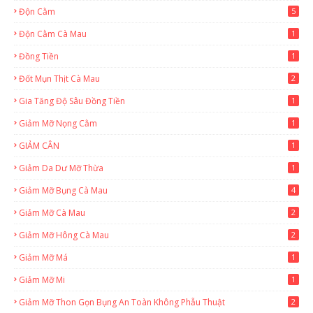
Độn Cằm
5
Độn Cằm Cà Mau
1
Đồng Tiền
1
Đốt Mụn Thịt Cà Mau
2
Gia Tăng Độ Sâu Đồng Tiền
1
Giảm Mỡ Nọng Cằm
1
GIẢM CÂN
1
Giảm Da Dư Mỡ Thừa
1
Giảm Mỡ Bụng Cà Mau
4
Giảm Mỡ Cà Mau
2
Giảm Mỡ Hông Cà Mau
2
Giảm Mỡ Má
1
Giảm Mỡ Mi
1
Giảm Mỡ Thon Gọn Bụng An Toàn Không Phẫu Thuật
2