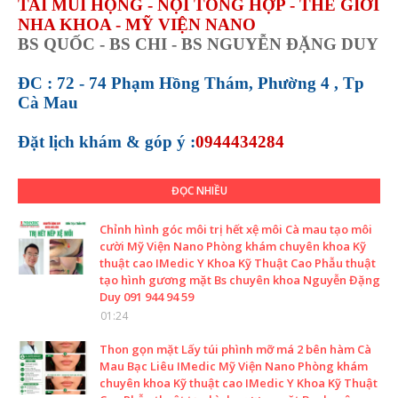
TAI MŨI HỌNG - NỘI TỔNG HỢP - THẾ GIỚI
NHA KHOA - MỸ VIỆN NANO
BS QUỐC - BS CHI - BS NGUYỄN ĐẶNG DUY
ĐC : 72 - 74 Phạm Hồng Thám, Phường 4 , Tp
Cà Mau
Đặt lịch khám &
góp ý :
0944434284
ĐỌC NHIỀU
Chỉnh hình góc môi trị hết xệ môi Cà mau tạo môi
cười Mỹ Viện Nano Phòng khám chuyên khoa Kỹ
thuật cao IMedic Y Khoa Kỹ Thuật Cao Phẫu thuật
tạo hình gương mặt Bs chuyên khoa Nguyễn Đặng
Duy 091 944 94 59
01:24
Thon gọn mặt Lấy túi phình mỡ má 2 bên hàm Cà
Mau Bạc Liêu IMedic Mỹ Viện Nano Phòng khám
chuyên khoa Kỹ thuật cao IMedic Y Khoa Kỹ Thuật