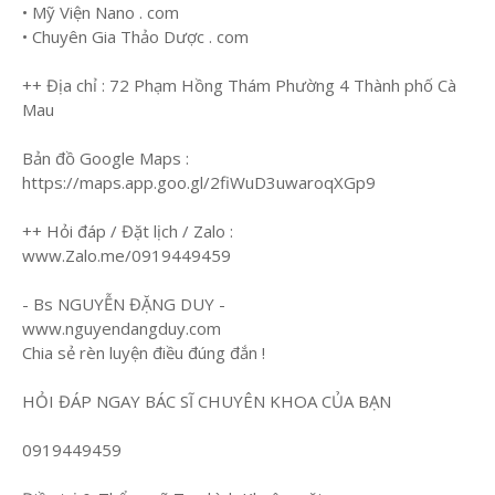
• Mỹ Viện Nano . com
• Chuyên Gia Thảo Dược . com
++ Địa chỉ : 72 Phạm Hồng Thám Phường 4 Thành phố Cà
Mau
Bản đồ Google Maps :
https://maps.app.goo.gl/2fiWuD3uwaroqXGp9
++ Hỏi đáp / Đặt lịch / Zalo :
www.Zalo.me/0919449459
- Bs NGUYỄN ĐẶNG DUY -
www.nguyendangduy.com
Chia sẻ rèn luyện điều đúng đắn !
HỎI ĐÁP NGAY BÁC SĨ CHUYÊN KHOA CỦA BẠN
0919449459