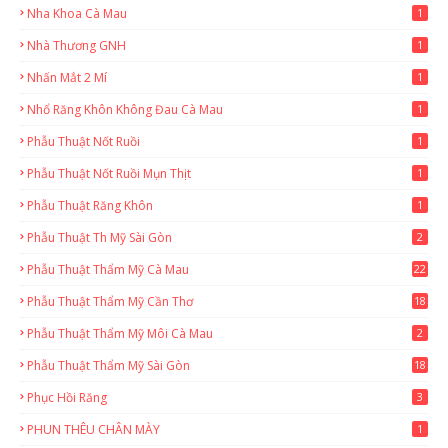
Nha Khoa Cà Mau
1
Nhà Thương GNH
1
Nhấn Mắt 2 Mí
1
Nhổ Răng Khôn Không Đau Cà Mau
1
Phẫu Thuật Nốt Ruồi
1
Phẫu Thuật Nốt Ruồi Mụn Thịt
1
Phẫu Thuật Răng Khôn
1
Phẫu Thuật Th Mỹ Sài Gòn
2
Phẫu Thuật Thẩm Mỹ Cà Mau
22
9
Phẫu Thuật Thẩm Mỹ Cần Thơ
18
3
Phẫu Thuật Thẩm Mỹ Môi Cà Mau
2
Phẫu Thuật Thẩm Mỹ Sài Gòn
18
2
Phục Hồi Răng
3
PHUN THÊU CHÂN MÀY
1