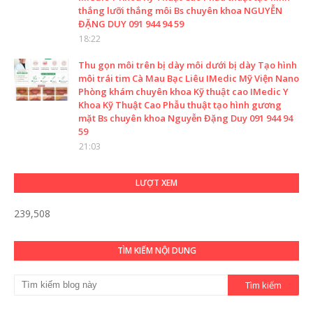
thắng lưỡi thắng môi Bs chuyên khoa NGUYỄN
ĐẶNG DUY 091 944 94 59
18:22
Thu gọn môi trên bị dày môi dưới bị dày Tạo hình
môi trái tim Cà Mau Bạc Liêu IMedic Mỹ Viện Nano
Phòng khám chuyên khoa Kỹ thuật cao IMedic Y
Khoa Kỹ Thuật Cao Phẫu thuật tạo hình gương
mặt Bs chuyên khoa Nguyễn Đặng Duy 091 944 94
59
21:03
LƯỢT XEM
239,508
TÌM KIẾM NỘI DUNG