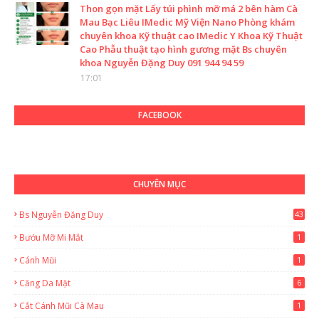
Thon gọn mặt Lấy túi phình mỡ má 2 bên hàm Cà
Mau Bạc Liêu IMedic Mỹ Viện Nano Phòng khám
chuyên khoa Kỹ thuật cao IMedic Y Khoa Kỹ Thuật
Cao Phẫu thuật tạo hình gương mặt Bs chuyên
khoa Nguyễn Đặng Duy 091 944 94 59
17:01
FACEBOOK
CHUYÊN MỤC
Bs Nguyễn Đặng Duy
43
2
Bướu Mỡ Mi Mắt
1
Cánh Mũi
1
Căng Da Mặt
6
Cắt Cánh Mũi Cà Mau
1