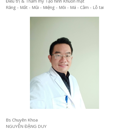
Điều trị & Thẩm mỹ Tạo hình Khuôn mặt
Răng - Mắt - Mũi - Miệng - Môi - Má - Cằm - Lỗ tai
Bs Chuyên Khoa
NGUYỄN ĐẶNG DUY