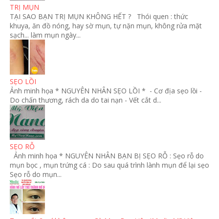
TRỊ MỤN
TẠI SAO BẠN TRỊ MỤN KHÔNG HẾT ? Thói quen : thức
khuya, ăn đồ nóng, hay sờ mụn, tự nặn mụn, không rửa mặt
sạch... làm mụn ngày...
SẸO LỒI
Ảnh minh họa * NGUYÊN NHÂN SẸO LỒI * - Cơ địa sẹo lồi -
Do chấn thương, rách da do tai nạn - Vết cắt d...
SẸO RỖ
Ảnh minh họa * NGUYÊN NHÂN BẠN BỊ SẸO RỖ : Sẹo rỗ do
mụn bọc , mụn trứng cá : Do sau quá trình lành mụn để lại sẹo
Sẹo rỗ do mụn...