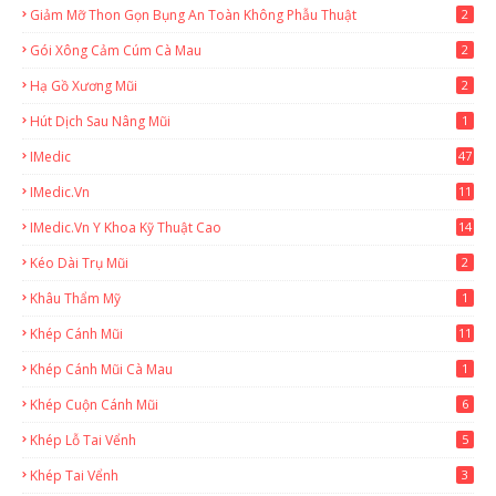
Giảm Mỡ Thon Gọn Bụng An Toàn Không Phẫu Thuật
2
Gói Xông Cảm Cúm Cà Mau
2
Hạ Gồ Xương Mũi
2
Hút Dịch Sau Nâng Mũi
1
IMedic
47
IMedic.vn
11
1
IMedic.vn Y Khoa Kỹ Thuật Cao
14
Kéo Dài Trụ Mũi
2
Khâu Thẩm Mỹ
1
Khép Cánh Mũi
11
Khép Cánh Mũi Cà Mau
1
Khép Cuộn Cánh Mũi
6
Khép Lỗ Tai Vểnh
5
Khép Tai Vểnh
3