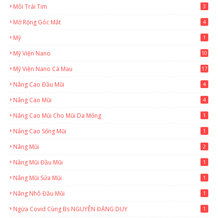
Môi Trái Tim
3
Mở Rộng Góc Mắt
4
Mỹ
1
Mỹ Viện Nano
10
Mỹ Viện Nano Cà Mau
17
8
Nâng Cao Đầu Mũi
4
Nâng Cao Mũi
4
Nâng Cao Mũi Cho Mũi Da Mỏng
1
Nâng Cao Sống Mũi
1
Nâng Mũi
2
Nâng Mũi Đầu Mũi
1
Nâng Mũi Sửa Mũi
1
Nâng Nhô Đầu Mũi
1
Ngừa Covid Cùng Bs NGUYỄN ĐẶNG DUY
1