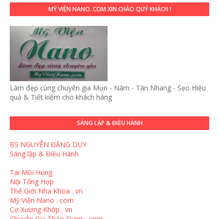
MỸ VIỆN NANO. COM XIN CHÀO QUÝ KHÁCH !
Làm đẹp cùng chuyên gia Mụn - Nám - Tàn Nhang - Sẹo Hiệu
quả & Tiết kiệm cho khách hàng
SÁNG LẬP & ĐIỀU HÀNH
BS NGUYỄN ĐẶNG DUY
Sáng lập & Điều Hành
Tai Mũi Họng
Nội Tổng Hợp
Thế Giới Nha Khoa . vn
Mỹ Viện Nano . com
Cơ Xương Khớp . vn
Chuyên Gia Thảo Dược . com