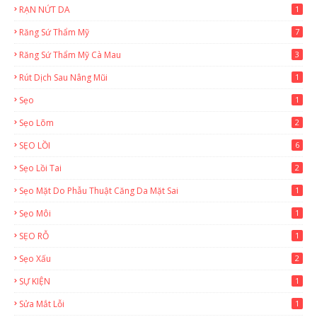
RẠN NỨT DA
1
Răng Sứ Thẩm Mỹ
7
Răng Sứ Thẩm Mỹ Cà Mau
3
Rút Dịch Sau Nâng Mũi
1
Sẹo
1
Sẹo Lõm
2
SẸO LỒI
6
Sẹo Lồi Tai
2
Sẹo Mặt Do Phẫu Thuật Căng Da Mặt Sai
1
Sẹo Môi
1
SẸO RỖ
1
Sẹo Xấu
2
SỰ KIỆN
1
Sửa Mắt Lỗi
1