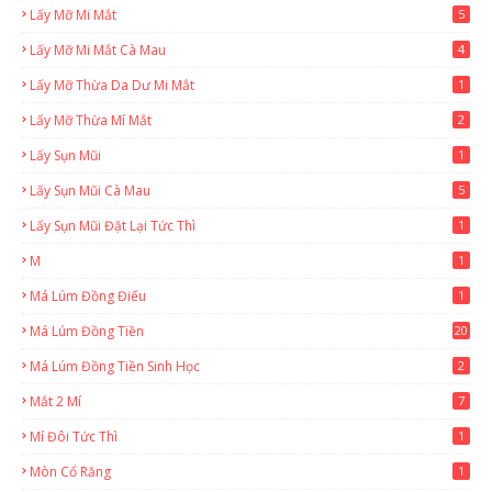
Lấy Mỡ Mi Mắt
5
Lấy Mỡ Mi Mắt Cà Mau
4
Lấy Mỡ Thừa Da Dư Mi Mắt
1
Lấy Mỡ Thừa Mí Mắt
2
Lấy Sụn Mũi
1
Lấy Sụn Mũi Cà Mau
5
Lấy Sụn Mũi Đặt Lại Tức Thì
1
M
1
Má Lúm Đồng Điếu
1
Má Lúm Đồng Tiền
20
Má Lúm Đồng Tiền Sinh Học
2
Mắt 2 Mí
7
Mí Đôi Tức Thì
1
Mòn Cổ Răng
1