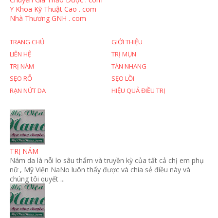
Y Khoa Kỹ Thuật Cao . com
Nhà Thương GNH . com
TRANG CHỦ
GIỚI THIỆU
LIÊN HỆ
TRỊ MỤN
TRỊ NÁM
TÀN NHANG
SẸO RỖ
SẸO LỒI
RẠN NỨT DA
HIỆU QUẢ ĐIỀU TRỊ
TRỊ NÁM
Nám da là nỗi lo sâu thẩm và truyền kỳ của tất cả chị em phụ
nữ , Mỹ Viện NaNo luôn thấy được và chia sẻ điều này và
chúng tôi quyết ...