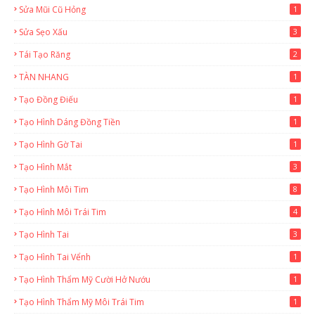
Sửa Mũi Cũ Hỏng
1
Sửa Sẹo Xấu
3
Tái Tạo Răng
2
TÀN NHANG
1
Tạo Đồng Điếu
1
Tạo Hình Dáng Đồng Tiền
1
Tạo Hình Gờ Tai
1
Tạo Hình Mắt
3
Tạo Hình Môi Tim
8
Tạo Hình Môi Trái Tim
4
Tạo Hình Tai
3
Tạo Hình Tai Vểnh
1
Tạo Hình Thẩm Mỹ Cười Hở Nướu
1
Tạo Hình Thẩm Mỹ Môi Trái Tim
1