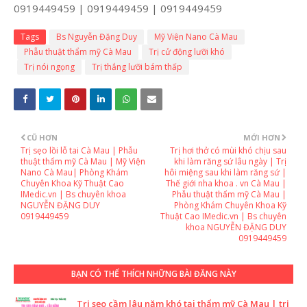
0919449459 | 0919449459 | 0919449459
Tags
Bs Nguyễn Đặng Duy
Mỹ Viện Nano Cà Mau
Phẫu thuật thẩm mỹ Cà Mau
Trị cử động lưỡi khó
Trị nói ngọng
Trị thắng lưỡi bám thấp
CŨ HƠN
MỚI HƠN
Trị sẹo lồi lỗ tai Cà Mau | Phẫu
Trị hơi thở có mùi khó chịu sau
thuật thẩm mỹ Cà Mau | Mỹ Viện
khi làm răng sứ lâu ngày | Trị
Nano Cà Mau| Phòng Khám
hôi miệng sau khi làm răng sứ |
Chuyên Khoa Kỹ Thuật Cao
Thế giới nha khoa . vn Cà Mau |
IMedic.vn | Bs chuyên khoa
Phẫu thuật thẩm mỹ Cà Mau |
NGUYỄN ĐẶNG DUY
Phòng Khám Chuyên Khoa Kỹ
0919449459
Thuật Cao IMedic.vn | Bs chuyên
khoa NGUYỄN ĐẶNG DUY
0919449459
BẠN CÓ THỂ THÍCH NHỮNG BÀI ĐĂNG NÀY
Trị sẹo cầm lâu năm khó tại thẩm mỹ Cà Mau | trị