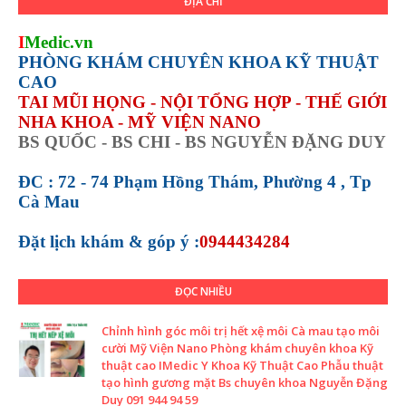
ĐỊA CHỈ
I
Medic.vn
PHÒNG KHÁM CHUYÊN KHOA KỸ THUẬT
CAO
TAI MŨI HỌNG - NỘI TỔNG HỢP - THẾ GIỚI
NHA KHOA - MỸ VIỆN NANO
BS QUỐC - BS CHI - BS NGUYỄN ĐẶNG DUY
ĐC : 72 - 74 Phạm Hồng Thám, Phường 4 , Tp
Cà Mau
Đặt lịch khám &
góp ý :
0944434284
ĐỌC NHIỀU
Chỉnh hình góc môi trị hết xệ môi Cà mau tạo môi
cười Mỹ Viện Nano Phòng khám chuyên khoa Kỹ
thuật cao IMedic Y Khoa Kỹ Thuật Cao Phẫu thuật
tạo hình gương mặt Bs chuyên khoa Nguyễn Đặng
Duy 091 944 94 59