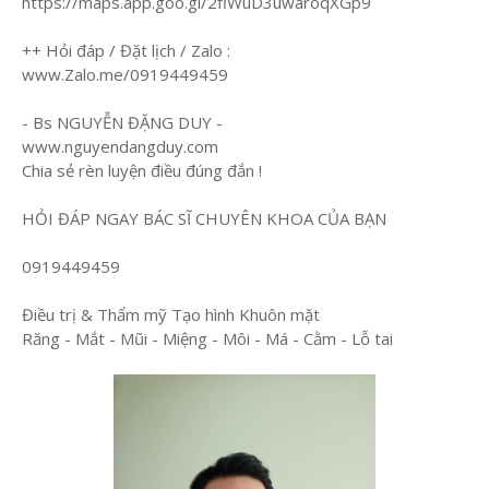
https://maps.app.goo.gl/2fiWuD3uwaroqXGp9
++ Hỏi đáp / Đặt lịch / Zalo :
www.Zalo.me/0919449459
- Bs NGUYỄN ĐẶNG DUY -
www.nguyendangduy.com
Chia sẻ rèn luyện điều đúng đắn !
HỎI ĐÁP NGAY BÁC SĨ CHUYÊN KHOA CỦA BẠN
0919449459
Điều trị & Thẩm mỹ Tạo hình Khuôn mặt
Răng - Mắt - Mũi - Miệng - Môi - Má - Cằm - Lỗ tai