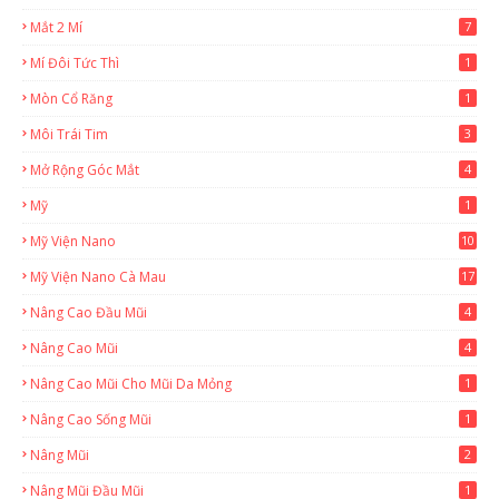
Mắt 2 Mí
7
Mí Đôi Tức Thì
1
Mòn Cổ Răng
1
Môi Trái Tim
3
Mở Rộng Góc Mắt
4
Mỹ
1
Mỹ Viện Nano
10
Mỹ Viện Nano Cà Mau
17
8
Nâng Cao Đầu Mũi
4
Nâng Cao Mũi
4
Nâng Cao Mũi Cho Mũi Da Mỏng
1
Nâng Cao Sống Mũi
1
Nâng Mũi
2
Nâng Mũi Đầu Mũi
1