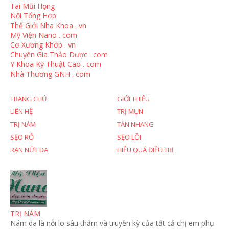
Tai Mũi Họng
Nội Tổng Hợp
Thế Giới Nha Khoa . vn
Mỹ Viện Nano . com
Cơ Xương Khớp . vn
Chuyên Gia Thảo Dược . com
Y Khoa Kỹ Thuật Cao . com
Nhà Thương GNH . com
TRANG CHỦ
GIỚI THIỆU
LIÊN HỆ
TRỊ MỤN
TRỊ NÁM
TÀN NHANG
SẸO RỖ
SẸO LỒI
RẠN NỨT DA
HIỆU QUẢ ĐIỀU TRỊ
TRỊ NÁM
Nám da là nỗi lo sâu thẩm và truyền kỳ của tất cả chị em phụ