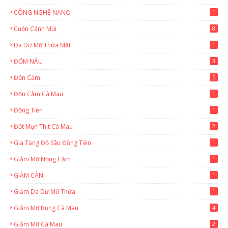
CÔNG NGHỆ NANO
1
Cuộn Cánh Mũi
8
Da Dư Mỡ Thừa Mắt
1
ĐỐM NÂU
3
Độn Cằm
5
Độn Cằm Cà Mau
1
Đồng Tiền
1
Đốt Mụn Thịt Cà Mau
2
Gia Tăng Độ Sâu Đồng Tiền
1
Giảm Mỡ Nọng Cằm
1
GIẢM CÂN
1
Giảm Da Dư Mỡ Thừa
1
Giảm Mỡ Bụng Cà Mau
4
Giảm Mỡ Cà Mau
2