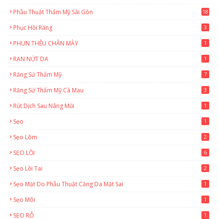
Phẫu Thuật Thẩm Mỹ Sài Gòn
18
2
Phục Hồi Răng
3
PHUN THÊU CHÂN MÀY
1
RẠN NỨT DA
1
Răng Sứ Thẩm Mỹ
7
Răng Sứ Thẩm Mỹ Cà Mau
3
Rút Dịch Sau Nâng Mũi
1
Sẹo
1
Sẹo Lõm
2
SẸO LỒI
6
Sẹo Lồi Tai
2
Sẹo Mặt Do Phẫu Thuật Căng Da Mặt Sai
1
Sẹo Môi
1
SẸO RỖ
1