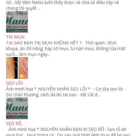
nữ , Mỹ Viện NaNo luôn thấy được và chia sẻ điều này và
chúng tôi quyết ...
TRỊ MỤN
TẠI SAO BẠN TRỊ MỤN KHÔNG HẾT ? Thói quen : thức
khuya, ăn đồ nóng, hay sờ mụn, tự nặn mụn, không rửa mặt
sạch... làm mụn ngày...
SẸO LỒI
Ảnh minh họa * NGUYÊN NHÂN SẸO LỒI * - Cơ địa sẹo lồi -
Do chấn thương, rách da do tai nạn - Vết cắt d...
SẸO RỖ
Ảnh minh họa * NGUYÊN NHÂN BẠN BỊ SẸO RỖ : Sẹo rỗ do
mụn bọc , mụn trứng cá : Do sau quá trình lành mụn để lại sẹo