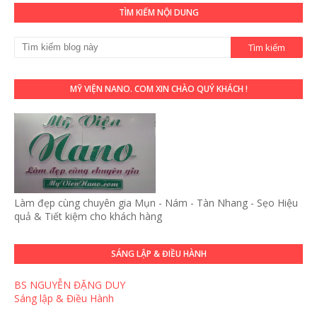
TÌM KIẾM NỘI DUNG
MỸ VIỆN NANO. COM XIN CHÀO QUÝ KHÁCH !
Làm đẹp cùng chuyên gia Mụn - Nám - Tàn Nhang - Sẹo Hiệu
quả & Tiết kiệm cho khách hàng
SÁNG LẬP & ĐIỀU HÀNH
BS NGUYỄN ĐẶNG DUY
Sáng lập & Điều Hành