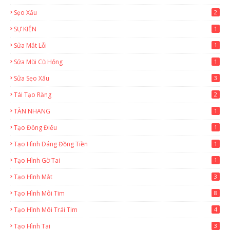
Sẹo Xấu
2
SỰ KIỆN
1
Sửa Mắt Lỗi
1
Sửa Mũi Cũ Hỏng
1
Sửa Sẹo Xấu
3
Tái Tạo Răng
2
TÀN NHANG
1
Tạo Đồng Điếu
1
Tạo Hình Dáng Đồng Tiền
1
Tạo Hình Gờ Tai
1
Tạo Hình Mắt
3
Tạo Hình Môi Tim
8
Tạo Hình Môi Trái Tim
4
Tạo Hình Tai
3