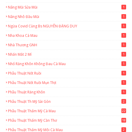
Nâng Mũi Sửa Mũi
1
Nâng Nhô Đầu Mũi
1
Ngừa Covid Cùng Bs NGUYỄN ĐẶNG DUY
1
Nha Khoa Cà Mau
1
Nhà Thương GNH
1
Nhấn Mắt 2 Mí
1
Nhổ Răng Khôn Không Đau Cà Mau
1
Phẫu Thuật Nốt Ruồi
1
Phẫu Thuật Nốt Ruồi Mụn Thịt
1
Phẫu Thuật Răng Khôn
1
Phẫu Thuật Th Mỹ Sài Gòn
2
Phẫu Thuật Thẩm Mỹ Cà Mau
22
9
Phẫu Thuật Thẩm Mỹ Cần Thơ
18
3
Phẫu Thuật Thẩm Mỹ Môi Cà Mau
2