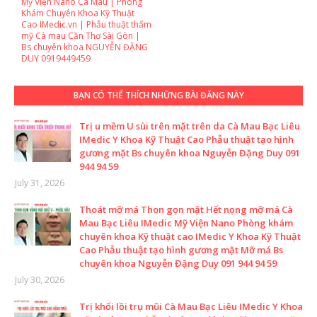
Mỹ Viện Nano Cà Mau | Phòng
Khám Chuyên Khoa Kỹ Thuật
Cao IMedic.vn | Phẫu thuật thẩm
mỹ Cà mau Cần Thơ Sài Gòn |
Bs chuyên khoa NGUYỄN ĐẶNG
DUY 0919449459
BẠN CÓ THỂ THÍCH NHỮNG BÀI ĐĂNG NÀY
Trị u mềm U sùi trên mặt trên da Cà Mau Bạc Liêu
IMedic Y Khoa Kỹ Thuật Cao Phẫu thuật tạo hình
gương mặt Bs chuyên khoa Nguyễn Đặng Duy 091
944 94 59
July 31, 2026
Thoát mỡ má Thon gọn mặt Hết nọng mỡ má Cà
Mau Bạc Liêu IMedic Mỹ Viện Nano Phòng khám
chuyên khoa Kỹ thuật cao IMedic Y Khoa Kỹ Thuật
Cao Phẫu thuật tạo hình gương mặt Mỡ má Bs
chuyên khoa Nguyễn Đặng Duy 091 944 94 59
July 30, 2026
Trị khối lồi trụ mũi Cà Mau Bạc Liêu IMedic Y Khoa