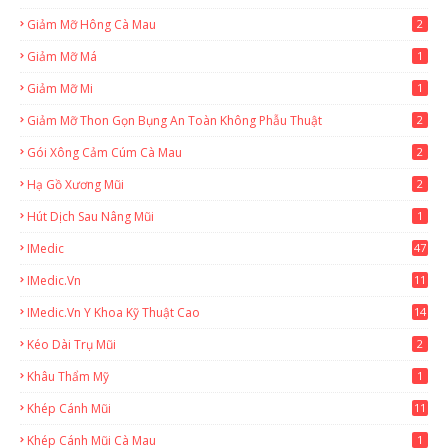
Giảm Mỡ Hông Cà Mau
2
Giảm Mỡ Má
1
Giảm Mỡ Mi
1
Giảm Mỡ Thon Gọn Bụng An Toàn Không Phẫu Thuật
2
Gói Xông Cảm Cúm Cà Mau
2
Hạ Gồ Xương Mũi
2
Hút Dịch Sau Nâng Mũi
1
IMedic
47
IMedic.vn
11
1
IMedic.vn Y Khoa Kỹ Thuật Cao
14
Kéo Dài Trụ Mũi
2
Khâu Thẩm Mỹ
1
Khép Cánh Mũi
11
Khép Cánh Mũi Cà Mau
1