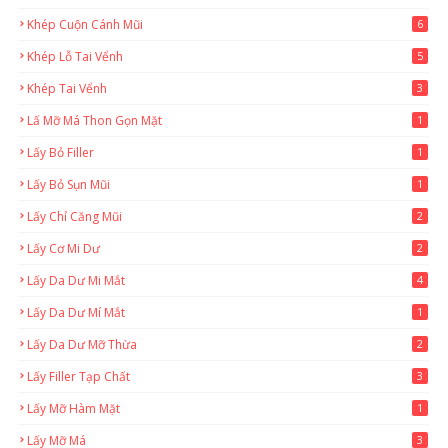
Khép Cuộn Cánh Mũi
6
Khép Lỗ Tai Vểnh
5
Khép Tai Vểnh
3
Lấ Mỡ Má Thon Gọn Mặt
1
Lấy Bỏ Filler
1
Lấy Bỏ Sụn Mũi
1
Lấy Chỉ Căng Mũi
2
Lấy Cơ Mi Dư
2
Lấy Da Dư Mi Mắt
4
Lấy Da Dư Mí Mắt
1
Lấy Da Dư Mỡ Thừa
2
Lấy Filler Tạp Chất
3
Lấy Mỡ Hàm Mặt
1
Lấy Mỡ Má
3