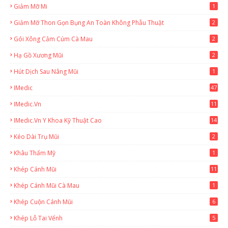
Giảm Mỡ Mi
1
Giảm Mỡ Thon Gọn Bụng An Toàn Không Phẫu Thuật
2
Gói Xông Cảm Cúm Cà Mau
2
Hạ Gồ Xương Mũi
2
Hút Dịch Sau Nâng Mũi
1
IMedic
47
IMedic.vn
11
1
IMedic.vn Y Khoa Kỹ Thuật Cao
14
Kéo Dài Trụ Mũi
2
Khâu Thẩm Mỹ
1
Khép Cánh Mũi
11
Khép Cánh Mũi Cà Mau
1
Khép Cuộn Cánh Mũi
6
Khép Lỗ Tai Vểnh
5