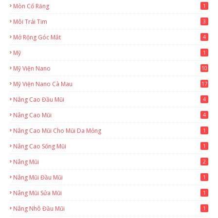
Mòn Cổ Răng
1
Môi Trái Tim
3
Mở Rộng Góc Mắt
4
Mỹ
1
Mỹ Viện Nano
10
Mỹ Viện Nano Cà Mau
17
8
Nâng Cao Đầu Mũi
4
Nâng Cao Mũi
4
Nâng Cao Mũi Cho Mũi Da Mỏng
1
Nâng Cao Sống Mũi
1
Nâng Mũi
2
Nâng Mũi Đầu Mũi
1
Nâng Mũi Sửa Mũi
1
Nâng Nhô Đầu Mũi
1