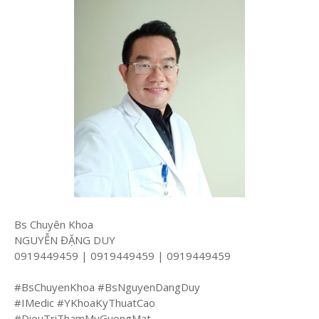
Bs Chuyên Khoa
NGUYỄN ĐẶNG DUY
0919449459 | 0919449459 | 0919449459
#BsChuyenKhoa #BsNguyenDangDuy
#IMedic #YKhoaKyThuatCao
#DieuTriThamMyGuongMat