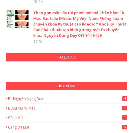
01:24
Thon gọn mặt Lấy túi phình mỡ má 2 bên hàm Cà
Mau Bạc Liêu IMedic Mỹ Viện Nano Phòng khám
chuyên khoa Kỹ thuật cao IMedic Y Khoa Kỹ Thuật
Cao Phẫu thuật tạo hình gương mặt Bs chuyên
khoa Nguyễn Đặng Duy 091 944 94 59
17:01
FACEBOOK
CHUYÊN MỤC
Bs Nguyễn Đặng Duy
43
2
Bướu Mỡ Mi Mắt
1
Cánh Mũi
1
Căng Da Mặt
6