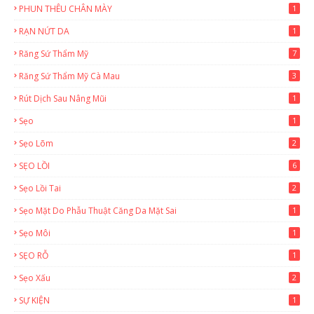
PHUN THÊU CHÂN MÀY
1
RẠN NỨT DA
1
Răng Sứ Thẩm Mỹ
7
Răng Sứ Thẩm Mỹ Cà Mau
3
Rút Dịch Sau Nâng Mũi
1
Sẹo
1
Sẹo Lõm
2
SẸO LỒI
6
Sẹo Lồi Tai
2
Sẹo Mặt Do Phẫu Thuật Căng Da Mặt Sai
1
Sẹo Môi
1
SẸO RỖ
1
Sẹo Xấu
2
SỰ KIỆN
1