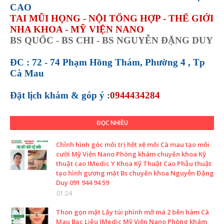
CAO
TAI MŨI HỌNG - NỘI TỔNG HỢP - THẾ GIỚI
NHA KHOA - MỸ VIỆN NANO
BS QUỐC - BS CHI - BS NGUYỄN ĐẶNG DUY
ĐC : 72 - 74 Phạm Hồng Thám, Phường 4 , Tp
Cà Mau
Đặt lịch khám &
góp ý :
0944434284
ĐỌC NHIỀU
Chỉnh hình góc môi trị hết xệ môi Cà mau tạo môi
cười Mỹ Viện Nano Phòng khám chuyên khoa Kỹ
thuật cao IMedic Y Khoa Kỹ Thuật Cao Phẫu thuật
tạo hình gương mặt Bs chuyên khoa Nguyễn Đặng
Duy 091 944 94 59
01:24
Thon gọn mặt Lấy túi phình mỡ má 2 bên hàm Cà
Mau Bạc Liêu IMedic Mỹ Viện Nano Phòng khám