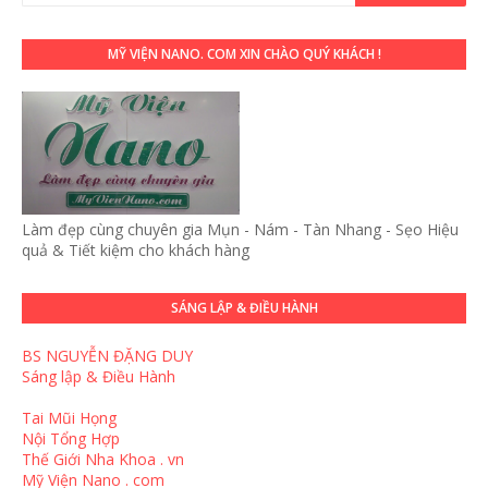
MỸ VIỆN NANO. COM XIN CHÀO QUÝ KHÁCH !
Làm đẹp cùng chuyên gia Mụn - Nám - Tàn Nhang - Sẹo Hiệu
quả & Tiết kiệm cho khách hàng
SÁNG LẬP & ĐIỀU HÀNH
BS NGUYỄN ĐẶNG DUY
Sáng lập & Điều Hành
Tai Mũi Họng
Nội Tổng Hợp
Thế Giới Nha Khoa . vn
Mỹ Viện Nano . com