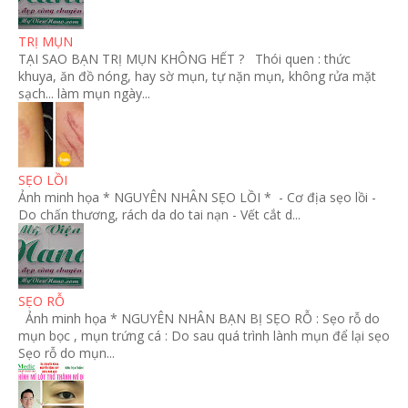
TRỊ MỤN
TẠI SAO BẠN TRỊ MỤN KHÔNG HẾT ? Thói quen : thức
khuya, ăn đồ nóng, hay sờ mụn, tự nặn mụn, không rửa mặt
sạch... làm mụn ngày...
SẸO LỒI
Ảnh minh họa * NGUYÊN NHÂN SẸO LỒI * - Cơ địa sẹo lồi -
Do chấn thương, rách da do tai nạn - Vết cắt d...
SẸO RỖ
Ảnh minh họa * NGUYÊN NHÂN BẠN BỊ SẸO RỖ : Sẹo rỗ do
mụn bọc , mụn trứng cá : Do sau quá trình lành mụn để lại sẹo
Sẹo rỗ do mụn...