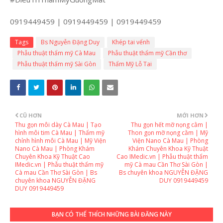
0919449459 | 0919449459 | 0919449459
Tags
Bs Nguyễn Đặng Duy
Khép tai vểnh
Phẫu thuật thẩm mỹ Cà Mau
Phẫu thuật thẩm mỹ Cần thơ
Phẫu thuật thẩm mỹ Sài Gòn
Thẩm Mỹ Lỗ Tai
CŨ HƠN
MỚI HƠN
Thu gọn môi dày Cà Mau | Tạo
Thu gọn hết mỡ nọng cằm |
hình môi tim Cà Mau | Thẩm mỹ
Thon gọn mỡ nọng cằm | Mỹ
chỉnh hình môi Cà Mau | Mỹ Viện
Viện Nano Cà Mau | Phòng
Nano Cà Mau | Phòng Khám
Khám Chuyên Khoa Kỹ Thuật
Chuyên Khoa Kỹ Thuật Cao
Cao IMedic.vn | Phẫu thuật thẩm
IMedic.vn | Phẫu thuật thẩm mỹ
mỹ Cà mau Cần Thơ Sài Gòn |
Cà mau Cần Thơ Sài Gòn | Bs
Bs chuyên khoa NGUYỄN ĐẶNG
chuyên khoa NGUYỄN ĐẶNG
DUY 0919449459
DUY 0919449459
BẠN CÓ THỂ THÍCH NHỮNG BÀI ĐĂNG NÀY