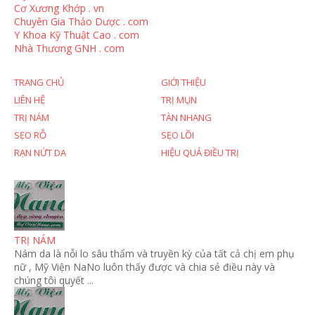
Cơ Xương Khớp . vn
Chuyên Gia Thảo Dược . com
Y Khoa Kỹ Thuật Cao . com
Nhà Thương GNH . com
TRANG CHỦ
GIỚI THIỆU
LIÊN HỆ
TRỊ MỤN
TRỊ NÁM
TÀN NHANG
SẸO RỖ
SẸO LỒI
RẠN NỨT DA
HIỆU QUẢ ĐIỀU TRỊ
TRỊ NÁM
Nám da là nỗi lo sâu thẩm và truyền kỳ của tất cả chị em phụ
nữ , Mỹ Viện NaNo luôn thấy được và chia sẻ điều này và
chúng tôi quyết ...