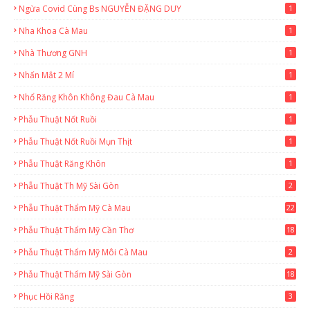
Ngừa Covid Cùng Bs NGUYỄN ĐẶNG DUY
1
Nha Khoa Cà Mau
1
Nhà Thương GNH
1
Nhấn Mắt 2 Mí
1
Nhổ Răng Khôn Không Đau Cà Mau
1
Phẫu Thuật Nốt Ruồi
1
Phẫu Thuật Nốt Ruồi Mụn Thịt
1
Phẫu Thuật Răng Khôn
1
Phẫu Thuật Th Mỹ Sài Gòn
2
Phẫu Thuật Thẩm Mỹ Cà Mau
22
9
Phẫu Thuật Thẩm Mỹ Cần Thơ
18
3
Phẫu Thuật Thẩm Mỹ Môi Cà Mau
2
Phẫu Thuật Thẩm Mỹ Sài Gòn
18
2
Phục Hồi Răng
3