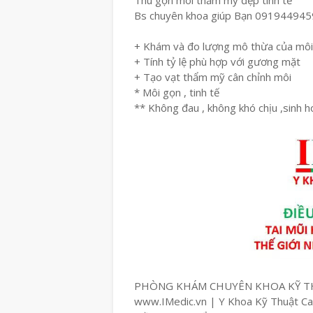
Thu gọn môi thẩm mỹ đẹp tinh tế
Bs chuyên khoa giúp Bạn 091944945
+ Khám và đo lượng mô thừa của môi
+ Tính tỷ lệ phù hợp với gương mặt
+ Tạo vạt thẩm mỹ cân chỉnh môi
* Môi gọn , tinh tế
** Không đau , không khó chịu ,sinh 
PHÒNG KHÁM CHUYÊN KHOA KỸ T
www.IMedic.vn | Y Khoa Kỹ Thuật C