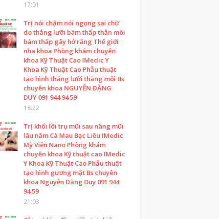
17:01
Trị nói chậm nói ngọng sai chữ
do thắng lưỡi bám thấp thằn môi
bám thấp gây hở răng Thế giới
nha khoa Phòng khám chuyên
khoa Kỹ Thuật Cao IMedic Y
Khoa Kỹ Thuật Cao Phẫu thuật
tạo hình thắng lưỡi thắng môi Bs
chuyên khoa NGUYỄN ĐẶNG
DUY 091 944 94 59
18:22
Trị khối lồi trụ mũi sau nâng mũi
lâu năm Cà Mau Bạc Liêu IMedic
Mỹ Viện Nano Phòng khám
chuyên khoa Kỹ thuật cao IMedic
Y Khoa Kỹ Thuật Cao Phẫu thuật
tạo hình gương mặt Bs chuyên
khoa Nguyễn Đặng Duy 091 944
94 59
21:03