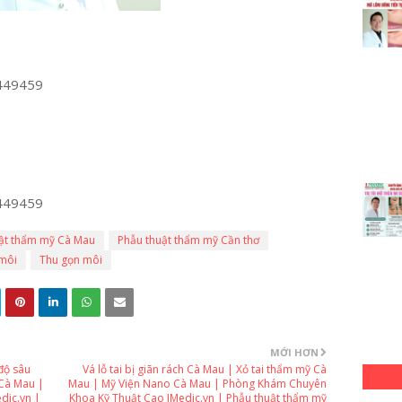
449459
449459
ật thẩm mỹ Cà Mau
Phẫu thuật thẩm mỹ Cần thơ
môi
Thu gọn môi
MỚI HƠN
độ sâu
Vá lỗ tai bị giãn rách Cà Mau | Xỏ tai thẩm mỹ Cà
Cà Mau |
Mau | Mỹ Viện Nano Cà Mau | Phòng Khám Chuyên
dic.vn |
Khoa Kỹ Thuật Cao IMedic.vn | Phẫu thuật thẩm mỹ