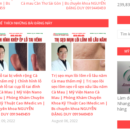
n | Bs
Cà mau Cần Thơ Sài Gòn | Bs chuyên khoa NGUYỄN
239,8
459
ĐẶNG DUY 0919449459
HỂ THÍCH NHỮNG BÀI ĐĂNG NÀY
MỸ
ỗ tai bị vểnh rộng Cà
Trị sẹo mụn lồi lõm rỗ lâu năm
hẩm mỹ | Chỉnh hỉnh lỗ
Cà mau thẩm mỹ | Trị sẹo lồi
nh lỗ tai cụp lỗ tai đỉnh
sẹo lõm sẹo rỗ sẹo xấu lâu năm
Cà Mau | Mỹ Viện Nano
Cà Mau | Mỹ Viện Nano Cà
u | Phòng Khám Chuyên
Mau | Phòng Khám Chuyên
Làm đẹ
Kỹ Thuật Cao IMedic.vn |
Khoa Kỹ Thuật Cao IMedic.vn |
Nhang 
uyên khoa NGUYỄN
Bs chuyên khoa NGUYỄN
hàng
DUY 0919449459
ĐẶNG DUY 0919449459
 09, 2022
August 06, 2022