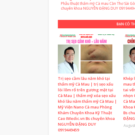
Phẫu thuật thẩm mỹ Cà mau Cần Thơ Sài Gò
chuyên khoa NGUYỄN ĐẶNG DUY 0919449
BẠN CÓ T
Trị sẹo cầm lâu năm khó tại
Khép l
thẩm mỹ Cà Mau | trị sẹo xấu
mau t
lòi lõm rổ trên gương mặt tại
tai vể
Cà Mau | thẩm mỹ xóa sẹo xấu
nhọn 
khó lâu năm thẩm mỹ Cà Mau |
Cà Ma
Mỹ Viện Nano Cà mau Phòng
Khoa 
Khám Chuyên Khoa Kỹ Thuật
Bs ch
Cao IMedic.vn Bs chuyên khoa
ĐẶNG 
NGUYỄN ĐẶNG DUY
August
0919449459