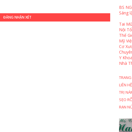
BS NG
Sáng l
ĐĂNG NHẬN XÉT
Tai Mũ
Nội T
Thế Gi
Mỹ Việ
Cơ Xươ
Chuyê
Y Khoa
Nhà T
TRANG
LIÊN HỆ
TRỊ NÁ
SẸO R
RẠN N