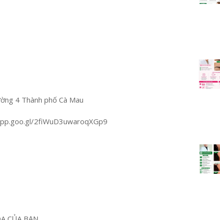
ường 4 Thành phố Cà Mau
.app.goo.gl/2fiWuD3uwaroqXGp9
OA CỦA BẠN