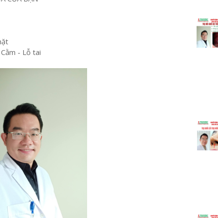
mặt
 Cằm - Lỗ tai