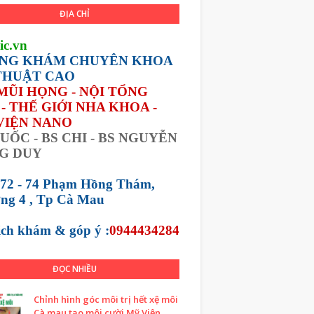
ĐỊA CHỈ
ic.vn
NG KHÁM CHUYÊN KHOA
THUẬT CAO
 MŨI HỌNG - NỘI TỔNG
- THẾ GIỚI NHA KHOA -
VIỆN NANO
UỐC - BS CHI - BS NGUYỄN
G DUY
 72 - 74 Phạm Hồng Thám,
ng 4 , Tp Cà Mau
lịch khám &
góp ý :
0944434284
ĐỌC NHIỀU
Chỉnh hình góc môi trị hết xệ môi
Cà mau tạo môi cười Mỹ Viện