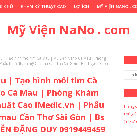
G CHỦ
KHÁM KỸ THUẬT CAO
LỢI ÍCH
MỸ VIỆN NANO . 
HỚP . VN
CHUYÊN GIA THẢO DƯỢC . COM
Y KHOA KỸ THUẬ
Mỹ Viện NaNo . com
u | Tạo hình môi tim Cà Mau | Mỹ Viện Nano Cà Mau | Phòng
Phẫu thuật thẩm mỹ Cà mau Cần Thơ Sài Gòn | Bs chuyên khoa
u | Tạo hình môi tim Cà
no Cà Mau | Phòng Khám
uật Cao IMedic.vn | Phẫu
Trang 
Thế giớ
mau Cần Thơ Sài Gòn | Bs
Cơ Xươ
ỄN ĐẶNG DUY 0919449459