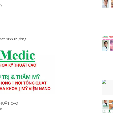
9
hoạt bình thường
HUẬT CAO
ao