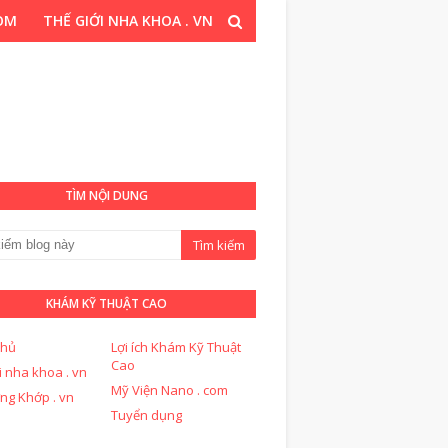
COM
THẾ GIỚI NHA KHOA . VN
T CAO . COM
TÌM NỘI DUNG
KHÁM KỸ THUẬT CAO
chủ
Lợi ích Khám Kỹ Thuật
Cao
i nha khoa . vn
Mỹ Viện Nano . com
ng Khớp . vn
Tuyển dụng