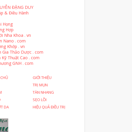
UYỄN ĐẶNG DUY
ập & Điều Hành
i Họng
ổng Hợp
ới Nha Khoa . vn
n Nano . com
ng Khớp . vn
n Gia Thảo Dược . com
 Kỹ Thuật Cao . com
hương GNH . com
 CHỦ
GIỚI THIỆU
TRỊ MỤN
M
TÀN NHANG
Ỗ
SẸO LỒI
ỨT DA
HIỆU QUẢ ĐIỀU TRỊ