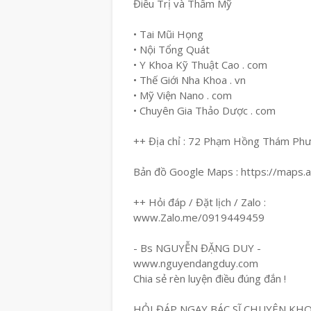
Điều Trị và Thẩm Mỹ
• Tai Mũi Họng
• Nội Tổng Quát
• Y Khoa Kỹ Thuật Cao . com
• Thế Giới Nha Khoa . vn
• Mỹ Viện Nano . com
• Chuyên Gia Thảo Dược . com
++ Địa chỉ : 72 Phạm Hồng Thám Ph
Bản đồ Google Maps : https://maps
++ Hỏi đáp / Đặt lịch / Zalo :
www.Zalo.me/0919449459
- Bs NGUYỄN ĐẶNG DUY -
www.nguyendangduy.com
Chia sẻ rèn luyện điều đúng đắn !
HỎI ĐÁP NGAY BÁC SĨ CHUYÊN KH