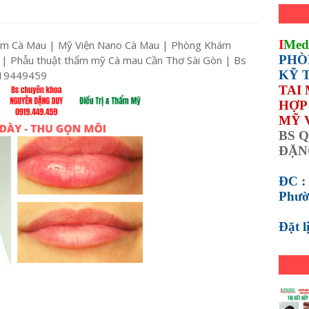
I
Med
tim Cà Mau | Mỹ Viện Nano Cà Mau | Phòng Khám
PHÒ
 | Phẫu thuật thẩm mỹ Cà mau Cần Thơ Sài Gòn | Bs
KỸ 
19449459
TAI
HỢP 
MỸ 
BS Q
ĐẶN
ĐC :
Phườ
Đặt 