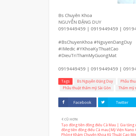
Bs Chuyên Khoa
NGUYỄN ĐẶNG DUY
0919449459 | 0919449459 | 0919
#BsChuyenKhoa #NguyenDangDuy
#IMedic #YKhoaKyThuatCao
#DieuTriThamMyGuongMat
0919449459 | 0919449459 | 0919
Tags
Bs Nguyễn Đặng Duy
Phẫu thu
Phẫu thuật thẩm mỹ Sài Gòn
Thẩm mỹ 
Facebook
Twitter
CŨ HƠN
Tạo đồng tiền đồng điếu Cà Mau | Gia tăng 
đồng tiền đồng điếu Cà mau|Mỹ Viện Nano 
Phòng Khám Chuyên Khoa Kỹ Thuật Cao IMe