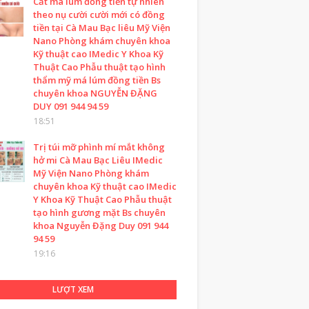
Cắt má lúm đồng tiền tự nhiên
theo nụ cười cười mới có đồng
tiền tại Cà Mau Bạc liêu Mỹ Viện
Nano Phòng khám chuyên khoa
Kỹ thuật cao IMedic Y Khoa Kỹ
Thuật Cao Phẫu thuật tạo hình
thẩm mỹ má lúm đồng tiền Bs
chuyên khoa NGUYỄN ĐẶNG
DUY 091 944 94 59
18:51
Trị túi mỡ phình mí mắt không
hở mi Cà Mau Bạc Liêu IMedic
Mỹ Viện Nano Phòng khám
chuyên khoa Kỹ thuật cao IMedic
Y Khoa Kỹ Thuật Cao Phẫu thuật
tạo hình gương mặt Bs chuyên
khoa Nguyễn Đặng Duy 091 944
94 59
19:16
LƯỢT XEM