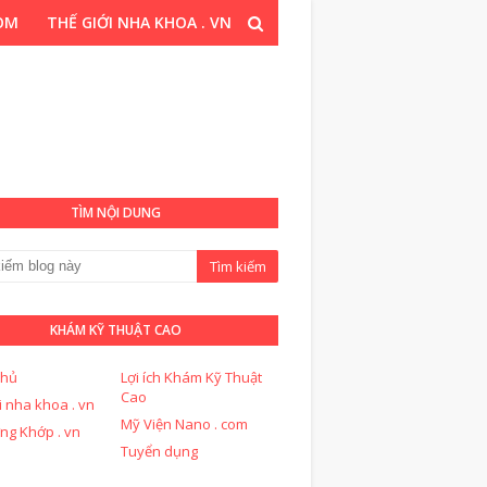
COM
THẾ GIỚI NHA KHOA . VN
T CAO . COM
TÌM NỘI DUNG
KHÁM KỸ THUẬT CAO
chủ
Lợi ích Khám Kỹ Thuật
Cao
i nha khoa . vn
Mỹ Viện Nano . com
ng Khớp . vn
Tuyển dụng