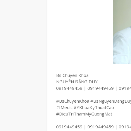
Bs Chuyên Khoa
NGUYỄN ĐẶNG DUY
0919449459 | 0919449459 | 0919
#BsChuyenKhoa #BsNguyenDangDu
#IMedic #YKhoaKyThuatCao
#DieuTriThamMyGuongMat
0919449459 | 0919449459 | 0919