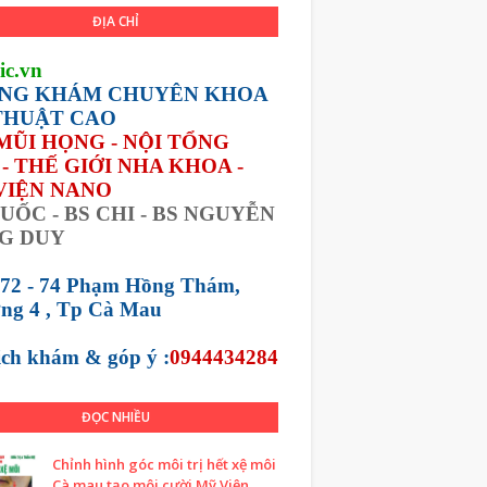
ĐỊA CHỈ
ic.vn
NG KHÁM CHUYÊN KHOA
THUẬT CAO
 MŨI HỌNG - NỘI TỔNG
- THẾ GIỚI NHA KHOA -
VIỆN NANO
UỐC - BS CHI - BS NGUYỄN
G DUY
 72 - 74 Phạm Hồng Thám,
ng 4 , Tp Cà Mau
lịch khám &
góp ý :
0944434284
ĐỌC NHIỀU
Chỉnh hình góc môi trị hết xệ môi
Cà mau tạo môi cười Mỹ Viện