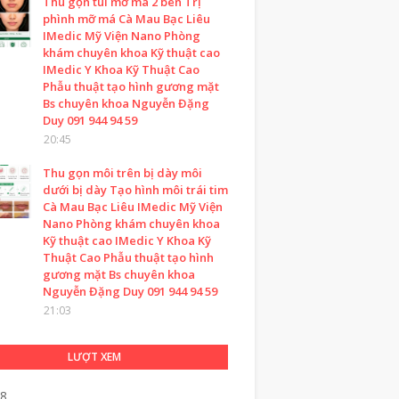
Thu gọn túi mỡ má 2 bên Trị
phình mỡ má Cà Mau Bạc Liêu
IMedic Mỹ Viện Nano Phòng
khám chuyên khoa Kỹ thuật cao
IMedic Y Khoa Kỹ Thuật Cao
Phẫu thuật tạo hình gương mặt
Bs chuyên khoa Nguyễn Đặng
Duy 091 944 94 59
20:45
Thu gọn môi trên bị dày môi
dưới bị dày Tạo hình môi trái tim
Cà Mau Bạc Liêu IMedic Mỹ Viện
Nano Phòng khám chuyên khoa
Kỹ thuật cao IMedic Y Khoa Kỹ
Thuật Cao Phẫu thuật tạo hình
gương mặt Bs chuyên khoa
Nguyễn Đặng Duy 091 944 94 59
21:03
LƯỢT XEM
68