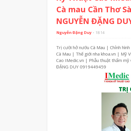
Cà mau Cần Thơ Sà
NGUYỄN ĐẶNG DUY
Nguyễn Đặng Duy
18:14
Trị cười hở nướu Cà Mau | Chỉnh hì
Cà Mau | Thế giới nha khoa.vn | Mỹ
Cao IMedic.vn | Phẫu thuật thẩm m
ĐẶNG DUY 0919449459