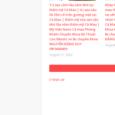
Trị sẹo cầm lâu năm khó tại
Khép l
thẩm mỹ Cà Mau | trị sẹo xấu
mau t
lòi lõm rổ trên gương mặt tại
tai vể
Cà Mau | thẩm mỹ xóa sẹo xấu
nhọn 
khó lâu năm thẩm mỹ Cà Mau |
Cà Ma
Mỹ Viện Nano Cà mau Phòng
Khoa 
Khám Chuyên Khoa Kỹ Thuật
Bs ch
Cao IMedic.vn Bs chuyên khoa
ĐẶNG 
NGUYỄN ĐẶNG DUY
August
0919449459
August 17, 2022
0 Nhận xét