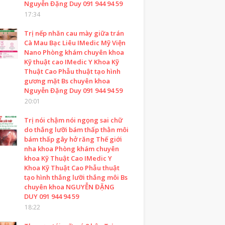
Nguyễn Đặng Duy 091 944 94 59
17:34
Trị nếp nhăn cau mày giữa trán
Cà Mau Bạc Liêu IMedic Mỹ Viện
Nano Phòng khám chuyên khoa
Kỹ thuật cao IMedic Y Khoa Kỹ
Thuật Cao Phẫu thuật tạo hình
gương mặt Bs chuyên khoa
Nguyễn Đặng Duy 091 944 94 59
20:01
Trị nói chậm nói ngọng sai chữ
do thắng lưỡi bám thấp thằn môi
bám thấp gây hở răng Thế giới
nha khoa Phòng khám chuyên
khoa Kỹ Thuật Cao IMedic Y
Khoa Kỹ Thuật Cao Phẫu thuật
tạo hình thắng lưỡi thắng môi Bs
chuyên khoa NGUYỄN ĐẶNG
DUY 091 944 94 59
18:22