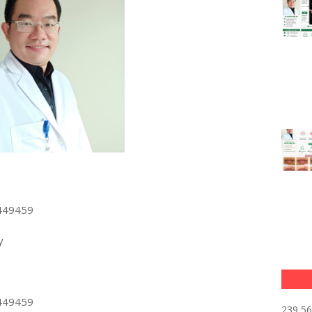
449459
y
449459
239,5