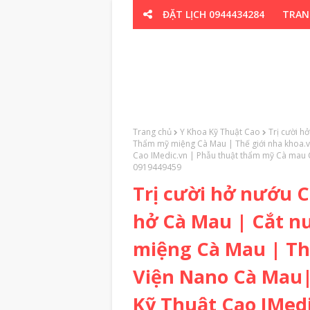
ĐẶT LỊCH 0944434284
TRAN
CƠ XƯƠNG K
Trang chủ
Y Khoa Kỹ Thuật Cao
Trị cười h
Thẩm mỹ miệng Cà Mau | Thế giới nha khoa.
Cao IMedic.vn | Phẫu thuật thẩm mỹ Cà ma
0919449459
Trị cười hở nướu 
hở Cà Mau | Cắt 
miệng Cà Mau | Th
Viện Nano Cà Mau
Kỹ Thuật Cao IMed