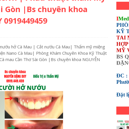
i Gòn |Bs chuyên khoa
 0919449459
I
Med
PHÒ
KỸ 
TAI
HỢP 
nh nướu hở Cà Mau | Cắt nướu Cà Mau| Thẩm mỹ miệng
MỸ 
 Viện Nano Cà Mau| Phòng Khám Chuyên Khoa Kỹ Thuật
BS Q
ỹ Cà mau Cần Thơ Sài Gòn |Bs chuyên khoa NGUYỄN
ĐẶN
ĐC :
Phườ
Đặt 