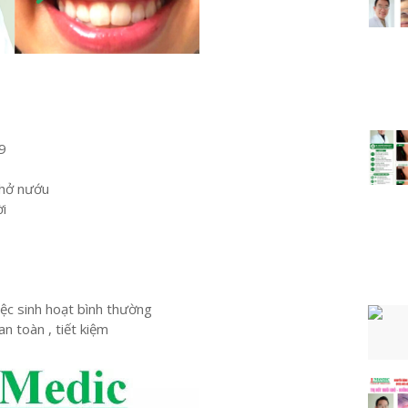
9
 hở nướu
ời
iệc sinh hoạt bình thường
n toàn , tiết kiệm