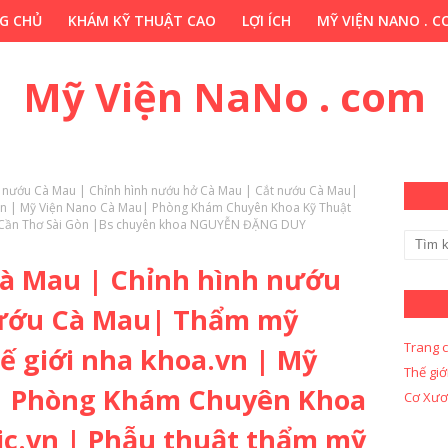
G CHỦ
KHÁM KỸ THUẬT CAO
LỢI ÍCH
MỸ VIỆN NANO . 
HỚP . VN
CHUYÊN GIA THẢO DƯỢC . COM
Y KHOA KỸ THUẬ
Mỹ Viện NaNo . com
ở nướu Cà Mau | Chỉnh hình nướu hở Cà Mau | Cắt nướu Cà Mau|
vn | Mỹ Viện Nano Cà Mau| Phòng Khám Chuyên Khoa Kỹ Thuật
u Cần Thơ Sài Gòn |Bs chuyên khoa NGUYỄN ĐẶNG DUY
Cà Mau | Chỉnh hình nướu
nướu Cà Mau| Thẩm mỹ
Trang 
ế giới nha khoa.vn | Mỹ
Thế giớ
| Phòng Khám Chuyên Khoa
Cơ Xươ
ic.vn | Phẫu thuật thẩm mỹ