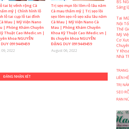
BS NG
ỗ tai bị vểnh rộng Cà
Trị sẹo mụn lồi lõm rỗ lâu năm
Sáng l
hẩm mỹ | Chỉnh hỉnh lỗ
Cà mau thẩm mỹ | Trị sẹo lồi
nh lỗ tai cụp lỗ tai đỉnh
sẹo lõm sẹo rỗ sẹo xấu lâu năm
Tai Mũ
Cà Mau | Mỹ Viện Nano
Cà Mau | Mỹ Viện Nano Cà
Nội T
u | Phòng Khám Chuyên
Mau | Phòng Khám Chuyên
Thế Gi
Kỹ Thuật Cao IMedic.vn |
Khoa Kỹ Thuật Cao IMedic.vn |
Mỹ Việ
uyên khoa NGUYỄN
Bs chuyên khoa NGUYỄN
Cơ Xươ
DUY 0919449459
ĐẶNG DUY 0919449459
Chuyê
 09, 2022
August 06, 2022
Y Khoa
Nhà T
TRANG
ĐĂNG NHẬN XÉT
LIÊN HỆ
TRỊ NÁ
SẸO R
RẠN N