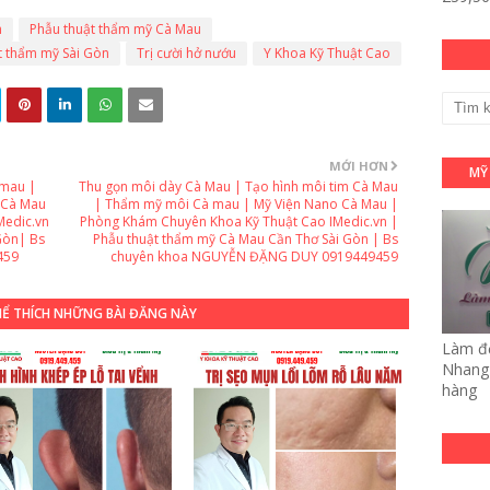
n
Phẫu thuật thẩm mỹ Cà Mau
t thẩm mỹ Sài Gòn
Trị cười hở nướu
Y Khoa Kỹ Thuật Cao
MỚI HƠN
MỸ
 mau |
Thu gọn môi dày Cà Mau | Tạo hình môi tim Cà Mau
 Cà Mau
| Thẩm mỹ môi Cà mau | Mỹ Viện Nano Cà Mau |
Medic.vn
Phòng Khám Chuyên Khoa Kỹ Thuật Cao IMedic.vn |
Gòn| Bs
Phẫu thuật thẩm mỹ Cà Mau Cần Thơ Sài Gòn | Bs
459
chuyên khoa NGUYỄN ĐẶNG DUY 0919449459
HỂ THÍCH NHỮNG BÀI ĐĂNG NÀY
Làm đẹ
Nhang 
hàng