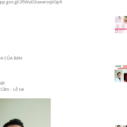
.app.goo.gl/2fiWuD3uwaroqXGp9
OA CỦA BẠN
mặt
 Cằm - Lỗ tai