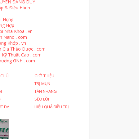
UYỄN ĐẶNG DUY
ập & Điều Hành
i Họng
ổng Hợp
ới Nha Khoa . vn
n Nano . com
ng Khớp . vn
n Gia Thảo Dược . com
 Kỹ Thuật Cao . com
hương GNH . com
 CHỦ
GIỚI THIỆU
TRỊ MỤN
M
TÀN NHANG
Ỗ
SẸO LỒI
ỨT DA
HIỆU QUẢ ĐIỀU TRỊ