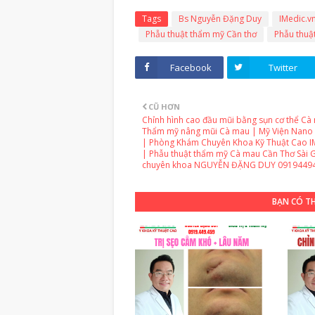
Tags
Bs Nguyễn Đặng Duy
IMedic.v
Phẫu thuật thẩm mỹ Cần thơ
Phẫu thuậ
Facebook
Twitter
CŨ HƠN
Chỉnh hình cao đầu mũi bằng sụn cơ thể Cà
Thẩm mỹ nâng mũi Cà mau | Mỹ Viện Nano
| Phòng Khám Chuyên Khoa Kỹ Thuật Cao I
| Phẫu thuật thẩm mỹ Cà mau Cần Thơ Sài 
chuyên khoa NGUYỄN ĐẶNG DUY 0919449
BẠN CÓ T