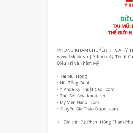
PHÒNG KHÁM CHUYÊN KHOA KỸ T
www.IMedic.vn | Y Khoa Kỹ Thuật C
Điều Trị và Thẩm Mỹ
• Tai Mũi Họng
• Nội Tổng Quát
• Y Khoa Kỹ Thuật Cao . com
• Thế Giới Nha Khoa . vn
• Mỹ Viện Nano . com
• Chuyên Gia Thảo Dược . com
++ Địa chỉ : 72 Phạm Hồng Thám Ph