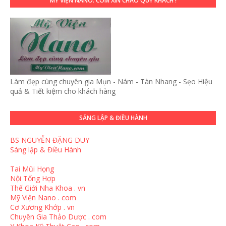
MỸ VIỆN NANO. COM XIN CHÀO QUÝ KHÁCH !
Làm đẹp cùng chuyên gia Mụn - Nám - Tàn Nhang - Sẹo Hiệu
quả & Tiết kiệm cho khách hàng
SÁNG LẬP & ĐIỀU HÀNH
BS NGUYỄN ĐẶNG DUY
Sáng lập & Điều Hành
Tai Mũi Họng
Nội Tổng Hợp
Thế Giới Nha Khoa . vn
Mỹ Viện Nano . com
Cơ Xương Khớp . vn
Chuyên Gia Thảo Dược . com