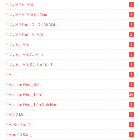
Lấy Mỡ Mi Mắt
5
Lấy Mỡ Mi Mắt Cà Mau
4
Lấy Mỡ Thừa Da Dư Mi Mắt
1
Lấy Mỡ Thừa Mí Mắt
2
Lấy Sụn Mũi
1
Lấy Sụn Mũi Cà Mau
5
Lấy Sụn Mũi Đặt Lại Tức Thì
1
M
1
Má Lúm Đồng Điếu
1
Má Lúm Đồng Tiền
20
Má Lúm Đồng Tiền Sinh Học
2
Mắt 2 Mí
7
Mí Đôi Tức Thì
1
Mòn Cổ Răng
1