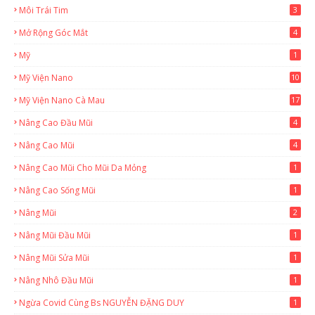
Môi Trái Tim
3
Mở Rộng Góc Mắt
4
Mỹ
1
Mỹ Viện Nano
10
Mỹ Viện Nano Cà Mau
17
8
Nâng Cao Đầu Mũi
4
Nâng Cao Mũi
4
Nâng Cao Mũi Cho Mũi Da Mỏng
1
Nâng Cao Sống Mũi
1
Nâng Mũi
2
Nâng Mũi Đầu Mũi
1
Nâng Mũi Sửa Mũi
1
Nâng Nhô Đầu Mũi
1
Ngừa Covid Cùng Bs NGUYỄN ĐẶNG DUY
1