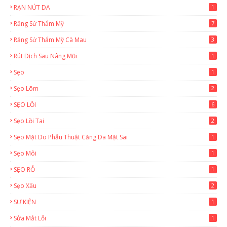
RẠN NỨT DA
1
Răng Sứ Thẩm Mỹ
7
Răng Sứ Thẩm Mỹ Cà Mau
3
Rút Dịch Sau Nâng Mũi
1
Sẹo
1
Sẹo Lõm
2
SẸO LỒI
6
Sẹo Lồi Tai
2
Sẹo Mặt Do Phẫu Thuật Căng Da Mặt Sai
1
Sẹo Môi
1
SẸO RỖ
1
Sẹo Xấu
2
SỰ KIỆN
1
Sửa Mắt Lỗi
1