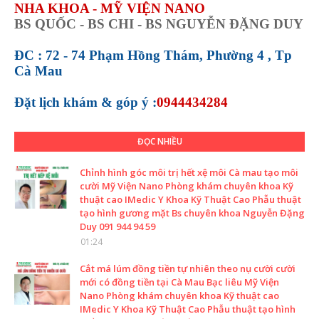
NHA KHOA - MỸ VIỆN NANO
BS QUỐC - BS CHI - BS NGUYỄN ĐẶNG DUY
ĐC : 72 - 74 Phạm Hồng Thám, Phường 4 , Tp
Cà Mau
Đặt lịch khám &
góp ý :
0944434284
ĐỌC NHIỀU
Chỉnh hình góc môi trị hết xệ môi Cà mau tạo môi
cười Mỹ Viện Nano Phòng khám chuyên khoa Kỹ
thuật cao IMedic Y Khoa Kỹ Thuật Cao Phẫu thuật
tạo hình gương mặt Bs chuyên khoa Nguyễn Đặng
Duy 091 944 94 59
01:24
Cắt má lúm đồng tiền tự nhiên theo nụ cười cười
mới có đồng tiền tại Cà Mau Bạc liêu Mỹ Viện
Nano Phòng khám chuyên khoa Kỹ thuật cao
IMedic Y Khoa Kỹ Thuật Cao Phẫu thuật tạo hình