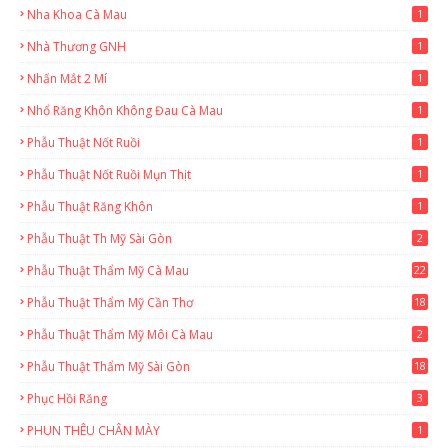
Nha Khoa Cà Mau
1
Nhà Thương GNH
1
Nhấn Mắt 2 Mí
1
Nhổ Răng Khôn Không Đau Cà Mau
1
Phẫu Thuật Nốt Ruồi
1
Phẫu Thuật Nốt Ruồi Mụn Thịt
1
Phẫu Thuật Răng Khôn
1
Phẫu Thuật Th Mỹ Sài Gòn
2
Phẫu Thuật Thẩm Mỹ Cà Mau
22
9
Phẫu Thuật Thẩm Mỹ Cần Thơ
18
3
Phẫu Thuật Thẩm Mỹ Môi Cà Mau
2
Phẫu Thuật Thẩm Mỹ Sài Gòn
18
2
Phục Hồi Răng
3
PHUN THÊU CHÂN MÀY
1