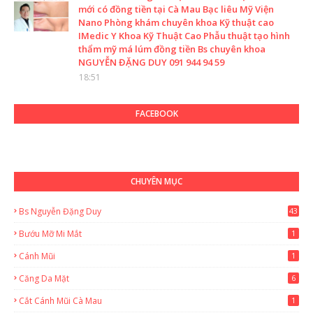
mới có đồng tiền tại Cà Mau Bạc liêu Mỹ Viện
Nano Phòng khám chuyên khoa Kỹ thuật cao
IMedic Y Khoa Kỹ Thuật Cao Phẫu thuật tạo hình
thẩm mỹ má lúm đồng tiền Bs chuyên khoa
NGUYỄN ĐẶNG DUY 091 944 94 59
18:51
FACEBOOK
CHUYÊN MỤC
Bs Nguyễn Đặng Duy
43
2
Bướu Mỡ Mi Mắt
1
Cánh Mũi
1
Căng Da Mặt
6
Cắt Cánh Mũi Cà Mau
1