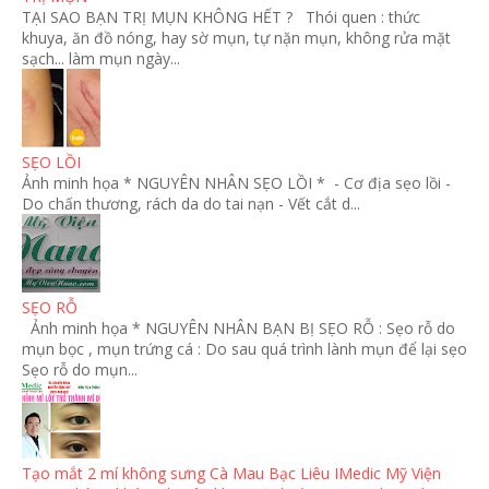
TẠI SAO BẠN TRỊ MỤN KHÔNG HẾT ? Thói quen : thức
khuya, ăn đồ nóng, hay sờ mụn, tự nặn mụn, không rửa mặt
sạch... làm mụn ngày...
SẸO LỒI
Ảnh minh họa * NGUYÊN NHÂN SẸO LỒI * - Cơ địa sẹo lồi -
Do chấn thương, rách da do tai nạn - Vết cắt d...
SẸO RỖ
Ảnh minh họa * NGUYÊN NHÂN BẠN BỊ SẸO RỖ : Sẹo rỗ do
mụn bọc , mụn trứng cá : Do sau quá trình lành mụn để lại sẹo
Sẹo rỗ do mụn...
Tạo mắt 2 mí không sưng Cà Mau Bạc Liêu IMedic Mỹ Viện