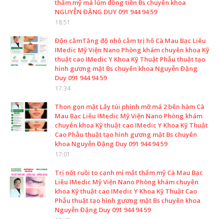
thẩm mỹ má lúm đồng tiền Bs chuyên khoa
NGUYỄN ĐẶNG DUY 091 944 94 59
18:51
Độn cằmTăng độ nhô cằm trị hô Cà Mau Bạc Liêu
IMedic Mỹ Viện Nano Phòng khám chuyên khoa Kỹ
thuật cao IMedic Y Khoa Kỹ Thuật Phẫu thuật tạo
hình gương mặt Bs chuyên khoa Nguyễn Đặng
Duy 091 944 94 59
17:34
Thon gọn mặt Lấy túi phình mỡ má 2 bên hàm Cà
Mau Bạc Liêu IMedic Mỹ Viện Nano Phòng khám
chuyên khoa Kỹ thuật cao IMedic Y Khoa Kỹ Thuật
Cao Phẫu thuật tạo hình gương mặt Bs chuyên
khoa Nguyễn Đặng Duy 091 944 94 59
17:01
Trị nốt ruồi to cạnh mí mắt thẩm mỹ Cà Mau Bạc
Liêu IMedic Mỹ Viện Nano Phòng khám chuyên
khoa Kỹ thuật cao IMedic Y Khoa Kỹ Thuật Cao
Phẫu thuật tạo hình gương mặt Bs chuyên khoa
Nguyễn Đặng Duy 091 944 94 59