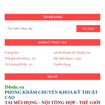
TÌM NỘI DUNG
KHÁM KỸ THUẬT CAO
Trang chủ
Lợi ích Khám Kỹ Thuật Cao
Thế giới nha khoa . vn
Mỹ Viện Nano . com
Cơ Xương Khớp . vn
Tuyển dụng
ĐỊA CHỈ
I
Medic.vn
PHÒNG KHÁM CHUYÊN KHOA KỸ THUẬT
CAO
TAI MŨI HỌNG - NỘI TỔNG HỢP - THẾ GIỚI