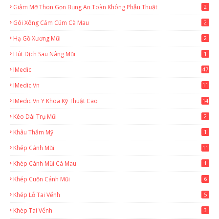
Giảm Mỡ Thon Gọn Bụng An Toàn Không Phẫu Thuật
2
Gói Xông Cảm Cúm Cà Mau
2
Hạ Gồ Xương Mũi
2
Hút Dịch Sau Nâng Mũi
1
IMedic
47
IMedic.vn
11
1
IMedic.vn Y Khoa Kỹ Thuật Cao
14
Kéo Dài Trụ Mũi
2
Khâu Thẩm Mỹ
1
Khép Cánh Mũi
11
Khép Cánh Mũi Cà Mau
1
Khép Cuộn Cánh Mũi
6
Khép Lỗ Tai Vểnh
5
Khép Tai Vểnh
3