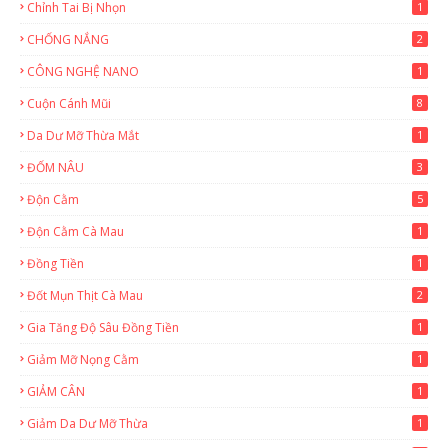
Chỉnh Tai Bị Nhọn
1
CHỐNG NẮNG
2
CÔNG NGHỆ NANO
1
Cuộn Cánh Mũi
8
Da Dư Mỡ Thừa Mắt
1
ĐỐM NÂU
3
Độn Cằm
5
Độn Cằm Cà Mau
1
Đồng Tiền
1
Đốt Mụn Thịt Cà Mau
2
Gia Tăng Độ Sâu Đồng Tiền
1
Giảm Mỡ Nọng Cằm
1
GIẢM CÂN
1
Giảm Da Dư Mỡ Thừa
1