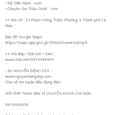
• Mỹ Viện Nano . com
• Chuyên Gia Thảo Dược . com
++ Địa chỉ : 72 Phạm Hồng Thám Phường 4 Thành phố Cà
Mau
Bản đồ Google Maps :
https://maps.app.goo.gl/2fiWuD3uwaroqXGp9
++ Hỏi đáp / Đặt lịch / Zalo :
www.Zalo.me/0919449459
- Bs NGUYỄN ĐẶNG DUY -
www.nguyendangduy.com
Chia sẻ rèn luyện điều đúng đắn !
HỎI ĐÁP NGAY BÁC SĨ CHUYÊN KHOA CỦA BẠN
0919449459