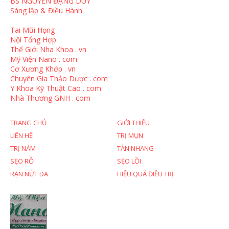
BS NGUYỄN ĐẶNG DUY
Sáng lập & Điều Hành
Tai Mũi Họng
Nội Tổng Hợp
Thế Giới Nha Khoa . vn
Mỹ Viện Nano . com
Cơ Xương Khớp . vn
Chuyên Gia Thảo Dược . com
Y Khoa Kỹ Thuật Cao . com
Nhà Thương GNH . com
TRANG CHỦ
GIỚI THIỆU
LIÊN HỆ
TRỊ MỤN
TRỊ NÁM
TÀN NHANG
SẸO RỖ
SẸO LỒI
RẠN NỨT DA
HIỆU QUẢ ĐIỀU TRỊ