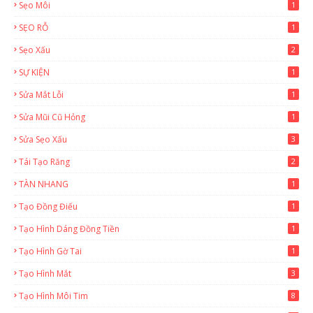
Sẹo Môi
1
SẸO RỖ
1
Sẹo Xấu
2
SỰ KIỆN
1
Sửa Mắt Lỗi
1
Sửa Mũi Cũ Hỏng
1
Sửa Sẹo Xấu
3
Tái Tạo Răng
2
TÀN NHANG
1
Tạo Đồng Điếu
1
Tạo Hình Dáng Đồng Tiền
1
Tạo Hình Gờ Tai
1
Tạo Hình Mắt
3
Tạo Hình Môi Tim
8