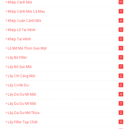
Khép Cánh Mũi
11
Khép Cánh Mũi Cà Mau
1
Khép Cuộn Cánh Mũi
6
Khép Lỗ Tai Vểnh
5
Khép Tai Vểnh
3
Lấ Mỡ Má Thon Gọn Mặt
1
Lấy Bỏ Filler
1
Lấy Bỏ Sụn Mũi
1
Lấy Chỉ Căng Mũi
2
Lấy Cơ Mi Dư
2
Lấy Da Dư Mi Mắt
4
Lấy Da Dư Mí Mắt
1
Lấy Da Dư Mỡ Thừa
2
Lấy Filler Tạp Chất
3