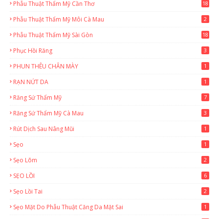
Phẫu Thuật Thẩm Mỹ Cần Thơ
18
3
Phẫu Thuật Thẩm Mỹ Môi Cà Mau
2
Phẫu Thuật Thẩm Mỹ Sài Gòn
18
2
Phục Hồi Răng
3
PHUN THÊU CHÂN MÀY
1
RẠN NỨT DA
1
Răng Sứ Thẩm Mỹ
7
Răng Sứ Thẩm Mỹ Cà Mau
3
Rút Dịch Sau Nâng Mũi
1
Sẹo
1
Sẹo Lõm
2
SẸO LỒI
6
Sẹo Lồi Tai
2
Sẹo Mặt Do Phẫu Thuật Căng Da Mặt Sai
1