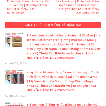
Phẫu thuật thẩm mỹ Cà mau Cần
Cao IMedic.vn | Phẫu thuật thẩm
Thơ Sài Gòn | Bs chuyên khoa
mỹ Cà mau Cần Thơ Sài Gòn |
NGUYỄN ĐẶNG DUY
Bs chuyên khoa NGUYỄN ĐẶNG
0919449459
DUY 0919449459
BẠN CÓ THỂ THÍCH NHỮNG BÀI ĐĂNG NÀY
Trị sẹo cầm lâu năm khó tại thẩm mỹ Cà Mau | trị
sẹo xấu lòi lõm rổ trên gương mặt tại Cà Mau |
thẩm mỹ xóa sẹo xấu khó lâu năm thẩm mỹ Cà
Mau | Mỹ Viện Nano Cà mau Phòng Khám Chuyên
Khoa Kỹ Thuật Cao IMedic.vn Bs chuyên khoa
NGUYỄN ĐẶNG DUY 0919449459
August 17, 2022
Khép lỗ tai bị vểnh rộng Cà mau thẩm mỹ | Chỉnh
hỉnh lỗ tai vểnh lỗ tai cụp lỗ tai đỉnh nhọn Cà Mau
| Mỹ Viện Nano Cà Mau | Phòng Khám Chuyên
Khoa Kỹ Thuật Cao IMedic.vn | Bs chuyên khoa
NGUYỄN ĐẶNG DUY 0919449459
August 09, 2022
Trị sẹo mụn lồi lõm rỗ lâu năm Cà mau thẩm mỹ |