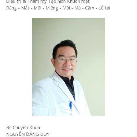
Điều trị & Thẩm mỹ Tạo hình Khuôn mặt
Răng - Mắt - Mũi - Miệng - Môi - Má - Cằm - Lỗ tai
Bs Chuyên Khoa
NGUYỄN ĐẶNG DUY