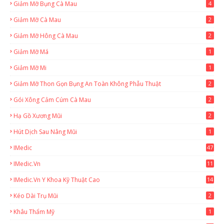
Giảm Mỡ Bụng Cà Mau
4
Giảm Mỡ Cà Mau
2
Giảm Mỡ Hông Cà Mau
2
Giảm Mỡ Má
1
Giảm Mỡ Mi
1
Giảm Mỡ Thon Gọn Bụng An Toàn Không Phẫu Thuật
2
Gói Xông Cảm Cúm Cà Mau
2
Hạ Gồ Xương Mũi
2
Hút Dịch Sau Nâng Mũi
1
IMedic
47
IMedic.vn
11
1
IMedic.vn Y Khoa Kỹ Thuật Cao
14
Kéo Dài Trụ Mũi
2
Khâu Thẩm Mỹ
1