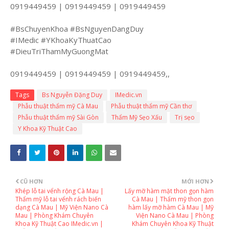
0919449459 | 0919449459 | 0919449459
#BsChuyenKhoa #BsNguyenDangDuy
#IMedic #YKhoaKyThuatCao
#DieuTriThamMyGuongMat
0919449459 | 0919449459 | 0919449459,,
Tags
Bs Nguyễn Đặng Duy
IMedic.vn
Phẫu thuật thẩm mỹ Cà Mau
Phẫu thuật thẩm mỹ Cần thơ
Phẫu thuật thẩm mỹ Sài Gòn
Thẩm Mỹ Sẹo Xấu
Trị sẹo
Y Khoa Kỹ Thuật Cao
CŨ HƠN
MỚI HƠN
Khép lỗ tai vểnh rộng Cà Mau |
Lấy mỡ hàm mặt thon gọn hàm
Thẩm mỹ lỗ tai vểnh rách biến
Cà Mau | Thẩm mỹ thon gọn
dạng Cà Mau | Mỹ Viện Nano Cà
hàm lấy mỡ hàm Cà Mau | Mỹ
Mau | Phòng Khám Chuyên
Viện Nano Cà Mau | Phòng
Khoa Kỹ Thuật Cao IMedic.vn |
Khám Chuyên Khoa Kỹ Thuật