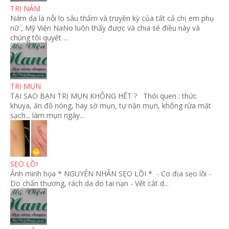
TRỊ NÁM
Nám da là nỗi lo sâu thẩm và truyền kỳ của tất cả chị em phụ
nữ , Mỹ Viện NaNo luôn thấy được và chia sẻ điều này và
chúng tôi quyết ...
TRỊ MỤN
TẠI SAO BẠN TRỊ MỤN KHÔNG HẾT ? Thói quen : thức
khuya, ăn đồ nóng, hay sờ mụn, tự nặn mụn, không rửa mặt
sạch... làm mụn ngày...
SẸO LỒI
Ảnh minh họa * NGUYÊN NHÂN SẸO LỒI * - Cơ địa sẹo lồi -
Do chấn thương, rách da do tai nạn - Vết cắt d...