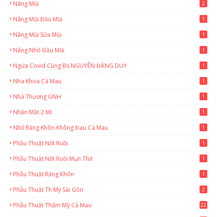
Nâng Mũi
2
Nâng Mũi Đầu Mũi
1
Nâng Mũi Sửa Mũi
1
Nâng Nhô Đầu Mũi
1
Ngừa Covid Cùng Bs NGUYỄN ĐẶNG DUY
1
Nha Khoa Cà Mau
1
Nhà Thương GNH
1
Nhấn Mắt 2 Mí
1
Nhổ Răng Khôn Không Đau Cà Mau
1
Phẫu Thuật Nốt Ruồi
1
Phẫu Thuật Nốt Ruồi Mụn Thịt
1
Phẫu Thuật Răng Khôn
1
Phẫu Thuật Th Mỹ Sài Gòn
2
Phẫu Thuật Thẩm Mỹ Cà Mau
22
9