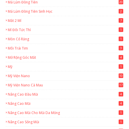
Má Lúm Đồng Tiền
20
Má Lúm Đồng Tiền Sinh Học
2
Mắt 2 Mí
7
Mí Đôi Tức Thì
1
Mòn Cổ Răng
1
Môi Trái Tim
3
Mở Rộng Góc Mắt
4
Mỹ
1
Mỹ Viện Nano
10
Mỹ Viện Nano Cà Mau
17
8
Nâng Cao Đầu Mũi
4
Nâng Cao Mũi
4
Nâng Cao Mũi Cho Mũi Da Mỏng
1
Nâng Cao Sống Mũi
1