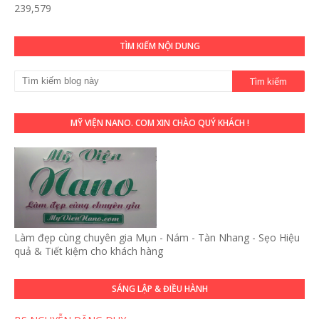
239,579
TÌM KIẾM NỘI DUNG
MỸ VIỆN NANO. COM XIN CHÀO QUÝ KHÁCH !
Làm đẹp cùng chuyên gia Mụn - Nám - Tàn Nhang - Sẹo Hiệu
quả & Tiết kiệm cho khách hàng
SÁNG LẬP & ĐIỀU HÀNH