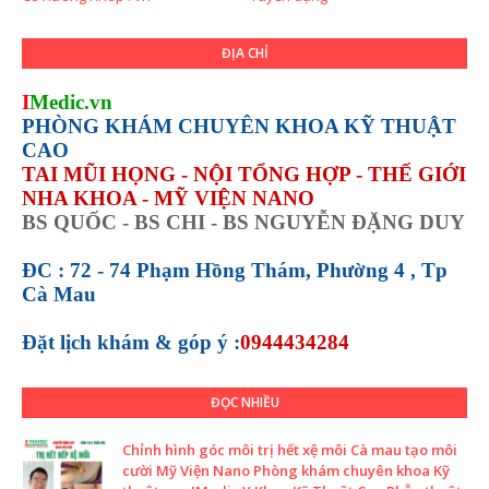
ĐỊA CHỈ
I
Medic.vn
PHÒNG KHÁM CHUYÊN KHOA KỸ THUẬT
CAO
TAI MŨI HỌNG - NỘI TỔNG HỢP - THẾ GIỚI
NHA KHOA - MỸ VIỆN NANO
BS QUỐC - BS CHI - BS NGUYỄN ĐẶNG DUY
ĐC : 72 - 74 Phạm Hồng Thám, Phường 4 , Tp
Cà Mau
Đặt lịch khám &
góp ý :
0944434284
ĐỌC NHIỀU
Chỉnh hình góc môi trị hết xệ môi Cà mau tạo môi
cười Mỹ Viện Nano Phòng khám chuyên khoa Kỹ