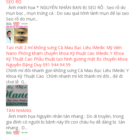
SẸO RỖ
Ảnh minh họa * NGUYÊN NHÂN BẠN BỊ SẸO RỖ : Sẹo rỗ do
mụn bọc , mụn trứng cá : Do sau quá trình lành mụn để lại sẹo
Sẹo rỗ do mụn...
Tạo mắt 2 mí không sưng Cà Mau Bạc Liêu IMedic Mỹ Viện
Nano Phòng khám chuyên khoa Kỹ thuật cao IMedic Y Khoa
Kỹ Thuật Cao Phẫu thuật tạo hình gương mặt Bs chuyên khoa
Nguyễn Đặng Duy 091 944 94 59
Chỉnh mí đôi nhanh gọn không sưng Cà Mau Bạc Liêu IMedic Y
Khoa Kỹ Thuật Cao Chỉnh nhanh mí lót thành mí đôi , đẻ đi
chơi lễ G...
TÀN NHANG
Ảnh minh họa Nguyên nhân tàn nhang : Do di truyền, trong
gia đình có người bị bệnh này thì con cháu họ dễ dàng bị tàn
nhang . D...