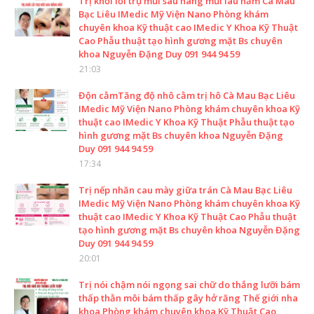
Trị khối lồi trụ mũi sau nâng mũi lâu năm Cà Mau
Bạc Liêu IMedic Mỹ Viện Nano Phòng khám
chuyên khoa Kỹ thuật cao IMedic Y Khoa Kỹ Thuật
Cao Phẫu thuật tạo hình gương mặt Bs chuyên
khoa Nguyễn Đặng Duy 091 944 94 59
21:03
Độn cằmTăng độ nhô cằm trị hô Cà Mau Bạc Liêu
IMedic Mỹ Viện Nano Phòng khám chuyên khoa Kỹ
thuật cao IMedic Y Khoa Kỹ Thuật Phẫu thuật tạo
hình gương mặt Bs chuyên khoa Nguyễn Đặng
Duy 091 944 94 59
17:34
Trị nếp nhăn cau mày giữa trán Cà Mau Bạc Liêu
IMedic Mỹ Viện Nano Phòng khám chuyên khoa Kỹ
thuật cao IMedic Y Khoa Kỹ Thuật Cao Phẫu thuật
tạo hình gương mặt Bs chuyên khoa Nguyễn Đặng
Duy 091 944 94 59
20:01
Trị nói chậm nói ngọng sai chữ do thắng lưỡi bám
thấp thằn môi bám thấp gây hở răng Thế giới nha
khoa Phòng khám chuyên khoa Kỹ Thuật Cao