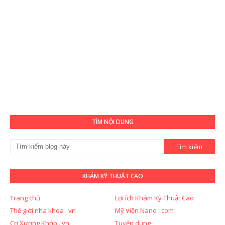
TÌM NỘI DUNG
KHÁM KỸ THUẬT CAO
Trang chủ
Lợi ích Khám Kỹ Thuật Cao
Thế giới nha khoa . vn
Mỹ Viện Nano . com
Cơ Xương Khớp . vn
Tuyển dụng