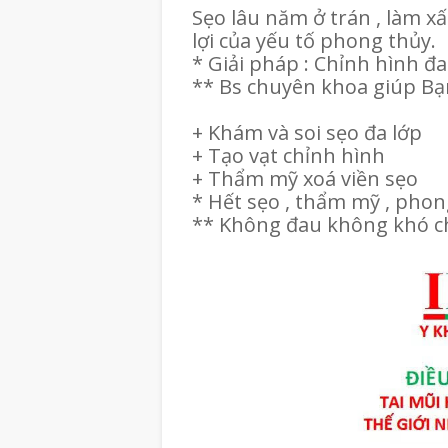
Sẹo lâu năm ở trán , làm x
lợi của yếu tố phong thủy.
* Giải pháp : Chỉnh hình đa
** Bs chuyên khoa giúp B
+ Khám và soi sẹo đa lớp
+ Tạo vạt chỉnh hình
+ Thẩm mỹ xoá viền sẹo
* Hết sẹo , thẩm mỹ , phon
** Không đau không khó ch