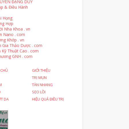
UYỄN ĐẶNG DUY
ập & Điều Hành
i Họng
ổng Hợp
ới Nha Khoa . vn
n Nano . com
ng Khớp . vn
n Gia Thảo Dược . com
 Kỹ Thuật Cao . com
hương GNH . com
 CHỦ
GIỚI THIỆU
TRỊ MỤN
M
TÀN NHANG
Ỗ
SẸO LỒI
ỨT DA
HIỆU QUẢ ĐIỀU TRỊ