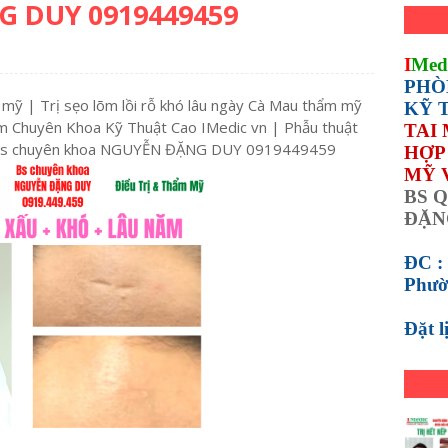
 DUY 0919449459
I
Med
PHÒ
mỹ | Trị sẹo lõm lồi rỗ khó lâu ngày Cà Mau thẩm mỹ
KỸ 
 Chuyên Khoa Kỹ Thuật Cao IMedic vn | Phẫu thuật
TAI
 Bs chuyên khoa NGUYỄN ĐẶNG DUY 0919449459
HỢP 
MỸ 
BS Q
ĐẶN
ĐC :
Phườ
Đặt 