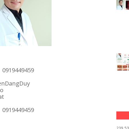
| 0919449459
enDangDuy
ao
at
| 0919449459
239,5