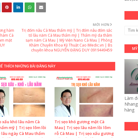
MỚI HƠN
xương hàm
Trị đốm nâu Cà Mau thẩm mỹ | Trị đốm nâu đốm sắc
g hàm Cà
tố lâu năm Cà Mau thẩm mỹ | Thẩm mỹ da thâm
hàm mặt
sạm nám Cà Mau | Mỹ Viện Nano Cà Mau | Phòng
DUY
Khám Chuyên Khoa Kỹ Thuật Cao IMedic.vn | Bs
MỸ
chuyên khoa NGUYỄN ĐẶNG DUY 0919449459
HỂ THÍCH NHỮNG BÀI ĐĂNG NÀY
Làm đẹ
Nhang 
hàng
o xấu khó lâu năm Cà
Trị sẹo khó gương mặt Cà
ẩm mỹ | Trị sẹo lõm lồi
Mau| Trị sẹo lâu năm lồi lõm
ó lâu ngày Cà Mau thẩm
rỗ Cà Mau | Trị sẹo xấu gương