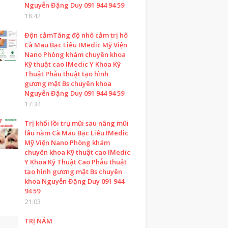
Nguyễn Đặng Duy 091 944 94 59
18:42
Độn cằmTăng độ nhô cằm trị hô
Cà Mau Bạc Liêu IMedic Mỹ Viện
Nano Phòng khám chuyên khoa
Kỹ thuật cao IMedic Y Khoa Kỹ
Thuật Phẫu thuật tạo hình
gương mặt Bs chuyên khoa
Nguyễn Đặng Duy 091 944 94 59
17:34
Trị khối lồi trụ mũi sau nâng mũi
lâu năm Cà Mau Bạc Liêu IMedic
Mỹ Viện Nano Phòng khám
chuyên khoa Kỹ thuật cao IMedic
Y Khoa Kỹ Thuật Cao Phẫu thuật
tạo hình gương mặt Bs chuyên
khoa Nguyễn Đặng Duy 091 944
94 59
21:03
TRỊ NÁM