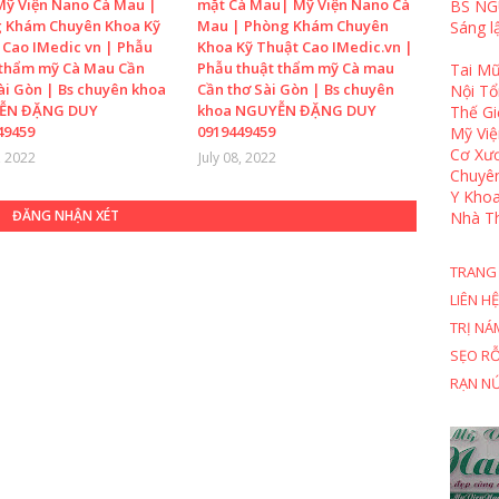
Mỹ Viện Nano Cà Mau |
mặt Cà Mau| Mỹ Viện Nano Cà
BS NG
 Khám Chuyên Khoa Kỹ
Mau | Phòng Khám Chuyên
Sáng l
 Cao IMedic vn | Phẫu
Khoa Kỹ Thuật Cao IMedic.vn |
 thẩm mỹ Cà Mau Cần
Phẫu thuật thẩm mỹ Cà mau
Tai Mũ
ài Gòn | Bs chuyên khoa
Cần thơ Sài Gòn | Bs chuyên
Nội T
ỄN ĐẶNG DUY
khoa NGUYỄN ĐẶNG DUY
Thế Gi
49459
0919449459
Mỹ Việ
Cơ Xươ
, 2022
July 08, 2022
Chuyê
Y Khoa
ĐĂNG NHẬN XÉT
Nhà T
TRANG
LIÊN HỆ
TRỊ NÁ
SẸO R
RẠN N