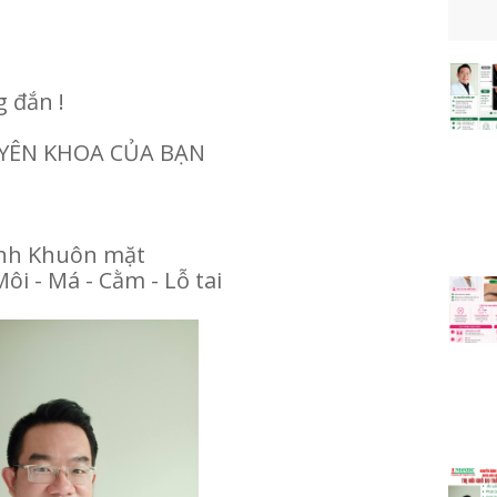
g đắn !
UYÊN KHOA CỦA BẠN
ình Khuôn mặt
Môi - Má - Cằm - Lỗ tai