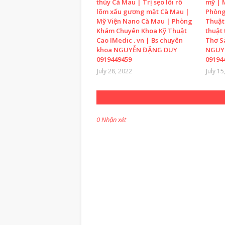
thủy Cà Mau | Trị sẹo lồi rỗ
mỹ | 
lõm xấu gương mặt Cà Mau |
Phòng
Mỹ Viện Nano Cà Mau | Phòng
Thuật
Khám Chuyên Khoa Kỹ Thuật
thuật
Cao IMedic . vn | Bs chuyên
Thơ S
khoa NGUYỄN ĐẶNG DUY
NGUY
0919449459
09194
July 28, 2022
July 15
0 Nhận xét