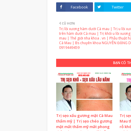
Facebook
Twitter
CŨ HƠN
Trị lồi xương hàm dưới Cà mau | Trị u lồi 
trên hàm dưới Cà mau | Trị khối u lồi xươn
mau | Thế giới nha khoa . vn | Phẫu thuật 
Cà Mau | Bs chuyên khoa NGUYỄN ĐẶNG 
0919449459
BẠN CÓ T
Trị sẹo xấu gương mặt Cà Mau
Trị sẹ
thẩm mỹ | Trị sẹo chéo gương
Mau th
mặt mất thẩm mỹ mất phong
rỗ kh