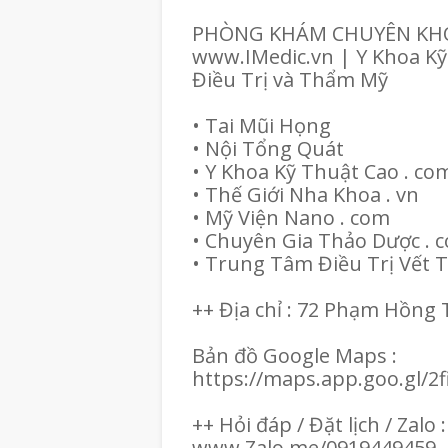
PHÒNG KHÁM CHUYÊN KHO
www.IMedic.vn | Y Khoa Kỹ
Điều Trị và Thẩm Mỹ
• Tai Mũi Họng
• Nội Tổng Quát
• Y Khoa Kỹ Thuật Cao . co
• Thế Giới Nha Khoa . vn
• Mỹ Viện Nano . com
• Chuyên Gia Thảo Dược .
• Trung Tâm Điều Trị Vết
++ Địa chỉ : 72 Phạm Hồn
Bản đồ Google Maps :
https://maps.app.goo.gl
++ Hỏi đáp / Đặt lịch / Zalo 
www.Zalo.me/0919449459