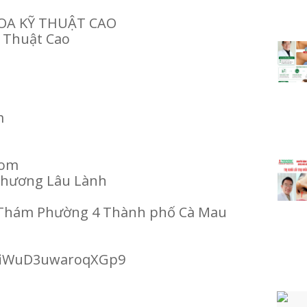
A KỸ THUẬT CAO
 Thuật Cao
m
 com
 Thương Lâu Lành
g Thám Phường 4 Thành phố Cà Mau
/2fiWuD3uwaroqXGp9
: