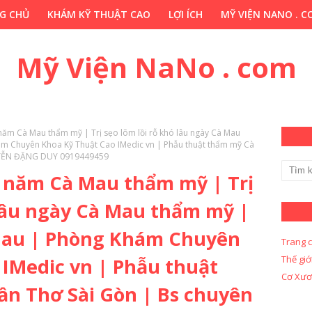
G CHỦ
KHÁM KỸ THUẬT CAO
LỢI ÍCH
MỸ VIỆN NANO . 
HỚP . VN
CHUYÊN GIA THẢO DƯỢC . COM
Y KHOA KỸ THUẬ
Mỹ Viện NaNo . com
 năm Cà Mau thẩm mỹ | Trị sẹo lõm lồi rỗ khó lâu ngày Cà Mau
m Chuyên Khoa Kỹ Thuật Cao IMedic vn | Phẫu thuật thẩm mỹ Cà
UYỄN ĐẶNG DUY 0919449459
u năm Cà Mau thẩm mỹ | Trị
 lâu ngày Cà Mau thẩm mỹ |
Mau | Phòng Khám Chuyên
Trang 
Thế giớ
 IMedic vn | Phẫu thuật
Cơ Xươ
n Thơ Sài Gòn | Bs chuyên