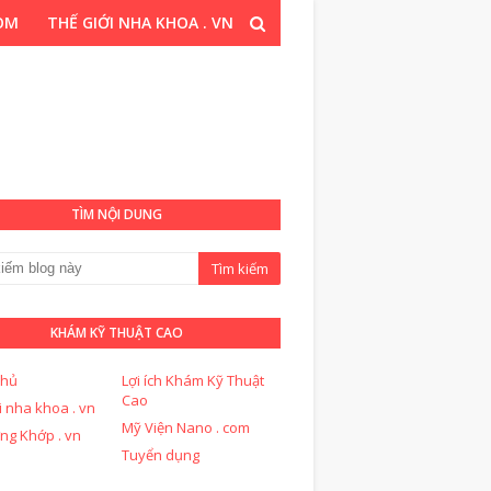
COM
THẾ GIỚI NHA KHOA . VN
T CAO . COM
TÌM NỘI DUNG
KHÁM KỸ THUẬT CAO
chủ
Lợi ích Khám Kỹ Thuật
Cao
i nha khoa . vn
Mỹ Viện Nano . com
ng Khớp . vn
Tuyển dụng