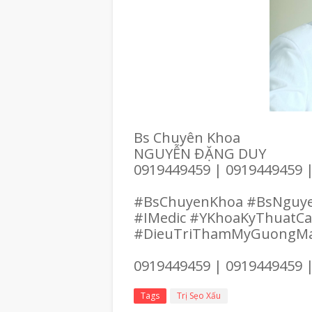
Bs Chuyên Khoa
NGUYỄN ĐẶNG DUY
0919449459 | 0919449459 
#BsChuyenKhoa #BsNguy
#IMedic #YKhoaKyThuatC
#DieuTriThamMyGuongM
0919449459 | 0919449459 
Tags
Trị Sẹo Xấu