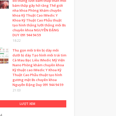
do thắng lưỡi bám thấp thằn môi
bám thấp gây hở răng Thế giới
nha khoa Phòng khám chuyên
khoa Kỹ Thuật Cao IMedic Y
Khoa Kỹ Thuật Cao Phẫu thuật
tạo hình thắng lưỡi thắng môi Bs
chuyên khoa NGUYỄN ĐẶNG
DUY 091 944 94 59
18:22
Thu gọn môi trên bị dày môi
dưới bị dày Tạo hình môi trái tim
Cà Mau Bạc Liêu IMedic Mỹ Viện
Nano Phòng khám chuyên khoa
Kỹ thuật cao IMedic Y Khoa Kỹ
Thuật Cao Phẫu thuật tạo hình
gương mặt Bs chuyên khoa
Nguyễn Đặng Duy 091 944 94 59
21:03
LƯỢT XEM
34