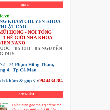
ĐỊA CHỈ
ic.vn
NG KHÁM CHUYÊN KHOA
THUẬT CAO
 MŨI HỌNG - NỘI TỔNG
- THẾ GIỚI NHA KHOA -
VIỆN NANO
UỐC - BS CHI - BS NGUYỄN
G DUY
 72 - 74 Phạm Hồng Thám,
ng 4 , Tp Cà Mau
lịch khám &
góp ý :
0944434284
ĐỌC NHIỀU
Chỉnh hình góc môi trị hết xệ môi
Cà mau tạo môi cười Mỹ Viện