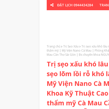
ĐẶT LỊCH 0944434284
TRAN
CƠ XƯƠNG K
Trang chủ
Trị Sẹo Xấu
Trị sẹo xấu khó lâu
thẩm mỹ | Mỹ Viện Nano Cà Mau | Phòng Khá
Mau Cần Thơ Sài Gòn | Bs chuyên khoa NG
Trị sẹo xấu khó lâ
sẹo lõm lồi rỗ khó
Mỹ Viện Nano Cà 
Khoa Kỹ Thuật Cao
thẩm mỹ Cà Mau Cầ