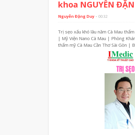
khoa NGUYỄN ĐẶNG
Nguyễn Đặng Duy
00:32
Trị sẹo xấu khó lâu năm Cà Mau thẩm 
| Mỹ Viện Nano Cà Mau | Phòng Khám
thẩm mỹ Cà Mau Cần Thơ Sài Gòn |