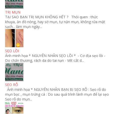
TRỊ MỤN
TẠI SAO BẠN TRỊ MỤN KHÔNG HẾT ? Thói quen : thức
khuya, ăn đồ nóng, hay sờ mụn, tự nặn mụn, không rửa mặt
sạch... làm mụn ngày...
SẸO LỒI
Ảnh minh họa * NGUYÊN NHÂN SẸO LỒI * - Cơ địa sẹo lồi -
Do chấn thương, rách da do tai nạn - Vết cắt d...
SẸO RỖ
Ảnh minh họa * NGUYÊN NHÂN BẠN BỊ SẸO RỖ : Sẹo rỗ do
mụn bọc , mụn trứng cá : Do sau quá trình lành mụn để lại sẹo
Sẹo rỗ do mụn...