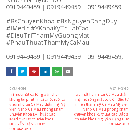
0919449459 | 0919449459 | 0919449459
#BsChuyenKhoa #BsNguyenDangDuy
#IMedic #YKhoaKyThuatCao
#DieuTriThamMyGuongMat
#PhauThuatThamMyCaMau
0919449459 | 0919449459 | 0919449459,
CŨ HƠN
MỚI HƠN
Trị mụt mắt cá lòng bàn chân
Tạo mắt hai mí tại Cà Mau thẩm
không tái phát Trị các nốt ruồi to
mỹ mở rộng mắt to tròn đều tự
u sùi nhú tại Cà Mau thẩm mỹ Mỹ
nhiên thẩm mỹ Cà Mau Mỹ viện
Viện Nano Cà Mau Phòng Khám
Nano Cà Mau phòng khám
Chuyên Khoa Kỹ Thuật Cao
chuyên khoa kỹ thuật cao Bác sĩ
IMedic.vn Bs chuyên khoa
chuyên khoa Nguyễn Đặng Duy
NGUYỄN ĐẶNG DUY
0919449459
0919449459