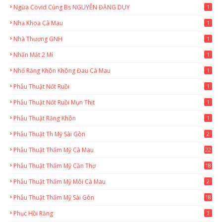
Ngừa Covid Cùng Bs NGUYỄN ĐẶNG DUY
1
Nha Khoa Cà Mau
1
Nhà Thương GNH
1
Nhấn Mắt 2 Mí
1
Nhổ Răng Khôn Không Đau Cà Mau
1
Phẫu Thuật Nốt Ruồi
1
Phẫu Thuật Nốt Ruồi Mụn Thịt
1
Phẫu Thuật Răng Khôn
1
Phẫu Thuật Th Mỹ Sài Gòn
2
Phẫu Thuật Thẩm Mỹ Cà Mau
22
9
Phẫu Thuật Thẩm Mỹ Cần Thơ
18
3
Phẫu Thuật Thẩm Mỹ Môi Cà Mau
2
Phẫu Thuật Thẩm Mỹ Sài Gòn
18
2
Phục Hồi Răng
3