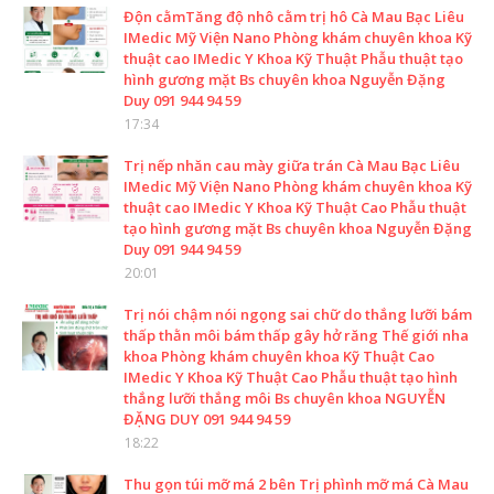
Độn cằmTăng độ nhô cằm trị hô Cà Mau Bạc Liêu
IMedic Mỹ Viện Nano Phòng khám chuyên khoa Kỹ
thuật cao IMedic Y Khoa Kỹ Thuật Phẫu thuật tạo
hình gương mặt Bs chuyên khoa Nguyễn Đặng
Duy 091 944 94 59
17:34
Trị nếp nhăn cau mày giữa trán Cà Mau Bạc Liêu
IMedic Mỹ Viện Nano Phòng khám chuyên khoa Kỹ
thuật cao IMedic Y Khoa Kỹ Thuật Cao Phẫu thuật
tạo hình gương mặt Bs chuyên khoa Nguyễn Đặng
Duy 091 944 94 59
20:01
Trị nói chậm nói ngọng sai chữ do thắng lưỡi bám
thấp thằn môi bám thấp gây hở răng Thế giới nha
khoa Phòng khám chuyên khoa Kỹ Thuật Cao
IMedic Y Khoa Kỹ Thuật Cao Phẫu thuật tạo hình
thắng lưỡi thắng môi Bs chuyên khoa NGUYỄN
ĐẶNG DUY 091 944 94 59
18:22
Thu gọn túi mỡ má 2 bên Trị phình mỡ má Cà Mau