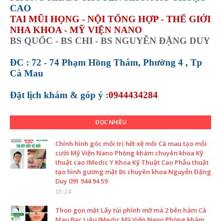
CAO
TAI MŨI HỌNG - NỘI TỔNG HỢP - THẾ GIỚI
NHA KHOA - MỸ VIỆN NANO
BS QUỐC - BS CHI - BS NGUYỄN ĐẶNG DUY
ĐC : 72 - 74 Phạm Hồng Thám, Phường 4 , Tp
Cà Mau
Đặt lịch khám &
góp ý :
0944434284
ĐỌC NHIỀU
Chỉnh hình góc môi trị hết xệ môi Cà mau tạo môi
cười Mỹ Viện Nano Phòng khám chuyên khoa Kỹ
thuật cao IMedic Y Khoa Kỹ Thuật Cao Phẫu thuật
tạo hình gương mặt Bs chuyên khoa Nguyễn Đặng
Duy 091 944 94 59
01:24
Thon gọn mặt Lấy túi phình mỡ má 2 bên hàm Cà
Mau Bạc Liêu IMedic Mỹ Viện Nano Phòng khám