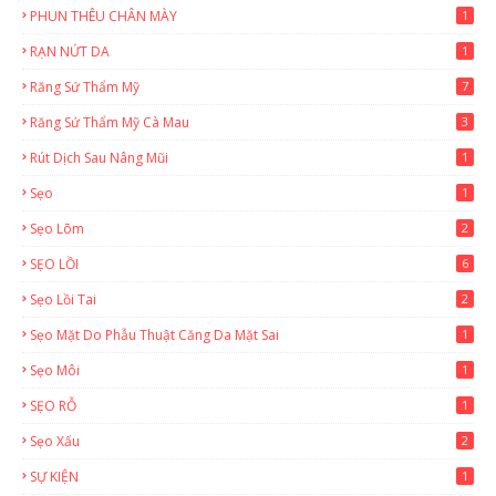
PHUN THÊU CHÂN MÀY
1
RẠN NỨT DA
1
Răng Sứ Thẩm Mỹ
7
Răng Sứ Thẩm Mỹ Cà Mau
3
Rút Dịch Sau Nâng Mũi
1
Sẹo
1
Sẹo Lõm
2
SẸO LỒI
6
Sẹo Lồi Tai
2
Sẹo Mặt Do Phẫu Thuật Căng Da Mặt Sai
1
Sẹo Môi
1
SẸO RỖ
1
Sẹo Xấu
2
SỰ KIỆN
1