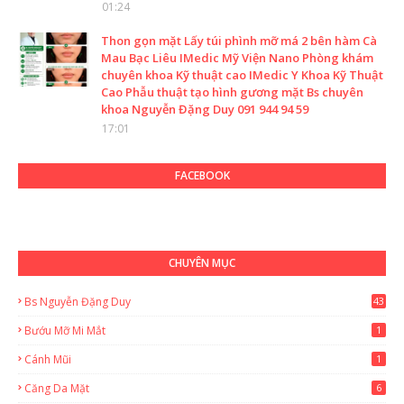
01:24
Thon gọn mặt Lấy túi phình mỡ má 2 bên hàm Cà
Mau Bạc Liêu IMedic Mỹ Viện Nano Phòng khám
chuyên khoa Kỹ thuật cao IMedic Y Khoa Kỹ Thuật
Cao Phẫu thuật tạo hình gương mặt Bs chuyên
khoa Nguyễn Đặng Duy 091 944 94 59
17:01
FACEBOOK
CHUYÊN MỤC
Bs Nguyễn Đặng Duy
43
2
Bướu Mỡ Mi Mắt
1
Cánh Mũi
1
Căng Da Mặt
6