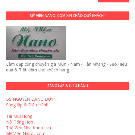
MỸ VIỆN NANO. COM XIN CHÀO QUÝ KHÁCH !
Làm đẹp cùng chuyên gia Mụn - Nám - Tàn Nhang - Sẹo Hiệu
quả & Tiết kiệm cho khách hàng
SÁNG LẬP & ĐIỀU HÀNH
BS NGUYỄN ĐẶNG DUY
Sáng lập & Điều Hành
Tai Mũi Họng
Nội Tổng Hợp
Thế Giới Nha Khoa . vn
Mỹ Viện Nano . com