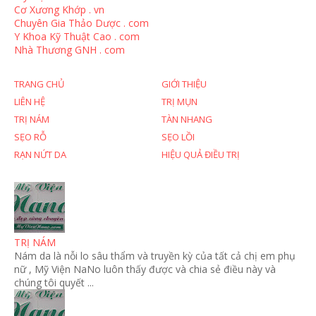
Cơ Xương Khớp . vn
Chuyên Gia Thảo Dược . com
Y Khoa Kỹ Thuật Cao . com
Nhà Thương GNH . com
TRANG CHỦ
GIỚI THIỆU
LIÊN HỆ
TRỊ MỤN
TRỊ NÁM
TÀN NHANG
SẸO RỖ
SẸO LỒI
RẠN NỨT DA
HIỆU QUẢ ĐIỀU TRỊ
TRỊ NÁM
Nám da là nỗi lo sâu thẩm và truyền kỳ của tất cả chị em phụ
nữ , Mỹ Viện NaNo luôn thấy được và chia sẻ điều này và
chúng tôi quyết ...