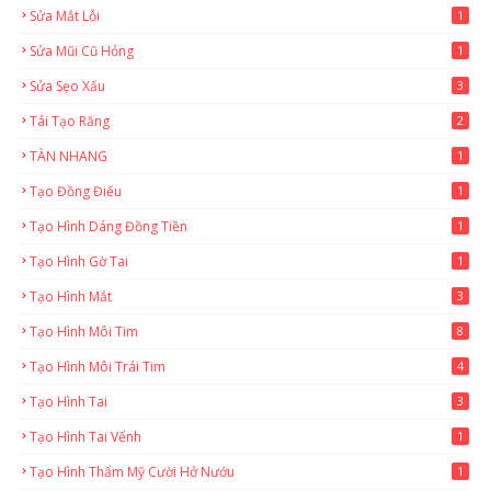
Sửa Mắt Lỗi
1
Sửa Mũi Cũ Hỏng
1
Sửa Sẹo Xấu
3
Tái Tạo Răng
2
TÀN NHANG
1
Tạo Đồng Điếu
1
Tạo Hình Dáng Đồng Tiền
1
Tạo Hình Gờ Tai
1
Tạo Hình Mắt
3
Tạo Hình Môi Tim
8
Tạo Hình Môi Trái Tim
4
Tạo Hình Tai
3
Tạo Hình Tai Vểnh
1
Tạo Hình Thẩm Mỹ Cười Hở Nướu
1