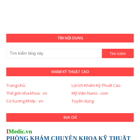
TÌM NỘI DUNG
KHÁM KỸ THUẬT CAO
Trang chủ
Lợi ích Khám Kỹ Thuật Cao
Thế giới nha khoa . vn
Mỹ Viện Nano . com
Cơ Xương Khớp . vn
Tuyển dụng
ĐỊA CHỈ
I
Medic.vn
PHÒNG KHÁM CHUYÊN KHOA KỸ THUẬT