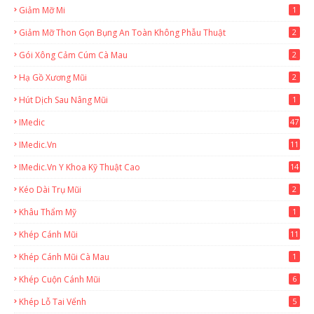
Giảm Mỡ Mi
1
Giảm Mỡ Thon Gọn Bụng An Toàn Không Phẫu Thuật
2
Gói Xông Cảm Cúm Cà Mau
2
Hạ Gồ Xương Mũi
2
Hút Dịch Sau Nâng Mũi
1
IMedic
47
IMedic.vn
11
1
IMedic.vn Y Khoa Kỹ Thuật Cao
14
Kéo Dài Trụ Mũi
2
Khâu Thẩm Mỹ
1
Khép Cánh Mũi
11
Khép Cánh Mũi Cà Mau
1
Khép Cuộn Cánh Mũi
6
Khép Lỗ Tai Vểnh
5