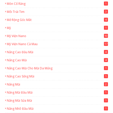
Mòn Cổ Răng
1
Môi Trái Tim
3
Mở Rộng Góc Mắt
4
Mỹ
1
Mỹ Viện Nano
10
Mỹ Viện Nano Cà Mau
17
8
Nâng Cao Đầu Mũi
4
Nâng Cao Mũi
4
Nâng Cao Mũi Cho Mũi Da Mỏng
1
Nâng Cao Sống Mũi
1
Nâng Mũi
2
Nâng Mũi Đầu Mũi
1
Nâng Mũi Sửa Mũi
1
Nâng Nhô Đầu Mũi
1