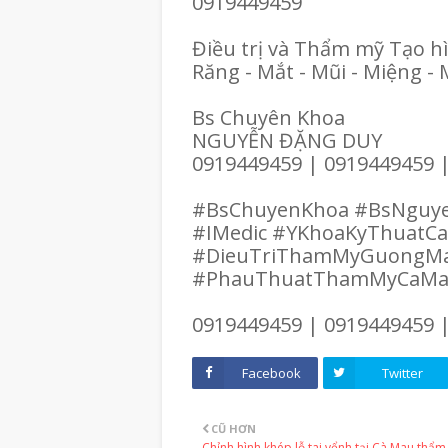
0919449459
Điều trị và Thẩm mỹ Tạo 
Răng - Mắt - Mũi - Miệng - 
Bs Chuyên Khoa
NGUYỄN ĐẶNG DUY
0919449459 | 0919449459 
#BsChuyenKhoa #BsNguy
#IMedic #YKhoaKyThuatC
#DieuTriThamMyGuongM
#PhauThuatThamMyCaM
0919449459 | 0919449459 
Facebook
Twitter
CŨ HƠN
Chỉnh hình khép lỗ tai vểnh tại Cà Mau thẩm