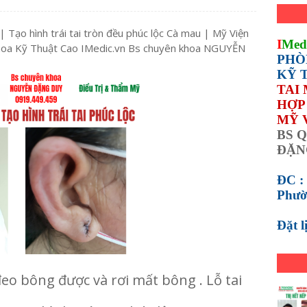
| Tạo hình trái tai tròn đều phúc lộc Cà mau | Mỹ Viện
I
Med
oa Kỹ Thuật Cao IMedic.vn Bs chuyên khoa NGUYỄN
PHÒ
KỸ 
TAI
HỢP 
MỸ 
BS Q
ĐẶN
ĐC :
Phườ
Đặt 
đeo bông được và rơi mất bông . Lỗ tai