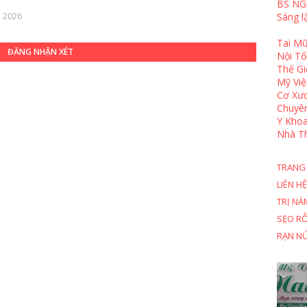
BS NG
, 2026
Sáng l
Tai Mũ
ĐĂNG NHẬN XÉT
Nội T
Thế Gi
Mỹ Việ
Cơ Xươ
Chuyê
Y Khoa
Nhà T
TRANG
LIÊN HỆ
TRỊ NÁ
SẸO R
RẠN N