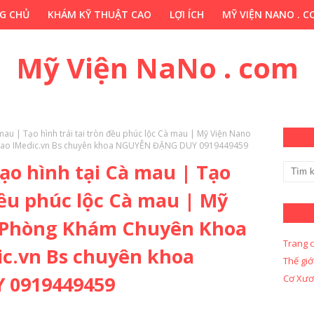
G CHỦ
KHÁM KỸ THUẬT CAO
LỢI ÍCH
MỸ VIỆN NANO . 
HỚP . VN
CHUYÊN GIA THẢO DƯỢC . COM
Y KHOA KỸ THUẬ
Mỹ Viện NaNo . com
 mau | Tạo hình trái tai tròn đều phúc lộc Cà mau | Mỹ Viện Nano
Cao IMedic.vn Bs chuyên khoa NGUYỄN ĐẶNG DUY 0919449459
tạo hình tại Cà mau | Tạo
 đều phúc lộc Cà mau | Mỹ
 Phòng Khám Chuyên Khoa
Trang 
ic.vn Bs chuyên khoa
Thế giớ
 0919449459
Cơ Xươ