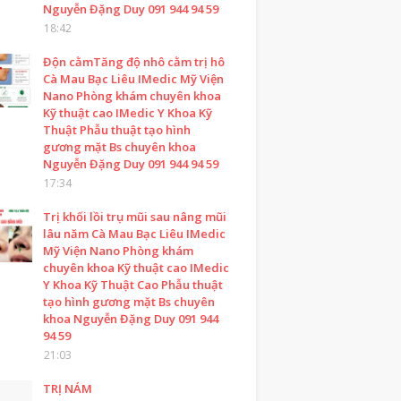
Nguyễn Đặng Duy 091 944 94 59
18:42
Độn cằmTăng độ nhô cằm trị hô
Cà Mau Bạc Liêu IMedic Mỹ Viện
Nano Phòng khám chuyên khoa
Kỹ thuật cao IMedic Y Khoa Kỹ
Thuật Phẫu thuật tạo hình
gương mặt Bs chuyên khoa
Nguyễn Đặng Duy 091 944 94 59
17:34
Trị khối lồi trụ mũi sau nâng mũi
lâu năm Cà Mau Bạc Liêu IMedic
Mỹ Viện Nano Phòng khám
chuyên khoa Kỹ thuật cao IMedic
Y Khoa Kỹ Thuật Cao Phẫu thuật
tạo hình gương mặt Bs chuyên
khoa Nguyễn Đặng Duy 091 944
94 59
21:03
TRỊ NÁM