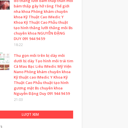
do thắng lưỡi bám thấp thằn môi
bám thấp gây hở răng Thế giới
nha khoa Phòng khám chuyên
khoa Kỹ Thuật Cao IMedic Y
Khoa Kỹ Thuật Cao Phẫu thuật
tạo hình thắng lưỡi thắng môi Bs
chuyên khoa NGUYỄN ĐẶNG
DUY 091 944 94 59
18:22
Thu gọn môi trên bị dày môi
dưới bị dày Tạo hình môi trái tim
Cà Mau Bạc Liêu IMedic Mỹ Viện
Nano Phòng khám chuyên khoa
Kỹ thuật cao IMedic Y Khoa Kỹ
Thuật Cao Phẫu thuật tạo hình
gương mặt Bs chuyên khoa
Nguyễn Đặng Duy 091 944 94 59
21:03
LƯỢT XEM
03