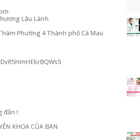
 com
 Thương Lâu Lành
g Thám Phường 4 Thành phố Cà Mau
/6vDvR5HmHEkrBQWs5
:
g đắn !
UYÊN KHOA CỦA BẠN