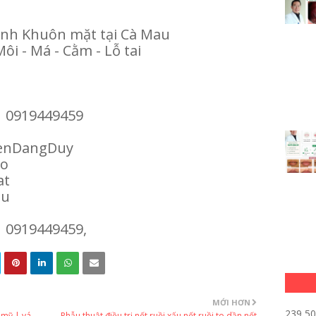
hình Khuôn mặt tại Cà Mau
Môi - Má - Cằm - Lỗ tai
| 0919449459
enDangDuy
ao
at
au
| 0919449459,
MỚI HƠN
239,5
 mỹ | vá
Phẫu thuật điều trị nốt ruồi xấu nốt ruồi to dần nốt