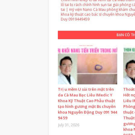
lỗ tai bị rách chỉnh hình sụn tai giải phóng c
tai | mỹ viện Nano Cà Mau phòng khám ch
khoa kỹ thuật cao bác sĩ chuyên khoa Nguy
Duy 0919449459
BẠN CÓ T
Trị u mềm U sùi trên mặt trên
Thoát
da Cà Mau Bạc Liêu IMedic Y
Hết n
Khoa Kỹ Thuật Cao Phẫu thuật
Liêu 
tạo hình gương mặt Bs chuyên
Phòng
khoa Nguyễn Đặng Duy 091 944
thuật
94 59
Thuật
gương
July 31, 2026
khoa 