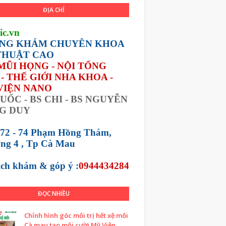
ĐỊA CHỈ
ic.vn
NG KHÁM CHUYÊN KHOA
THUẬT CAO
 MŨI HỌNG - NỘI TỔNG
- THẾ GIỚI NHA KHOA -
VIỆN NANO
UỐC - BS CHI - BS NGUYỄN
G DUY
 72 - 74 Phạm Hồng Thám,
ng 4 , Tp Cà Mau
lịch khám &
góp ý :
0944434284
ĐỌC NHIỀU
Chỉnh hình góc môi trị hết xệ môi
Cà mau tạo môi cười Mỹ Viện