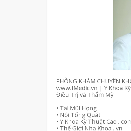
PHÒNG KHÁM CHUYÊN KHO
www.IMedic.vn | Y Khoa Kỹ
Điều Trị và Thẩm Mỹ
• Tai Mũi Họng
• Nội Tổng Quát
• Y Khoa Kỹ Thuật Cao . co
• Thế Giới Nha Khoa . vn