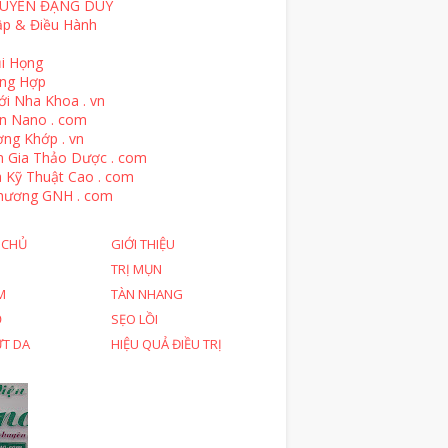
UYỄN ĐẶNG DUY
ập & Điều Hành
i Họng
ổng Hợp
ới Nha Khoa . vn
n Nano . com
ng Khớp . vn
n Gia Thảo Dược . com
 Kỹ Thuật Cao . com
hương GNH . com
 CHỦ
GIỚI THIỆU
TRỊ MỤN
M
TÀN NHANG
Ỗ
SẸO LỒI
ỨT DA
HIỆU QUẢ ĐIỀU TRỊ