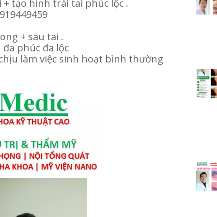
+ tạo hình trái tai phúc lộc .
0919449459
ong + sau tai .
n đa phúc đa lộc
hịu làm việc sinh hoạt bình thường