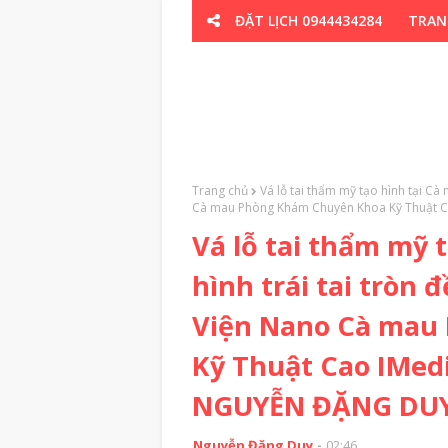
ĐẶT LỊCH 0944434284
TRAN
CƠ XƯƠNG K
Trang chủ
Vá lỗ tai thẩm mỹ tạo hình tại Cà
Cà mau Phòng Khám Chuyên Khoa Kỹ Thuật 
Vá lỗ tai thẩm mỹ 
hình trái tai tròn
Viện Nano Cà mau
Kỹ Thuật Cao IMed
NGUYỄN ĐẶNG DUY
Nguyễn Đặng Duy
02:46