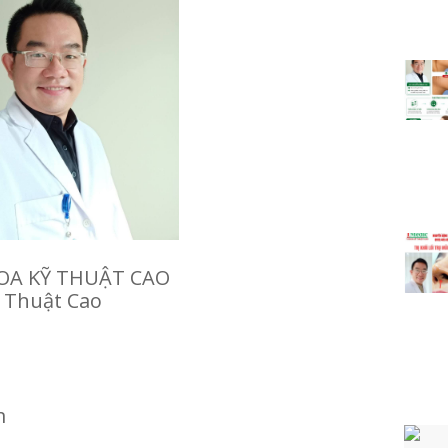
A KỸ THUẬT CAO
 Thuật Cao
m