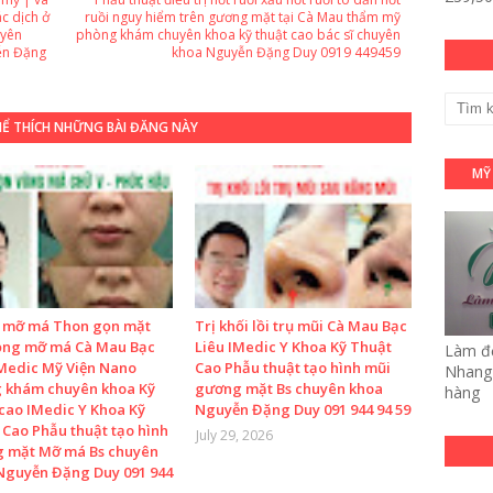
ác dịch ở
ruồi nguy hiểm trên gương mặt tại Cà Mau thẩm mỹ
uyên
phòng khám chuyên khoa kỹ thuật cao bác sĩ chuyên
ễn Đặng
khoa Nguyễn Đặng Duy 0919 449459
HỂ THÍCH NHỮNG BÀI ĐĂNG NÀY
MỸ
 mỡ má Thon gọn mặt
Trị khối lồi trụ mũi Cà Mau Bạc
ọng mỡ má Cà Mau Bạc
Liêu IMedic Y Khoa Kỹ Thuật
Làm đẹ
IMedic Mỹ Viện Nano
Cao Phẫu thuật tạo hình mũi
Nhang 
 khám chuyên khoa Kỹ
gương mặt Bs chuyên khoa
hàng
 cao IMedic Y Khoa Kỹ
Nguyễn Đặng Duy 091 944 94 59
 Cao Phẫu thuật tạo hình
July 29, 2026
 mặt Mỡ má Bs chuyên
Nguyễn Đặng Duy 091 944