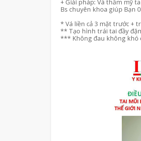
+ Giải pháp: Vá thẩm mỹ tai 
Bs chuyên khoa giúp Bạn 
* Vá liền cả 3 mặt trước + tr
** Tạo hình trái tai đầy đặ
*** Không đau không khó c