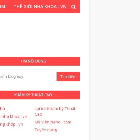
COM
THẾ GIỚI NHA KHOA . VN
T CAO . COM
TÌM NỘI DUNG
KHÁM KỸ THUẬT CAO
chủ
Lợi ích Khám Kỹ Thuật
Cao
i nha khoa . vn
Mỹ Viện Nano . com
ng Khớp . vn
Tuyển dụng