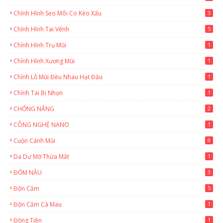
Chỉnh Hình Sẹo Môi Co Kéo Xấu
3
Chỉnh Hình Tai Vểnh
5
Chỉnh Hình Trụ Mũi
1
Chỉnh Hình Xương Mũi
1
Chỉnh Lỗ Mũi Đều Nhau Hạt Đậu
1
Chỉnh Tai Bị Nhọn
1
CHỐNG NẮNG
2
CÔNG NGHỆ NANO
1
Cuộn Cánh Mũi
8
Da Dư Mỡ Thừa Mắt
1
ĐỐM NÂU
3
Độn Cằm
5
Độn Cằm Cà Mau
1
Đồng Tiền
1