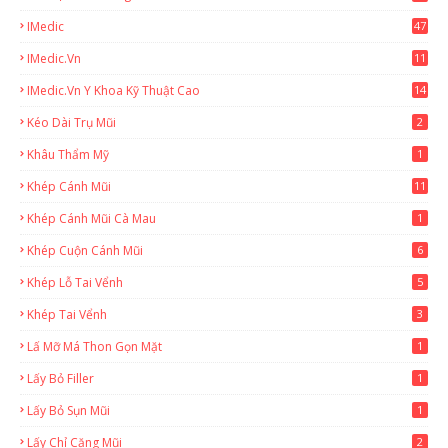
IMedic
47
IMedic.vn
11
1
IMedic.vn Y Khoa Kỹ Thuật Cao
14
Kéo Dài Trụ Mũi
2
Khâu Thẩm Mỹ
1
Khép Cánh Mũi
11
Khép Cánh Mũi Cà Mau
1
Khép Cuộn Cánh Mũi
6
Khép Lỗ Tai Vểnh
5
Khép Tai Vểnh
3
Lấ Mỡ Má Thon Gọn Mặt
1
Lấy Bỏ Filler
1
Lấy Bỏ Sụn Mũi
1
Lấy Chỉ Căng Mũi
2