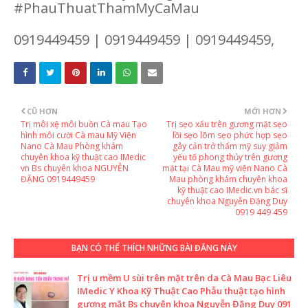
#PhauThuatThamMyCaMau
0919449459 | 0919449459 | 0919449459,
CŨ HƠN
MỚI HƠN
Trị môi xệ môi buồn Cà mau Tạo
Trị sẹo xấu trên gương mặt sẹo
hình môi cười Cà mau Mỹ Viện
lồi sẹo lõm sẹo phức hợp sẹo
Nano Cà Mau Phòng khám
gây cản trở thẩm mỹ suy giảm
chuyên khoa kỹ thuật cao IMedic
yếu tố phong thủy trên gương
vn Bs chuyên khoa NGUYỄN
mặt tại Cà Mau mỹ viện Nano Cà
ĐẶNG 0919449459
Mau phòng khám chuyên khoa
kỹ thuật cao IMedic.vn bác sĩ
chuyên khoa Nguyễn Đặng Duy
0919 449 459
BẠN CÓ THỂ THÍCH NHỮNG BÀI ĐĂNG NÀY
Trị u mềm U sùi trên mặt trên da Cà Mau Bạc Liêu
IMedic Y Khoa Kỹ Thuật Cao Phẫu thuật tạo hình
gương mặt Bs chuyên khoa Nguyễn Đặng Duy 091