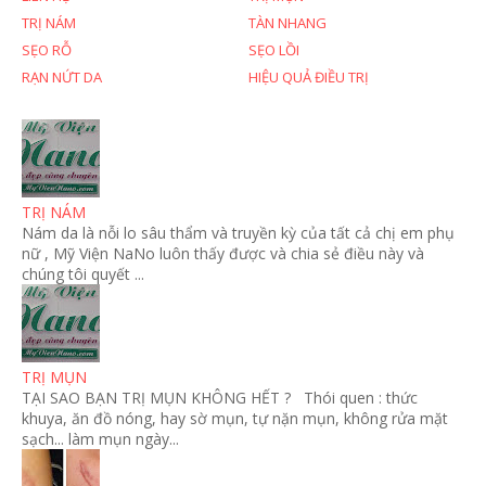
TRỊ NÁM
TÀN NHANG
SẸO RỖ
SẸO LỒI
RẠN NỨT DA
HIỆU QUẢ ĐIỀU TRỊ
TRỊ NÁM
Nám da là nỗi lo sâu thẩm và truyền kỳ của tất cả chị em phụ
nữ , Mỹ Viện NaNo luôn thấy được và chia sẻ điều này và
chúng tôi quyết ...
TRỊ MỤN
TẠI SAO BẠN TRỊ MỤN KHÔNG HẾT ? Thói quen : thức
khuya, ăn đồ nóng, hay sờ mụn, tự nặn mụn, không rửa mặt
sạch... làm mụn ngày...