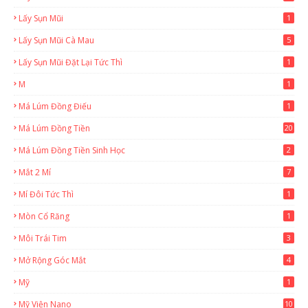
Lấy Sụn Mũi
1
Lấy Sụn Mũi Cà Mau
5
Lấy Sụn Mũi Đặt Lại Tức Thì
1
M
1
Má Lúm Đồng Điếu
1
Má Lúm Đồng Tiền
20
Má Lúm Đồng Tiền Sinh Học
2
Mắt 2 Mí
7
Mí Đôi Tức Thì
1
Mòn Cổ Răng
1
Môi Trái Tim
3
Mở Rộng Góc Mắt
4
Mỹ
1
Mỹ Viện Nano
10