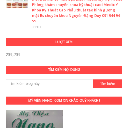
Phòng khám chuyên khoa Kỹ thuật cao IMedic Y
Khoa Kỹ Thuật Cao Phẫu thuật tạo hình gương
mặt Bs chuyên khoa Nguyễn Đặng Duy 091 944 94
59
21:03
LƯỢT XEM
239,739
TÌM KIẾM NỘI DUNG
MỸ VIỆN NANO. COM XIN CHÀO QUÝ KHÁCH !