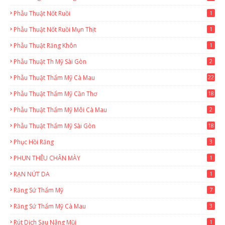
Phẫu Thuật Nốt Ruồi
1
Phẫu Thuật Nốt Ruồi Mụn Thịt
1
Phẫu Thuật Răng Khôn
1
Phẫu Thuật Th Mỹ Sài Gòn
2
Phẫu Thuật Thẩm Mỹ Cà Mau
22
9
Phẫu Thuật Thẩm Mỹ Cần Thơ
18
3
Phẫu Thuật Thẩm Mỹ Môi Cà Mau
2
Phẫu Thuật Thẩm Mỹ Sài Gòn
18
2
Phục Hồi Răng
3
PHUN THÊU CHÂN MÀY
1
RẠN NỨT DA
1
Răng Sứ Thẩm Mỹ
7
Răng Sứ Thẩm Mỹ Cà Mau
3
Rút Dịch Sau Nâng Mũi
1