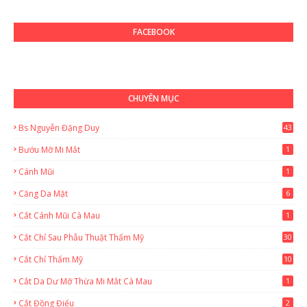
FACEBOOK
CHUYÊN MỤC
Bs Nguyễn Đặng Duy
43
2
Bướu Mỡ Mi Mắt
1
Cánh Mũi
1
Căng Da Mặt
6
Cắt Cánh Mũi Cà Mau
1
Cắt Chỉ Sau Phẫu Thuật Thẩm Mỹ
30
Cắt Chỉ Thẩm Mỹ
10
Cắt Da Dư Mỡ Thừa Mi Mắt Cà Mau
1
Cắt Đồng Điếu
2