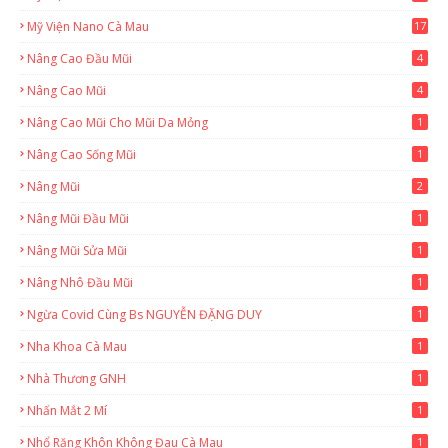
Mỹ Viện Nano Cà Mau
17
8
Nâng Cao Đầu Mũi
4
Nâng Cao Mũi
4
Nâng Cao Mũi Cho Mũi Da Mỏng
1
Nâng Cao Sống Mũi
1
Nâng Mũi
2
Nâng Mũi Đầu Mũi
1
Nâng Mũi Sửa Mũi
1
Nâng Nhô Đầu Mũi
1
Ngừa Covid Cùng Bs NGUYỄN ĐẶNG DUY
1
Nha Khoa Cà Mau
1
Nhà Thương GNH
1
Nhấn Mắt 2 Mí
1
Nhổ Răng Khôn Không Đau Cà Mau
1