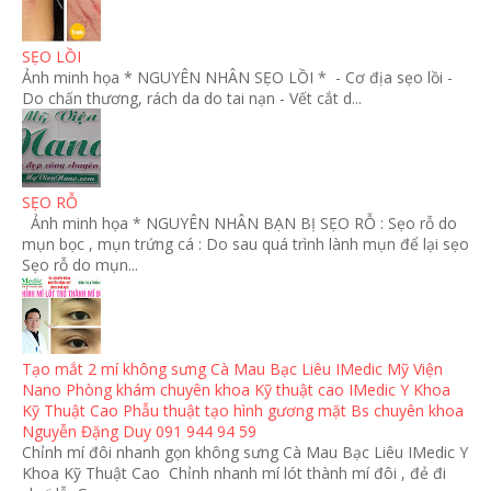
SẸO LỒI
Ảnh minh họa * NGUYÊN NHÂN SẸO LỒI * - Cơ địa sẹo lồi -
Do chấn thương, rách da do tai nạn - Vết cắt d...
SẸO RỖ
Ảnh minh họa * NGUYÊN NHÂN BẠN BỊ SẸO RỖ : Sẹo rỗ do
mụn bọc , mụn trứng cá : Do sau quá trình lành mụn để lại sẹo
Sẹo rỗ do mụn...
Tạo mắt 2 mí không sưng Cà Mau Bạc Liêu IMedic Mỹ Viện
Nano Phòng khám chuyên khoa Kỹ thuật cao IMedic Y Khoa
Kỹ Thuật Cao Phẫu thuật tạo hình gương mặt Bs chuyên khoa
Nguyễn Đặng Duy 091 944 94 59
Chỉnh mí đôi nhanh gọn không sưng Cà Mau Bạc Liêu IMedic Y
Khoa Kỹ Thuật Cao Chỉnh nhanh mí lót thành mí đôi , đẻ đi