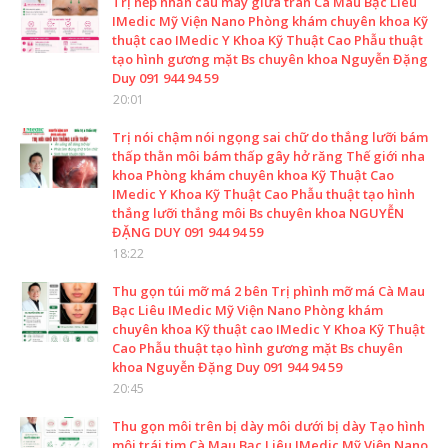
Trị nếp nhăn cau mày giữa trán Cà Mau Bạc Liêu
IMedic Mỹ Viện Nano Phòng khám chuyên khoa Kỹ
thuật cao IMedic Y Khoa Kỹ Thuật Cao Phẫu thuật
tạo hình gương mặt Bs chuyên khoa Nguyễn Đặng
Duy 091 944 94 59
20:01
Trị nói chậm nói ngọng sai chữ do thắng lưỡi bám
thấp thằn môi bám thấp gây hở răng Thế giới nha
khoa Phòng khám chuyên khoa Kỹ Thuật Cao
IMedic Y Khoa Kỹ Thuật Cao Phẫu thuật tạo hình
thắng lưỡi thắng môi Bs chuyên khoa NGUYỄN
ĐẶNG DUY 091 944 94 59
18:22
Thu gọn túi mỡ má 2 bên Trị phình mỡ má Cà Mau
Bạc Liêu IMedic Mỹ Viện Nano Phòng khám
chuyên khoa Kỹ thuật cao IMedic Y Khoa Kỹ Thuật
Cao Phẫu thuật tạo hình gương mặt Bs chuyên
khoa Nguyễn Đặng Duy 091 944 94 59
20:45
Thu gọn môi trên bị dày môi dưới bị dày Tạo hình
môi trái tim Cà Mau Bạc Liêu IMedic Mỹ Viện Nano