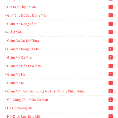
Đốt Mụn Thịt Cà Mau
2
Gia Tăng Độ Sâu Đồng Tiền
1
Giảm Mỡ Nọng Cằm
1
GIẢM CÂN
1
Giảm Da Dư Mỡ Thừa
1
Giảm Mỡ Bụng Cà Mau
4
Giảm Mỡ Cà Mau
2
Giảm Mỡ Hông Cà Mau
2
Giảm Mỡ Má
1
Giảm Mỡ Mi
1
Giảm Mỡ Thon Gọn Bụng An Toàn Không Phẫu Thuật
2
Gói Xông Cảm Cúm Cà Mau
2
Hạ Gồ Xương Mũi
2
Hút Dịch Sau Nâng Mũi
1