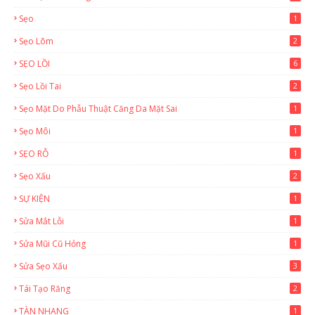
Sẹo
1
Sẹo Lõm
2
SẸO LỒI
6
Sẹo Lồi Tai
2
Sẹo Mặt Do Phẫu Thuật Căng Da Mặt Sai
1
Sẹo Môi
1
SẸO RỖ
1
Sẹo Xấu
2
SỰ KIỆN
1
Sửa Mắt Lỗi
1
Sửa Mũi Cũ Hỏng
1
Sửa Sẹo Xấu
3
Tái Tạo Răng
2
TÀN NHANG
1