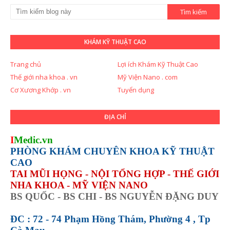
KHÁM KỸ THUẬT CAO
Trang chủ
Lợi ích Khám Kỹ Thuật Cao
Thế giới nha khoa . vn
Mỹ Viện Nano . com
Cơ Xương Khớp . vn
Tuyển dụng
ĐỊA CHỈ
I
Medic.vn
PHÒNG KHÁM CHUYÊN KHOA KỸ THUẬT
CAO
TAI MŨI HỌNG - NỘI TỔNG HỢP - THẾ GIỚI
NHA KHOA - MỸ VIỆN NANO
BS QUỐC - BS CHI - BS NGUYỄN ĐẶNG DUY
ĐC : 72 - 74 Phạm Hồng Thám, Phường 4 , Tp