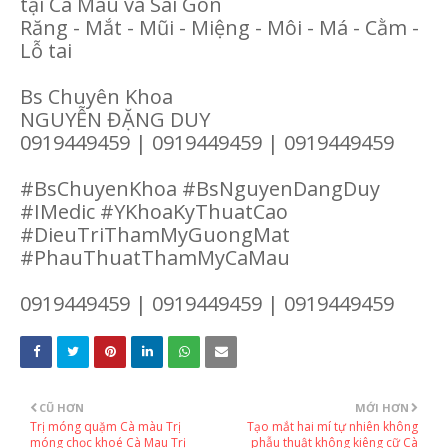
tại Cà Mau và Sài Gòn
Răng - Mắt - Mũi - Miệng - Môi - Má - Cằm -
Lỗ tai
Bs Chuyên Khoa
NGUYỄN ĐẶNG DUY
0919449459 | 0919449459 | 0919449459
#BsChuyenKhoa #BsNguyenDangDuy
#IMedic #YKhoaKyThuatCao
#DieuTriThamMyGuongMat
#PhauThuatThamMyCaMau
0919449459 | 0919449459 | 0919449459
CŨ HƠN
MỚI HƠN
Trị móng quặm Cà màu Trị
Tạo mắt hai mí tự nhiên không
móng chọc khoé Cà Mau Trị
phẫu thuật không kiêng cữ Cà