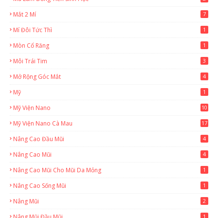
Mắt 2 Mí
7
Mí Đôi Tức Thì
1
Mòn Cổ Răng
1
Môi Trái Tim
3
Mở Rộng Góc Mắt
4
Mỹ
1
Mỹ Viện Nano
10
Mỹ Viện Nano Cà Mau
17
8
Nâng Cao Đầu Mũi
4
Nâng Cao Mũi
4
Nâng Cao Mũi Cho Mũi Da Mỏng
1
Nâng Cao Sống Mũi
1
Nâng Mũi
2
Nâng Mũi Đầu Mũi
1