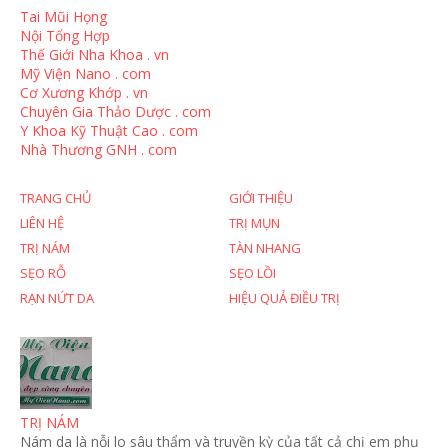
Tai Mũi Họng
Nội Tổng Hợp
Thế Giới Nha Khoa . vn
Mỹ Viện Nano . com
Cơ Xương Khớp . vn
Chuyên Gia Thảo Dược . com
Y Khoa Kỹ Thuật Cao . com
Nhà Thương GNH . com
TRANG CHỦ
GIỚI THIỆU
LIÊN HỆ
TRỊ MỤN
TRỊ NÁM
TÀN NHANG
SẸO RỖ
SẸO LỒI
RẠN NỨT DA
HIỆU QUẢ ĐIỀU TRỊ
TRỊ NÁM
Nám da là nỗi lo sâu thẩm và truyền kỳ của tất cả chị em phụ