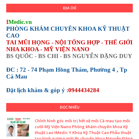
ĐỊA CHỈ
I
Medic.vn
PHÒNG KHÁM CHUYÊN KHOA KỸ THUẬT
CAO
TAI MŨI HỌNG - NỘI TỔNG HỢP - THẾ GIỚI
NHA KHOA - MỸ VIỆN NANO
BS QUỐC - BS CHI - BS NGUYỄN ĐẶNG DUY
ĐC : 72 - 74 Phạm Hồng Thám, Phường 4 , Tp
Cà Mau
Đặt lịch khám &
góp ý :
0944434284
ĐỌC NHIỀU
Chỉnh hình góc môi trị hết xệ môi Cà mau tạo môi
cười Mỹ Viện Nano Phòng khám chuyên khoa Kỹ
thuật cao IMedic Y Khoa Kỹ Thuật Cao Phẫu thuật
tạo hình gương mặt Bs chuyên khoa Nguyễn Đặng