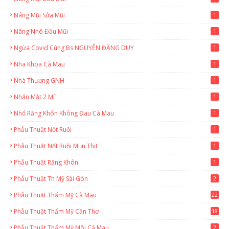
Nâng Mũi Sửa Mũi
1
Nâng Nhô Đầu Mũi
1
Ngừa Covid Cùng Bs NGUYỄN ĐẶNG DUY
1
Nha Khoa Cà Mau
1
Nhà Thương GNH
1
Nhấn Mắt 2 Mí
1
Nhổ Răng Khôn Không Đau Cà Mau
1
Phẫu Thuật Nốt Ruồi
1
Phẫu Thuật Nốt Ruồi Mụn Thịt
1
Phẫu Thuật Răng Khôn
1
Phẫu Thuật Th Mỹ Sài Gòn
2
Phẫu Thuật Thẩm Mỹ Cà Mau
22
9
Phẫu Thuật Thẩm Mỹ Cần Thơ
18
3
Phẫu Thuật Thẩm Mỹ Môi Cà Mau
2