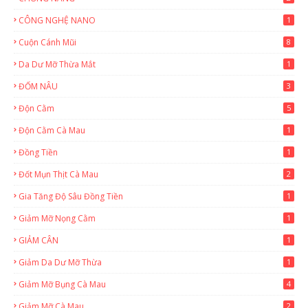
CÔNG NGHỆ NANO
1
Cuộn Cánh Mũi
8
Da Dư Mỡ Thừa Mắt
1
ĐỐM NÂU
3
Độn Cằm
5
Độn Cằm Cà Mau
1
Đồng Tiền
1
Đốt Mụn Thịt Cà Mau
2
Gia Tăng Độ Sâu Đồng Tiền
1
Giảm Mỡ Nọng Cằm
1
GIẢM CÂN
1
Giảm Da Dư Mỡ Thừa
1
Giảm Mỡ Bụng Cà Mau
4
Giảm Mỡ Cà Mau
2