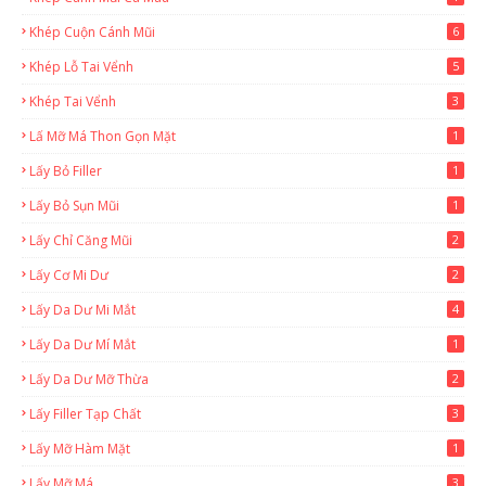
Khép Cuộn Cánh Mũi
6
Khép Lỗ Tai Vểnh
5
Khép Tai Vểnh
3
Lấ Mỡ Má Thon Gọn Mặt
1
Lấy Bỏ Filler
1
Lấy Bỏ Sụn Mũi
1
Lấy Chỉ Căng Mũi
2
Lấy Cơ Mi Dư
2
Lấy Da Dư Mi Mắt
4
Lấy Da Dư Mí Mắt
1
Lấy Da Dư Mỡ Thừa
2
Lấy Filler Tạp Chất
3
Lấy Mỡ Hàm Mặt
1
Lấy Mỡ Má
3