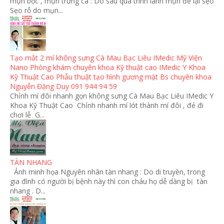
mụn bọc , mụn trứng cá : Do sau quá trình lành mụn để lại sẹo
Sẹo rỗ do mụn...
Tạo mắt 2 mí không sưng Cà Mau Bạc Liêu IMedic Mỹ Viện
Nano Phòng khám chuyên khoa Kỹ thuật cao IMedic Y Khoa
Kỹ Thuật Cao Phẫu thuật tạo hình gương mặt Bs chuyên khoa
Nguyễn Đặng Duy 091 944 94 59
Chỉnh mí đôi nhanh gọn không sưng Cà Mau Bạc Liêu IMedic Y
Khoa Kỹ Thuật Cao Chỉnh nhanh mí lót thành mí đôi , đẻ đi
chơi lễ G...
TÀN NHANG
Ảnh minh họa Nguyên nhân tàn nhang : Do di truyền, trong
gia đình có người bị bệnh này thì con cháu họ dễ dàng bị tàn
nhang . D...