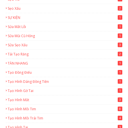
Sẹo Xấu
2
SỰ KIỆN
1
Sửa Mắt Lỗi
1
Sửa Mũi Cũ Hỏng
1
Sửa Sẹo Xấu
3
Tái Tạo Răng
2
TÀN NHANG
1
Tạo Đồng Điếu
1
Tạo Hình Dáng Đồng Tiền
1
Tạo Hình Gờ Tai
1
Tạo Hình Mắt
3
Tạo Hình Môi Tim
8
Tạo Hình Môi Trái Tim
4
Tạo Hình Tai
3