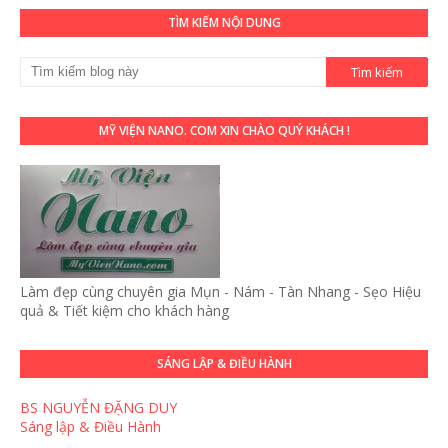
TÌM KIẾM NỘI DUNG
MỸ VIỆN NANO. COM XIN CHÀO QUÝ KHÁCH !
Làm đẹp cùng chuyên gia Mụn - Nám - Tàn Nhang - Sẹo Hiệu
quả & Tiết kiệm cho khách hàng
SÁNG LẬP & ĐIỀU HÀNH
BS NGUYỄN ĐẶNG DUY
Sáng lập & Điều Hành