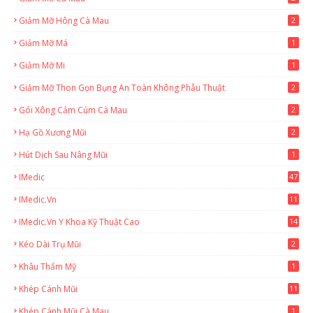
Giảm Mỡ Hông Cà Mau
2
Giảm Mỡ Má
1
Giảm Mỡ Mi
1
Giảm Mỡ Thon Gọn Bụng An Toàn Không Phẫu Thuật
2
Gói Xông Cảm Cúm Cà Mau
2
Hạ Gồ Xương Mũi
2
Hút Dịch Sau Nâng Mũi
1
IMedic
47
IMedic.vn
11
1
IMedic.vn Y Khoa Kỹ Thuật Cao
14
Kéo Dài Trụ Mũi
2
Khâu Thẩm Mỹ
1
Khép Cánh Mũi
11
Khép Cánh Mũi Cà Mau
1