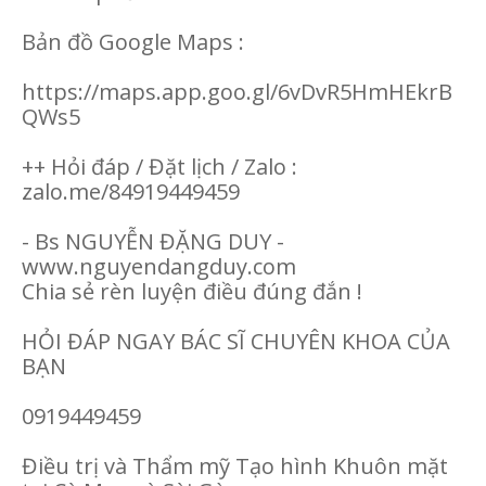
Bản đồ Google Maps :
https://maps.app.goo.gl/6vDvR5HmHEkrB
QWs5
++ Hỏi đáp / Đặt lịch / Zalo :
zalo.me/84919449459
- Bs NGUYỄN ĐẶNG DUY -
www.nguyendangduy.com
Chia sẻ rèn luyện điều đúng đắn !
HỎI ĐÁP NGAY BÁC SĨ CHUYÊN KHOA CỦA
BẠN
0919449459
Điều trị và Thẩm mỹ Tạo hình Khuôn mặt