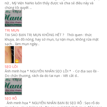
nữ , Mỹ Viện NaNo luôn thấy được và chia sẻ điều này và
chúng tôi quyết ...
TRỊ MỤN
TẠI SAO BẠN TRỊ MỤN KHÔNG HẾT ? Thói quen : thức
khuya, ăn đồ nóng, hay sờ mụn, tự nặn mụn, không rửa mặt
sạch... làm mụn ngày...
SẸO LỒI
Ảnh minh họa * NGUYÊN NHÂN SẸO LỒI * - Cơ địa sẹo lồi -
Do chấn thương, rách da do tai nạn - Vết cắt d...
SẸO RỖ
Ảnh minh họa * NGUYÊN NHÂN BẠN BỊ SẸO RỖ : Sẹo rỗ do