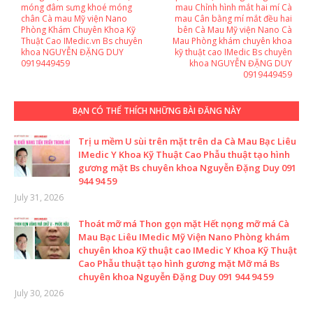
móng đâm sưng khoé móng
mau Chỉnh hình mắt hai mí Cà
chân Cà mau Mỹ viện Nano
mau Cân bằng mí mắt đều hai
Phòng Khám Chuyên Khoa Kỹ
bên Cà Mau Mỹ viện Nano Cà
Thuật Cao IMedic.vn Bs chuyên
Mau Phòng khám chuyên khoa
khoa NGUYỄN ĐẶNG DUY
kỹ thuật cao IMedic Bs chuyên
0919449459
khoa NGUYỄN ĐẶNG DUY
0919449459
BẠN CÓ THỂ THÍCH NHỮNG BÀI ĐĂNG NÀY
Trị u mềm U sùi trên mặt trên da Cà Mau Bạc Liêu
IMedic Y Khoa Kỹ Thuật Cao Phẫu thuật tạo hình
gương mặt Bs chuyên khoa Nguyễn Đặng Duy 091
944 94 59
July 31, 2026
Thoát mỡ má Thon gọn mặt Hết nọng mỡ má Cà
Mau Bạc Liêu IMedic Mỹ Viện Nano Phòng khám
chuyên khoa Kỹ thuật cao IMedic Y Khoa Kỹ Thuật
Cao Phẫu thuật tạo hình gương mặt Mỡ má Bs
chuyên khoa Nguyễn Đặng Duy 091 944 94 59
July 30, 2026