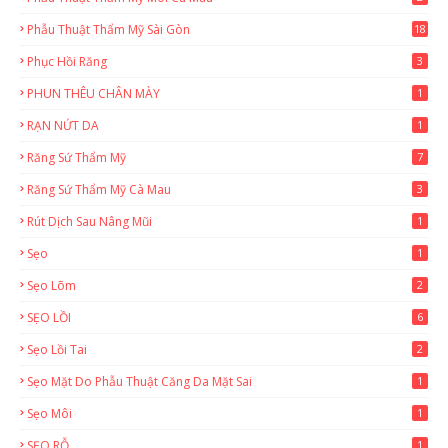
Phẫu Thuật Thẩm Mỹ Sài Gòn
18
2
Phục Hồi Răng
3
PHUN THÊU CHÂN MÀY
1
RẠN NỨT DA
1
Răng Sứ Thẩm Mỹ
7
Răng Sứ Thẩm Mỹ Cà Mau
3
Rút Dịch Sau Nâng Mũi
1
Sẹo
1
Sẹo Lõm
2
SẸO LỒI
6
Sẹo Lồi Tai
2
Sẹo Mặt Do Phẫu Thuật Căng Da Mặt Sai
1
Sẹo Môi
1
SẸO RỖ
1