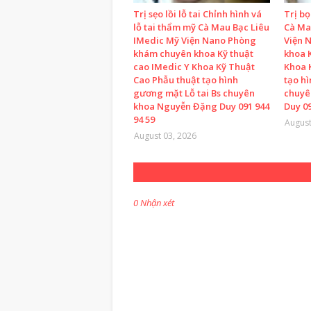
Trị sẹo lồi lỗ tai Chỉnh hình vá
Trị b
lỗ tai thẩm mỹ Cà Mau Bạc Liêu
Cà Ma
IMedic Mỹ Viện Nano Phòng
Viện 
khám chuyên khoa Kỹ thuật
khoa K
cao IMedic Y Khoa Kỹ Thuật
Khoa 
Cao Phẫu thuật tạo hình
tạo h
gương mặt Lỗ tai Bs chuyên
chuyê
khoa Nguyễn Đặng Duy 091 944
Duy 09
94 59
August
August 03, 2026
0 Nhận xét