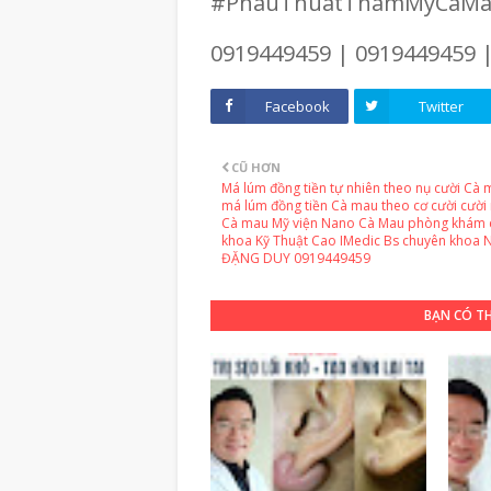
#PhauThuatThamMyCaM
0919449459 | 0919449459 
Facebook
Twitter
CŨ HƠN
Má lúm đồng tiền tự nhiên theo nụ cười Cà 
má lúm đồng tiền Cà mau theo cơ cười cười
Cà mau Mỹ viện Nano Cà Mau phòng khám 
khoa Kỹ Thuật Cao IMedic Bs chuyên khoa
ĐẶNG DUY 0919449459
BẠN CÓ T