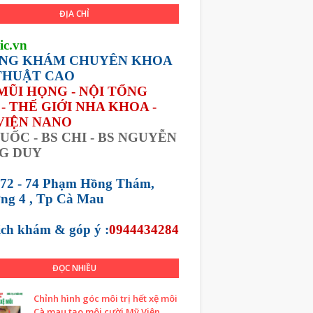
ĐỊA CHỈ
ic.vn
NG KHÁM CHUYÊN KHOA
THUẬT CAO
 MŨI HỌNG - NỘI TỔNG
- THẾ GIỚI NHA KHOA -
VIỆN NANO
UỐC - BS CHI - BS NGUYỄN
G DUY
 72 - 74 Phạm Hồng Thám,
ng 4 , Tp Cà Mau
lịch khám &
góp ý :
0944434284
ĐỌC NHIỀU
Chỉnh hình góc môi trị hết xệ môi
Cà mau tạo môi cười Mỹ Viện