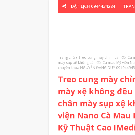
ĐẶT LỊCH 0944434284
TRAN
CƠ XƯƠNG K
Trang chủ
Treo cung mày chỉnh cân đối Cà
mày sụp xệ không cân đối Cà mau Mỹ viện N
chuyên khoa NGUYỄN ĐẶNG DUY 09194494
Treo cung mày chỉ
mày xệ không đều
chân mày sụp xệ k
viện Nano Cà Mau
Kỹ Thuật Cao IMed