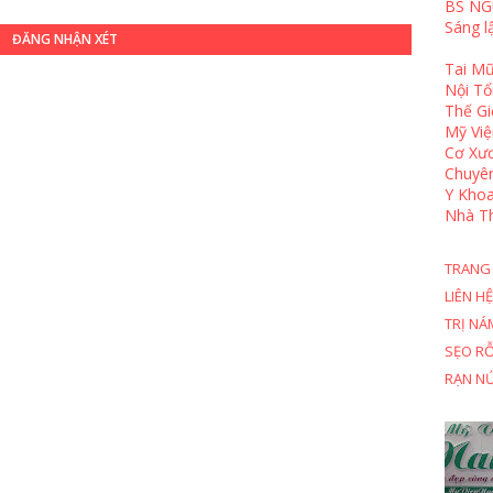
BS NG
Sáng l
ĐĂNG NHẬN XÉT
Tai Mũ
Nội T
Thế Gi
Mỹ Việ
Cơ Xươ
Chuyê
Y Khoa
Nhà T
TRANG
LIÊN HỆ
TRỊ NÁ
SẸO R
RẠN N