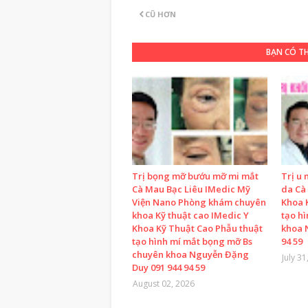
CŨ HƠN
BẠN CÓ T
Trị bọng mỡ bướu mỡ mi mắt
Trị u 
Cà Mau Bạc Liêu IMedic Mỹ
da Cà
Viện Nano Phòng khám chuyên
Khoa 
khoa Kỹ thuật cao IMedic Y
tạo h
Khoa Kỹ Thuật Cao Phẫu thuật
khoa 
tạo hình mí mắt bọng mỡ Bs
94 59
chuyên khoa Nguyễn Đặng
July 31
Duy 091 944 94 59
August 02, 2026