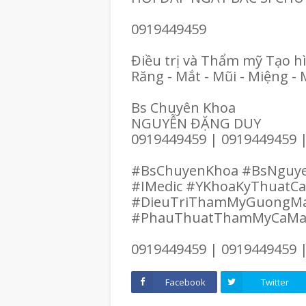
0919449459
Điều trị và Thẩm mỹ Tạo h
Răng - Mắt - Mũi - Miệng - 
Bs Chuyên Khoa
NGUYỄN ĐẶNG DUY
0919449459 | 0919449459 
#BsChuyenKhoa #BsNguy
#IMedic #YKhoaKyThuatC
#DieuTriThamMyGuongM
#PhauThuatThamMyCaM
0919449459 | 0919449459 
Facebook
Twitter