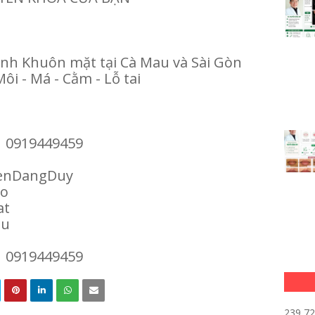
ình Khuôn mặt tại Cà Mau và Sài Gòn
Môi - Má - Cằm - Lỗ tai
| 0919449459
enDangDuy
ao
at
au
| 0919449459
239,7