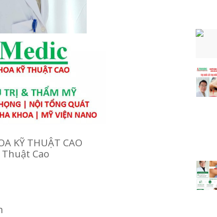
A KỸ THUẬT CAO
 Thuật Cao
m