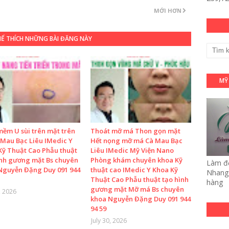
MỚI HƠN
HỂ THÍCH NHỮNG BÀI ĐĂNG NÀY
MỸ
mềm U sùi trên mặt trên
Thoát mỡ má Thon gọn mặt
 Mau Bạc Liêu IMedic Y
Hết nọng mỡ má Cà Mau Bạc
Kỹ Thuật Cao Phẫu thuật
Liêu IMedic Mỹ Viện Nano
ình gương mặt Bs chuyên
Phòng khám chuyên khoa Kỹ
Làm đẹ
Nguyễn Đặng Duy 091 944
thuật cao IMedic Y Khoa Kỹ
Nhang 
Thuật Cao Phẫu thuật tạo hình
hàng
gương mặt Mỡ má Bs chuyên
, 2026
khoa Nguyễn Đặng Duy 091 944
94 59
July 30, 2026