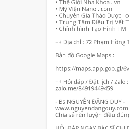
• Thế Giới Nha Khoa . vn
• Mỹ Viện Nano . com
• Chuyên Gia Thảo Dược .
• Trung Tâm Điều Trị Vết
• Chỉnh hình Tạo Hình TM
++ Địa chỉ : 72 Phạm Hồn
Bản đồ Google Maps :
https://maps.app.goo.gl
++ Hỏi đáp / Đặt lịch / Zalo 
zalo.me/84919449459
- Bs NGUYỄN ĐẶNG DUY -
www.nguyendangduy.com
Chia sẻ rèn luyện điều đún
HỎI ĐÁP NGAY BÁC SĨ CH