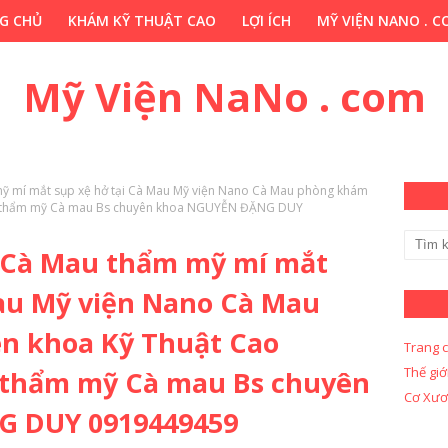
G CHỦ
KHÁM KỸ THUẬT CAO
LỢI ÍCH
MỸ VIỆN NANO . 
HỚP . VN
CHUYÊN GIA THẢO DƯỢC . COM
Y KHOA KỸ THUẬ
Mỹ Viện NaNo . com
m mỹ mí mắt sụp xệ hở tại Cà Mau Mỹ viện Nano Cà Mau phòng khám
ật thẩm mỹ Cà mau Bs chuyên khoa NGUYỄN ĐẶNG DUY
ại Cà Mau thẩm mỹ mí mắt
Mau Mỹ viện Nano Cà Mau
n khoa Kỹ Thuật Cao
Trang 
Thế giớ
 thẩm mỹ Cà mau Bs chuyên
Cơ Xươ
 DUY 0919449459