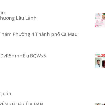
 com
 Thương Lâu Lành
g Thám Phường 4 Thành phố Cà Mau
/6vDvR5HmHEkrBQWs5
:
g đắn !
UYÊN KHOA CỦA BẠN