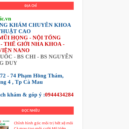
ĐỊA CHỈ
ic.vn
NG KHÁM CHUYÊN KHOA
THUẬT CAO
 MŨI HỌNG - NỘI TỔNG
- THẾ GIỚI NHA KHOA -
VIỆN NANO
UỐC - BS CHI - BS NGUYỄN
G DUY
 72 - 74 Phạm Hồng Thám,
ng 4 , Tp Cà Mau
lịch khám &
góp ý :
0944434284
ĐỌC NHIỀU
Chỉnh hình góc môi trị hết xệ môi
Cà mau tạo môi cười Mỹ Viện