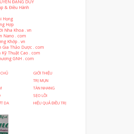
UYỄN ĐẶNG DUY
ập & Điều Hành
i Họng
ổng Hợp
ới Nha Khoa . vn
n Nano . com
ng Khớp . vn
n Gia Thảo Dược . com
 Kỹ Thuật Cao . com
hương GNH . com
 CHỦ
GIỚI THIỆU
TRỊ MỤN
M
TÀN NHANG
Ỗ
SẸO LỒI
ỨT DA
HIỆU QUẢ ĐIỀU TRỊ