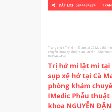
ĐẶT LỊCH 0944434284
TRAN
CƠ XƯƠNG K
Trang chủ
Trị hở mi lật mi tại Cà Mau thẩ
chuyên khoa Kỹ Thuật Cao IMedic Phẫu thu
0919449459
Trị hở mi lật mi t
sụp xệ hở tại Cà 
phòng khám chuyê
IMedic Phẫu thuật
khoa NGUYỄN ĐẶNG