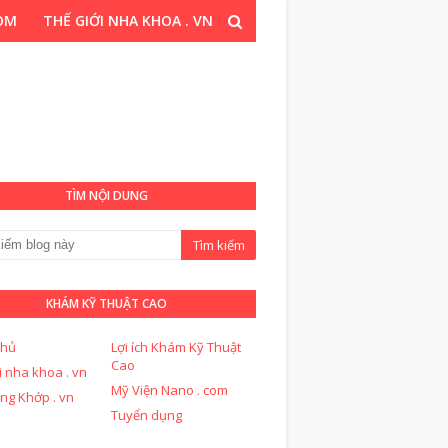
COM
THẾ GIỚI NHA KHOA . VN
T CAO . COM
TÌM NỘI DUNG
KHÁM KỸ THUẬT CAO
chủ
Lợi ích Khám Kỹ Thuật
Cao
i nha khoa . vn
Mỹ Viện Nano . com
ng Khớp . vn
Tuyển dụng