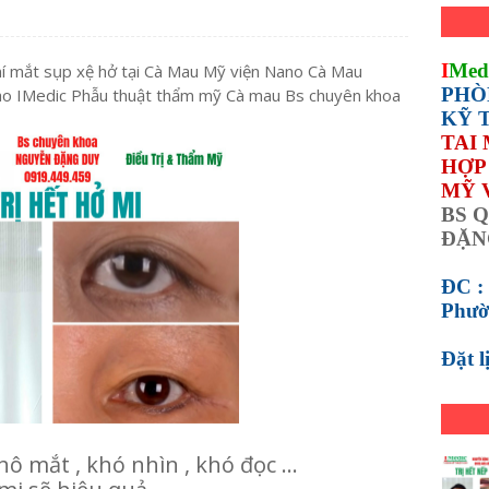
I
Med
mí mắt sụp xệ hở tại Cà Mau Mỹ viện Nano Cà Mau
PHÒ
o IMedic Phẫu thuật thẩm mỹ Cà mau Bs chuyên khoa
KỸ 
TAI
HỢP 
MỸ 
BS Q
ĐẶN
ĐC :
Phườ
Đặt 
hô mắt , khó nhìn , khó đọc ...