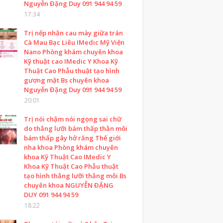
Nguyễn Đặng Duy 091 944 94 59
17:34
Trị nếp nhăn cau mày giữa trán
Cà Mau Bạc Liêu IMedic Mỹ Viện
Nano Phòng khám chuyên khoa
Kỹ thuật cao IMedic Y Khoa Kỹ
Thuật Cao Phẫu thuật tạo hình
gương mặt Bs chuyên khoa
Nguyễn Đặng Duy 091 944 94 59
20:01
Trị nói chậm nói ngọng sai chữ
do thắng lưỡi bám thấp thằn môi
bám thấp gây hở răng Thế giới
nha khoa Phòng khám chuyên
khoa Kỹ Thuật Cao IMedic Y
Khoa Kỹ Thuật Cao Phẫu thuật
tạo hình thắng lưỡi thắng môi Bs
chuyên khoa NGUYỄN ĐẶNG
DUY 091 944 94 59
18:22