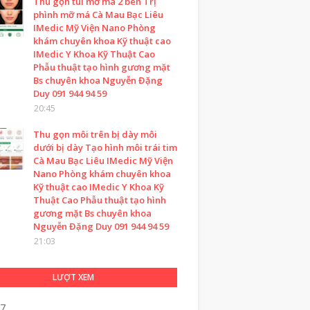
Thu gọn túi mỡ má 2 bên Trị
phình mỡ má Cà Mau Bạc Liêu
IMedic Mỹ Viện Nano Phòng
khám chuyên khoa Kỹ thuật cao
IMedic Y Khoa Kỹ Thuật Cao
Phẫu thuật tạo hình gương mặt
Bs chuyên khoa Nguyễn Đặng
Duy 091 944 94 59
20:45
Thu gọn môi trên bị dày môi
dưới bị dày Tạo hình môi trái tim
Cà Mau Bạc Liêu IMedic Mỹ Viện
Nano Phòng khám chuyên khoa
Kỹ thuật cao IMedic Y Khoa Kỹ
Thuật Cao Phẫu thuật tạo hình
gương mặt Bs chuyên khoa
Nguyễn Đặng Duy 091 944 94 59
21:03
LƯỢT XEM
27