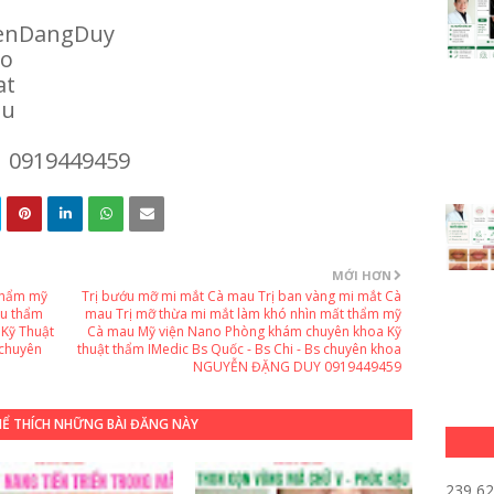
enDangDuy
ao
at
au
| 0919449459
MỚI HƠN
thẩm mỹ
Trị bướu mỡ mi mắt Cà mau Trị ban vàng mi mắt Cà
au thẩm
mau Trị mỡ thừa mi mắt làm khó nhìn mất thẩm mỹ
Kỹ Thuật
Cà mau Mỹ viện Nano Phòng khám chuyên khoa Kỹ
 chuyên
thuật thẩm IMedic Bs Quốc - Bs Chi - Bs chuyên khoa
NGUYỄN ĐẶNG DUY 0919449459
HỂ THÍCH NHỮNG BÀI ĐĂNG NÀY
239,6