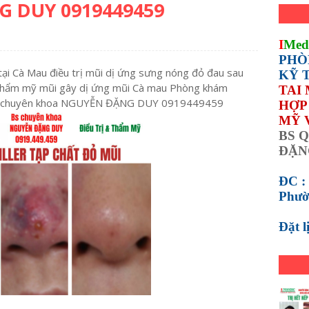
 DUY 0919449459
I
Med
PHÒ
i tại Cà Mau điều trị mũi dị ứng sưng nóng đỏ đau sau
KỸ 
để thẩm mỹ mũi gây dị ứng mũi Cà mau Phòng khám
TAI
Bs chuyên khoa NGUYỄN ĐẶNG DUY 0919449459
HỢP 
MỸ 
BS Q
ĐẶN
ĐC :
Phườ
Đặt 