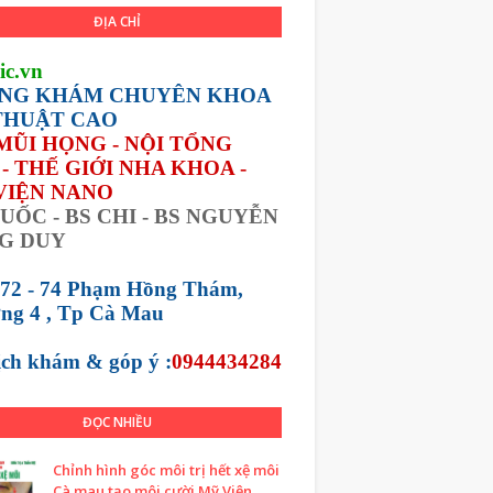
ĐỊA CHỈ
ic.vn
NG KHÁM CHUYÊN KHOA
THUẬT CAO
 MŨI HỌNG - NỘI TỔNG
- THẾ GIỚI NHA KHOA -
VIỆN NANO
UỐC - BS CHI - BS NGUYỄN
G DUY
 72 - 74 Phạm Hồng Thám,
ng 4 , Tp Cà Mau
lịch khám &
góp ý :
0944434284
ĐỌC NHIỀU
Chỉnh hình góc môi trị hết xệ môi
Cà mau tạo môi cười Mỹ Viện