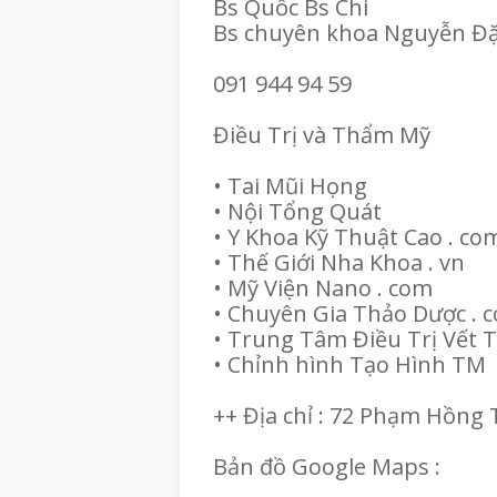
Bs Quốc Bs Chi
Bs chuyên khoa Nguyễn Đ
091 944 94 59
Điều Trị và Thẩm Mỹ
• Tai Mũi Họng
• Nội Tổng Quát
• Y Khoa Kỹ Thuật Cao . co
• Thế Giới Nha Khoa . vn
• Mỹ Viện Nano . com
• Chuyên Gia Thảo Dược .
• Trung Tâm Điều Trị Vết
• Chỉnh hình Tạo Hình TM
++ Địa chỉ : 72 Phạm Hồn
Bản đồ Google Maps :