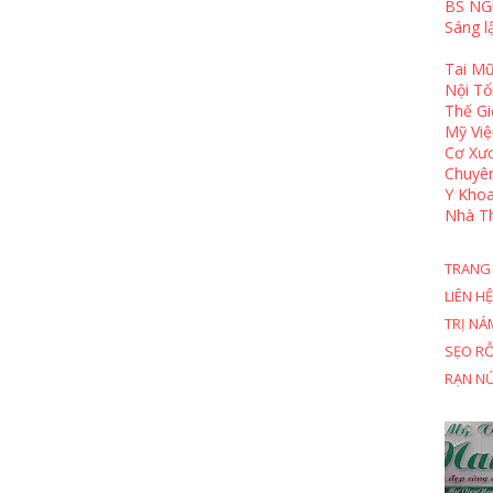
BS NG
Sáng l
Tai Mũ
Nội T
Thế Gi
Mỹ Việ
Cơ Xươ
Chuyê
Y Khoa
Nhà T
TRANG
LIÊN HỆ
TRỊ NÁ
SẸO R
RẠN N