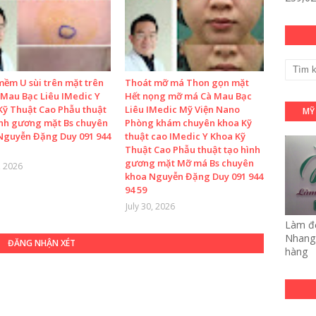
mềm U sùi trên mặt trên
Thoát mỡ má Thon gọn mặt
 Mau Bạc Liêu IMedic Y
Hết nọng mỡ má Cà Mau Bạc
Kỹ Thuật Cao Phẫu thuật
Liêu IMedic Mỹ Viện Nano
MỸ
ình gương mặt Bs chuyên
Phòng khám chuyên khoa Kỹ
Nguyễn Đặng Duy 091 944
thuật cao IMedic Y Khoa Kỹ
Thuật Cao Phẫu thuật tạo hình
gương mặt Mỡ má Bs chuyên
, 2026
khoa Nguyễn Đặng Duy 091 944
94 59
July 30, 2026
Làm đẹ
Nhang 
ĐĂNG NHẬN XÉT
hàng