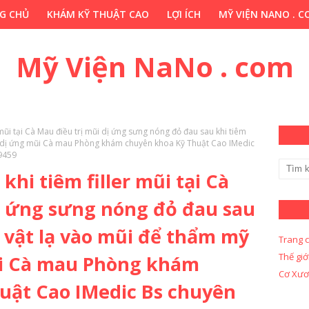
G CHỦ
KHÁM KỸ THUẬT CAO
LỢI ÍCH
MỸ VIỆN NANO . 
HỚP . VN
CHUYÊN GIA THẢO DƯỢC . COM
Y KHOA KỸ THUẬ
Mỹ Viện NaNo . com
r mũi tại Cà Mau điều trị mũi dị ứng sưng nóng đỏ đau sau khi tiêm
y dị ứng mũi Cà mau Phòng khám chuyên khoa Kỹ Thuật Cao IMedic
9459
khi tiêm filler mũi tại Cà
dị ứng sưng nóng đỏ đau sau
a vật lạ vào mũi để thẩm mỹ
Trang 
Thế giớ
ũi Cà mau Phòng khám
Cơ Xươ
uật Cao IMedic Bs chuyên