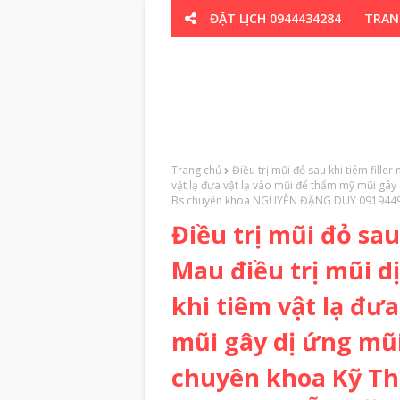
ĐẶT LỊCH 0944434284
TRAN
CƠ XƯƠNG K
Trang chủ
Điều trị mũi đỏ sau khi tiêm fille
vật lạ đưa vật lạ vào mũi để thẩm mỹ mũi gâ
Bs chuyên khoa NGUYỄN ĐẶNG DUY 091944
Điều trị mũi đỏ sau 
Mau điều trị mũi 
khi tiêm vật lạ đư
mũi gây dị ứng m
chuyên khoa Kỹ Th