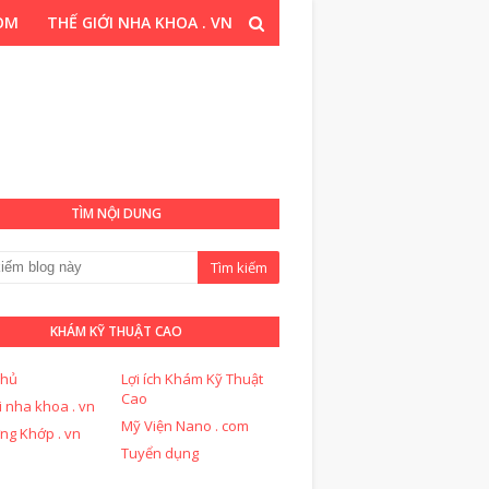
COM
THẾ GIỚI NHA KHOA . VN
T CAO . COM
TÌM NỘI DUNG
KHÁM KỸ THUẬT CAO
chủ
Lợi ích Khám Kỹ Thuật
Cao
i nha khoa . vn
Mỹ Viện Nano . com
ng Khớp . vn
Tuyển dụng