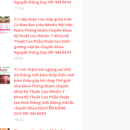
Nguyễn Đặng Duy 091 944 94 59
17:34
Trị nếp nhăn cau mày giữa trán
Cà Mau Bạc Liêu IMedic Mỹ Viện
Nano Phòng khám chuyên khoa
Kỹ thuật cao IMedic Y Khoa Kỹ
Thuật Cao Phẫu thuật tạo hình
gương mặt Bs chuyên khoa
Nguyễn Đặng Duy 091 944 94 59
20:01
Trị nói chậm nói ngọng sai chữ
do thắng lưỡi bám thấp thằn môi
bám thấp gây hở răng Thế giới
nha khoa Phòng khám chuyên
khoa Kỹ Thuật Cao IMedic Y
Khoa Kỹ Thuật Cao Phẫu thuật
tạo hình thắng lưỡi thắng môi Bs
chuyên khoa NGUYỄN ĐẶNG
DUY 091 944 94 59
18:22