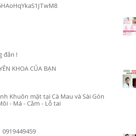
/d5HAoHqYkaS1JTwM8
:
g đắn !
UYÊN KHOA CỦA BẠN
ình Khuôn mặt tại Cà Mau và Sài Gòn
Môi - Má - Cằm - Lỗ tai
| 0919449459