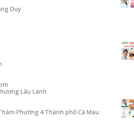
ặng Duy
m
 com
 Thương Lâu Lành
g Thám Phường 4 Thành phố Cà Mau