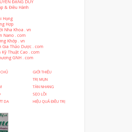
UYỄN ĐẶNG DUY
ập & Điều Hành
i Họng
ổng Hợp
ới Nha Khoa . vn
n Nano . com
ng Khớp . vn
n Gia Thảo Dược . com
 Kỹ Thuật Cao . com
hương GNH . com
 CHỦ
GIỚI THIỆU
TRỊ MỤN
M
TÀN NHANG
Ỗ
SẸO LỒI
ỨT DA
HIỆU QUẢ ĐIỀU TRỊ