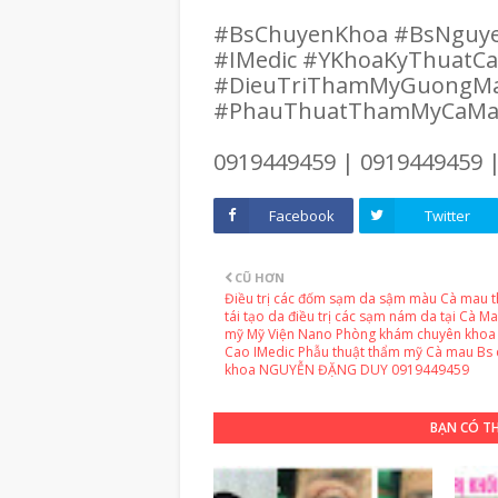
#BsChuyenKhoa #BsNguy
#IMedic #YKhoaKyThuatC
#DieuTriThamMyGuongM
#PhauThuatThamMyCaM
0919449459 | 0919449459 
Facebook
Twitter
CŨ HƠN
Điều trị các đốm sạm da sậm màu Cà mau 
tái tạo da điều trị các sạm nám da tại Cà M
mỹ Mỹ Viện Nano Phòng khám chuyên khoa 
Cao IMedic Phẫu thuật thẩm mỹ Cà mau Bs
khoa NGUYỄN ĐẶNG DUY 0919449459
BẠN CÓ T