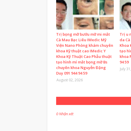
Trị bọng mỡ bướu mỡ mi mắt
Trị u 
Cà Mau Bạc Liêu IMedic Mỹ
da Cà
Viện Nano Phòng khám chuyên
Khoa 
khoa Kỹ thuật cao IMedic Y
tạo h
Khoa Kỹ Thuật Cao Phẫu thuật
khoa 
tạo hình mí mắt bọng mỡ Bs
94 59
chuyên khoa Nguyễn Đặng
July 31
Duy 091 944 94 59
August 02, 2026
0 Nhận xét