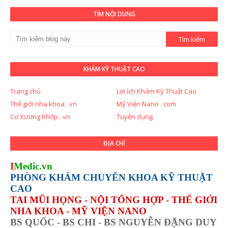
TÌM NỘI DUNG
KHÁM KỸ THUẬT CAO
Trang chủ
Lợi ích Khám Kỹ Thuật Cao
Thế giới nha khoa . vn
Mỹ Viện Nano . com
Cơ Xương Khớp . vn
Tuyển dụng
ĐỊA CHỈ
I
Medic.vn
PHÒNG KHÁM CHUYÊN KHOA KỸ THUẬT
CAO
TAI MŨI HỌNG - NỘI TỔNG HỢP - THẾ GIỚI
NHA KHOA - MỸ VIỆN NANO
BS QUỐC - BS CHI - BS NGUYỄN ĐẶNG DUY