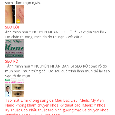
sạch... làm mụn ngày...
SẸO LỒI
Ảnh minh họa * NGUYÊN NHÂN SẸO LỒI * - Cơ địa sẹo lồi -
Do chấn thương, rách da do tai nạn - Vết cắt d...
SẸO RỖ
Ảnh minh họa * NGUYÊN NHÂN BẠN BỊ SẸO RỖ : Sẹo rỗ do
mụn bọc , mụn trứng cá : Do sau quá trình lành mụn để lại sẹo
Sẹo rỗ do mụn...
Tạo mắt 2 mí không sưng Cà Mau Bạc Liêu IMedic Mỹ Viện
Nano Phòng khám chuyên khoa Kỹ thuật cao IMedic Y Khoa
Kỹ Thuật Cao Phẫu thuật tạo hình gương mặt Bs chuyên khoa
Nguyễn Đặng Duy 091 944 94 59