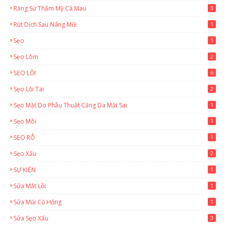
Răng Sứ Thẩm Mỹ Cà Mau
3
Rút Dịch Sau Nâng Mũi
1
Sẹo
1
Sẹo Lõm
2
SẸO LỒI
6
Sẹo Lồi Tai
2
Sẹo Mặt Do Phẫu Thuật Căng Da Mặt Sai
1
Sẹo Môi
1
SẸO RỖ
1
Sẹo Xấu
2
SỰ KIỆN
1
Sửa Mắt Lỗi
1
Sửa Mũi Cũ Hỏng
1
Sửa Sẹo Xấu
3