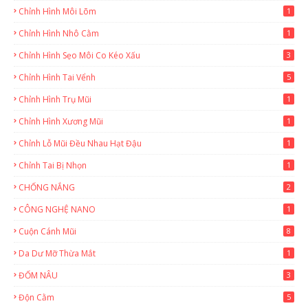
Chỉnh Hình Môi Lõm
1
Chỉnh Hình Nhô Cằm
1
Chỉnh Hình Sẹo Môi Co Kéo Xấu
3
Chỉnh Hình Tai Vểnh
5
Chỉnh Hình Trụ Mũi
1
Chỉnh Hình Xương Mũi
1
Chỉnh Lỗ Mũi Đều Nhau Hạt Đậu
1
Chỉnh Tai Bị Nhọn
1
CHỐNG NẮNG
2
CÔNG NGHỆ NANO
1
Cuộn Cánh Mũi
8
Da Dư Mỡ Thừa Mắt
1
ĐỐM NÂU
3
Độn Cằm
5