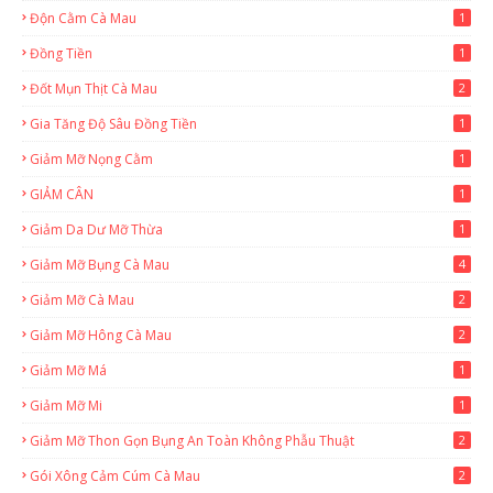
Độn Cằm Cà Mau
1
Đồng Tiền
1
Đốt Mụn Thịt Cà Mau
2
Gia Tăng Độ Sâu Đồng Tiền
1
Giảm Mỡ Nọng Cằm
1
GIẢM CÂN
1
Giảm Da Dư Mỡ Thừa
1
Giảm Mỡ Bụng Cà Mau
4
Giảm Mỡ Cà Mau
2
Giảm Mỡ Hông Cà Mau
2
Giảm Mỡ Má
1
Giảm Mỡ Mi
1
Giảm Mỡ Thon Gọn Bụng An Toàn Không Phẫu Thuật
2
Gói Xông Cảm Cúm Cà Mau
2