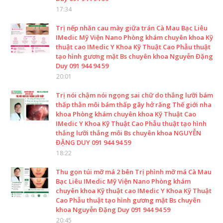
17:34
Trị nếp nhăn cau mày giữa trán Cà Mau Bạc Liêu
IMedic Mỹ Viện Nano Phòng khám chuyên khoa Kỹ
thuật cao IMedic Y Khoa Kỹ Thuật Cao Phẫu thuật
tạo hình gương mặt Bs chuyên khoa Nguyễn Đặng
Duy 091 944 94 59
20:01
Trị nói chậm nói ngọng sai chữ do thắng lưỡi bám
thấp thằn môi bám thấp gây hở răng Thế giới nha
khoa Phòng khám chuyên khoa Kỹ Thuật Cao
IMedic Y Khoa Kỹ Thuật Cao Phẫu thuật tạo hình
thắng lưỡi thắng môi Bs chuyên khoa NGUYỄN
ĐẶNG DUY 091 944 94 59
18:22
Thu gọn túi mỡ má 2 bên Trị phình mỡ má Cà Mau
Bạc Liêu IMedic Mỹ Viện Nano Phòng khám
chuyên khoa Kỹ thuật cao IMedic Y Khoa Kỹ Thuật
Cao Phẫu thuật tạo hình gương mặt Bs chuyên
khoa Nguyễn Đặng Duy 091 944 94 59
20:45