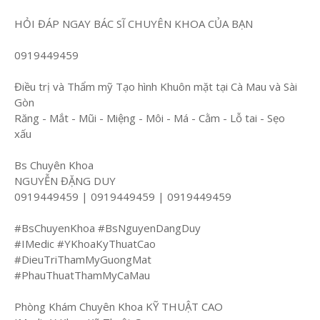
HỎI ĐÁP NGAY BÁC SĨ CHUYÊN KHOA CỦA BẠN
0919449459
Điều trị và Thẩm mỹ Tạo hình Khuôn mặt tại Cà Mau và Sài
Gòn
Răng - Mắt - Mũi - Miệng - Môi - Má - Cằm - Lỗ tai - Sẹo
xấu
Bs Chuyên Khoa
NGUYỄN ĐẶNG DUY
0919449459 | 0919449459 | 0919449459
#BsChuyenKhoa #BsNguyenDangDuy
#IMedic #YKhoaKyThuatCao
#DieuTriThamMyGuongMat
#PhauThuatThamMyCaMau
Phòng Khám Chuyên Khoa KỸ THUẬT CAO