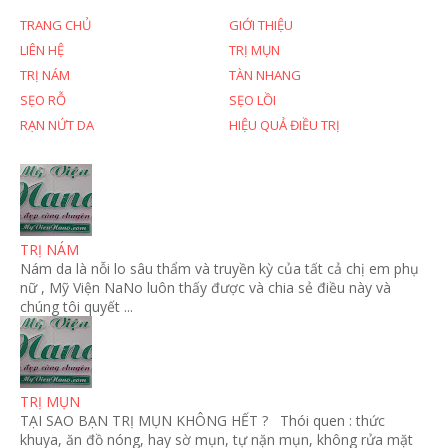
TRANG CHỦ
GIỚI THIỆU
LIÊN HỆ
TRỊ MỤN
TRỊ NÁM
TÀN NHANG
SẸO RỖ
SẸO LỒI
RẠN NỨT DA
HIỆU QUẢ ĐIỀU TRỊ
TRỊ NÁM
Nám da là nỗi lo sâu thẩm và truyền kỳ của tất cả chị em phụ
nữ , Mỹ Viện NaNo luôn thấy được và chia sẻ điều này và
chúng tôi quyết ...
TRỊ MỤN
TẠI SAO BẠN TRỊ MỤN KHÔNG HẾT ? Thói quen : thức
khuya, ăn đồ nóng, hay sờ mụn, tự nặn mụn, không rửa mặt