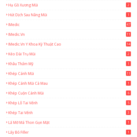
Hạ Gồ Xương Mũi
2
Hút Dịch Sau Nâng Mũi
1
IMedic
47
IMedic.vn
11
1
IMedic.vn Y Khoa Kỹ Thuật Cao
14
Kéo Dài Trụ Mũi
2
Khâu Thẩm Mỹ
1
Khép Cánh Mũi
11
Khép Cánh Mũi Cà Mau
1
Khép Cuộn Cánh Mũi
6
Khép Lỗ Tai Vểnh
5
Khép Tai Vểnh
3
Lấ Mỡ Má Thon Gọn Mặt
1
Lấy Bỏ Filler
1