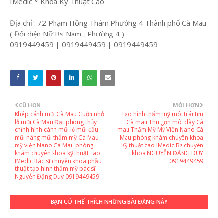
IMedic Y Khoa Kỹ Thuật Cao
Địa chỉ : 72 Phạm Hồng Thám Phường 4 Thành phố Cà Mau
( Đối diện Nữ Bs Nam , Phường 4 )
0919449459 | 0919449459 | 0919449459
CŨ HƠN
MỚI HƠN
Khép cánh mũi Cà Mau Cuộn nhỏ
Tạo hình thẩm mỹ môi trái tim
lỗ mũi Cà Mau Đạt phong thủy
Cà mau Thu gọn môi dày Cà
chỉnh hình cánh mũi lỗ mũi đầu
mau Thẩm Mỹ Mỹ Viện Nano Cà
mũi nâng mũi thẩm mỹ Cà Mau
Mau phòng khám chuyên khoa
mỹ viện Nano Cà Mau phòng
Kỹ thuật cao IMedic Bs chuyên
khám chuyên khoa kỹ thuật cao
khoa NGUYỄN ĐẶNG DUY
IMedic Bác sĩ chuyên khoa phẫu
0919449459
thuật tạo hình thẩm mỹ bác sĩ
Nguyễn Đặng Duy 0919449459
BẠN CÓ THỂ THÍCH NHỮNG BÀI ĐĂNG NÀY