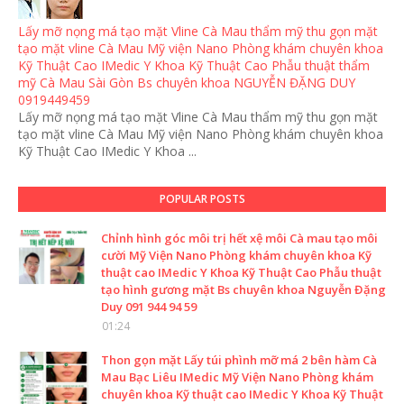
Lấy mỡ nọng má tạo mặt Vline Cà Mau thẩm mỹ thu gọn mặt
tạo mặt vline Cà Mau Mỹ viện Nano Phòng khám chuyên khoa
Kỹ Thuật Cao IMedic Y Khoa Kỹ Thuật Cao Phẫu thuật thẩm
mỹ Cà Mau Sài Gòn Bs chuyên khoa NGUYỄN ĐẶNG DUY
0919449459
Lấy mỡ nọng má tạo mặt Vline Cà Mau thẩm mỹ thu gọn mặt
tạo mặt vline Cà Mau Mỹ viện Nano Phòng khám chuyên khoa
Kỹ Thuật Cao IMedic Y Khoa ...
POPULAR POSTS
Chỉnh hình góc môi trị hết xệ môi Cà mau tạo môi
cười Mỹ Viện Nano Phòng khám chuyên khoa Kỹ
thuật cao IMedic Y Khoa Kỹ Thuật Cao Phẫu thuật
tạo hình gương mặt Bs chuyên khoa Nguyễn Đặng
Duy 091 944 94 59
01:24
Thon gọn mặt Lấy túi phình mỡ má 2 bên hàm Cà
Mau Bạc Liêu IMedic Mỹ Viện Nano Phòng khám
chuyên khoa Kỹ thuật cao IMedic Y Khoa Kỹ Thuật