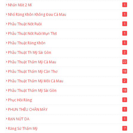
Nhấn Mắt 2 Mí
1
Nhổ Răng Khôn Không Đau Cà Mau
1
Phẫu Thuật Nốt Ruồi
1
Phẫu Thuật Nốt Ruồi Mụn Thịt
1
Phẫu Thuật Răng Khôn
1
Phẫu Thuật Th Mỹ Sài Gòn
2
Phẫu Thuật Thẩm Mỹ Cà Mau
22
9
Phẫu Thuật Thẩm Mỹ Cần Thơ
18
3
Phẫu Thuật Thẩm Mỹ Môi Cà Mau
2
Phẫu Thuật Thẩm Mỹ Sài Gòn
18
2
Phục Hồi Răng
3
PHUN THÊU CHÂN MÀY
1
RẠN NỨT DA
1
Răng Sứ Thẩm Mỹ
7