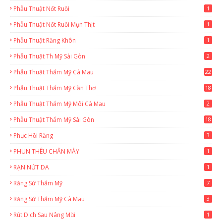
Phẫu Thuật Nốt Ruồi
1
Phẫu Thuật Nốt Ruồi Mụn Thịt
1
Phẫu Thuật Răng Khôn
1
Phẫu Thuật Th Mỹ Sài Gòn
2
Phẫu Thuật Thẩm Mỹ Cà Mau
22
9
Phẫu Thuật Thẩm Mỹ Cần Thơ
18
3
Phẫu Thuật Thẩm Mỹ Môi Cà Mau
2
Phẫu Thuật Thẩm Mỹ Sài Gòn
18
2
Phục Hồi Răng
3
PHUN THÊU CHÂN MÀY
1
RẠN NỨT DA
1
Răng Sứ Thẩm Mỹ
7
Răng Sứ Thẩm Mỹ Cà Mau
3
Rút Dịch Sau Nâng Mũi
1