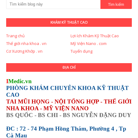
KHÁM KỸ THUẬT CAO
Trang chủ
Lợi ích Khám Kỹ Thuật Cao
Thế giới nha khoa . vn
Mỹ Viện Nano . com
Cơ Xương Khớp . vn
Tuyển dụng
ĐỊA CHỈ
I
Medic.vn
PHÒNG KHÁM CHUYÊN KHOA KỸ THUẬT
CAO
TAI MŨI HỌNG - NỘI TỔNG HỢP - THẾ GIỚI
NHA KHOA - MỸ VIỆN NANO
BS QUỐC - BS CHI - BS NGUYỄN ĐẶNG DUY
ĐC : 72 - 74 Phạm Hồng Thám, Phường 4 , Tp
Cà Mau