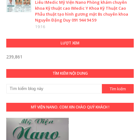
Liêu IMedic Mỹ Viện Nano Phòng khám chuyên
khoa Kỹ thuật cao IMedic Y Khoa Kỹ Thuật Cao
Phẫu thuật tạo hình gương mặt Bs chuyên khoa
Nguyễn Đặng Duy 091 944 94 59
19:16
LƯỢT XEM
239,861
TÌM KIẾM NỘI DUNG
MỸ VIỆN NANO. COM XIN CHÀO QUÝ KHÁCH !