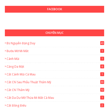
FACEBOOK
CHUYÊN MỤC
Bs Nguyễn Đặng Duy
43
2
Bướu Mỡ Mi Mắt
1
Cánh Mũi
1
Căng Da Mặt
6
Cắt Cánh Mũi Cà Mau
1
Cắt Chỉ Sau Phẫu Thuật Thẩm Mỹ
30
Cắt Chỉ Thẩm Mỹ
10
Cắt Da Dư Mỡ Thừa Mi Mắt Cà Mau
1
Cắt Đồng Điếu
2