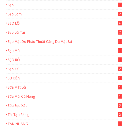
Sẹo
1
Sẹo Lõm
2
SẸO LỒI
6
Sẹo Lồi Tai
2
Sẹo Mặt Do Phẫu Thuật Căng Da Mặt Sai
1
Sẹo Môi
1
SẸO RỖ
1
Sẹo Xấu
2
SỰ KIỆN
1
Sửa Mắt Lỗi
1
Sửa Mũi Cũ Hỏng
1
Sửa Sẹo Xấu
3
Tái Tạo Răng
2
TÀN NHANG
1