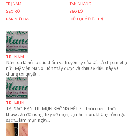
TRỊ NÁM
TÀN NHANG
SẸO RỖ
SẸO LỒI
RẠN NỨT DA
HIỆU QUẢ ĐIỀU TRỊ
TRỊ NÁM
Nám da là nỗi lo sâu thẩm và truyền kỳ của tất cả chị em phụ
nữ , Mỹ Viện NaNo luôn thấy được và chia sẻ điều này và
chúng tôi quyết ...
TRỊ MỤN
TẠI SAO BẠN TRỊ MỤN KHÔNG HẾT ? Thói quen : thức
khuya, ăn đồ nóng, hay sờ mụn, tự nặn mụn, không rửa mặt
sạch... làm mụn ngày...