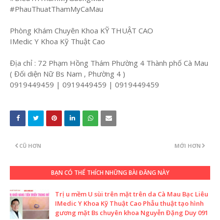
#PhauThuatThamMyCaMau
Phòng Khám Chuyên Khoa KỸ THUẬT CAO
IMedic Y Khoa Kỹ Thuật Cao
Địa chỉ : 72 Phạm Hồng Thám Phường 4 Thành phố Cà Mau
( Đối diện Nữ Bs Nam , Phường 4 )
0919449459 | 0919449459 | 0919449459
CŨ HƠN
MỚI HƠN
BẠN CÓ THỂ THÍCH NHỮNG BÀI ĐĂNG NÀY
Trị u mềm U sùi trên mặt trên da Cà Mau Bạc Liêu
IMedic Y Khoa Kỹ Thuật Cao Phẫu thuật tạo hình
gương mặt Bs chuyên khoa Nguyễn Đặng Duy 091