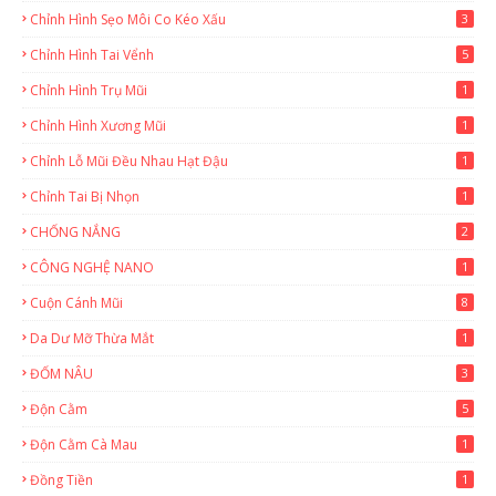
Chỉnh Hình Sẹo Môi Co Kéo Xấu
3
Chỉnh Hình Tai Vểnh
5
Chỉnh Hình Trụ Mũi
1
Chỉnh Hình Xương Mũi
1
Chỉnh Lỗ Mũi Đều Nhau Hạt Đậu
1
Chỉnh Tai Bị Nhọn
1
CHỐNG NẮNG
2
CÔNG NGHỆ NANO
1
Cuộn Cánh Mũi
8
Da Dư Mỡ Thừa Mắt
1
ĐỐM NÂU
3
Độn Cằm
5
Độn Cằm Cà Mau
1
Đồng Tiền
1