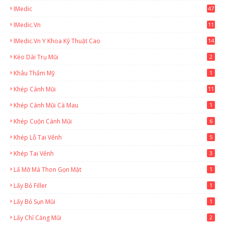
IMedic
47
IMedic.vn
11
1
IMedic.vn Y Khoa Kỹ Thuật Cao
14
Kéo Dài Trụ Mũi
2
Khâu Thẩm Mỹ
1
Khép Cánh Mũi
11
Khép Cánh Mũi Cà Mau
1
Khép Cuộn Cánh Mũi
6
Khép Lỗ Tai Vểnh
5
Khép Tai Vểnh
3
Lấ Mỡ Má Thon Gọn Mặt
1
Lấy Bỏ Filler
1
Lấy Bỏ Sụn Mũi
1
Lấy Chỉ Căng Mũi
2