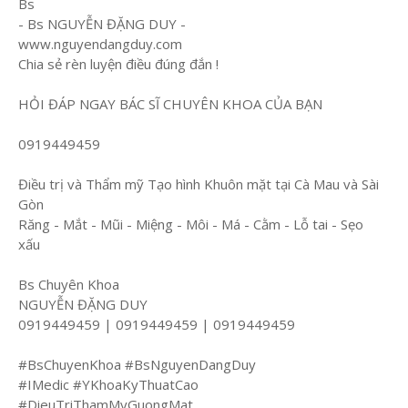
Bs
- Bs NGUYỄN ĐẶNG DUY -
www.nguyendangduy.com
Chia sẻ rèn luyện điều đúng đắn !
HỎI ĐÁP NGAY BÁC SĨ CHUYÊN KHOA CỦA BẠN
0919449459
Điều trị và Thẩm mỹ Tạo hình Khuôn mặt tại Cà Mau và Sài
Gòn
Răng - Mắt - Mũi - Miệng - Môi - Má - Cằm - Lỗ tai - Sẹo
xấu
Bs Chuyên Khoa
NGUYỄN ĐẶNG DUY
0919449459 | 0919449459 | 0919449459
#BsChuyenKhoa #BsNguyenDangDuy
#IMedic #YKhoaKyThuatCao
#DieuTriThamMyGuongMat