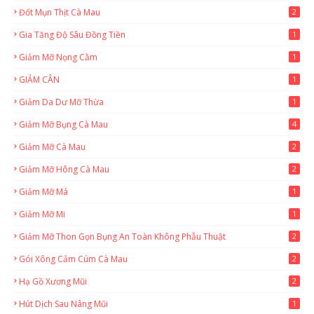
Đốt Mụn Thịt Cà Mau
2
Gia Tăng Độ Sâu Đồng Tiền
1
Giảm Mỡ Nọng Cằm
1
GIẢM CÂN
1
Giảm Da Dư Mỡ Thừa
1
Giảm Mỡ Bụng Cà Mau
4
Giảm Mỡ Cà Mau
2
Giảm Mỡ Hông Cà Mau
2
Giảm Mỡ Má
1
Giảm Mỡ Mi
1
Giảm Mỡ Thon Gọn Bụng An Toàn Không Phẫu Thuật
2
Gói Xông Cảm Cúm Cà Mau
2
Hạ Gồ Xương Mũi
2
Hút Dịch Sau Nâng Mũi
1