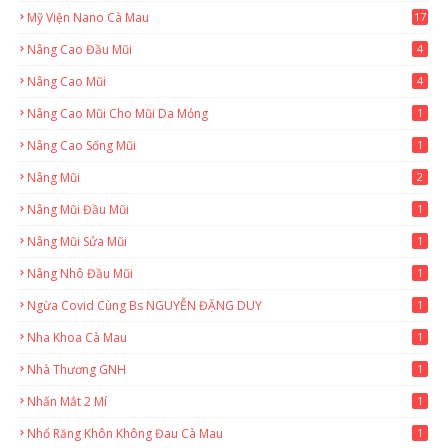
Mỹ Viện Nano Cà Mau
17
8
Nâng Cao Đầu Mũi
4
Nâng Cao Mũi
4
Nâng Cao Mũi Cho Mũi Da Mỏng
1
Nâng Cao Sống Mũi
1
Nâng Mũi
2
Nâng Mũi Đầu Mũi
1
Nâng Mũi Sửa Mũi
1
Nâng Nhô Đầu Mũi
1
Ngừa Covid Cùng Bs NGUYỄN ĐẶNG DUY
1
Nha Khoa Cà Mau
1
Nhà Thương GNH
1
Nhấn Mắt 2 Mí
1
Nhổ Răng Khôn Không Đau Cà Mau
1