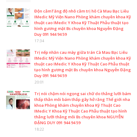
Độn cằmTăng độ nhô cằm trị hô Cà Mau Bạc Liêu
IMedic Mỹ Viện Nano Phòng khám chuyên khoa Kỹ
thuật cao IMedic Y Khoa Kỹ Thuật Phẫu thuật tạo
hình gương mặt Bs chuyên khoa Nguyễn Đặng
Duy 091 944 94 59
17:34
Trị nếp nhăn cau mày giữa trán Cà Mau Bạc Liêu
IMedic Mỹ Viện Nano Phòng khám chuyên khoa Kỹ
thuật cao IMedic Y Khoa Kỹ Thuật Cao Phẫu thuật
tạo hình gương mặt Bs chuyên khoa Nguyễn Đặng
Duy 091 944 94 59
20:01
Trị nói chậm nói ngọng sai chữ do thắng lưỡi bám
thấp thằn môi bám thấp gây hở răng Thế giới nha
khoa Phòng khám chuyên khoa Kỹ Thuật Cao
IMedic Y Khoa Kỹ Thuật Cao Phẫu thuật tạo hình
thắng lưỡi thắng môi Bs chuyên khoa NGUYỄN
ĐẶNG DUY 091 944 94 59
18:22