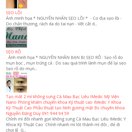
SẸO LỒI
Ảnh minh họa * NGUYÊN NHÂN SẸO LỒI * - Cơ địa sẹo lồi -
Do chấn thương, rách da do tai nạn - Vết cắt d...
SẸO RỖ
Ảnh minh họa * NGUYÊN NHÂN BẠN BỊ SẸO RỖ : Sẹo rỗ do
mụn bọc , mụn trứng cá : Do sau quá trình lành mụn để lại sẹo
Sẹo rỗ do mụn...
Tạo mắt 2 mí không sưng Cà Mau Bạc Liêu IMedic Mỹ Viện
Nano Phòng khám chuyên khoa Kỹ thuật cao IMedic Y Khoa
Kỹ Thuật Cao Phẫu thuật tạo hình gương mặt Bs chuyên khoa
Nguyễn Đặng Duy 091 944 94 59
Chỉnh mí đôi nhanh gọn không sưng Cà Mau Bạc Liêu IMedic Y
Khoa Kỹ Thuật Cao Chỉnh nhanh mí lót thành mí đôi , đẻ đi
chơi lễ G...