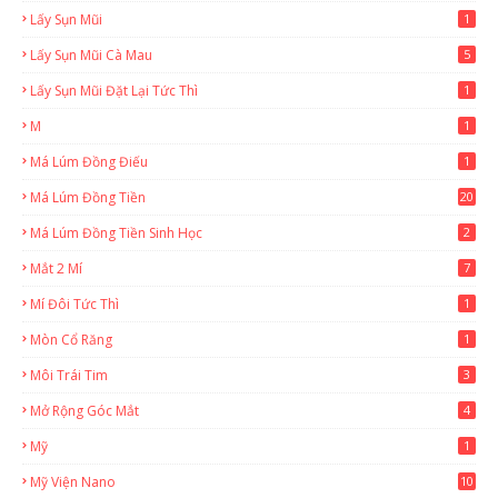
Lấy Sụn Mũi
1
Lấy Sụn Mũi Cà Mau
5
Lấy Sụn Mũi Đặt Lại Tức Thì
1
M
1
Má Lúm Đồng Điếu
1
Má Lúm Đồng Tiền
20
Má Lúm Đồng Tiền Sinh Học
2
Mắt 2 Mí
7
Mí Đôi Tức Thì
1
Mòn Cổ Răng
1
Môi Trái Tim
3
Mở Rộng Góc Mắt
4
Mỹ
1
Mỹ Viện Nano
10