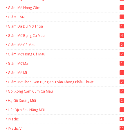
Giảm Mỡ Nọng Cằm
1
GIẢM CÂN
1
Giảm Da Dư Mỡ Thừa
1
Giảm Mỡ Bụng Cà Mau
4
Giảm Mỡ Cà Mau
2
Giảm Mỡ Hông Cà Mau
2
Giảm Mỡ Má
1
Giảm Mỡ Mi
1
Giảm Mỡ Thon Gọn Bụng An Toàn Không Phẫu Thuật
2
Gói Xông Cảm Cúm Cà Mau
2
Hạ Gồ Xương Mũi
2
Hút Dịch Sau Nâng Mũi
1
IMedic
47
IMedic.vn
11