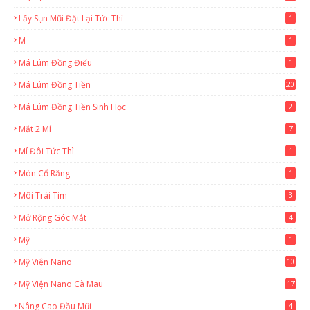
Lấy Sụn Mũi Đặt Lại Tức Thì
1
M
1
Má Lúm Đồng Điếu
1
Má Lúm Đồng Tiền
20
Má Lúm Đồng Tiền Sinh Học
2
Mắt 2 Mí
7
Mí Đôi Tức Thì
1
Mòn Cổ Răng
1
Môi Trái Tim
3
Mở Rộng Góc Mắt
4
Mỹ
1
Mỹ Viện Nano
10
Mỹ Viện Nano Cà Mau
17
8
Nâng Cao Đầu Mũi
4