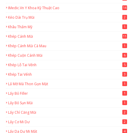
1
IMedic.vn Y Khoa Kỹ Thuật Cao
14
Kéo Dài Trụ Mũi
2
Khâu Thẩm Mỹ
1
Khép Cánh Mũi
11
Khép Cánh Mũi Cà Mau
1
Khép Cuộn Cánh Mũi
6
Khép Lỗ Tai Vểnh
5
Khép Tai Vểnh
3
Lấ Mỡ Má Thon Gọn Mặt
1
Lấy Bỏ Filler
1
Lấy Bỏ Sụn Mũi
1
Lấy Chỉ Căng Mũi
2
Lấy Cơ Mi Dư
2
Lấy Da Dư Mi Mắt
4