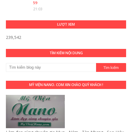
59
21:03
LƯỢT XEM
239,542
TÌM KIẾM NỘI DUNG
MỸ VIỆN NANO. COM XIN CHÀO QUÝ KHÁCH !