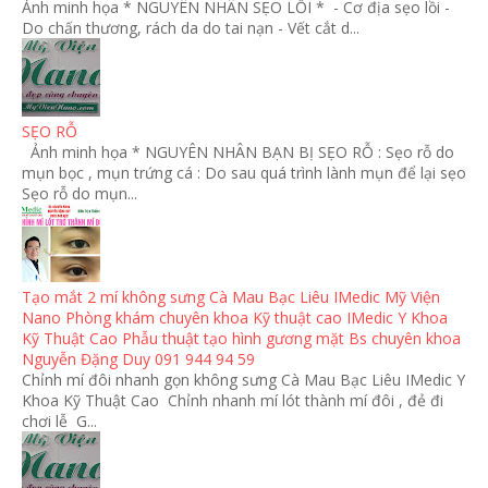
Ảnh minh họa * NGUYÊN NHÂN SẸO LỒI * - Cơ địa sẹo lồi -
Do chấn thương, rách da do tai nạn - Vết cắt d...
SẸO RỖ
Ảnh minh họa * NGUYÊN NHÂN BẠN BỊ SẸO RỖ : Sẹo rỗ do
mụn bọc , mụn trứng cá : Do sau quá trình lành mụn để lại sẹo
Sẹo rỗ do mụn...
Tạo mắt 2 mí không sưng Cà Mau Bạc Liêu IMedic Mỹ Viện
Nano Phòng khám chuyên khoa Kỹ thuật cao IMedic Y Khoa
Kỹ Thuật Cao Phẫu thuật tạo hình gương mặt Bs chuyên khoa
Nguyễn Đặng Duy 091 944 94 59
Chỉnh mí đôi nhanh gọn không sưng Cà Mau Bạc Liêu IMedic Y
Khoa Kỹ Thuật Cao Chỉnh nhanh mí lót thành mí đôi , đẻ đi
chơi lễ G...