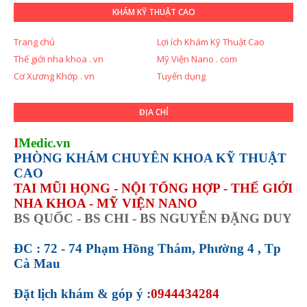
KHÁM KỸ THUẬT CAO
Trang chủ
Lợi ích Khám Kỹ Thuật Cao
Thế giới nha khoa . vn
Mỹ Viện Nano . com
Cơ Xương Khớp . vn
Tuyển dụng
ĐỊA CHỈ
I
Medic.vn
PHÒNG KHÁM CHUYÊN KHOA KỸ THUẬT
CAO
TAI MŨI HỌNG - NỘI TỔNG HỢP - THẾ GIỚI
NHA KHOA - MỸ VIỆN NANO
BS QUỐC - BS CHI - BS NGUYỄN ĐẶNG DUY
ĐC : 72 - 74 Phạm Hồng Thám, Phường 4 , Tp
Cà Mau
Đặt lịch khám &
góp ý :
0944434284