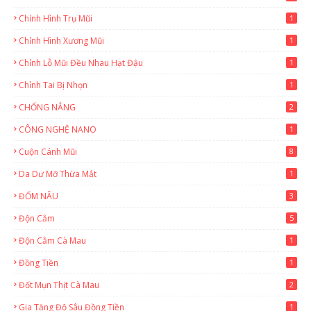
Chỉnh Hình Trụ Mũi
1
Chỉnh Hình Xương Mũi
1
Chỉnh Lỗ Mũi Đều Nhau Hạt Đậu
1
Chỉnh Tai Bị Nhọn
1
CHỐNG NẮNG
2
CÔNG NGHỆ NANO
1
Cuộn Cánh Mũi
8
Da Dư Mỡ Thừa Mắt
1
ĐỐM NÂU
3
Độn Cằm
5
Độn Cằm Cà Mau
1
Đồng Tiền
1
Đốt Mụn Thịt Cà Mau
2
Gia Tăng Độ Sâu Đồng Tiền
1