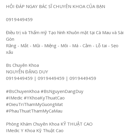
HỎI ĐÁP NGAY BÁC SĨ CHUYÊN KHOA CỦA BẠN
0919449459
Điều trị và Thẩm mỹ Tạo hình Khuôn mặt tại Cà Mau và Sài
Gòn
Răng - Mắt - Mũi - Miệng - Môi - Má - Cằm - Lỗ tai - Sẹo
xấu
Bs Chuyên Khoa
NGUYỄN ĐẶNG DUY
0919449459 | 0919449459 | 0919449459
#BsChuyenKhoa #BsNguyenDangDuy
#IMedic #YKhoaKyThuatCao
#DieuTriThamMyGuongMat
#PhauThuatThamMyCaMau
Phòng Khám Chuyên Khoa KỸ THUẬT CAO
IMedic Y Khoa Kỹ Thuật Cao