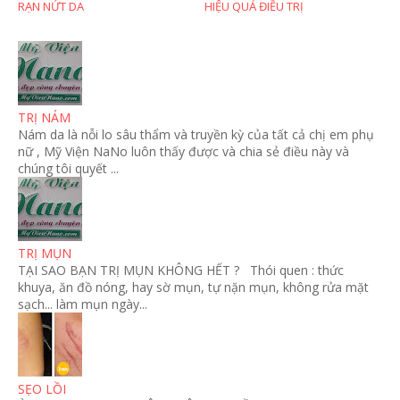
RẠN NỨT DA
HIỆU QUẢ ĐIỀU TRỊ
TRỊ NÁM
Nám da là nỗi lo sâu thẩm và truyền kỳ của tất cả chị em phụ
nữ , Mỹ Viện NaNo luôn thấy được và chia sẻ điều này và
chúng tôi quyết ...
TRỊ MỤN
TẠI SAO BẠN TRỊ MỤN KHÔNG HẾT ? Thói quen : thức
khuya, ăn đồ nóng, hay sờ mụn, tự nặn mụn, không rửa mặt
sạch... làm mụn ngày...
SẸO LỒI