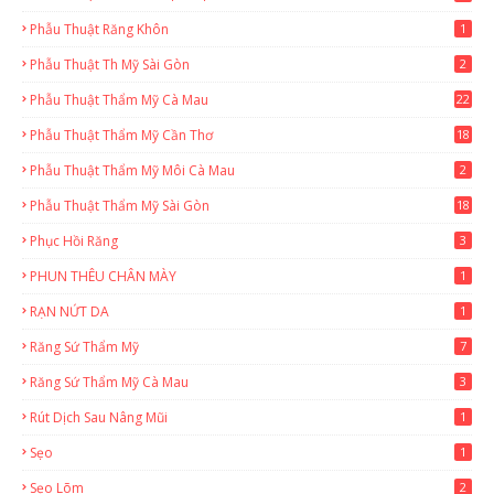
Phẫu Thuật Răng Khôn
1
Phẫu Thuật Th Mỹ Sài Gòn
2
Phẫu Thuật Thẩm Mỹ Cà Mau
22
9
Phẫu Thuật Thẩm Mỹ Cần Thơ
18
3
Phẫu Thuật Thẩm Mỹ Môi Cà Mau
2
Phẫu Thuật Thẩm Mỹ Sài Gòn
18
2
Phục Hồi Răng
3
PHUN THÊU CHÂN MÀY
1
RẠN NỨT DA
1
Răng Sứ Thẩm Mỹ
7
Răng Sứ Thẩm Mỹ Cà Mau
3
Rút Dịch Sau Nâng Mũi
1
Sẹo
1
Sẹo Lõm
2