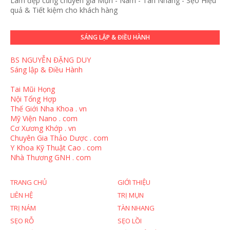
Làm đẹp cùng chuyên gia Mụn - Nám - Tàn Nhang - Sẹo Hiệu
quả & Tiết kiệm cho khách hàng
SÁNG LẬP & ĐIỀU HÀNH
BS NGUYỄN ĐẶNG DUY
Sáng lập & Điều Hành
Tai Mũi Họng
Nội Tổng Hợp
Thế Giới Nha Khoa . vn
Mỹ Viện Nano . com
Cơ Xương Khớp . vn
Chuyên Gia Thảo Dược . com
Y Khoa Kỹ Thuật Cao . com
Nhà Thương GNH . com
TRANG CHỦ
GIỚI THIỆU
LIÊN HỆ
TRỊ MỤN
TRỊ NÁM
TÀN NHANG
SẸO RỖ
SẸO LỒI