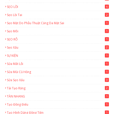
SẸO LỒI
6
Sẹo Lồi Tai
2
Sẹo Mặt Do Phẫu Thuật Căng Da Mặt Sai
1
Sẹo Môi
1
SẸO RỖ
1
Sẹo Xấu
2
SỰ KIỆN
1
Sửa Mắt Lỗi
1
Sửa Mũi Cũ Hỏng
1
Sửa Sẹo Xấu
3
Tái Tạo Răng
2
TÀN NHANG
1
Tạo Đồng Điếu
1
Tạo Hình Dáng Đồng Tiền
1