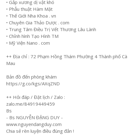
• Gắp xương dị vật khó
• Phẫu thuật Hàm Mặt
• Thế Giới Nha Khoa . vn
• Chuyên Gia Thảo Dược . com
• Trung Tâm Điều Trị Vết Thương Lâu Lành
• Chỉnh hình Tạo Hình TM
• Mỹ Viện Nano . com
++ Địa chỉ : 72 Phạm Hồng Thám Phường 4 Thành phố Cà
Mau
Bản đồ đến phòng khám
https://g.co/kgs/AXqZND
++ Hỏi đáp / Đặt lịch / Zalo :
zalo.me/84919449459
Bs
- Bs NGUYỄN ĐẶNG DUY -
www.nguyendangduy.com
Chia sẻ rèn luyện điều đúng đắn !