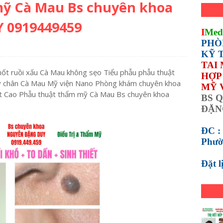
mỹ Cà Mau Bs chuyên khoa
 0919449459
I
Med
PHÒ
KỸ 
TAI
nốt ruồi xấu Cà Mau không sẹo Tiểu phẫu phẫu thuật
HỢP 
ay chân Cà Mau Mỹ viện Nano Phòng khám chuyên khoa
MỸ 
t Cao Phẫu thuật thẩm mỹ Cà Mau Bs chuyên khoa
BS Q
ĐẶN
ĐC :
Phườ
Đặt 