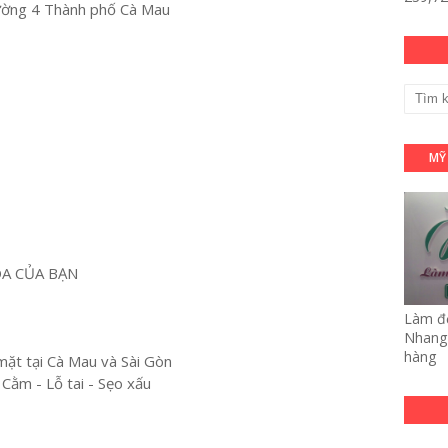
ường 4 Thành phố Cà Mau
MỸ
OA CỦA BẠN
Làm đẹ
Nhang 
hàng
mặt tại Cà Mau và Sài Gòn
 Cằm - Lỗ tai - Sẹo xấu