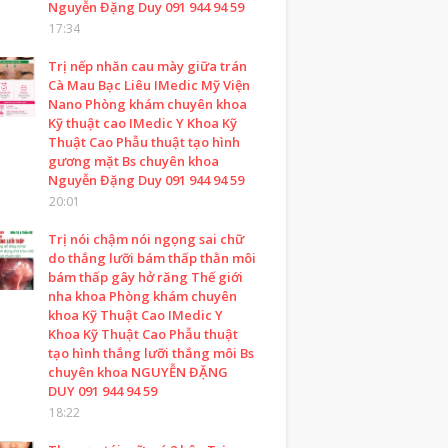
Nguyễn Đặng Duy 091 944 94 59
17:34
Trị nếp nhăn cau mày giữa trán
Cà Mau Bạc Liêu IMedic Mỹ Viện
Nano Phòng khám chuyên khoa
Kỹ thuật cao IMedic Y Khoa Kỹ
Thuật Cao Phẫu thuật tạo hình
gương mặt Bs chuyên khoa
Nguyễn Đặng Duy 091 944 94 59
20:01
Trị nói chậm nói ngọng sai chữ
do thắng lưỡi bám thấp thằn môi
bám thấp gây hở răng Thế giới
nha khoa Phòng khám chuyên
khoa Kỹ Thuật Cao IMedic Y
Khoa Kỹ Thuật Cao Phẫu thuật
tạo hình thắng lưỡi thắng môi Bs
chuyên khoa NGUYỄN ĐẶNG
DUY 091 944 94 59
18:22