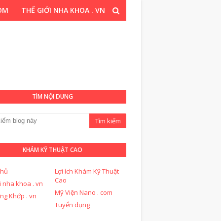
COM
THẾ GIỚI NHA KHOA . VN
T CAO . COM
TÌM NỘI DUNG
KHÁM KỸ THUẬT CAO
chủ
Lợi ích Khám Kỹ Thuật
Cao
i nha khoa . vn
Mỹ Viện Nano . com
ng Khớp . vn
Tuyển dụng