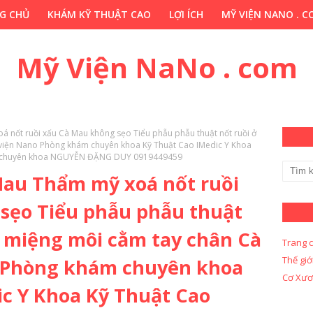
G CHỦ
KHÁM KỸ THUẬT CAO
LỢI ÍCH
MỸ VIỆN NANO . 
HỚP . VN
CHUYÊN GIA THẢO DƯỢC . COM
Y KHOA KỸ THUẬ
Mỹ Viện NaNo . com
oá nốt ruồi xấu Cà Mau không sẹo Tiểu phẫu phẫu thuật nốt ruồi ở
viện Nano Phòng khám chuyên khoa Kỹ Thuật Cao IMedic Y Khoa
Bs chuyên khoa NGUYỄN ĐẶNG DUY 0919449459
 Mau Thẩm mỹ xoá nốt ruồi
sẹo Tiểu phẫu phẫu thuật
i miệng môi cằm tay chân Cà
Trang 
Thế giớ
 Phòng khám chuyên khoa
Cơ Xươ
ic Y Khoa Kỹ Thuật Cao