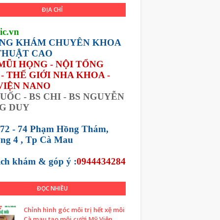
ĐỊA CHỈ
ic.vn
NG KHÁM CHUYÊN KHOA
THUẬT CAO
 MŨI HỌNG - NỘI TỔNG
- THẾ GIỚI NHA KHOA -
VIỆN NANO
UỐC - BS CHI - BS NGUYỄN
G DUY
 72 - 74 Phạm Hồng Thám,
ng 4 , Tp Cà Mau
lịch khám &
góp ý :
0944434284
ĐỌC NHIỀU
Chỉnh hình góc môi trị hết xệ môi
Cà mau tạo môi cười Mỹ Viện