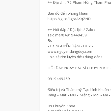
++ Địa chỉ : 72 Phạm Hồng Thám Ph
Bản đồ đến phòng khám
https://g.co/kgs/AXqZND
++ Hỏi đáp / Đặt lịch / Zalo :
zalo.me/84919449459
Bs
- Bs NGUYỄN ĐẶNG DUY -
www.nguyendangduy.com
Chia sẻ rèn luyện điều đúng đắn !
HỎI ĐÁP NGAY BÁC SĨ CHUYÊN KH
0919449459
Điều trị và Thẩm mỹ Tạo hình Khuôn 
Răng - Mắt - Mũi - Miệng - Môi - Má -
Bs Chuyên Khoa