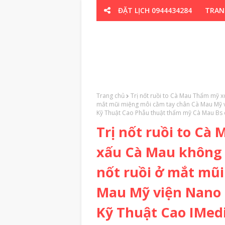
ĐẶT LỊCH 0944434284
TRAN
CƠ XƯƠNG K
Trang chủ
Trị nốt ruồi to Cà Mau Thẩm mỹ x
mắt mũi miệng môi cằm tay chân Cà Mau Mỹ 
Kỹ Thuật Cao Phẫu thuật thẩm mỹ Cà Mau 
Trị nốt ruồi to Cà
xấu Cà Mau không 
nốt ruồi ở mắt mũ
Mau Mỹ viện Nano
Kỹ Thuật Cao IMed