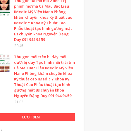
Thu gọn túi mỡ má 2 bên Trị
phình mỡ má Cà Mau Bạc Liêu
IMedic Mỹ Viện Nano Phòng
khám chuyên khoa Kỹ thuật cao
IMedic Y Khoa Kỹ Thuật Cao
Phẫu thuật tạo hình gương mặt
Bs chuyên khoa Nguyễn Đặng
Duy 091 944 94 59
20:45
Thu gọn môi trên bị dày môi
dưới bị dày Tạo hình môi trái tim
Cà Mau Bạc Liêu IMedic Mỹ Viện
Nano Phòng khám chuyên khoa
Kỹ thuật cao IMedic Y Khoa Kỹ
Thuật Cao Phẫu thuật tạo hình
gương mặt Bs chuyên khoa
Nguyễn Đặng Duy 091 944 94 59
21:03
LƯỢT XEM
22