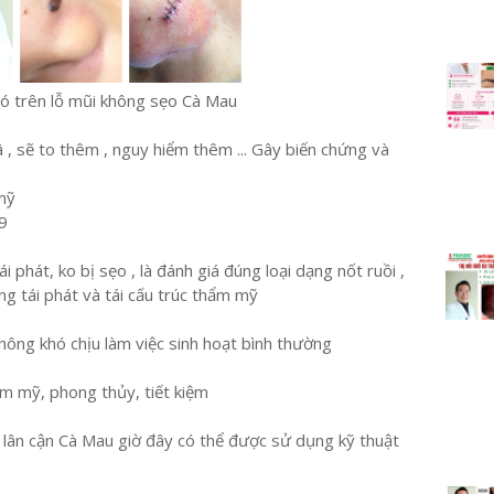
khó trên lỗ mũi không sẹo Cà Mau
 , sẽ to thêm , nguy hiểm thêm ... Gây biến chứng và
 mỹ
9
i phát, ko bị sẹo , là đánh giá đúng loại dạng nốt ruồi ,
ng tái phát và tái cấu trúc thẩm mỹ
ông khó chịu làm việc sinh hoạt bình thường
ẩm mỹ, phong thủy, tiết kiệm
h lân cận Cà Mau giờ đây có thể được sử dụng kỹ thuật