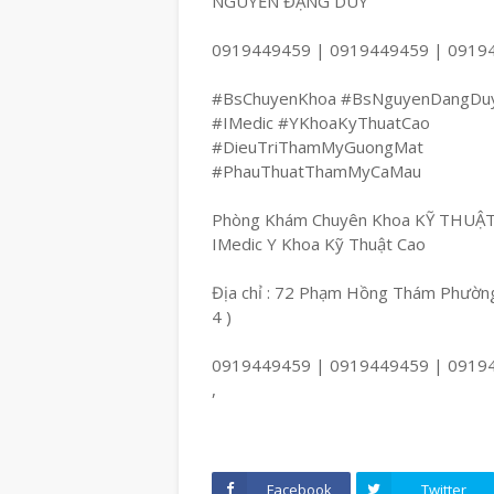
NGUYỄN ĐẶNG DUY
0919449459 | 0919449459 | 0919
#BsChuyenKhoa #BsNguyenDangDu
#IMedic #YKhoaKyThuatCao
#DieuTriThamMyGuongMat
#PhauThuatThamMyCaMau
Phòng Khám Chuyên Khoa KỸ THUẬ
IMedic Y Khoa Kỹ Thuật Cao
Địa chỉ : 72 Phạm Hồng Thám Phường
4 )
0919449459 | 0919449459 | 0919
,
Facebook
Twitter