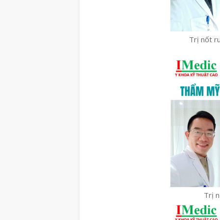
Trị nốt r
Trị 