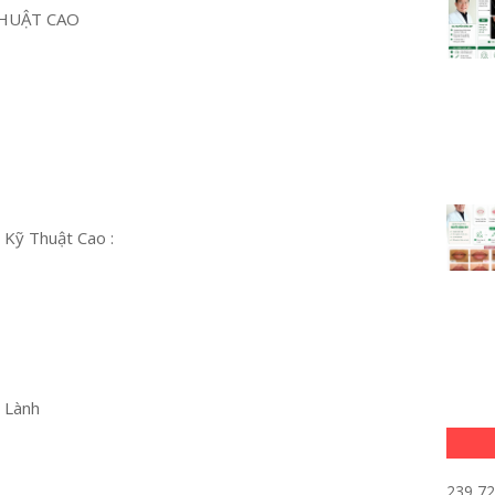
HUẬT CAO
 Kỹ Thuật Cao :
u Lành
239,7