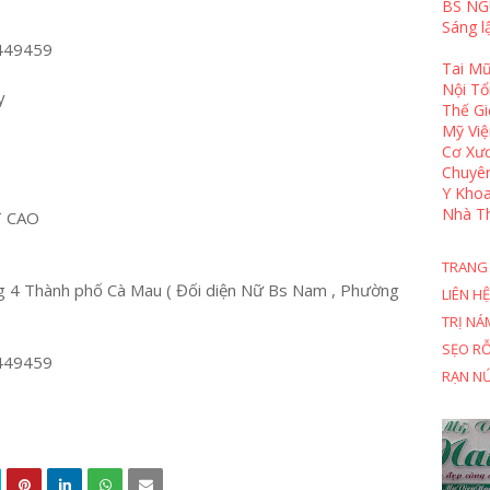
BS NG
Sáng l
449459
Tai Mũ
Nội T
y
Thế Gi
Mỹ Việ
Cơ Xươ
Chuyê
Y Khoa
Nhà T
T CAO
TRANG
 4 Thành phố Cà Mau ( Đối diện Nữ Bs Nam , Phường
LIÊN HỆ
TRỊ NÁ
SẸO R
449459
RẠN N