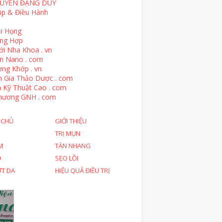
UYỄN ĐẶNG DUY
ập & Điều Hành
i Họng
ổng Hợp
ới Nha Khoa . vn
n Nano . com
ng Khớp . vn
n Gia Thảo Dược . com
 Kỹ Thuật Cao . com
hương GNH . com
 CHỦ
GIỚI THIỆU
TRỊ MỤN
M
TÀN NHANG
Ỗ
SẸO LỒI
ỨT DA
HIỆU QUẢ ĐIỀU TRỊ