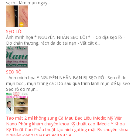
sạch... làm mụn ngày...
SẸO LỒI
Ảnh minh họa * NGUYÊN NHÂN SẸO LỒI * - Cơ địa sẹo lồi -
Do chấn thương, rách da do tai nạn - Vết cắt d...
SẸO RỖ
Ảnh minh họa * NGUYÊN NHÂN BẠN BỊ SẸO RỖ : Sẹo rỗ do
mụn bọc , mụn trứng cá : Do sau quá trình lành mụn để lại sẹo
Sẹo rỗ do mụn...
Tạo mắt 2 mí không sưng Cà Mau Bạc Liêu IMedic Mỹ Viện
Nano Phòng khám chuyên khoa Kỹ thuật cao IMedic Y Khoa
Kỹ Thuật Cao Phẫu thuật tạo hình gương mặt Bs chuyên khoa
Nguyễn Đặng Duy 091 944 94 59