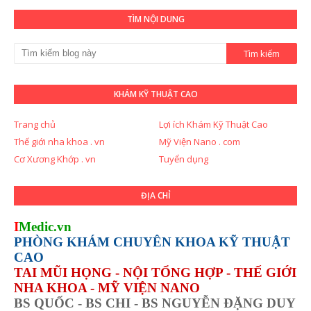
TÌM NỘI DUNG
KHÁM KỸ THUẬT CAO
Trang chủ
Lợi ích Khám Kỹ Thuật Cao
Thế giới nha khoa . vn
Mỹ Viện Nano . com
Cơ Xương Khớp . vn
Tuyển dụng
ĐỊA CHỈ
I
Medic.vn
PHÒNG KHÁM CHUYÊN KHOA KỸ THUẬT
CAO
TAI MŨI HỌNG - NỘI TỔNG HỢP - THẾ GIỚI
NHA KHOA - MỸ VIỆN NANO
BS QUỐC - BS CHI - BS NGUYỄN ĐẶNG DUY