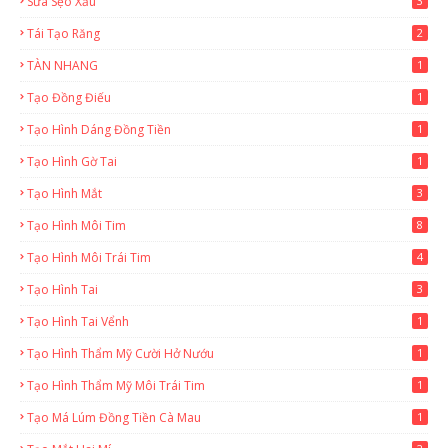
Sửa Sẹo Xấu
3
Tái Tạo Răng
2
TÀN NHANG
1
Tạo Đồng Điếu
1
Tạo Hình Dáng Đồng Tiền
1
Tạo Hình Gờ Tai
1
Tạo Hình Mắt
3
Tạo Hình Môi Tim
8
Tạo Hình Môi Trái Tim
4
Tạo Hình Tai
3
Tạo Hình Tai Vểnh
1
Tạo Hình Thẩm Mỹ Cười Hở Nướu
1
Tạo Hình Thẩm Mỹ Môi Trái Tim
1
Tạo Má Lúm Đồng Tiền Cà Mau
1