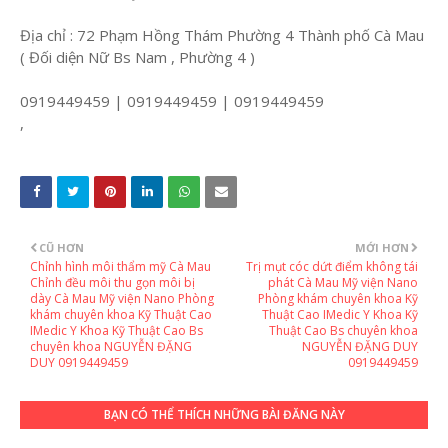
Địa chỉ : 72 Phạm Hồng Thám Phường 4 Thành phố Cà Mau
( Đối diện Nữ Bs Nam , Phường 4 )
0919449459 | 0919449459 | 0919449459
,
CŨ HƠN
MỚI HƠN
Chỉnh hình môi thẩm mỹ Cà Mau
Trị mụt cóc dứt điểm không tái
Chỉnh đều môi thu gọn môi bị
phát Cà Mau Mỹ viện Nano
dày Cà Mau Mỹ viện Nano Phòng
Phòng khám chuyên khoa Kỹ
khám chuyên khoa Kỹ Thuật Cao
Thuật Cao IMedic Y Khoa Kỹ
IMedic Y Khoa Kỹ Thuật Cao Bs
Thuật Cao Bs chuyên khoa
chuyên khoa NGUYỄN ĐẶNG
NGUYỄN ĐẶNG DUY
DUY 0919449459
0919449459
BẠN CÓ THỂ THÍCH NHỮNG BÀI ĐĂNG NÀY