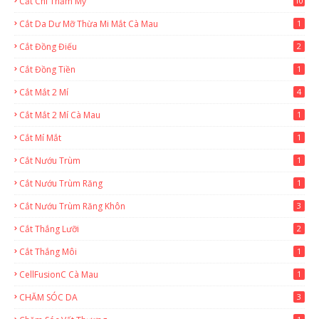
Cắt Chỉ Thẩm Mỹ
10
Cắt Da Dư Mỡ Thừa Mi Mắt Cà Mau
1
Cắt Đồng Điếu
2
Cắt Đồng Tiền
1
Cắt Mắt 2 Mí
4
Cắt Mắt 2 Mí Cà Mau
1
Cắt Mí Mắt
1
Cắt Nướu Trùm
1
Cắt Nướu Trùm Răng
1
Cắt Nướu Trùm Răng Khôn
3
Cắt Thắng Lưỡi
2
Cắt Thắng Môi
1
CellFusionC Cà Mau
1
CHĂM SÓC DA
3