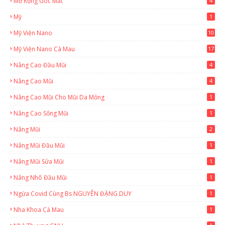
Mở Rộng Góc Mắt
4
Mỹ
1
Mỹ Viện Nano
10
Mỹ Viện Nano Cà Mau
17
8
Nâng Cao Đầu Mũi
4
Nâng Cao Mũi
4
Nâng Cao Mũi Cho Mũi Da Mỏng
1
Nâng Cao Sống Mũi
1
Nâng Mũi
2
Nâng Mũi Đầu Mũi
1
Nâng Mũi Sửa Mũi
1
Nâng Nhô Đầu Mũi
1
Ngừa Covid Cùng Bs NGUYỄN ĐẶNG DUY
1
Nha Khoa Cà Mau
1