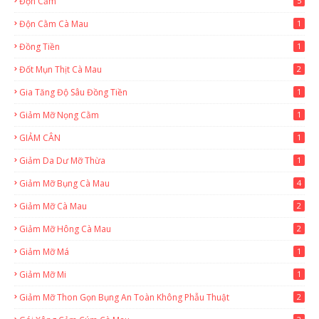
Độn Cằm
5
Độn Cằm Cà Mau
1
Đồng Tiền
1
Đốt Mụn Thịt Cà Mau
2
Gia Tăng Độ Sâu Đồng Tiền
1
Giảm Mỡ Nọng Cằm
1
GIẢM CÂN
1
Giảm Da Dư Mỡ Thừa
1
Giảm Mỡ Bụng Cà Mau
4
Giảm Mỡ Cà Mau
2
Giảm Mỡ Hông Cà Mau
2
Giảm Mỡ Má
1
Giảm Mỡ Mi
1
Giảm Mỡ Thon Gọn Bụng An Toàn Không Phẫu Thuật
2