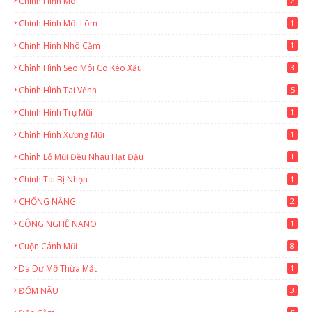
Chỉnh Hình Môi
2
Chỉnh Hình Môi Lõm
1
Chỉnh Hình Nhô Cằm
1
Chỉnh Hình Sẹo Môi Co Kéo Xấu
3
Chỉnh Hình Tai Vểnh
5
Chỉnh Hình Trụ Mũi
1
Chỉnh Hình Xương Mũi
1
Chỉnh Lỗ Mũi Đều Nhau Hạt Đậu
1
Chỉnh Tai Bị Nhọn
1
CHỐNG NẮNG
2
CÔNG NGHỆ NANO
1
Cuộn Cánh Mũi
8
Da Dư Mỡ Thừa Mắt
1
ĐỐM NÂU
3