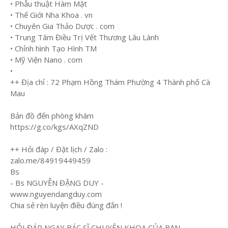
• Phẫu thuật Hàm Mặt
• Thế Giới Nha Khoa . vn
• Chuyên Gia Thảo Dược . com
• Trung Tâm Điều Trị Vết Thương Lâu Lành
• Chỉnh hình Tạo Hình TM
• Mỹ Viện Nano . com
•
++ Địa chỉ : 72 Phạm Hồng Thám Phường 4 Thành phố Cà
Mau
Bản đồ đến phòng khám
https://g.co/kgs/AXqZND
++ Hỏi đáp / Đặt lịch / Zalo :
zalo.me/84919449459
Bs
- Bs NGUYỄN ĐẶNG DUY -
www.nguyendangduy.com
Chia sẻ rèn luyện điều đúng đắn !
HỎI ĐÁP NGAY BÁC SĨ CHUYÊN KHOA CỦA BẠN