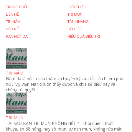
TRANG CHỦ
GIỚI THIỆU
LIÊN HỆ
TRỊ MỤN
TRỊ NÁM
TÀN NHANG
SẸO RỖ
SẸO LỒI
RẠN NỨT DA
HIỆU QUẢ ĐIỀU TRỊ
TRỊ NÁM
Nám da là nỗi lo sâu thẩm và truyền kỳ của tất cả chị em phụ
nữ , Mỹ Viện NaNo luôn thấy được và chia sẻ điều này và
chúng tôi quyết ...
TRỊ MỤN
TẠI SAO BẠN TRỊ MỤN KHÔNG HẾT ? Thói quen : thức
khuya, ăn đồ nóng, hay sờ mụn, tự nặn mụn, không rửa mặt