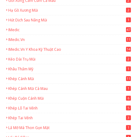
Gói Xông Cảm Cúm Cà Mau
2
Hạ Gồ Xương Mũi
2
Hút Dịch Sau Nâng Mũi
1
IMedic
47
IMedic.vn
11
1
IMedic.vn Y Khoa Kỹ Thuật Cao
14
Kéo Dài Trụ Mũi
2
Khâu Thẩm Mỹ
1
Khép Cánh Mũi
11
Khép Cánh Mũi Cà Mau
1
Khép Cuộn Cánh Mũi
6
Khép Lỗ Tai Vểnh
5
Khép Tai Vểnh
3
Lấ Mỡ Má Thon Gọn Mặt
1