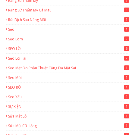
Răng Sứ Thẩm Mỹ
7
Răng Sứ Thẩm Mỹ Cà Mau
3
Rút Dịch Sau Nâng Mũi
1
Sẹo
1
Sẹo Lõm
2
SẸO LỒI
6
Sẹo Lồi Tai
2
Sẹo Mặt Do Phẫu Thuật Căng Da Mặt Sai
1
Sẹo Môi
1
SẸO RỖ
1
Sẹo Xấu
2
SỰ KIỆN
1
Sửa Mắt Lỗi
1
Sửa Mũi Cũ Hỏng
1