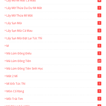
Lấy Mỡ Mi Mắt Cà Mau
4
Lấy Mỡ Thừa Da Dư Mi Mắt
1
Lấy Mỡ Thừa Mí Mắt
2
Lấy Sụn Mũi
1
Lấy Sụn Mũi Cà Mau
5
Lấy Sụn Mũi Đặt Lại Tức Thì
1
M
1
Má Lúm Đồng Điếu
1
Má Lúm Đồng Tiền
20
Má Lúm Đồng Tiền Sinh Học
2
Mắt 2 Mí
7
Mí Đôi Tức Thì
1
Mòn Cổ Răng
1
Môi Trái Tim
3