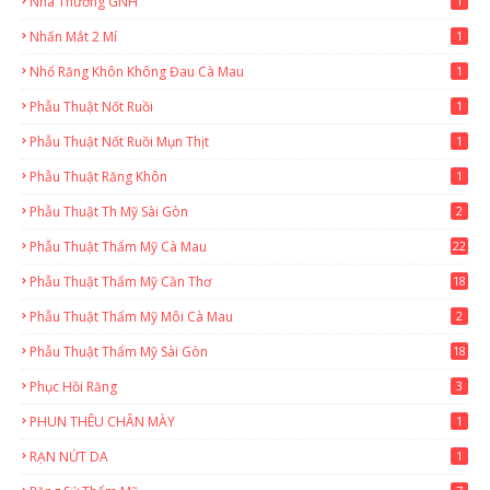
Nhà Thương GNH
1
Nhấn Mắt 2 Mí
1
Nhổ Răng Khôn Không Đau Cà Mau
1
Phẫu Thuật Nốt Ruồi
1
Phẫu Thuật Nốt Ruồi Mụn Thịt
1
Phẫu Thuật Răng Khôn
1
Phẫu Thuật Th Mỹ Sài Gòn
2
Phẫu Thuật Thẩm Mỹ Cà Mau
22
9
Phẫu Thuật Thẩm Mỹ Cần Thơ
18
3
Phẫu Thuật Thẩm Mỹ Môi Cà Mau
2
Phẫu Thuật Thẩm Mỹ Sài Gòn
18
2
Phục Hồi Răng
3
PHUN THÊU CHÂN MÀY
1
RẠN NỨT DA
1