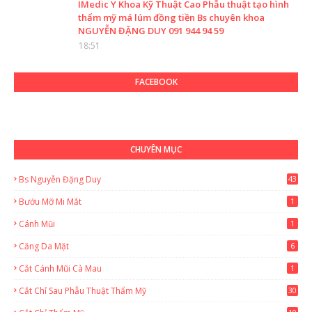
IMedic Y Khoa Kỹ Thuật Cao Phẫu thuật tạo hình
thẩm mỹ má lúm đồng tiền Bs chuyên khoa
NGUYỄN ĐẶNG DUY 091 944 94 59
18:51
FACEBOOK
CHUYÊN MỤC
Bs Nguyễn Đặng Duy
43
2
Bướu Mỡ Mi Mắt
1
Cánh Mũi
1
Căng Da Mặt
6
Cắt Cánh Mũi Cà Mau
1
Cắt Chỉ Sau Phẫu Thuật Thẩm Mỹ
30