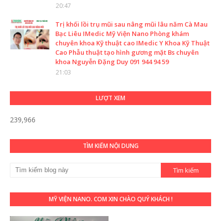
20:47
Trị khối lồi trụ mũi sau nâng mũi lâu năm Cà Mau
Bạc Liêu IMedic Mỹ Viện Nano Phòng khám
chuyên khoa Kỹ thuật cao IMedic Y Khoa Kỹ Thuật
Cao Phẫu thuật tạo hình gương mặt Bs chuyên
khoa Nguyễn Đặng Duy 091 944 94 59
21:03
LƯỢT XEM
239,966
TÌM KIẾM NỘI DUNG
MỸ VIỆN NANO. COM XIN CHÀO QUÝ KHÁCH !