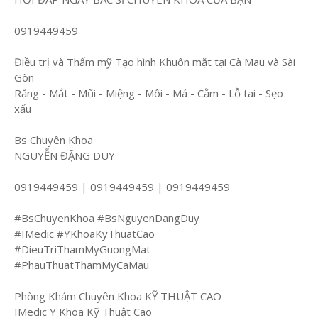
0919449459
Điều trị và Thẩm mỹ Tạo hình Khuôn mặt tại Cà Mau và Sài
Gòn
Răng - Mắt - Mũi - Miệng - Môi - Má - Cằm - Lỗ tai - Sẹo
xấu
Bs Chuyên Khoa
NGUYỄN ĐẶNG DUY
0919449459 | 0919449459 | 0919449459
#BsChuyenKhoa #BsNguyenDangDuy
#IMedic #YKhoaKyThuatCao
#DieuTriThamMyGuongMat
#PhauThuatThamMyCaMau
Phòng Khám Chuyên Khoa KỸ THUẬT CAO
IMedic Y Khoa Kỹ Thuật Cao