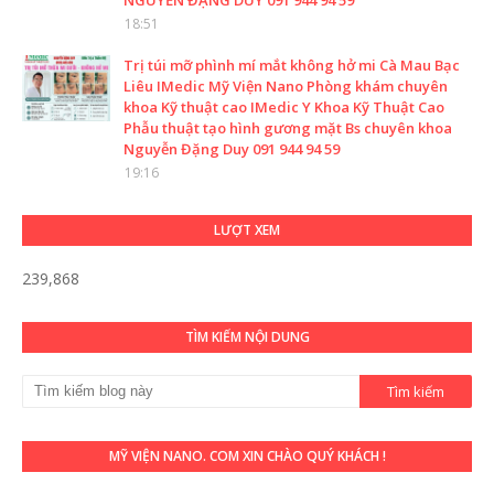
NGUYỄN ĐẶNG DUY 091 944 94 59
18:51
Trị túi mỡ phình mí mắt không hở mi Cà Mau Bạc
Liêu IMedic Mỹ Viện Nano Phòng khám chuyên
khoa Kỹ thuật cao IMedic Y Khoa Kỹ Thuật Cao
Phẫu thuật tạo hình gương mặt Bs chuyên khoa
Nguyễn Đặng Duy 091 944 94 59
19:16
LƯỢT XEM
239,868
TÌM KIẾM NỘI DUNG
MỸ VIỆN NANO. COM XIN CHÀO QUÝ KHÁCH !