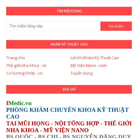
TÌM NỘI DUNG
KHÁM KỸ THUẬT CAO
Trang chủ
Lợi ích Khám Kỹ Thuật Cao
Thế giới nha khoa . vn
Mỹ Viện Nano . com
Cơ Xương Khớp . vn
Tuyển dụng
ĐỊA CHỈ
I
Medic.vn
PHÒNG KHÁM CHUYÊN KHOA KỸ THUẬT
CAO
TAI MŨI HỌNG - NỘI TỔNG HỢP - THẾ GIỚI
NHA KHOA - MỸ VIỆN NANO
BS QUỐC - BS CHI - BS NGUYỄN ĐẶNG DUY