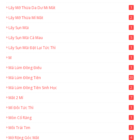
Lấy Mỡ Thừa Da Dư Mi Mắt
1
Lấy Mỡ Thừa Mí Mắt
2
Lấy Sụn Mũi
1
Lấy Sụn Mũi Cà Mau
5
Lấy Sụn Mũi Đặt Lại Tức Thì
1
M
1
Má Lúm Đồng Điếu
1
Má Lúm Đồng Tiền
20
Má Lúm Đồng Tiền Sinh Học
2
Mắt 2 Mí
7
Mí Đôi Tức Thì
1
Mòn Cổ Răng
1
Môi Trái Tim
3
Mở Rộng Góc Mắt
4