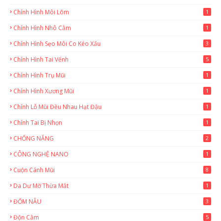
Chỉnh Hình Môi Lõm
1
Chỉnh Hình Nhô Cằm
1
Chỉnh Hình Sẹo Môi Co Kéo Xấu
3
Chỉnh Hình Tai Vểnh
5
Chỉnh Hình Trụ Mũi
1
Chỉnh Hình Xương Mũi
1
Chỉnh Lỗ Mũi Đều Nhau Hạt Đậu
1
Chỉnh Tai Bị Nhọn
1
CHỐNG NẮNG
2
CÔNG NGHỆ NANO
1
Cuộn Cánh Mũi
8
Da Dư Mỡ Thừa Mắt
1
ĐỐM NÂU
3
Độn Cằm
5