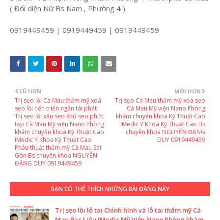
( Đối diện Nữ Bs Nam , Phường 4 )
0919449459 | 0919449459 | 0919449459
CŨ HƠN
MỚI HƠN
Trị sẹo lồi Cà Mau thẩm mỹ xoá
Trị sẹo Cà Mau thẩm mỹ xoá sẹo
sẹo lồi tiến triển ngăn tái phát
Cà Mau Mỹ viện Nano Phòng
Trị sẹo lồi xấu sẹo khó sẹo phức
khám chuyên khoa Kỹ Thuật Cao
tạp Cà Mau Mỹ viện Nano Phòng
IMedic Y Khoa Kỹ Thuật Cao Bs
khám chuyên khoa Kỹ Thuật Cao
chuyên khoa NGUYỄN ĐẶNG
IMedic Y Khoa Kỹ Thuật Cao
DUY 0919449459
Phẫu thuật thẩm mỹ Cà Mau Sài
Gòn Bs chuyên khoa NGUYỄN
ĐẶNG DUY 0919449459
BẠN CÓ THỂ THÍCH NHỮNG BÀI ĐĂNG NÀY
Trị sẹo lồi lỗ tai Chỉnh hình vá lỗ tai thẩm mỹ Cà
Mau Bạc Liêu IMedic Mỹ Viện Nano Phòng khám