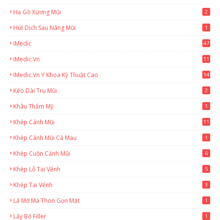
Hạ Gồ Xương Mũi
2
Hút Dịch Sau Nâng Mũi
1
IMedic
47
IMedic.vn
11
1
IMedic.vn Y Khoa Kỹ Thuật Cao
14
Kéo Dài Trụ Mũi
2
Khâu Thẩm Mỹ
1
Khép Cánh Mũi
11
Khép Cánh Mũi Cà Mau
1
Khép Cuộn Cánh Mũi
6
Khép Lỗ Tai Vểnh
5
Khép Tai Vểnh
3
Lấ Mỡ Má Thon Gọn Mặt
1
Lấy Bỏ Filler
1