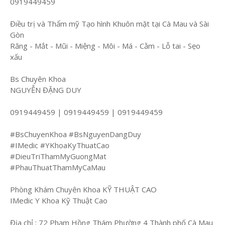
0919449459
Điều trị và Thẩm mỹ Tạo hình Khuôn mặt tại Cà Mau và Sài
Gòn
Răng - Mắt - Mũi - Miệng - Môi - Má - Cằm - Lỗ tai - Sẹo
xấu
Bs Chuyên Khoa
NGUYỄN ĐẶNG DUY
0919449459 | 0919449459 | 0919449459
#BsChuyenKhoa #BsNguyenDangDuy
#IMedic #YKhoaKyThuatCao
#DieuTriThamMyGuongMat
#PhauThuatThamMyCaMau
Phòng Khám Chuyên Khoa KỸ THUẬT CAO
IMedic Y Khoa Kỹ Thuật Cao
Địa chỉ : 72 Phạm Hồng Thám Phường 4 Thành phố Cà Mau