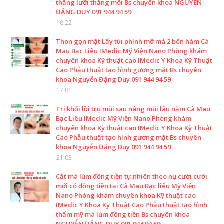
thắng lưỡi thắng môi Bs chuyên khoa NGUYỄN
ĐẶNG DUY 091 944 94 59
18:22
Thon gọn mặt Lấy túi phình mỡ má 2 bên hàm Cà
Mau Bạc Liêu IMedic Mỹ Viện Nano Phòng khám
chuyên khoa Kỹ thuật cao IMedic Y Khoa Kỹ Thuật
Cao Phẫu thuật tạo hình gương mặt Bs chuyên
khoa Nguyễn Đặng Duy 091 944 94 59
17:01
Trị khối lồi trụ mũi sau nâng mũi lâu năm Cà Mau
Bạc Liêu IMedic Mỹ Viện Nano Phòng khám
chuyên khoa Kỹ thuật cao IMedic Y Khoa Kỹ Thuật
Cao Phẫu thuật tạo hình gương mặt Bs chuyên
khoa Nguyễn Đặng Duy 091 944 94 59
21:03
Cắt má lúm đồng tiền tự nhiên theo nụ cười cười
mới có đồng tiền tại Cà Mau Bạc liêu Mỹ Viện
Nano Phòng khám chuyên khoa Kỹ thuật cao
IMedic Y Khoa Kỹ Thuật Cao Phẫu thuật tạo hình
thẩm mỹ má lúm đồng tiền Bs chuyên khoa