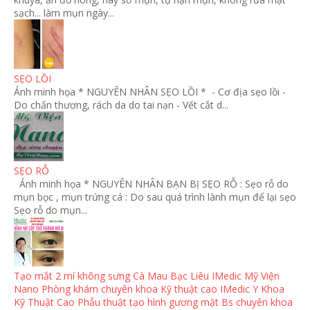
sạch... làm mụn ngày...
SẸO LỒI
Ảnh minh họa * NGUYÊN NHÂN SẸO LỒI * - Cơ địa sẹo lồi -
Do chấn thương, rách da do tai nạn - Vết cắt d...
SẸO RỖ
Ảnh minh họa * NGUYÊN NHÂN BẠN BỊ SẸO RỖ : Sẹo rỗ do
mụn bọc , mụn trứng cá : Do sau quá trình lành mụn để lại sẹo
Sẹo rỗ do mụn...
Tạo mắt 2 mí không sưng Cà Mau Bạc Liêu IMedic Mỹ Viện
Nano Phòng khám chuyên khoa Kỹ thuật cao IMedic Y Khoa
Kỹ Thuật Cao Phẫu thuật tạo hình gương mặt Bs chuyên khoa