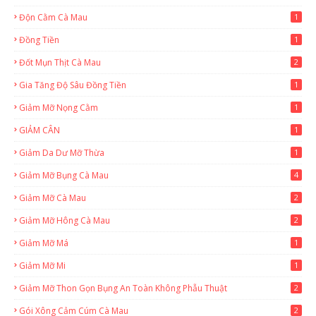
Độn Cằm Cà Mau
1
Đồng Tiền
1
Đốt Mụn Thịt Cà Mau
2
Gia Tăng Độ Sâu Đồng Tiền
1
Giảm Mỡ Nọng Cằm
1
GIẢM CÂN
1
Giảm Da Dư Mỡ Thừa
1
Giảm Mỡ Bụng Cà Mau
4
Giảm Mỡ Cà Mau
2
Giảm Mỡ Hông Cà Mau
2
Giảm Mỡ Má
1
Giảm Mỡ Mi
1
Giảm Mỡ Thon Gọn Bụng An Toàn Không Phẫu Thuật
2
Gói Xông Cảm Cúm Cà Mau
2