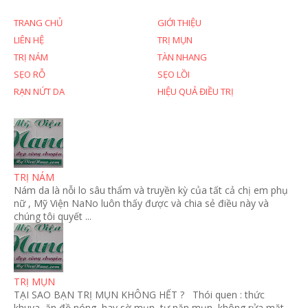
TRANG CHỦ
GIỚI THIỆU
LIÊN HỆ
TRỊ MỤN
TRỊ NÁM
TÀN NHANG
SẸO RỖ
SẸO LỒI
RẠN NỨT DA
HIỆU QUẢ ĐIỀU TRỊ
TRỊ NÁM
Nám da là nỗi lo sâu thẩm và truyền kỳ của tất cả chị em phụ
nữ , Mỹ Viện NaNo luôn thấy được và chia sẻ điều này và
chúng tôi quyết ...
TRỊ MỤN
TẠI SAO BẠN TRỊ MỤN KHÔNG HẾT ? Thói quen : thức
khuya, ăn đồ nóng, hay sờ mụn, tự nặn mụn, không rửa mặt