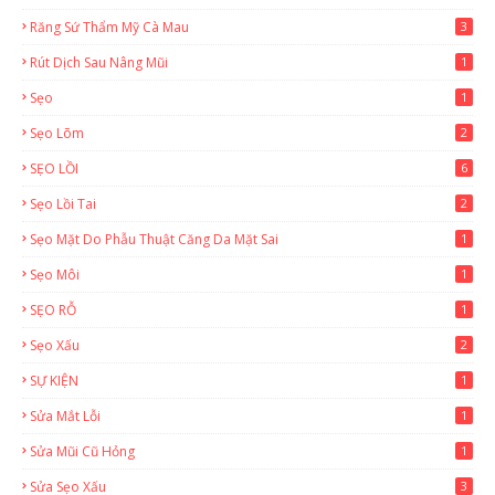
Răng Sứ Thẩm Mỹ Cà Mau
3
Rút Dịch Sau Nâng Mũi
1
Sẹo
1
Sẹo Lõm
2
SẸO LỒI
6
Sẹo Lồi Tai
2
Sẹo Mặt Do Phẫu Thuật Căng Da Mặt Sai
1
Sẹo Môi
1
SẸO RỖ
1
Sẹo Xấu
2
SỰ KIỆN
1
Sửa Mắt Lỗi
1
Sửa Mũi Cũ Hỏng
1
Sửa Sẹo Xấu
3