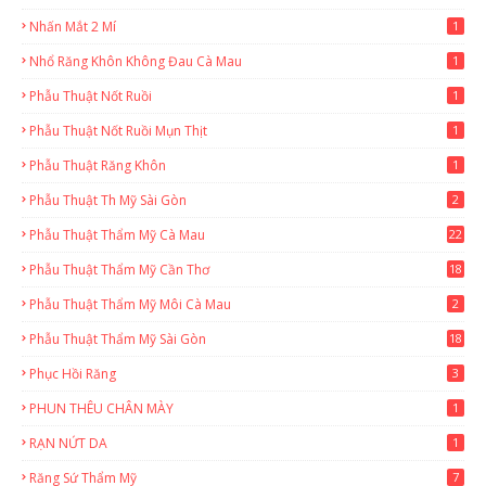
Nhấn Mắt 2 Mí
1
Nhổ Răng Khôn Không Đau Cà Mau
1
Phẫu Thuật Nốt Ruồi
1
Phẫu Thuật Nốt Ruồi Mụn Thịt
1
Phẫu Thuật Răng Khôn
1
Phẫu Thuật Th Mỹ Sài Gòn
2
Phẫu Thuật Thẩm Mỹ Cà Mau
22
9
Phẫu Thuật Thẩm Mỹ Cần Thơ
18
3
Phẫu Thuật Thẩm Mỹ Môi Cà Mau
2
Phẫu Thuật Thẩm Mỹ Sài Gòn
18
2
Phục Hồi Răng
3
PHUN THÊU CHÂN MÀY
1
RẠN NỨT DA
1
Răng Sứ Thẩm Mỹ
7