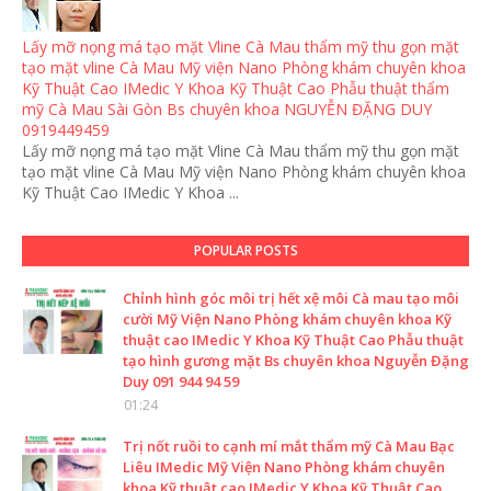
Lấy mỡ nọng má tạo mặt Vline Cà Mau thẩm mỹ thu gọn mặt
tạo mặt vline Cà Mau Mỹ viện Nano Phòng khám chuyên khoa
Kỹ Thuật Cao IMedic Y Khoa Kỹ Thuật Cao Phẫu thuật thẩm
mỹ Cà Mau Sài Gòn Bs chuyên khoa NGUYỄN ĐẶNG DUY
0919449459
Lấy mỡ nọng má tạo mặt Vline Cà Mau thẩm mỹ thu gọn mặt
tạo mặt vline Cà Mau Mỹ viện Nano Phòng khám chuyên khoa
Kỹ Thuật Cao IMedic Y Khoa ...
POPULAR POSTS
Chỉnh hình góc môi trị hết xệ môi Cà mau tạo môi
cười Mỹ Viện Nano Phòng khám chuyên khoa Kỹ
thuật cao IMedic Y Khoa Kỹ Thuật Cao Phẫu thuật
tạo hình gương mặt Bs chuyên khoa Nguyễn Đặng
Duy 091 944 94 59
01:24
Trị nốt ruồi to cạnh mí mắt thẩm mỹ Cà Mau Bạc
Liêu IMedic Mỹ Viện Nano Phòng khám chuyên
khoa Kỹ thuật cao IMedic Y Khoa Kỹ Thuật Cao