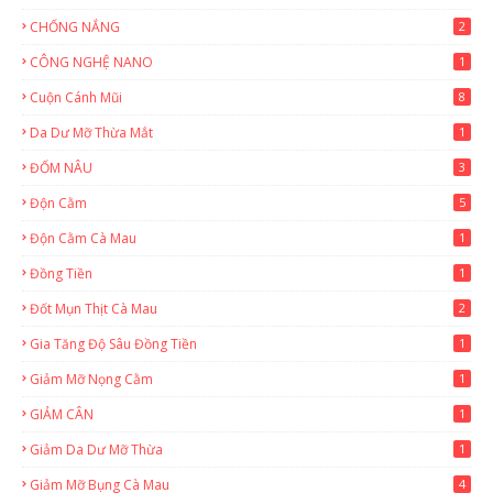
CHỐNG NẮNG
2
CÔNG NGHỆ NANO
1
Cuộn Cánh Mũi
8
Da Dư Mỡ Thừa Mắt
1
ĐỐM NÂU
3
Độn Cằm
5
Độn Cằm Cà Mau
1
Đồng Tiền
1
Đốt Mụn Thịt Cà Mau
2
Gia Tăng Độ Sâu Đồng Tiền
1
Giảm Mỡ Nọng Cằm
1
GIẢM CÂN
1
Giảm Da Dư Mỡ Thừa
1
Giảm Mỡ Bụng Cà Mau
4