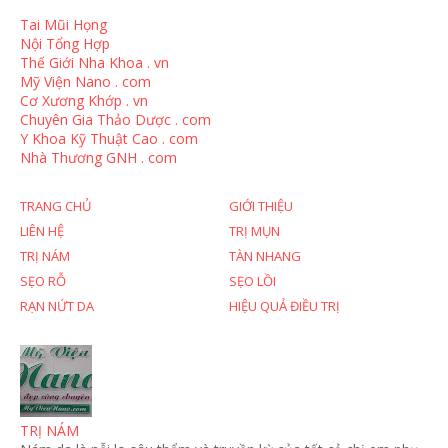
Tai Mũi Họng
Nội Tổng Hợp
Thế Giới Nha Khoa . vn
Mỹ Viện Nano . com
Cơ Xương Khớp . vn
Chuyên Gia Thảo Dược . com
Y Khoa Kỹ Thuật Cao . com
Nhà Thương GNH . com
TRANG CHỦ
GIỚI THIỆU
LIÊN HỆ
TRỊ MỤN
TRỊ NÁM
TÀN NHANG
SẸO RỖ
SẸO LỒI
RẠN NỨT DA
HIỆU QUẢ ĐIỀU TRỊ
TRỊ NÁM