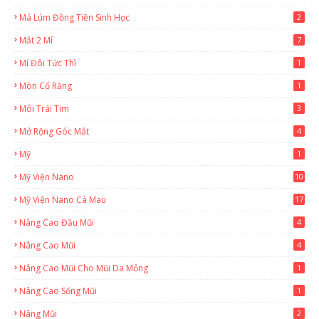
Má Lúm Đồng Tiền Sinh Học
2
Mắt 2 Mí
7
Mí Đôi Tức Thì
1
Mòn Cổ Răng
1
Môi Trái Tim
3
Mở Rộng Góc Mắt
4
Mỹ
1
Mỹ Viện Nano
10
Mỹ Viện Nano Cà Mau
17
8
Nâng Cao Đầu Mũi
4
Nâng Cao Mũi
4
Nâng Cao Mũi Cho Mũi Da Mỏng
1
Nâng Cao Sống Mũi
1
Nâng Mũi
2