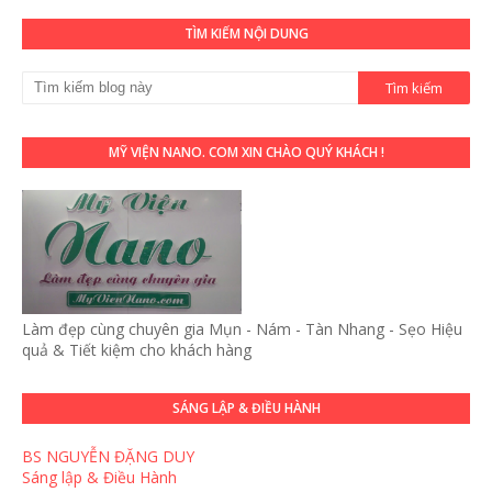
TÌM KIẾM NỘI DUNG
MỸ VIỆN NANO. COM XIN CHÀO QUÝ KHÁCH !
Làm đẹp cùng chuyên gia Mụn - Nám - Tàn Nhang - Sẹo Hiệu
quả & Tiết kiệm cho khách hàng
SÁNG LẬP & ĐIỀU HÀNH
BS NGUYỄN ĐẶNG DUY
Sáng lập & Điều Hành