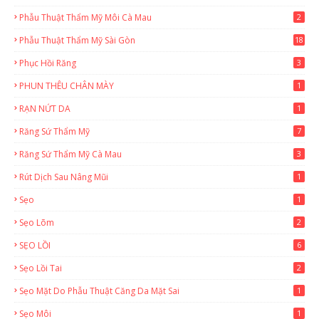
3
Phẫu Thuật Thẩm Mỹ Môi Cà Mau
2
Phẫu Thuật Thẩm Mỹ Sài Gòn
18
2
Phục Hồi Răng
3
PHUN THÊU CHÂN MÀY
1
RẠN NỨT DA
1
Răng Sứ Thẩm Mỹ
7
Răng Sứ Thẩm Mỹ Cà Mau
3
Rút Dịch Sau Nâng Mũi
1
Sẹo
1
Sẹo Lõm
2
SẸO LỒI
6
Sẹo Lồi Tai
2
Sẹo Mặt Do Phẫu Thuật Căng Da Mặt Sai
1
Sẹo Môi
1