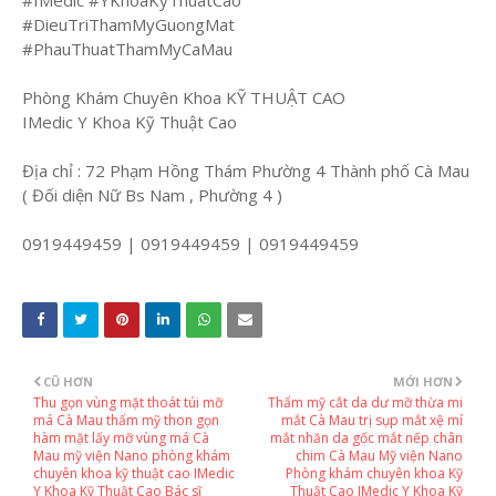
#IMedic #YKhoaKyThuatCao
#DieuTriThamMyGuongMat
#PhauThuatThamMyCaMau
Phòng Khám Chuyên Khoa KỸ THUẬT CAO
IMedic Y Khoa Kỹ Thuật Cao
Địa chỉ : 72 Phạm Hồng Thám Phường 4 Thành phố Cà Mau
( Đối diện Nữ Bs Nam , Phường 4 )
0919449459 | 0919449459 | 0919449459
CŨ HƠN
MỚI HƠN
Thu gọn vùng mặt thoát túi mỡ
Thẩm mỹ cắt da dư mỡ thừa mi
má Cà Mau thẩm mỹ thon gọn
mắt Cà Mau trị sụp mắt xệ mí
hàm mặt lấy mỡ vùng má Cà
mắt nhăn da gốc mắt nếp chân
Mau mỹ viện Nano phòng khám
chim Cà Mau Mỹ viện Nano
chuyên khoa kỹ thuật cao IMedic
Phòng khám chuyên khoa Kỹ
Y Khoa Kỹ Thuật Cao Bác sĩ
Thuật Cao IMedic Y Khoa Kỹ