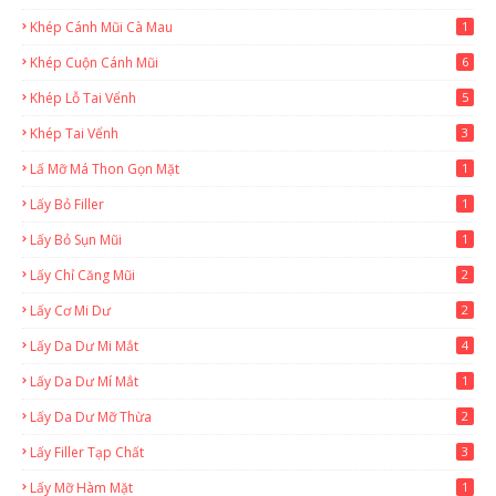
Khép Cánh Mũi Cà Mau
1
Khép Cuộn Cánh Mũi
6
Khép Lỗ Tai Vểnh
5
Khép Tai Vểnh
3
Lấ Mỡ Má Thon Gọn Mặt
1
Lấy Bỏ Filler
1
Lấy Bỏ Sụn Mũi
1
Lấy Chỉ Căng Mũi
2
Lấy Cơ Mi Dư
2
Lấy Da Dư Mi Mắt
4
Lấy Da Dư Mí Mắt
1
Lấy Da Dư Mỡ Thừa
2
Lấy Filler Tạp Chất
3
Lấy Mỡ Hàm Mặt
1