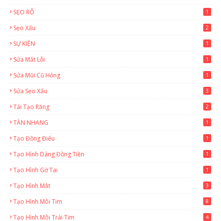
SẸO RỖ
1
Sẹo Xấu
2
SỰ KIỆN
1
Sửa Mắt Lỗi
1
Sửa Mũi Cũ Hỏng
1
Sửa Sẹo Xấu
3
Tái Tạo Răng
2
TÀN NHANG
1
Tạo Đồng Điếu
1
Tạo Hình Dáng Đồng Tiền
1
Tạo Hình Gờ Tai
1
Tạo Hình Mắt
3
Tạo Hình Môi Tim
8
Tạo Hình Môi Trái Tim
4