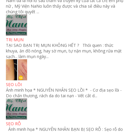
Nám da là nỗi lo sâu thẩm và truyền kỳ của tất cả chị em phụ
nữ , Mỹ Viện NaNo luôn thấy được và chia sẻ điều này và
chúng tôi quyết ...
TRỊ MỤN
TẠI SAO BẠN TRỊ MỤN KHÔNG HẾT ? Thói quen : thức
khuya, ăn đồ nóng, hay sờ mụn, tự nặn mụn, không rửa mặt
sạch... làm mụn ngày...
SẸO LỒI
Ảnh minh họa * NGUYÊN NHÂN SẸO LỒI * - Cơ địa sẹo lồi -
Do chấn thương, rách da do tai nạn - Vết cắt d...
SẸO RỖ
Ảnh minh họa * NGUYÊN NHÂN BẠN BỊ SẸO RỖ : Sẹo rỗ do