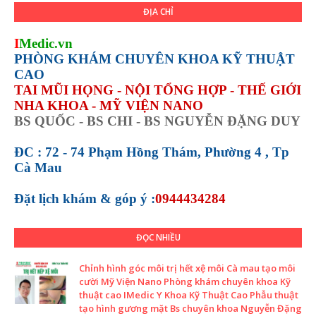
ĐỊA CHỈ
I
Medic.vn
PHÒNG KHÁM CHUYÊN KHOA KỸ THUẬT
CAO
TAI MŨI HỌNG - NỘI TỔNG HỢP - THẾ GIỚI
NHA KHOA - MỸ VIỆN NANO
BS QUỐC - BS CHI - BS NGUYỄN ĐẶNG DUY
ĐC : 72 - 74 Phạm Hồng Thám, Phường 4 , Tp
Cà Mau
Đặt lịch khám &
góp ý :
0944434284
ĐỌC NHIỀU
Chỉnh hình góc môi trị hết xệ môi Cà mau tạo môi
cười Mỹ Viện Nano Phòng khám chuyên khoa Kỹ
thuật cao IMedic Y Khoa Kỹ Thuật Cao Phẫu thuật
tạo hình gương mặt Bs chuyên khoa Nguyễn Đặng