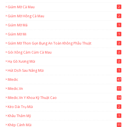
Giảm Mỡ Cà Mau
2
Giảm Mỡ Hông Cà Mau
2
Giảm Mỡ Má
1
Giảm Mỡ Mi
1
Giảm Mỡ Thon Gọn Bụng An Toàn Không Phẫu Thuật
2
Gói Xông Cảm Cúm Cà Mau
2
Hạ Gồ Xương Mũi
2
Hút Dịch Sau Nâng Mũi
1
IMedic
47
IMedic.vn
11
1
IMedic.vn Y Khoa Kỹ Thuật Cao
14
Kéo Dài Trụ Mũi
2
Khâu Thẩm Mỹ
1
Khép Cánh Mũi
11