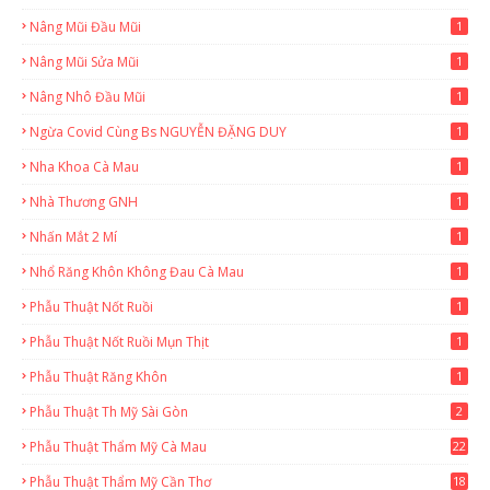
Nâng Mũi Đầu Mũi
1
Nâng Mũi Sửa Mũi
1
Nâng Nhô Đầu Mũi
1
Ngừa Covid Cùng Bs NGUYỄN ĐẶNG DUY
1
Nha Khoa Cà Mau
1
Nhà Thương GNH
1
Nhấn Mắt 2 Mí
1
Nhổ Răng Khôn Không Đau Cà Mau
1
Phẫu Thuật Nốt Ruồi
1
Phẫu Thuật Nốt Ruồi Mụn Thịt
1
Phẫu Thuật Răng Khôn
1
Phẫu Thuật Th Mỹ Sài Gòn
2
Phẫu Thuật Thẩm Mỹ Cà Mau
22
9
Phẫu Thuật Thẩm Mỹ Cần Thơ
18