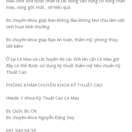
Mấu chốt xoá được nhăn là tác động vào vùng cơ vùng chân
mày, vùng gốc mắt , sẽ hiệu quả.
Bs chuyên khoa giúp Bạn không đau không khó chịu làm việc
sinh hoạt bình thường
Bs chuyên khoa giúp Bạn An toàn, thẩm mỹ, phong thủy,
tiết kiệm
Ở tại Cà Mau và các huyện thị các tỉnh lân cận Cà Mau giờ
đây có thể được sử dụng kỹ thuật thẩm mỹ tiêu chuẩn Kỹ
Thuật Cao
PHÒNG KHÁM CHUYÊN KHOA KỸ THUẬT CAO
IMedic Y Khoa Kỹ Thuật Cao Cà Mau
Bs Quốc Bs Chi
Bs chuyên khoa Nguyễn Đặng Duy
091 944 94 59