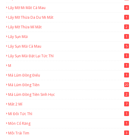
Lấy Mỡ Mi Mắt Cà Mau
4
Lấy Mỡ Thừa Da Dư Mi Mắt
1
Lấy Mỡ Thừa Mí Mắt
2
Lấy Sụn Mũi
1
Lấy Sụn Mũi Cà Mau
5
Lấy Sụn Mũi Đặt Lại Tức Thì
1
M
1
Má Lúm Đồng Điếu
1
Má Lúm Đồng Tiền
20
Má Lúm Đồng Tiền Sinh Học
2
Mắt 2 Mí
7
Mí Đôi Tức Thì
1
Mòn Cổ Răng
1
Môi Trái Tim
3