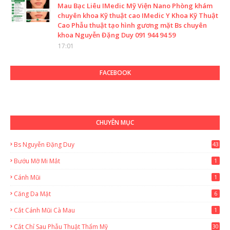
Mau Bạc Liêu IMedic Mỹ Viện Nano Phòng khám
chuyên khoa Kỹ thuật cao IMedic Y Khoa Kỹ Thuật
Cao Phẫu thuật tạo hình gương mặt Bs chuyên
khoa Nguyễn Đặng Duy 091 944 94 59
17:01
FACEBOOK
CHUYÊN MỤC
Bs Nguyễn Đặng Duy
43
2
Bướu Mỡ Mi Mắt
1
Cánh Mũi
1
Căng Da Mặt
6
Cắt Cánh Mũi Cà Mau
1
Cắt Chỉ Sau Phẫu Thuật Thẩm Mỹ
30