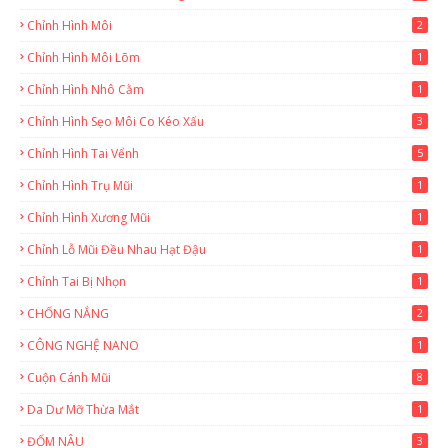
Chỉnh Hình Môi
2
Chỉnh Hình Môi Lõm
1
Chỉnh Hình Nhô Cằm
1
Chỉnh Hình Sẹo Môi Co Kéo Xấu
3
Chỉnh Hình Tai Vểnh
5
Chỉnh Hình Trụ Mũi
1
Chỉnh Hình Xương Mũi
1
Chỉnh Lỗ Mũi Đều Nhau Hạt Đậu
1
Chỉnh Tai Bị Nhọn
1
CHỐNG NẮNG
2
CÔNG NGHỆ NANO
1
Cuộn Cánh Mũi
8
Da Dư Mỡ Thừa Mắt
1
ĐỐM NÂU
3