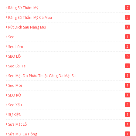
Răng Sứ Thẩm Mỹ
7
Răng Sứ Thẩm Mỹ Cà Mau
3
Rút Dịch Sau Nâng Mũi
1
Sẹo
1
Sẹo Lõm
2
SẸO LỒI
6
Sẹo Lồi Tai
2
Sẹo Mặt Do Phẫu Thuật Căng Da Mặt Sai
1
Sẹo Môi
1
SẸO RỖ
1
Sẹo Xấu
2
SỰ KIỆN
1
Sửa Mắt Lỗi
1
Sửa Mũi Cũ Hỏng
1