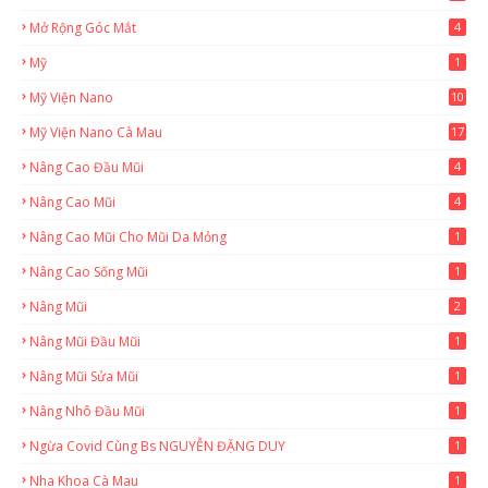
Mở Rộng Góc Mắt
4
Mỹ
1
Mỹ Viện Nano
10
Mỹ Viện Nano Cà Mau
17
8
Nâng Cao Đầu Mũi
4
Nâng Cao Mũi
4
Nâng Cao Mũi Cho Mũi Da Mỏng
1
Nâng Cao Sống Mũi
1
Nâng Mũi
2
Nâng Mũi Đầu Mũi
1
Nâng Mũi Sửa Mũi
1
Nâng Nhô Đầu Mũi
1
Ngừa Covid Cùng Bs NGUYỄN ĐẶNG DUY
1
Nha Khoa Cà Mau
1