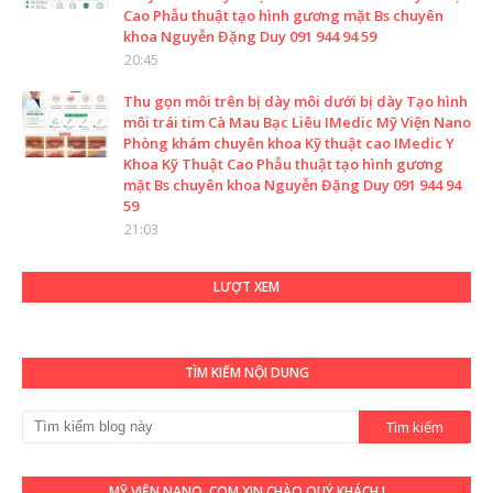
Cao Phẫu thuật tạo hình gương mặt Bs chuyên
khoa Nguyễn Đặng Duy 091 944 94 59
20:45
Thu gọn môi trên bị dày môi dưới bị dày Tạo hình
môi trái tim Cà Mau Bạc Liêu IMedic Mỹ Viện Nano
Phòng khám chuyên khoa Kỹ thuật cao IMedic Y
Khoa Kỹ Thuật Cao Phẫu thuật tạo hình gương
mặt Bs chuyên khoa Nguyễn Đặng Duy 091 944 94
59
21:03
LƯỢT XEM
TÌM KIẾM NỘI DUNG
MỸ VIỆN NANO. COM XIN CHÀO QUÝ KHÁCH !