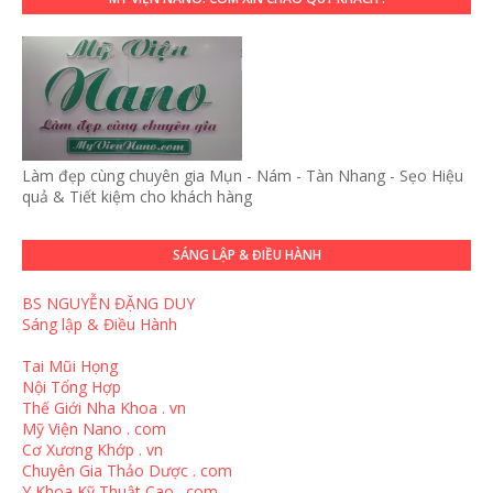
Làm đẹp cùng chuyên gia Mụn - Nám - Tàn Nhang - Sẹo Hiệu
quả & Tiết kiệm cho khách hàng
SÁNG LẬP & ĐIỀU HÀNH
BS NGUYỄN ĐẶNG DUY
Sáng lập & Điều Hành
Tai Mũi Họng
Nội Tổng Hợp
Thế Giới Nha Khoa . vn
Mỹ Viện Nano . com
Cơ Xương Khớp . vn
Chuyên Gia Thảo Dược . com
Y Khoa Kỹ Thuật Cao . com