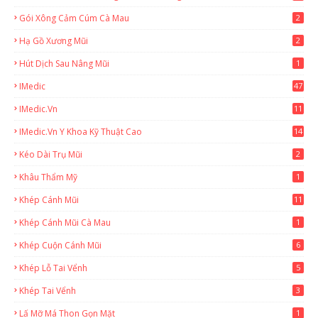
Gói Xông Cảm Cúm Cà Mau
2
Hạ Gồ Xương Mũi
2
Hút Dịch Sau Nâng Mũi
1
IMedic
47
IMedic.vn
11
1
IMedic.vn Y Khoa Kỹ Thuật Cao
14
Kéo Dài Trụ Mũi
2
Khâu Thẩm Mỹ
1
Khép Cánh Mũi
11
Khép Cánh Mũi Cà Mau
1
Khép Cuộn Cánh Mũi
6
Khép Lỗ Tai Vểnh
5
Khép Tai Vểnh
3
Lấ Mỡ Má Thon Gọn Mặt
1