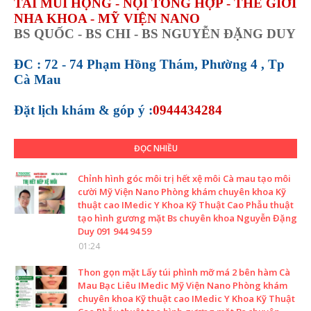
TAI MŨI HỌNG - NỘI TỔNG HỢP - THẾ GIỚI
NHA KHOA - MỸ VIỆN NANO
BS QUỐC - BS CHI - BS NGUYỄN ĐẶNG DUY
ĐC : 72 - 74 Phạm Hồng Thám, Phường 4 , Tp
Cà Mau
Đặt lịch khám &
góp ý :
0944434284
ĐỌC NHIỀU
Chỉnh hình góc môi trị hết xệ môi Cà mau tạo môi
cười Mỹ Viện Nano Phòng khám chuyên khoa Kỹ
thuật cao IMedic Y Khoa Kỹ Thuật Cao Phẫu thuật
tạo hình gương mặt Bs chuyên khoa Nguyễn Đặng
Duy 091 944 94 59
01:24
Thon gọn mặt Lấy túi phình mỡ má 2 bên hàm Cà
Mau Bạc Liêu IMedic Mỹ Viện Nano Phòng khám
chuyên khoa Kỹ thuật cao IMedic Y Khoa Kỹ Thuật