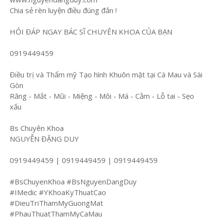
Chia sẻ rèn luyện điều đúng đắn !
HỎI ĐÁP NGAY BÁC SĨ CHUYÊN KHOA CỦA BẠN
0919449459
Điều trị và Thẩm mỹ Tạo hình Khuôn mặt tại Cà Mau và Sài
Gòn
Răng - Mắt - Mũi - Miệng - Môi - Má - Cằm - Lỗ tai - Sẹo
xấu
Bs Chuyên Khoa
NGUYỄN ĐẶNG DUY
0919449459 | 0919449459 | 0919449459
#BsChuyenKhoa #BsNguyenDangDuy
#IMedic #YKhoaKyThuatCao
#DieuTriThamMyGuongMat
#PhauThuatThamMyCaMau