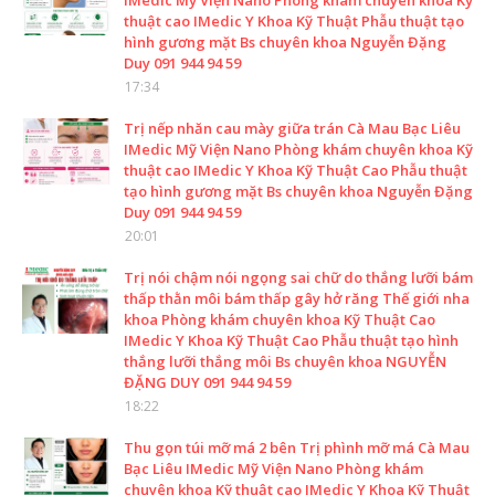
IMedic Mỹ Viện Nano Phòng khám chuyên khoa Kỹ
thuật cao IMedic Y Khoa Kỹ Thuật Phẫu thuật tạo
hình gương mặt Bs chuyên khoa Nguyễn Đặng
Duy 091 944 94 59
17:34
Trị nếp nhăn cau mày giữa trán Cà Mau Bạc Liêu
IMedic Mỹ Viện Nano Phòng khám chuyên khoa Kỹ
thuật cao IMedic Y Khoa Kỹ Thuật Cao Phẫu thuật
tạo hình gương mặt Bs chuyên khoa Nguyễn Đặng
Duy 091 944 94 59
20:01
Trị nói chậm nói ngọng sai chữ do thắng lưỡi bám
thấp thằn môi bám thấp gây hở răng Thế giới nha
khoa Phòng khám chuyên khoa Kỹ Thuật Cao
IMedic Y Khoa Kỹ Thuật Cao Phẫu thuật tạo hình
thắng lưỡi thắng môi Bs chuyên khoa NGUYỄN
ĐẶNG DUY 091 944 94 59
18:22
Thu gọn túi mỡ má 2 bên Trị phình mỡ má Cà Mau
Bạc Liêu IMedic Mỹ Viện Nano Phòng khám
chuyên khoa Kỹ thuật cao IMedic Y Khoa Kỹ Thuật