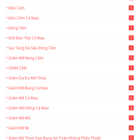
Độn Cằm
5
Độn Cằm Cà Mau
1
Đồng Tiền
1
Đốt Mụn Thịt Cà Mau
2
Gia Tăng Độ Sâu Đồng Tiền
1
Giảm Mỡ Nọng Cằm
1
GIẢM CÂN
1
Giảm Da Dư Mỡ Thừa
1
Giảm Mỡ Bụng Cà Mau
4
Giảm Mỡ Cà Mau
2
Giảm Mỡ Hông Cà Mau
2
Giảm Mỡ Má
1
Giảm Mỡ Mi
1
Giảm Mỡ Thon Gọn Bụng An Toàn Không Phẫu Thuật
2