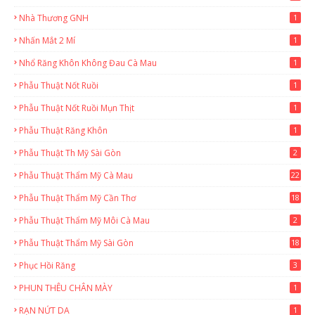
Nhà Thương GNH
1
Nhấn Mắt 2 Mí
1
Nhổ Răng Khôn Không Đau Cà Mau
1
Phẫu Thuật Nốt Ruồi
1
Phẫu Thuật Nốt Ruồi Mụn Thịt
1
Phẫu Thuật Răng Khôn
1
Phẫu Thuật Th Mỹ Sài Gòn
2
Phẫu Thuật Thẩm Mỹ Cà Mau
22
9
Phẫu Thuật Thẩm Mỹ Cần Thơ
18
3
Phẫu Thuật Thẩm Mỹ Môi Cà Mau
2
Phẫu Thuật Thẩm Mỹ Sài Gòn
18
2
Phục Hồi Răng
3
PHUN THÊU CHÂN MÀY
1
RẠN NỨT DA
1