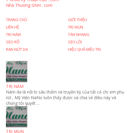
Nhà Thương GNH . com
TRANG CHỦ
GIỚI THIỆU
LIÊN HỆ
TRỊ MỤN
TRỊ NÁM
TÀN NHANG
SẸO RỖ
SẸO LỒI
RẠN NỨT DA
HIỆU QUẢ ĐIỀU TRỊ
TRỊ NÁM
Nám da là nỗi lo sâu thẩm và truyền kỳ của tất cả chị em phụ
nữ , Mỹ Viện NaNo luôn thấy được và chia sẻ điều này và
chúng tôi quyết ...
TRỊ MỤN