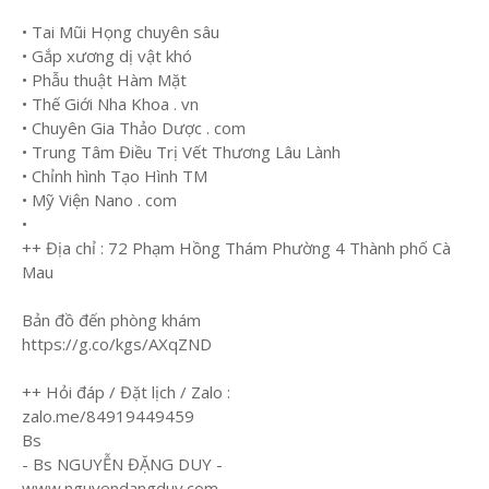
• Tai Mũi Họng chuyên sâu
• Gắp xương dị vật khó
• Phẫu thuật Hàm Mặt
• Thế Giới Nha Khoa . vn
• Chuyên Gia Thảo Dược . com
• Trung Tâm Điều Trị Vết Thương Lâu Lành
• Chỉnh hình Tạo Hình TM
• Mỹ Viện Nano . com
•
++ Địa chỉ : 72 Phạm Hồng Thám Phường 4 Thành phố Cà
Mau
Bản đồ đến phòng khám
https://g.co/kgs/AXqZND
++ Hỏi đáp / Đặt lịch / Zalo :
zalo.me/84919449459
Bs
- Bs NGUYỄN ĐẶNG DUY -
www.nguyendangduy.com