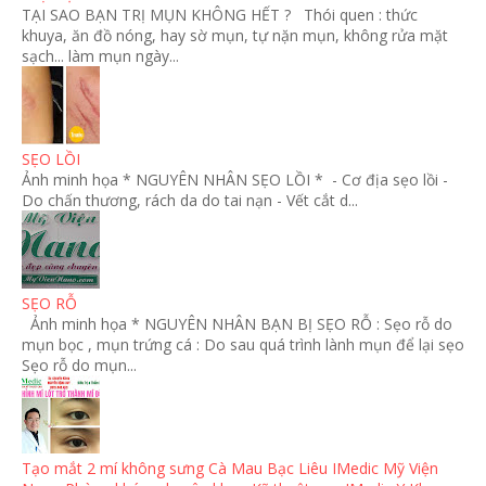
TẠI SAO BẠN TRỊ MỤN KHÔNG HẾT ? Thói quen : thức
khuya, ăn đồ nóng, hay sờ mụn, tự nặn mụn, không rửa mặt
sạch... làm mụn ngày...
SẸO LỒI
Ảnh minh họa * NGUYÊN NHÂN SẸO LỒI * - Cơ địa sẹo lồi -
Do chấn thương, rách da do tai nạn - Vết cắt d...
SẸO RỖ
Ảnh minh họa * NGUYÊN NHÂN BẠN BỊ SẸO RỖ : Sẹo rỗ do
mụn bọc , mụn trứng cá : Do sau quá trình lành mụn để lại sẹo
Sẹo rỗ do mụn...
Tạo mắt 2 mí không sưng Cà Mau Bạc Liêu IMedic Mỹ Viện