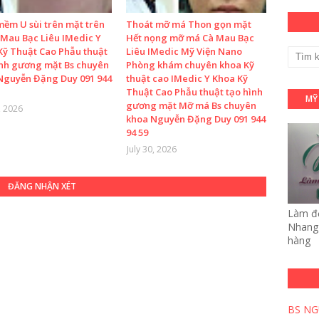
mềm U sùi trên mặt trên
Thoát mỡ má Thon gọn mặt
 Mau Bạc Liêu IMedic Y
Hết nọng mỡ má Cà Mau Bạc
Kỹ Thuật Cao Phẫu thuật
Liêu IMedic Mỹ Viện Nano
ình gương mặt Bs chuyên
Phòng khám chuyên khoa Kỹ
Nguyễn Đặng Duy 091 944
thuật cao IMedic Y Khoa Kỹ
Thuật Cao Phẫu thuật tạo hình
MỸ
gương mặt Mỡ má Bs chuyên
, 2026
khoa Nguyễn Đặng Duy 091 944
94 59
July 30, 2026
ĐĂNG NHẬN XÉT
Làm đẹ
Nhang 
hàng
BS NG