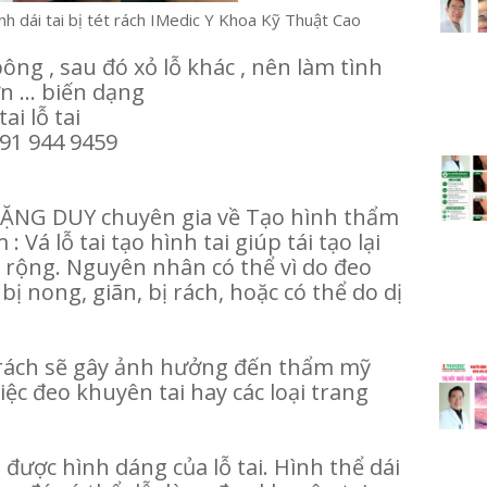
ình dái tai bị tét rách IMedic Y Khoa Kỹ Thuật Cao
bông , sau đó xỏ lỗ khác , nên làm tình
n ... biến dạng
ai lỗ tai
91 944 9459
ẶNG DUY chuyên gia về Tạo hình thẩm
Vá lỗ tai tạo hình tai giúp tái tạo lại
ãn rộng. Nguyên nhân có thể vì do đeo
bị nong, giãn, bị rách, hoặc có thể do dị
ị rách sẽ gây ảnh hưởng đến thẩm mỹ
iệc đeo khuyên tai hay các loại trang
ện được hình dáng của lỗ tai. Hình thể dái