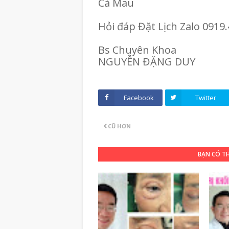
Cà Mau
Hỏi đáp Đặt Lịch Zalo 0919
Bs Chuyên Khoa
NGUYỄN ĐẶNG DUY
Facebook
Twitter
CŨ HƠN
BẠN CÓ T