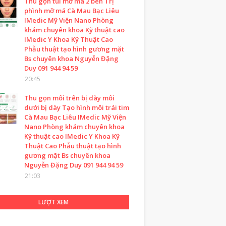
Thu gọn túi mỡ má 2 bên Trị
phình mỡ má Cà Mau Bạc Liêu
IMedic Mỹ Viện Nano Phòng
khám chuyên khoa Kỹ thuật cao
IMedic Y Khoa Kỹ Thuật Cao
Phẫu thuật tạo hình gương mặt
Bs chuyên khoa Nguyễn Đặng
Duy 091 944 94 59
20:45
Thu gọn môi trên bị dày môi
dưới bị dày Tạo hình môi trái tim
Cà Mau Bạc Liêu IMedic Mỹ Viện
Nano Phòng khám chuyên khoa
Kỹ thuật cao IMedic Y Khoa Kỹ
Thuật Cao Phẫu thuật tạo hình
gương mặt Bs chuyên khoa
Nguyễn Đặng Duy 091 944 94 59
21:03
LƯỢT XEM