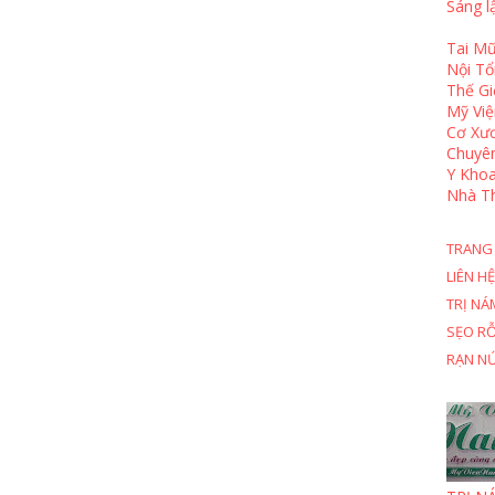
Sáng l
Tai Mũ
Nội T
Thế Gi
Mỹ Việ
Cơ Xươ
Chuyê
Y Khoa
Nhà T
TRANG
LIÊN HỆ
TRỊ NÁ
SẸO R
RẠN N