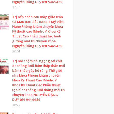
Nguyễn Đặng Duy 091 944 94 59
17:34
Trị nếp nhăn cau mày giữa trán
Cà Mau Bạc Liêu IMedic Mỹ Viện
Nano Phòng khám chuyên khoa
Kỹ thuật cao IMedic Y Khoa Kỹ
Thuật Cao Phẫu thuật tạo hình
gương mặt Bs chuyên khoa
Nguyễn Đặng Duy 091 944 94 59
20:01
Trị nói chậm nói ngọng sai chữ
do thắng lưỡi bám thấp thằn môi
bám thấp gây hở răng Thế giới
nha khoa Phòng khám chuyên
khoa Kỹ Thuật Cao IMedic Y
Khoa Kỹ Thuật Cao Phẫu thuật
tạo hình thắng lưỡi thắng môi Bs
chuyên khoa NGUYỄN ĐẶNG
DUY 091 944 94 59
18:22