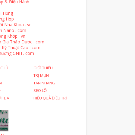
ập & Điều Hành
i Họng
ổng Hợp
ới Nha Khoa . vn
n Nano . com
ng Khớp . vn
n Gia Thảo Dược . com
 Kỹ Thuật Cao . com
hương GNH . com
 CHỦ
GIỚI THIỆU
TRỊ MỤN
M
TÀN NHANG
Ỗ
SẸO LỒI
ỨT DA
HIỆU QUẢ ĐIỀU TRỊ