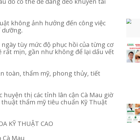
sau đó có thể dễ dàng đeo khuyên tai
huật không ảnh hưởng đến công việc
ỉ dưỡng.
10 ngày tùy mức độ phục hồi của từng cơ
i sẽ rất mịn, gần như không để lại dấu vết
n toàn, thẩm mỹ, phong thủy, tiết
c huyện thị các tỉnh lân cận Cà Mau giờ
ỹ thuật thẩm mỹ tiêu chuẩn Kỹ Thuật
A KỸ THUẬT CAO
ao Cà Mau