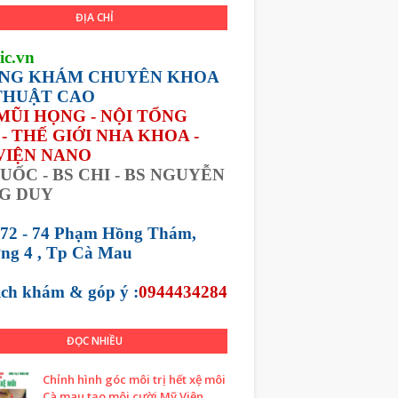
ĐỊA CHỈ
ic.vn
NG KHÁM CHUYÊN KHOA
THUẬT CAO
 MŨI HỌNG - NỘI TỔNG
- THẾ GIỚI NHA KHOA -
VIỆN NANO
UỐC - BS CHI - BS NGUYỄN
G DUY
 72 - 74 Phạm Hồng Thám,
ng 4 , Tp Cà Mau
lịch khám &
góp ý :
0944434284
ĐỌC NHIỀU
Chỉnh hình góc môi trị hết xệ môi
Cà mau tạo môi cười Mỹ Viện