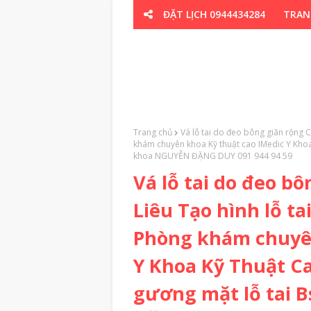
ĐẶT LỊCH 0944434284
TRAN
CƠ XƯƠNG K
Trang chủ
Vá lỗ tai do đeo bông giãn rộng C
khám chuyên khoa Kỹ thuật cao IMedic Y Khoa
khoa NGUYỄN ĐẶNG DUY 091 944 94 59
Vá lỗ tai do đeo b
Liêu Tạo hình lỗ ta
Phòng khám chuyên
Y Khoa Kỹ Thuật Ca
gương mặt lỗ tai 