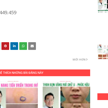
.449.459
MỚI HƠN
HỂ THÍCH NHỮNG BÀI ĐĂNG NÀY