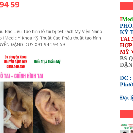
94 59
I
Med
PHÒ
u Bạc Liêu Tạo hình lỗ tai bị tét rách Mỹ Viện Nano
KỸ 
 IMedic Y Khoa Kỹ Thuật Cao Phẫu thuật tạo hình
TAI
NGUYỄN ĐẶNG DUY 091 944 94 59
HỢP 
MỸ 
BS Q
ĐẶN
ĐC :
Phườ
Đặt 