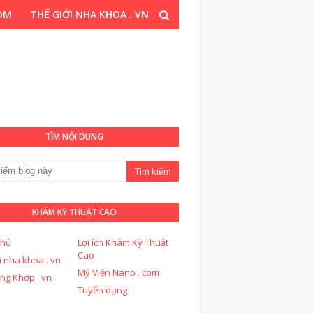
COM
THẾ GIỚI NHA KHOA . VN
T CAO . COM
TÌM NỘI DUNG
KHÁM KỸ THUẬT CAO
chủ
Lợi ích Khám Kỹ Thuật
Cao
i nha khoa . vn
Mỹ Viện Nano . com
ng Khớp . vn
Tuyển dụng