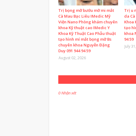
Trị bọng mỡ bướu mỡ mi mắt
Trị u 
Cà Mau Bạc Liêu IMedic Mỹ
da Cà
Viện Nano Phòng khám chuyên
Khoa 
khoa Kỹ thuật cao IMedic Y
tạo h
Khoa Kỹ Thuật Cao Phẫu thuật
khoa 
tạo hình mí mắt bọng mỡ Bs
94 59
chuyên khoa Nguyễn Đặng
July 31
Duy 091 944 94 59
August 02, 2026
0 Nhận xét