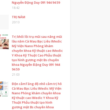
Nguyễn Đặng Duy 091 944 94 59
18:42
TRỊ NÁM
20:13
Trị khối lồi trụ mũi sau nâng mũi
lâu năm Cà Mau Bạc Liêu IMedic
Mỹ Viện Nano Phòng khám
chuyên khoa Kỹ thuật cao IMedic
Y Khoa Kỹ Thuật Cao Phẫu thuật
tạo hình gương mặt Bs chuyên
khoa Nguyễn Đặng Duy 091 944
94 59
21:03
Độn cằmTăng độ nhô cằm trị hô
Cà Mau Bạc Liêu IMedic Mỹ Viện
Nano Phòng khám chuyên khoa
Kỹ thuật cao IMedic Y Khoa Kỹ
Thuật Phẫu thuật tạo hình
gương mặt Bs chuyên khoa