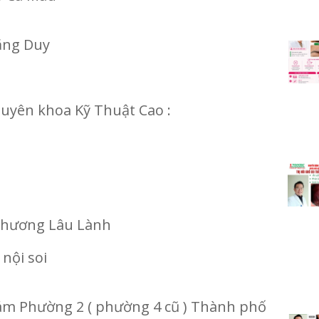
ặng Duy
huyên khoa Kỹ Thuật Cao :
 Thương Lâu Lành
 nội soi
ám Phường 2 ( phường 4 cũ ) Thành phố