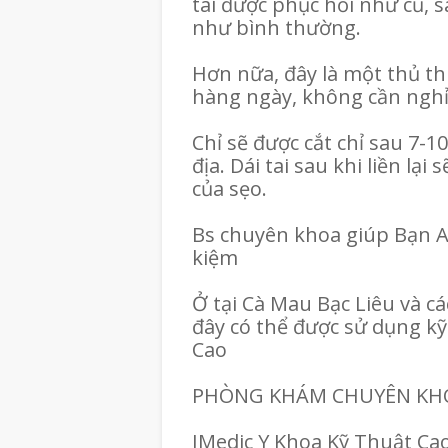
tai được phục hồi như cũ, 
như bình thường.
Hơn nữa, đây là một thủ t
hàng ngày, không cần ngh
Chỉ sẽ được cắt chỉ sau 7-
địa. Dái tai sau khi liền lạ
của sẹo.
Bs chuyên khoa giúp Bạn A
kiệm
Ở tại Cà Mau Bạc Liêu và cá
đây có thể được sử dụng k
Cao
PHÒNG KHÁM CHUYÊN KHO
IMedic Y Khoa Kỹ Thuật C