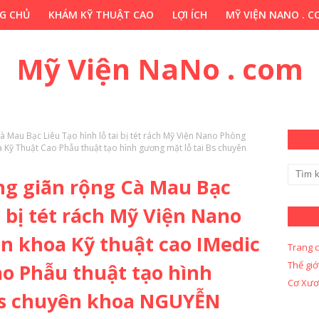
G CHỦ
KHÁM KỸ THUẬT CAO
LỢI ÍCH
MỸ VIỆN NANO . 
HỚP . VN
CHUYÊN GIA THẢO DƯỢC . COM
Y KHOA KỸ THUẬ
Mỹ Viện NaNo . com
à Mau Bạc Liêu Tạo hình lỗ tai bị tét rách Mỹ Viện Nano Phòng
 Kỹ Thuật Cao Phẫu thuật tạo hình gương mặt lỗ tai Bs chuyên
ông giãn rộng Cà Mau Bạc
i bị tét rách Mỹ Viện Nano
 khoa Kỹ thuật cao IMedic
Trang 
Thế giớ
o Phẫu thuật tạo hình
Cơ Xươ
Bs chuyên khoa NGUYỄN