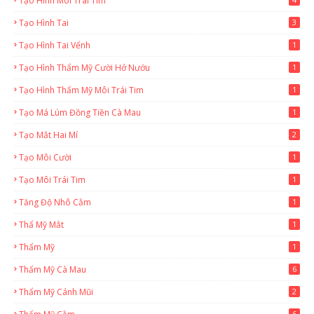
Tạo Hình Môi Trái Tim
Tạo Hình Tai
3
Tạo Hình Tai Vểnh
1
Tạo Hình Thẩm Mỹ Cười Hở Nướu
1
Tạo Hình Thẩm Mỹ Môi Trái Tim
1
Tạo Má Lúm Đồng Tiền Cà Mau
1
Tạo Mắt Hai Mí
2
Tạo Môi Cười
1
Tạo Môi Trái Tim
1
Tăng Độ Nhô Cằm
1
Thẩ Mỹ Mắt
1
Thẩm Mỹ
1
Thẩm Mỹ Cà Mau
6
Thẩm Mỹ Cánh Mũi
2
6