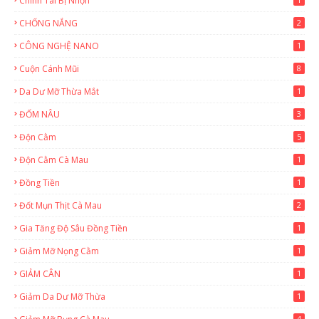
Chỉnh Tai Bị Nhọn
CHỐNG NẮNG
2
CÔNG NGHỆ NANO
1
Cuộn Cánh Mũi
8
Da Dư Mỡ Thừa Mắt
1
ĐỐM NÂU
3
Độn Cằm
5
Độn Cằm Cà Mau
1
Đồng Tiền
1
Đốt Mụn Thịt Cà Mau
2
Gia Tăng Độ Sâu Đồng Tiền
1
Giảm Mỡ Nọng Cằm
1
GIẢM CÂN
1
Giảm Da Dư Mỡ Thừa
1
4