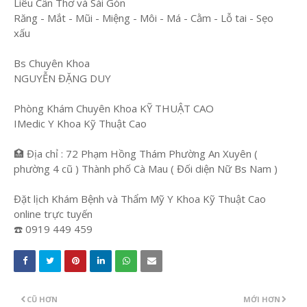
Liêu Cần Thơ và Sài Gòn
Răng - Mắt - Mũi - Miệng - Môi - Má - Cằm - Lỗ tai - Sẹo
xấu
Bs Chuyên Khoa
NGUYỄN ĐẶNG DUY
Phòng Khám Chuyên Khoa KỸ THUẬT CAO
IMedic Y Khoa Kỹ Thuật Cao
🏥 Địa chỉ : 72 Phạm Hồng Thám Phường An Xuyên (
phường 4 cũ ) Thành phố Cà Mau ( Đối diện Nữ Bs Nam )
Đặt lịch Khám Bệnh và Thẩm Mỹ Y Khoa Kỹ Thuật Cao
online trực tuyến
☎️ 0919 449 459
CŨ HƠN
MỚI HƠN