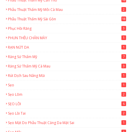
Phẫu Thuật Thẩm Mỹ Cần Thơ
3
Phẫu Thuật Thẩm Mỹ Môi Cà Mau
2
Phẫu Thuật Thẩm Mỹ Sài Gòn
18
2
Phục Hồi Răng
3
PHUN THÊU CHÂN MÀY
1
RẠN NỨT DA
1
Răng Sứ Thẩm Mỹ
7
Răng Sứ Thẩm Mỹ Cà Mau
3
Rút Dịch Sau Nâng Mũi
1
Sẹo
1
Sẹo Lõm
2
SẸO LỒI
6
Sẹo Lồi Tai
2
Sẹo Mặt Do Phẫu Thuật Căng Da Mặt Sai
1
1