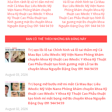
Xóa lõm rãnh lệ xử trí dàn mỡ mí
Vá lỗ tai chỉnh hình tai Cà Mau
mắt Cà Mau Bạc Liêu IMedic Mỹ
Bạc Liêu IMedic Mỹ Viện Nano
Viện Nano Phòng khám chuyên
Phòng khám chuyên khoa Kỹ
khoa Kỹ thuật cao IMedic Y Khoa
thuật cao IMedic Y Khoa Kỹ
Kỹ Thuật Cao Phẫu thuật tạo
Thuật Cao Phẫu thuật tạo hình lỗ
hình gương mặt Bs chuyên khoa
tai gương mặt Bs chuyên khoa
Nguyễn Đặng Duy 091 944 94 59
Nguyễn Đặng Duy 091 944 94 59
BẠN CÓ THỂ THÍCH NHỮNG BÀI ĐĂNG NÀY
Trị sẹo lồi lỗ tai Chỉnh hình vá lỗ tai thẩm mỹ Cà
Mau Bạc Liêu IMedic Mỹ Viện Nano Phòng khám
chuyên khoa Kỹ thuật cao IMedic Y Khoa Kỹ Thuật
Cao Phẫu thuật tạo hình gương mặt Lỗ tai Bs
chuyên khoa Nguyễn Đặng Duy 091 944 94 59
August 03, 2026
Trị bọng mỡ bướu mỡ mi mắt Cà Mau Bạc Liêu
IMedic Mỹ Viện Nano Phòng khám chuyên khoa Kỹ
thuật cao IMedic Y Khoa Kỹ Thuật Cao Phẫu thuật
tạo hình mí mắt bọng mỡ Bs chuyên khoa Nguyễn
Đặng Duy 091 944 94 59
August 02, 2026