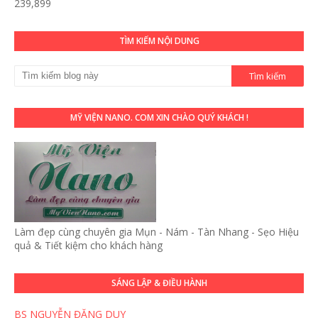
239,899
TÌM KIẾM NỘI DUNG
MỸ VIỆN NANO. COM XIN CHÀO QUÝ KHÁCH !
Làm đẹp cùng chuyên gia Mụn - Nám - Tàn Nhang - Sẹo Hiệu
quả & Tiết kiệm cho khách hàng
SÁNG LẬP & ĐIỀU HÀNH
BS NGUYỄN ĐẶNG DUY