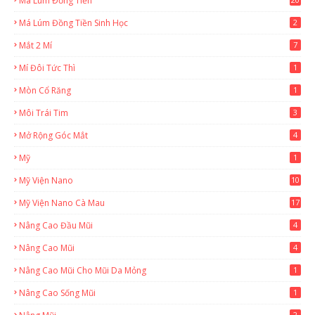
Má Lúm Đồng Tiền
Má Lúm Đồng Tiền Sinh Học
2
Mắt 2 Mí
7
Mí Đôi Tức Thì
1
Mòn Cổ Răng
1
Môi Trái Tim
3
Mở Rộng Góc Mắt
4
Mỹ
1
Mỹ Viện Nano
10
Mỹ Viện Nano Cà Mau
17
8
Nâng Cao Đầu Mũi
4
Nâng Cao Mũi
4
Nâng Cao Mũi Cho Mũi Da Mỏng
1
Nâng Cao Sống Mũi
1
2