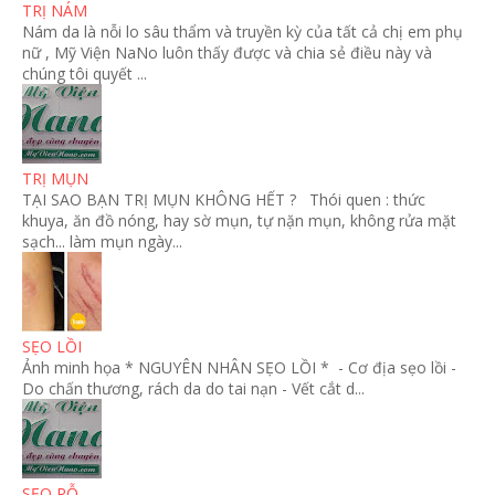
TRỊ NÁM
Nám da là nỗi lo sâu thẩm và truyền kỳ của tất cả chị em phụ
nữ , Mỹ Viện NaNo luôn thấy được và chia sẻ điều này và
chúng tôi quyết ...
TRỊ MỤN
TẠI SAO BẠN TRỊ MỤN KHÔNG HẾT ? Thói quen : thức
khuya, ăn đồ nóng, hay sờ mụn, tự nặn mụn, không rửa mặt
sạch... làm mụn ngày...
SẸO LỒI
Ảnh minh họa * NGUYÊN NHÂN SẸO LỒI * - Cơ địa sẹo lồi -
Do chấn thương, rách da do tai nạn - Vết cắt d...
SẸO RỖ