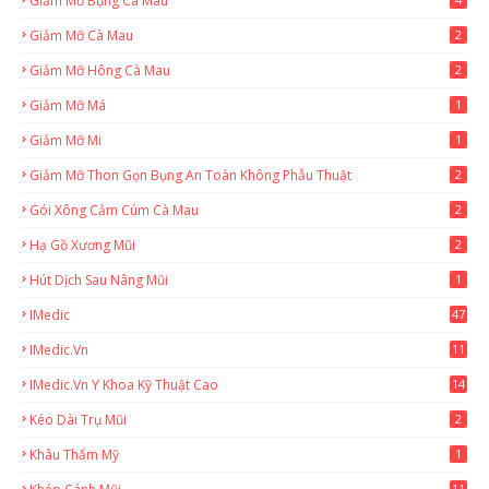
Giảm Mỡ Bụng Cà Mau
Giảm Mỡ Cà Mau
2
Giảm Mỡ Hông Cà Mau
2
Giảm Mỡ Má
1
Giảm Mỡ Mi
1
Giảm Mỡ Thon Gọn Bụng An Toàn Không Phẫu Thuật
2
Gói Xông Cảm Cúm Cà Mau
2
Hạ Gồ Xương Mũi
2
Hút Dịch Sau Nâng Mũi
1
IMedic
47
IMedic.vn
11
1
IMedic.vn Y Khoa Kỹ Thuật Cao
14
Kéo Dài Trụ Mũi
2
Khâu Thẩm Mỹ
1
11