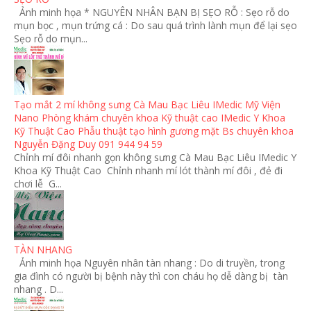
Ảnh minh họa * NGUYÊN NHÂN BẠN BỊ SẸO RỖ : Sẹo rỗ do
mụn bọc , mụn trứng cá : Do sau quá trình lành mụn để lại sẹo
Sẹo rỗ do mụn...
Tạo mắt 2 mí không sưng Cà Mau Bạc Liêu IMedic Mỹ Viện
Nano Phòng khám chuyên khoa Kỹ thuật cao IMedic Y Khoa
Kỹ Thuật Cao Phẫu thuật tạo hình gương mặt Bs chuyên khoa
Nguyễn Đặng Duy 091 944 94 59
Chỉnh mí đôi nhanh gọn không sưng Cà Mau Bạc Liêu IMedic Y
Khoa Kỹ Thuật Cao Chỉnh nhanh mí lót thành mí đôi , đẻ đi
chơi lễ G...
TÀN NHANG
Ảnh minh họa Nguyên nhân tàn nhang : Do di truyền, trong
gia đình có người bị bệnh này thì con cháu họ dễ dàng bị tàn
nhang . D...