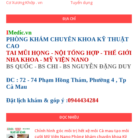
Cơ Xương Khớp . vn
Tuyển dụng
ĐỊA CHỈ
I
Medic.vn
PHÒNG KHÁM CHUYÊN KHOA KỸ THUẬT
CAO
TAI MŨI HỌNG - NỘI TỔNG HỢP - THẾ GIỚI
NHA KHOA - MỸ VIỆN NANO
BS QUỐC - BS CHI - BS NGUYỄN ĐẶNG DUY
ĐC : 72 - 74 Phạm Hồng Thám, Phường 4 , Tp
Cà Mau
Đặt lịch khám &
góp ý :
0944434284
ĐỌC NHIỀU
Chỉnh hình góc môi trị hết xệ môi Cà mau tạo môi
cười Mỹ Viện Nano Phòng khám chuyên khoa Kỹ