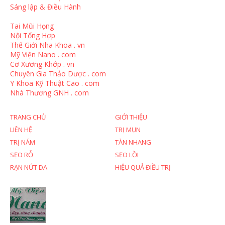
Sáng lập & Điều Hành
Tai Mũi Họng
Nội Tổng Hợp
Thế Giới Nha Khoa . vn
Mỹ Viện Nano . com
Cơ Xương Khớp . vn
Chuyên Gia Thảo Dược . com
Y Khoa Kỹ Thuật Cao . com
Nhà Thương GNH . com
TRANG CHỦ
GIỚI THIỆU
LIÊN HỆ
TRỊ MỤN
TRỊ NÁM
TÀN NHANG
SẸO RỖ
SẸO LỒI
RẠN NỨT DA
HIỆU QUẢ ĐIỀU TRỊ