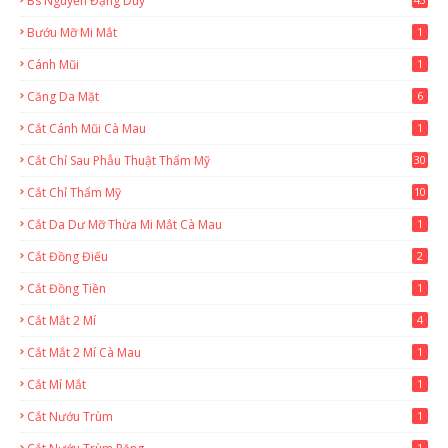
Bs Nguyễn Đặng Duy
2
Bướu Mỡ Mi Mắt
1
Cánh Mũi
1
Căng Da Mặt
6
Cắt Cánh Mũi Cà Mau
1
Cắt Chỉ Sau Phẫu Thuật Thẩm Mỹ
30
Cắt Chỉ Thẩm Mỹ
10
Cắt Da Dư Mỡ Thừa Mi Mắt Cà Mau
1
Cắt Đồng Điếu
2
Cắt Đồng Tiền
1
Cắt Mắt 2 Mí
4
Cắt Mắt 2 Mí Cà Mau
1
Cắt Mí Mắt
1
Cắt Nướu Trùm
1
1