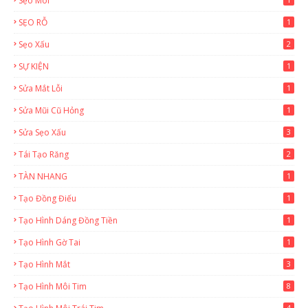
Sẹo Môi
SẸO RỖ
1
Sẹo Xấu
2
SỰ KIỆN
1
Sửa Mắt Lỗi
1
Sửa Mũi Cũ Hỏng
1
Sửa Sẹo Xấu
3
Tái Tạo Răng
2
TÀN NHANG
1
Tạo Đồng Điếu
1
Tạo Hình Dáng Đồng Tiền
1
Tạo Hình Gờ Tai
1
Tạo Hình Mắt
3
Tạo Hình Môi Tim
8
4