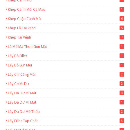
Khép Cánh Mũi
Khép Cánh Mũi Cà Mau
1
Khép Cuộn Cánh Mũi
6
Khép Lỗ Tai Vểnh
5
Khép Tai Vểnh
3
Lấ Mỡ Má Thon Gọn Mặt
1
Lấy Bỏ Filler
1
Lấy Bỏ Sụn Mũi
1
Lấy Chỉ Căng Mũi
2
Lấy Cơ Mi Dư
2
Lấy Da Dư Mi Mắt
4
Lấy Da Dư Mí Mắt
1
Lấy Da Dư Mỡ Thừa
2
Lấy Filler Tạp Chất
3
1