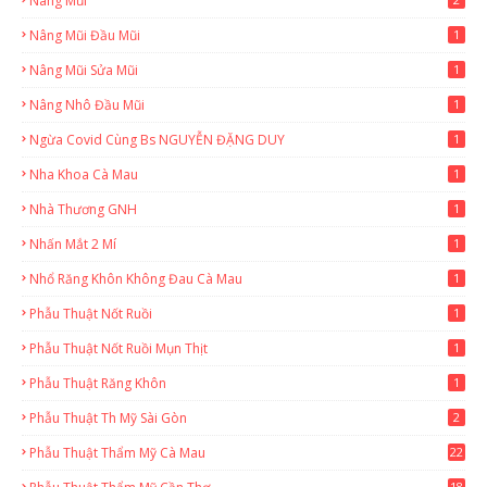
Nâng Mũi
Nâng Mũi Đầu Mũi
1
Nâng Mũi Sửa Mũi
1
Nâng Nhô Đầu Mũi
1
Ngừa Covid Cùng Bs NGUYỄN ĐẶNG DUY
1
Nha Khoa Cà Mau
1
Nhà Thương GNH
1
Nhấn Mắt 2 Mí
1
Nhổ Răng Khôn Không Đau Cà Mau
1
Phẫu Thuật Nốt Ruồi
1
Phẫu Thuật Nốt Ruồi Mụn Thịt
1
Phẫu Thuật Răng Khôn
1
Phẫu Thuật Th Mỹ Sài Gòn
2
Phẫu Thuật Thẩm Mỹ Cà Mau
22
9
18