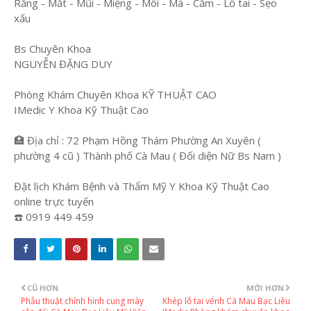
Răng - Mắt - Mũi - Miệng - Môi - Má - Cằm - Lỗ tai - Sẹo
xấu
Bs Chuyên Khoa
NGUYỄN ĐẶNG DUY
Phòng Khám Chuyên Khoa KỸ THUẬT CAO
IMedic Y Khoa Kỹ Thuật Cao
🏥 Địa chỉ : 72 Phạm Hồng Thám Phường An Xuyên (
phường 4 cũ ) Thành phố Cà Mau ( Đối diện Nữ Bs Nam )
Đặt lịch Khám Bệnh và Thẩm Mỹ Y Khoa Kỹ Thuật Cao
online trực tuyến
☎️ 0919 449 459
CŨ HƠN
MỚI HƠN
Phẫu thuật chỉnh hình cung mày
Khép lỗ tai vểnh Cà Mau Bạc Liêu