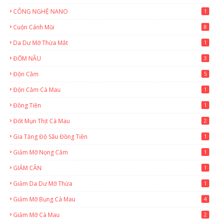
CÔNG NGHỆ NANO
1
Cuộn Cánh Mũi
8
Da Dư Mỡ Thừa Mắt
1
ĐỐM NÂU
3
Độn Cằm
5
Độn Cằm Cà Mau
1
Đồng Tiền
1
Đốt Mụn Thịt Cà Mau
2
Gia Tăng Độ Sâu Đồng Tiền
1
Giảm Mỡ Nọng Cằm
1
GIẢM CÂN
1
Giảm Da Dư Mỡ Thừa
1
Giảm Mỡ Bụng Cà Mau
4
Giảm Mỡ Cà Mau
2