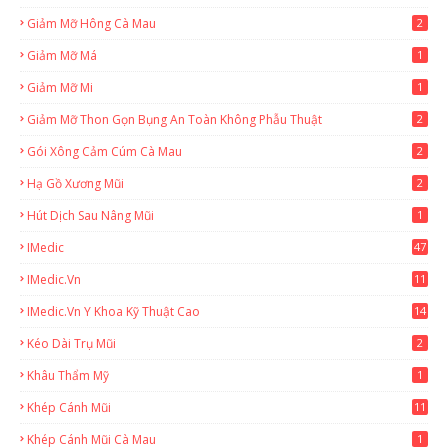
Giảm Mỡ Hông Cà Mau
2
Giảm Mỡ Má
1
Giảm Mỡ Mi
1
Giảm Mỡ Thon Gọn Bụng An Toàn Không Phẫu Thuật
2
Gói Xông Cảm Cúm Cà Mau
2
Hạ Gồ Xương Mũi
2
Hút Dịch Sau Nâng Mũi
1
IMedic
47
IMedic.vn
11
1
IMedic.vn Y Khoa Kỹ Thuật Cao
14
Kéo Dài Trụ Mũi
2
Khâu Thẩm Mỹ
1
Khép Cánh Mũi
11
Khép Cánh Mũi Cà Mau
1