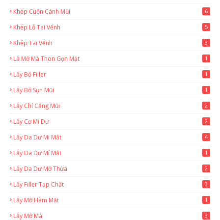
Khép Cuộn Cánh Mũi
6
Khép Lỗ Tai Vểnh
5
Khép Tai Vểnh
3
Lấ Mỡ Má Thon Gọn Mặt
1
Lấy Bỏ Filler
1
Lấy Bỏ Sụn Mũi
1
Lấy Chỉ Căng Mũi
2
Lấy Cơ Mi Dư
2
Lấy Da Dư Mi Mắt
4
Lấy Da Dư Mí Mắt
1
Lấy Da Dư Mỡ Thừa
2
Lấy Filler Tạp Chất
3
Lấy Mỡ Hàm Mặt
1
Lấy Mỡ Má
3