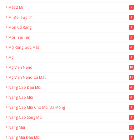
Mắt 2 Mí
7
Mí Đôi Tức Thì
1
Mòn Cổ Răng
1
Môi Trái Tim
3
Mở Rộng Góc Mắt
4
Mỹ
1
Mỹ Viện Nano
10
Mỹ Viện Nano Cà Mau
17
8
Nâng Cao Đầu Mũi
4
Nâng Cao Mũi
4
Nâng Cao Mũi Cho Mũi Da Mỏng
1
Nâng Cao Sống Mũi
1
Nâng Mũi
2
Nâng Mũi Đầu Mũi
1