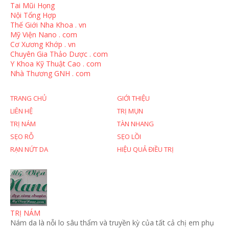
Tai Mũi Họng
Nội Tổng Hợp
Thế Giới Nha Khoa . vn
Mỹ Viện Nano . com
Cơ Xương Khớp . vn
Chuyên Gia Thảo Dược . com
Y Khoa Kỹ Thuật Cao . com
Nhà Thương GNH . com
TRANG CHỦ
GIỚI THIỆU
LIÊN HỆ
TRỊ MỤN
TRỊ NÁM
TÀN NHANG
SẸO RỖ
SẸO LỒI
RẠN NỨT DA
HIỆU QUẢ ĐIỀU TRỊ
TRỊ NÁM
Nám da là nỗi lo sâu thẩm và truyền kỳ của tất cả chị em phụ