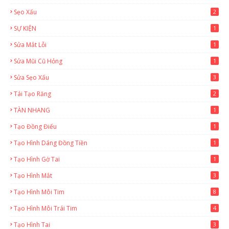
Sẹo Xấu
2
SỰ KIỆN
1
Sửa Mắt Lỗi
1
Sửa Mũi Cũ Hỏng
1
Sửa Sẹo Xấu
3
Tái Tạo Răng
2
TÀN NHANG
1
Tạo Đồng Điếu
1
Tạo Hình Dáng Đồng Tiền
1
Tạo Hình Gờ Tai
1
Tạo Hình Mắt
3
Tạo Hình Môi Tim
8
Tạo Hình Môi Trái Tim
4
Tạo Hình Tai
3