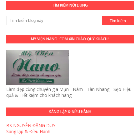
TÌM KIẾM NỘI DUNG
MỸ VIỆN NANO. COM XIN CHÀO QUÝ KHÁCH !
Làm đẹp cùng chuyên gia Mụn - Nám - Tàn Nhang - Sẹo Hiệu
quả & Tiết kiệm cho khách hàng
SÁNG LẬP & ĐIỀU HÀNH
BS NGUYỄN ĐẶNG DUY
Sáng lập & Điều Hành