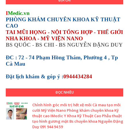
ĐỊA CHỈ
I
Medic.vn
PHÒNG KHÁM CHUYÊN KHOA KỸ THUẬT
CAO
TAI MŨI HỌNG - NỘI TỔNG HỢP - THẾ GIỚI
NHA KHOA - MỸ VIỆN NANO
BS QUỐC - BS CHI - BS NGUYỄN ĐẶNG DUY
ĐC : 72 - 74 Phạm Hồng Thám, Phường 4 , Tp
Cà Mau
Đặt lịch khám &
góp ý :
0944434284
ĐỌC NHIỀU
Chỉnh hình góc môi trị hết xệ môi Cà mau tạo môi
cười Mỹ Viện Nano Phòng khám chuyên khoa Kỹ
thuật cao IMedic Y Khoa Kỹ Thuật Cao Phẫu thuật
tạo hình gương mặt Bs chuyên khoa Nguyễn Đặng
Duy 091 944 94 59