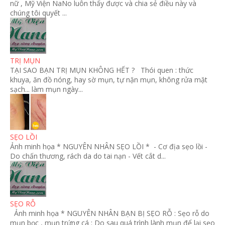
nữ , Mỹ Viện NaNo luôn thấy được và chia sẻ điều này và
chúng tôi quyết ...
TRỊ MỤN
TẠI SAO BẠN TRỊ MỤN KHÔNG HẾT ? Thói quen : thức
khuya, ăn đồ nóng, hay sờ mụn, tự nặn mụn, không rửa mặt
sạch... làm mụn ngày...
SẸO LỒI
Ảnh minh họa * NGUYÊN NHÂN SẸO LỒI * - Cơ địa sẹo lồi -
Do chấn thương, rách da do tai nạn - Vết cắt d...
SẸO RỖ
Ảnh minh họa * NGUYÊN NHÂN BẠN BỊ SẸO RỖ : Sẹo rỗ do
mụn bọc , mụn trứng cá : Do sau quá trình lành mụn để lại sẹo