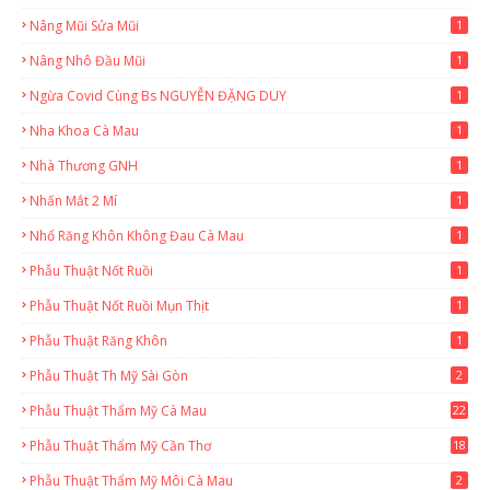
Nâng Mũi Sửa Mũi
1
Nâng Nhô Đầu Mũi
1
Ngừa Covid Cùng Bs NGUYỄN ĐẶNG DUY
1
Nha Khoa Cà Mau
1
Nhà Thương GNH
1
Nhấn Mắt 2 Mí
1
Nhổ Răng Khôn Không Đau Cà Mau
1
Phẫu Thuật Nốt Ruồi
1
Phẫu Thuật Nốt Ruồi Mụn Thịt
1
Phẫu Thuật Răng Khôn
1
Phẫu Thuật Th Mỹ Sài Gòn
2
Phẫu Thuật Thẩm Mỹ Cà Mau
22
9
Phẫu Thuật Thẩm Mỹ Cần Thơ
18
3
Phẫu Thuật Thẩm Mỹ Môi Cà Mau
2