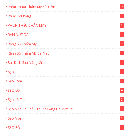
Phẫu Thuật Thẩm Mỹ Sài Gòn
18
2
Phục Hồi Răng
3
PHUN THÊU CHÂN MÀY
1
RẠN NỨT DA
1
Răng Sứ Thẩm Mỹ
7
Răng Sứ Thẩm Mỹ Cà Mau
3
Rút Dịch Sau Nâng Mũi
1
Sẹo
1
Sẹo Lõm
2
SẸO LỒI
6
Sẹo Lồi Tai
2
Sẹo Mặt Do Phẫu Thuật Căng Da Mặt Sai
1
Sẹo Môi
1
SẸO RỖ
1