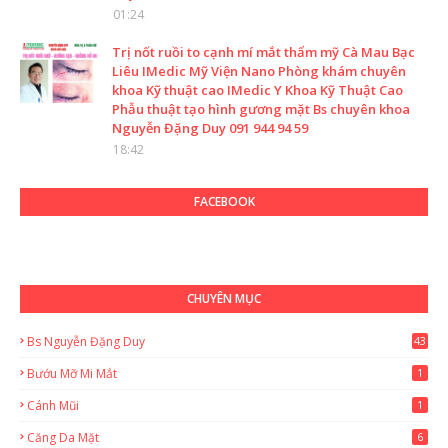
01:24
Trị nốt ruồi to cạnh mí mắt thẩm mỹ Cà Mau Bạc
Liêu IMedic Mỹ Viện Nano Phòng khám chuyên
khoa Kỹ thuật cao IMedic Y Khoa Kỹ Thuật Cao
Phẫu thuật tạo hình gương mặt Bs chuyên khoa
Nguyễn Đặng Duy 091 944 94 59
18:42
FACEBOOK
CHUYÊN MỤC
Bs Nguyễn Đặng Duy
43
2
Bướu Mỡ Mi Mắt
1
Cánh Mũi
1
Căng Da Mặt
6