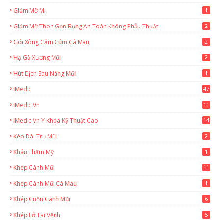
Giảm Mỡ Mi
1
Giảm Mỡ Thon Gọn Bụng An Toàn Không Phẫu Thuật
2
Gói Xông Cảm Cúm Cà Mau
2
Hạ Gồ Xương Mũi
2
Hút Dịch Sau Nâng Mũi
1
IMedic
47
IMedic.vn
11
1
IMedic.vn Y Khoa Kỹ Thuật Cao
14
Kéo Dài Trụ Mũi
2
Khâu Thẩm Mỹ
1
Khép Cánh Mũi
11
Khép Cánh Mũi Cà Mau
1
Khép Cuộn Cánh Mũi
6
Khép Lỗ Tai Vểnh
5