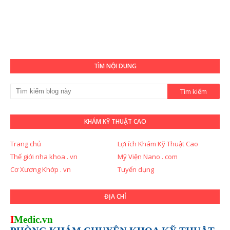
TÌM NỘI DUNG
KHÁM KỸ THUẬT CAO
Trang chủ
Lợi ích Khám Kỹ Thuật Cao
Thế giới nha khoa . vn
Mỹ Viện Nano . com
Cơ Xương Khớp . vn
Tuyển dụng
ĐỊA CHỈ
I
Medic.vn