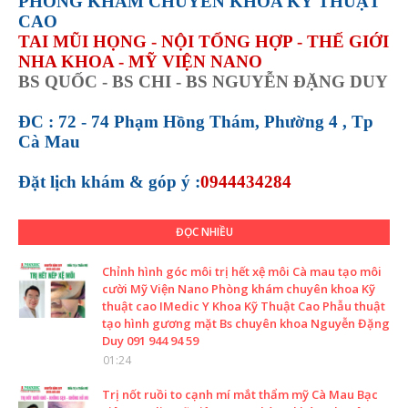
PHÒNG KHÁM CHUYÊN KHOA KỸ THUẬT
CAO
TAI MŨI HỌNG - NỘI TỔNG HỢP - THẾ GIỚI
NHA KHOA - MỸ VIỆN NANO
BS QUỐC - BS CHI - BS NGUYỄN ĐẶNG DUY
ĐC : 72 - 74 Phạm Hồng Thám, Phường 4 , Tp
Cà Mau
Đặt lịch khám &
góp ý :
0944434284
ĐỌC NHIỀU
Chỉnh hình góc môi trị hết xệ môi Cà mau tạo môi
cười Mỹ Viện Nano Phòng khám chuyên khoa Kỹ
thuật cao IMedic Y Khoa Kỹ Thuật Cao Phẫu thuật
tạo hình gương mặt Bs chuyên khoa Nguyễn Đặng
Duy 091 944 94 59
01:24
Trị nốt ruồi to cạnh mí mắt thẩm mỹ Cà Mau Bạc