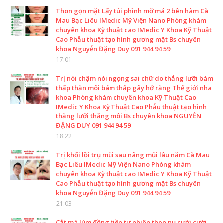
Thon gọn mặt Lấy túi phình mỡ má 2 bên hàm Cà
Mau Bạc Liêu IMedic Mỹ Viện Nano Phòng khám
chuyên khoa Kỹ thuật cao IMedic Y Khoa Kỹ Thuật
Cao Phẫu thuật tạo hình gương mặt Bs chuyên
khoa Nguyễn Đặng Duy 091 944 94 59
17:01
Trị nói chậm nói ngọng sai chữ do thắng lưỡi bám
thấp thằn môi bám thấp gây hở răng Thế giới nha
khoa Phòng khám chuyên khoa Kỹ Thuật Cao
IMedic Y Khoa Kỹ Thuật Cao Phẫu thuật tạo hình
thắng lưỡi thắng môi Bs chuyên khoa NGUYỄN
ĐẶNG DUY 091 944 94 59
18:22
Trị khối lồi trụ mũi sau nâng mũi lâu năm Cà Mau
Bạc Liêu IMedic Mỹ Viện Nano Phòng khám
chuyên khoa Kỹ thuật cao IMedic Y Khoa Kỹ Thuật
Cao Phẫu thuật tạo hình gương mặt Bs chuyên
khoa Nguyễn Đặng Duy 091 944 94 59
21:03
Cắt má lúm đồng tiền tự nhiên theo nụ cười cười