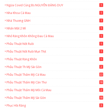
Ngừa Covid Cùng Bs NGUYỄN ĐẶNG DUY
1
Nha Khoa Cà Mau
1
Nhà Thương GNH
1
Nhấn Mắt 2 Mí
1
Nhổ Răng Khôn Không Đau Cà Mau
1
Phẫu Thuật Nốt Ruồi
1
Phẫu Thuật Nốt Ruồi Mụn Thịt
1
Phẫu Thuật Răng Khôn
1
Phẫu Thuật Th Mỹ Sài Gòn
2
Phẫu Thuật Thẩm Mỹ Cà Mau
22
9
Phẫu Thuật Thẩm Mỹ Cần Thơ
18
3
Phẫu Thuật Thẩm Mỹ Môi Cà Mau
2
Phẫu Thuật Thẩm Mỹ Sài Gòn
18
2
Phục Hồi Răng
3