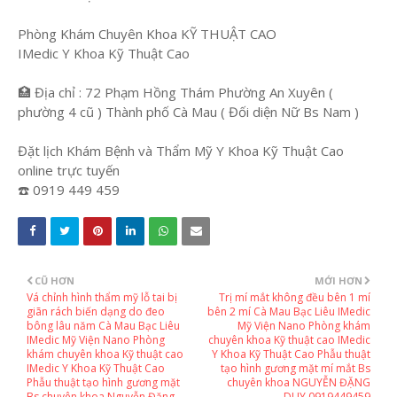
Phòng Khám Chuyên Khoa KỸ THUẬT CAO
IMedic Y Khoa Kỹ Thuật Cao
🏥 Địa chỉ : 72 Phạm Hồng Thám Phường An Xuyên (
phường 4 cũ ) Thành phố Cà Mau ( Đối diện Nữ Bs Nam )
Đặt lịch Khám Bệnh và Thẩm Mỹ Y Khoa Kỹ Thuật Cao
online trực tuyến
☎️ 0919 449 459
CŨ HƠN
MỚI HƠN
Vá chỉnh hình thẩm mỹ lỗ tai bị
Trị mí mắt không đều bên 1 mí
giãn rách biến dạng do đeo
bên 2 mí Cà Mau Bạc Liêu IMedic
bông lâu năm Cà Mau Bạc Liêu
Mỹ Viện Nano Phòng khám
IMedic Mỹ Viện Nano Phòng
chuyên khoa Kỹ thuật cao IMedic
khám chuyên khoa Kỹ thuật cao
Y Khoa Kỹ Thuật Cao Phẫu thuật
IMedic Y Khoa Kỹ Thuật Cao
tạo hình gương mặt mí mắt Bs
Phẫu thuật tạo hình gương mặt
chuyên khoa NGUYỄN ĐẶNG
Bs chuyên khoa Nguyễn Đặng
DUY 0919449459