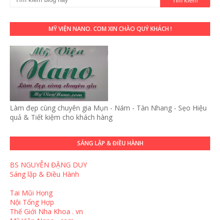
MỸ VIỆN NANO. COM XIN CHÀO QUÝ KHÁCH !
Làm đẹp cùng chuyên gia Mụn - Nám - Tàn Nhang - Sẹo Hiệu
quả & Tiết kiệm cho khách hàng
SÁNG LẬP & ĐIỀU HÀNH
BS NGUYỄN ĐẶNG DUY
Sáng lập & Điều Hành
Tai Mũi Họng
Nội Tổng Hợp
Thế Giới Nha Khoa . vn