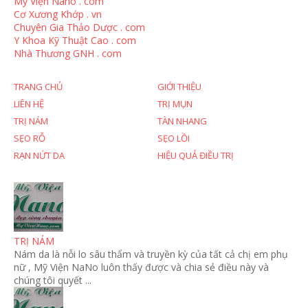
Mỹ Viện Nano . com
Cơ Xương Khớp . vn
Chuyên Gia Thảo Dược . com
Y Khoa Kỹ Thuật Cao . com
Nhà Thương GNH . com
TRANG CHỦ
GIỚI THIỆU
LIÊN HỆ
TRỊ MỤN
TRỊ NÁM
TÀN NHANG
SẸO RỖ
SẸO LỒI
RẠN NỨT DA
HIỆU QUẢ ĐIỀU TRỊ
TRỊ NÁM
Nám da là nỗi lo sâu thẩm và truyền kỳ của tất cả chị em phụ
nữ , Mỹ Viện NaNo luôn thấy được và chia sẻ điều này và
chúng tôi quyết ...