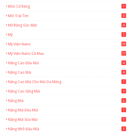
Mòn Cổ Răng
1
Môi Trái Tim
3
Mở Rộng Góc Mắt
4
Mỹ
1
Mỹ Viện Nano
10
Mỹ Viện Nano Cà Mau
17
8
Nâng Cao Đầu Mũi
4
Nâng Cao Mũi
4
Nâng Cao Mũi Cho Mũi Da Mỏng
1
Nâng Cao Sống Mũi
1
Nâng Mũi
2
Nâng Mũi Đầu Mũi
1
Nâng Mũi Sửa Mũi
1
Nâng Nhô Đầu Mũi
1