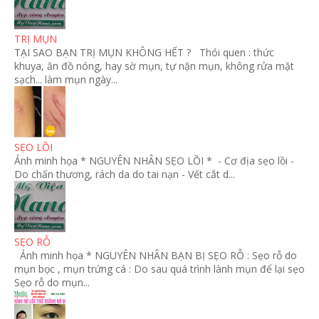
TRỊ MỤN
TẠI SAO BẠN TRỊ MỤN KHÔNG HẾT ? Thói quen : thức
khuya, ăn đồ nóng, hay sờ mụn, tự nặn mụn, không rửa mặt
sạch... làm mụn ngày...
SẸO LỒI
Ảnh minh họa * NGUYÊN NHÂN SẸO LỒI * - Cơ địa sẹo lồi -
Do chấn thương, rách da do tai nạn - Vết cắt d...
SẸO RỖ
Ảnh minh họa * NGUYÊN NHÂN BẠN BỊ SẸO RỖ : Sẹo rỗ do
mụn bọc , mụn trứng cá : Do sau quá trình lành mụn để lại sẹo
Sẹo rỗ do mụn...