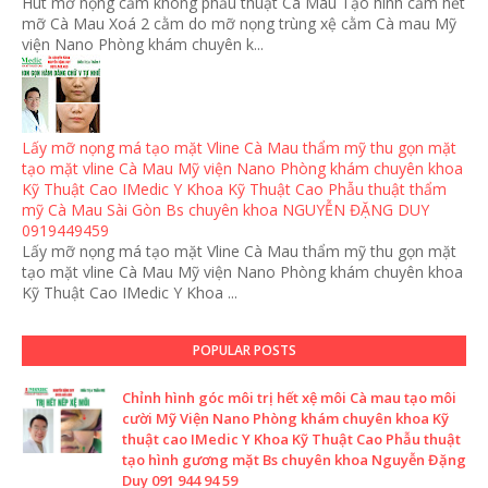
Hút mỡ nọng cằm không phẫu thuật Cà Mau Tạo hình cằm hết
mỡ Cà Mau Xoá 2 cằm do mỡ nọng trùng xệ cằm Cà mau Mỹ
viện Nano Phòng khám chuyên k...
Lấy mỡ nọng má tạo mặt Vline Cà Mau thẩm mỹ thu gọn mặt
tạo mặt vline Cà Mau Mỹ viện Nano Phòng khám chuyên khoa
Kỹ Thuật Cao IMedic Y Khoa Kỹ Thuật Cao Phẫu thuật thẩm
mỹ Cà Mau Sài Gòn Bs chuyên khoa NGUYỄN ĐẶNG DUY
0919449459
Lấy mỡ nọng má tạo mặt Vline Cà Mau thẩm mỹ thu gọn mặt
tạo mặt vline Cà Mau Mỹ viện Nano Phòng khám chuyên khoa
Kỹ Thuật Cao IMedic Y Khoa ...
POPULAR POSTS
Chỉnh hình góc môi trị hết xệ môi Cà mau tạo môi
cười Mỹ Viện Nano Phòng khám chuyên khoa Kỹ
thuật cao IMedic Y Khoa Kỹ Thuật Cao Phẫu thuật
tạo hình gương mặt Bs chuyên khoa Nguyễn Đặng
Duy 091 944 94 59