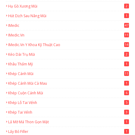
Hạ Gồ Xương Mũi
2
Hút Dịch Sau Nâng Mũi
1
IMedic
47
IMedic.vn
11
1
IMedic.vn Y Khoa Kỹ Thuật Cao
14
Kéo Dài Trụ Mũi
2
Khâu Thẩm Mỹ
1
Khép Cánh Mũi
11
Khép Cánh Mũi Cà Mau
1
Khép Cuộn Cánh Mũi
6
Khép Lỗ Tai Vểnh
5
Khép Tai Vểnh
3
Lấ Mỡ Má Thon Gọn Mặt
1
Lấy Bỏ Filler
1