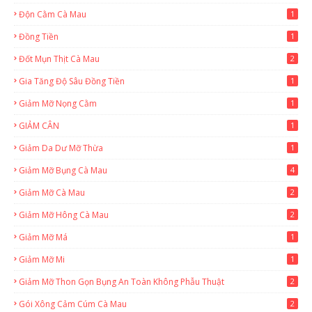
Độn Cằm Cà Mau
1
Đồng Tiền
1
Đốt Mụn Thịt Cà Mau
2
Gia Tăng Độ Sâu Đồng Tiền
1
Giảm Mỡ Nọng Cằm
1
GIẢM CÂN
1
Giảm Da Dư Mỡ Thừa
1
Giảm Mỡ Bụng Cà Mau
4
Giảm Mỡ Cà Mau
2
Giảm Mỡ Hông Cà Mau
2
Giảm Mỡ Má
1
Giảm Mỡ Mi
1
Giảm Mỡ Thon Gọn Bụng An Toàn Không Phẫu Thuật
2
Gói Xông Cảm Cúm Cà Mau
2