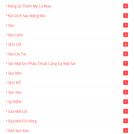
Răng Sứ Thẩm Mỹ Cà Mau
3
Rút Dịch Sau Nâng Mũi
1
Sẹo
1
Sẹo Lõm
2
SẸO LỒI
6
Sẹo Lồi Tai
2
Sẹo Mặt Do Phẫu Thuật Căng Da Mặt Sai
1
Sẹo Môi
1
SẸO RỖ
1
Sẹo Xấu
2
SỰ KIỆN
1
Sửa Mắt Lỗi
1
Sửa Mũi Cũ Hỏng
1
Sửa Sẹo Xấu
3