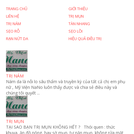
TRANG CHỦ
GIỚI THIỆU
LIÊN HỆ
TRỊ MỤN
TRỊ NÁM
TÀN NHANG
SẸO RỖ
SẸO LỒI
RẠN NỨT DA
HIỆU QUẢ ĐIỀU TRỊ
TRỊ NÁM
Nám da là nỗi lo sâu thẩm và truyền kỳ của tất cả chị em phụ
nữ , Mỹ Viện NaNo luôn thấy được và chia sẻ điều này và
chúng tôi quyết ...
TRỊ MỤN
TẠI SAO BẠN TRỊ MỤN KHÔNG HẾT ? Thói quen : thức
khuya, ăn đồ nóng, hay sờ mụn, tự nặn mụn, không rửa mặt