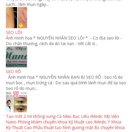
sạch... làm mụn ngày...
SẸO LỒI
Ảnh minh họa * NGUYÊN NHÂN SẸO LỒI * - Cơ địa sẹo lồi -
Do chấn thương, rách da do tai nạn - Vết cắt d...
SẸO RỖ
Ảnh minh họa * NGUYÊN NHÂN BẠN BỊ SẸO RỖ : Sẹo rỗ do
mụn bọc , mụn trứng cá : Do sau quá trình lành mụn để lại sẹo
Sẹo rỗ do mụn...
Tạo mắt 2 mí không sưng Cà Mau Bạc Liêu IMedic Mỹ Viện
Nano Phòng khám chuyên khoa Kỹ thuật cao IMedic Y Khoa
Kỹ Thuật Cao Phẫu thuật tạo hình gương mặt Bs chuyên khoa