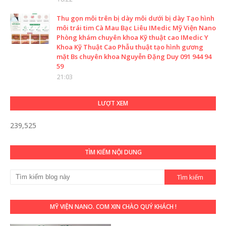
Thu gọn môi trên bị dày môi dưới bị dày Tạo hình
môi trái tim Cà Mau Bạc Liêu IMedic Mỹ Viện Nano
Phòng khám chuyên khoa Kỹ thuật cao IMedic Y
Khoa Kỹ Thuật Cao Phẫu thuật tạo hình gương
mặt Bs chuyên khoa Nguyễn Đặng Duy 091 944 94
59
21:03
LƯỢT XEM
239,525
TÌM KIẾM NỘI DUNG
MỸ VIỆN NANO. COM XIN CHÀO QUÝ KHÁCH !