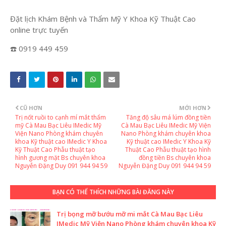
Đặt lịch Khám Bệnh và Thẩm Mỹ Y Khoa Kỹ Thuật Cao
online trực tuyến
☎️ 0919 449 459
CŨ HƠN
MỚI HƠN
Trị nốt ruồi to cạnh mí mắt thẩm
Tăng độ sâu má lúm đồng tiền
mỹ Cà Mau Bạc Liêu IMedic Mỹ
Cà Mau Bạc Liêu IMedic Mỹ Viện
Viện Nano Phòng khám chuyên
Nano Phòng khám chuyên khoa
khoa Kỹ thuật cao IMedic Y Khoa
Kỹ thuật cao IMedic Y Khoa Kỹ
Kỹ Thuật Cao Phẫu thuật tạo
Thuật Cao Phẫu thuật tạo hình
hình gương mặt Bs chuyên khoa
đồng tiền Bs chuyên khoa
Nguyễn Đặng Duy 091 944 94 59
Nguyễn Đặng Duy 091 944 94 59
BẠN CÓ THỂ THÍCH NHỮNG BÀI ĐĂNG NÀY
Trị bọng mỡ bướu mỡ mi mắt Cà Mau Bạc Liêu
IMedic Mỹ Viện Nano Phòng khám chuyên khoa Kỹ