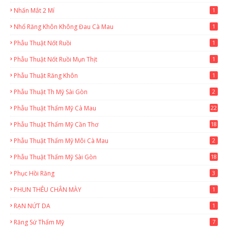
Nhấn Mắt 2 Mí
1
Nhổ Răng Khôn Không Đau Cà Mau
1
Phẫu Thuật Nốt Ruồi
1
Phẫu Thuật Nốt Ruồi Mụn Thịt
1
Phẫu Thuật Răng Khôn
1
Phẫu Thuật Th Mỹ Sài Gòn
2
Phẫu Thuật Thẩm Mỹ Cà Mau
22
9
Phẫu Thuật Thẩm Mỹ Cần Thơ
18
3
Phẫu Thuật Thẩm Mỹ Môi Cà Mau
2
Phẫu Thuật Thẩm Mỹ Sài Gòn
18
2
Phục Hồi Răng
3
PHUN THÊU CHÂN MÀY
1
RẠN NỨT DA
1
Răng Sứ Thẩm Mỹ
7