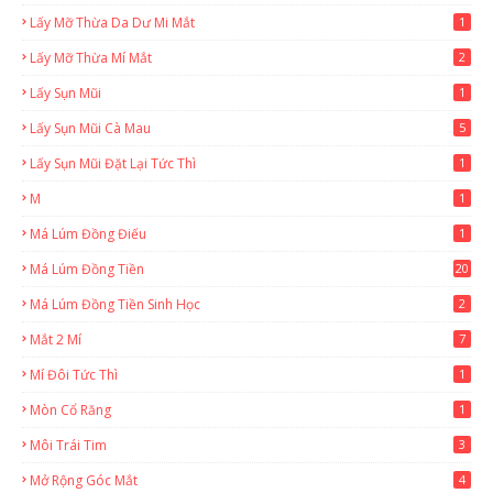
Lấy Mỡ Thừa Da Dư Mi Mắt
1
Lấy Mỡ Thừa Mí Mắt
2
Lấy Sụn Mũi
1
Lấy Sụn Mũi Cà Mau
5
Lấy Sụn Mũi Đặt Lại Tức Thì
1
M
1
Má Lúm Đồng Điếu
1
Má Lúm Đồng Tiền
20
Má Lúm Đồng Tiền Sinh Học
2
Mắt 2 Mí
7
Mí Đôi Tức Thì
1
Mòn Cổ Răng
1
Môi Trái Tim
3
Mở Rộng Góc Mắt
4