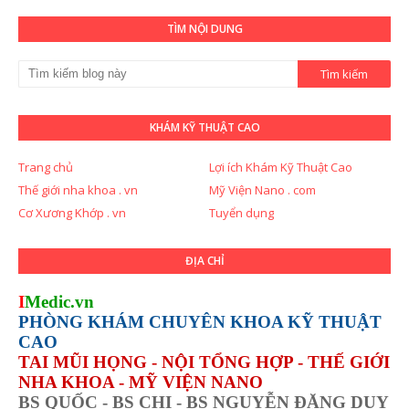
TÌM NỘI DUNG
KHÁM KỸ THUẬT CAO
Trang chủ
Lợi ích Khám Kỹ Thuật Cao
Thế giới nha khoa . vn
Mỹ Viện Nano . com
Cơ Xương Khớp . vn
Tuyển dụng
ĐỊA CHỈ
I
Medic.vn
PHÒNG KHÁM CHUYÊN KHOA KỸ THUẬT
CAO
TAI MŨI HỌNG - NỘI TỔNG HỢP - THẾ GIỚI
NHA KHOA - MỸ VIỆN NANO
BS QUỐC - BS CHI - BS NGUYỄN ĐẶNG DUY