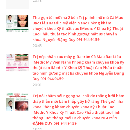
20:13
Thu gọn túi mỡ má 2 bên Trị phình mỡ má Cà Mau
Bạc Liêu IMedic Mỹ Viện Nano Phòng khám
chuyên khoa Kỹ thuật cao IMedic Y Khoa Kỹ Thuật
Cao Phẫu thuật tạo hình gương mặt Bs chuyên
khoa Nguyễn Đặng Duy 091 944 94 59
20:45
Trị nếp nhăn cau mày giữa trán Cà Mau Bạc Liêu
IMedic Mỹ Viện Nano Phòng khám chuyên khoa Kỹ
thuật cao IMedic Y Khoa Kỹ Thuật Cao Phẫu thuật
tạo hình gương mặt Bs chuyên khoa Nguyễn Đặng
Duy 091 944 94 59
20:01
Trị nói chậm nói ngọng sai chữ do thắng lưỡi bám
thấp thằn môi bám thấp gây hở răng Thế giới nha
khoa Phòng khám chuyên khoa Kỹ Thuật Cao
IMedic Y Khoa Kỹ Thuật Cao Phẫu thuật tạo hình
thắng lưỡi thắng môi Bs chuyên khoa NGUYỄN
ĐẶNG DUY 091 944 94 59
18:22