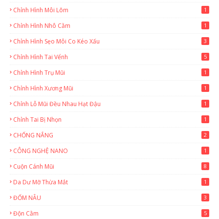
Chỉnh Hình Môi Lõm
1
Chỉnh Hình Nhô Cằm
1
Chỉnh Hình Sẹo Môi Co Kéo Xấu
3
Chỉnh Hình Tai Vểnh
5
Chỉnh Hình Trụ Mũi
1
Chỉnh Hình Xương Mũi
1
Chỉnh Lỗ Mũi Đều Nhau Hạt Đậu
1
Chỉnh Tai Bị Nhọn
1
CHỐNG NẮNG
2
CÔNG NGHỆ NANO
1
Cuộn Cánh Mũi
8
Da Dư Mỡ Thừa Mắt
1
ĐỐM NÂU
3
Độn Cằm
5