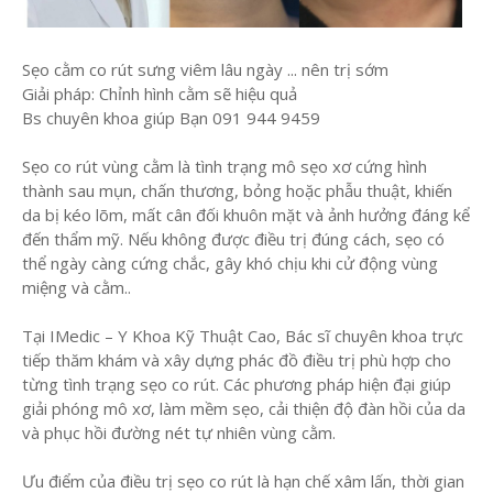
Sẹo cằm co rút sưng viêm lâu ngày ... nên trị sớm
Giải pháp: Chỉnh hình cằm sẽ hiệu quả
Bs chuyên khoa giúp Bạn 091 944 9459
Sẹo co rút vùng cằm là tình trạng mô sẹo xơ cứng hình
thành sau mụn, chấn thương, bỏng hoặc phẫu thuật, khiến
da bị kéo lõm, mất cân đối khuôn mặt và ảnh hưởng đáng kể
đến thẩm mỹ. Nếu không được điều trị đúng cách, sẹo có
thể ngày càng cứng chắc, gây khó chịu khi cử động vùng
miệng và cằm..
Tại IMedic – Y Khoa Kỹ Thuật Cao, Bác sĩ chuyên khoa trực
tiếp thăm khám và xây dựng phác đồ điều trị phù hợp cho
từng tình trạng sẹo co rút. Các phương pháp hiện đại giúp
giải phóng mô xơ, làm mềm sẹo, cải thiện độ đàn hồi của da
và phục hồi đường nét tự nhiên vùng cằm.
Ưu điểm của điều trị sẹo co rút là hạn chế xâm lấn, thời gian