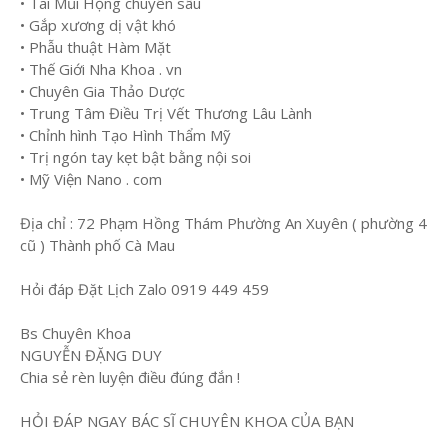
• Tai Mũi Họng chuyên sâu
• Gắp xương dị vật khó
• Phẫu thuật Hàm Mặt
• Thế Giới Nha Khoa . vn
• Chuyên Gia Thảo Dược
• Trung Tâm Điều Trị Vết Thương Lâu Lành
• Chỉnh hình Tạo Hình Thẩm Mỹ
• Trị ngón tay kẹt bật bằng nội soi
• Mỹ Viện Nano . com
Địa chỉ : 72 Phạm Hồng Thám Phường An Xuyên ( phường 4
cũ ) Thành phố Cà Mau
Hỏi đáp Đặt Lịch Zalo 0919 449 459
Bs Chuyên Khoa
NGUYỄN ĐẶNG DUY
Chia sẻ rèn luyện điều đúng đắn !
HỎI ĐÁP NGAY BÁC SĨ CHUYÊN KHOA CỦA BẠN