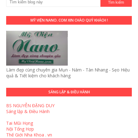
MỸ VIỆN NANO. COM XIN CHÀO QUÝ KHÁCH !
Làm đẹp cùng chuyên gia Mụn - Nám - Tàn Nhang - Sẹo Hiệu
quả & Tiết kiệm cho khách hàng
SÁNG LẬP & ĐIỀU HÀNH
BS NGUYỄN ĐẶNG DUY
Sáng lập & Điều Hành
Tai Mũi Họng
Nội Tổng Hợp
Thế Giới Nha Khoa . vn