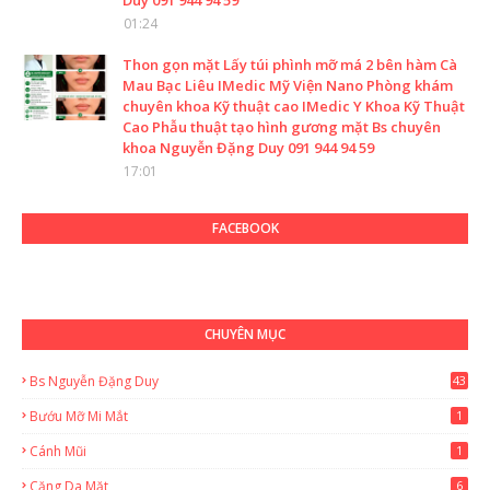
Duy 091 944 94 59
01:24
Thon gọn mặt Lấy túi phình mỡ má 2 bên hàm Cà
Mau Bạc Liêu IMedic Mỹ Viện Nano Phòng khám
chuyên khoa Kỹ thuật cao IMedic Y Khoa Kỹ Thuật
Cao Phẫu thuật tạo hình gương mặt Bs chuyên
khoa Nguyễn Đặng Duy 091 944 94 59
17:01
FACEBOOK
CHUYÊN MỤC
Bs Nguyễn Đặng Duy
43
2
Bướu Mỡ Mi Mắt
1
Cánh Mũi
1
Căng Da Mặt
6