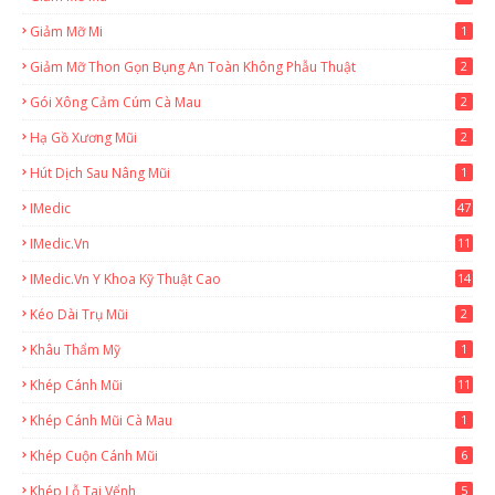
Giảm Mỡ Mi
1
Giảm Mỡ Thon Gọn Bụng An Toàn Không Phẫu Thuật
2
Gói Xông Cảm Cúm Cà Mau
2
Hạ Gồ Xương Mũi
2
Hút Dịch Sau Nâng Mũi
1
IMedic
47
IMedic.vn
11
1
IMedic.vn Y Khoa Kỹ Thuật Cao
14
Kéo Dài Trụ Mũi
2
Khâu Thẩm Mỹ
1
Khép Cánh Mũi
11
Khép Cánh Mũi Cà Mau
1
Khép Cuộn Cánh Mũi
6
Khép Lỗ Tai Vểnh
5