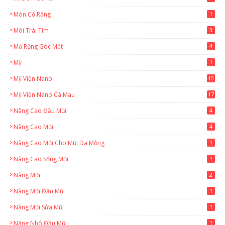
Mòn Cổ Răng
1
Môi Trái Tim
3
Mở Rộng Góc Mắt
4
Mỹ
1
Mỹ Viện Nano
10
Mỹ Viện Nano Cà Mau
17
8
Nâng Cao Đầu Mũi
4
Nâng Cao Mũi
4
Nâng Cao Mũi Cho Mũi Da Mỏng
1
Nâng Cao Sống Mũi
1
Nâng Mũi
2
Nâng Mũi Đầu Mũi
1
Nâng Mũi Sửa Mũi
1
Nâng Nhô Đầu Mũi
1