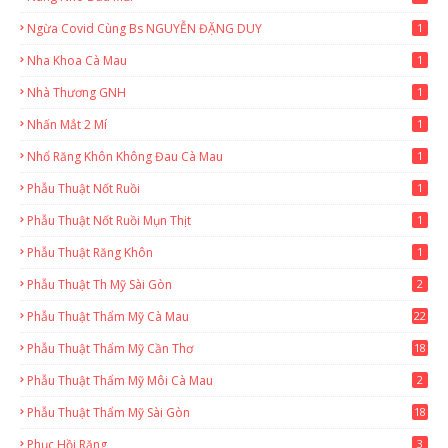
Ngừa Covid Cùng Bs NGUYỄN ĐẶNG DUY
1
Nha Khoa Cà Mau
1
Nhà Thương GNH
1
Nhấn Mắt 2 Mí
1
Nhổ Răng Khôn Không Đau Cà Mau
1
Phẫu Thuật Nốt Ruồi
1
Phẫu Thuật Nốt Ruồi Mụn Thịt
1
Phẫu Thuật Răng Khôn
1
Phẫu Thuật Th Mỹ Sài Gòn
2
Phẫu Thuật Thẩm Mỹ Cà Mau
22
9
Phẫu Thuật Thẩm Mỹ Cần Thơ
18
3
Phẫu Thuật Thẩm Mỹ Môi Cà Mau
2
Phẫu Thuật Thẩm Mỹ Sài Gòn
18
2
Phục Hồi Răng
3