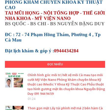
PHÒNG KHÁM CHUYÊN KHOA KỸ THUẬT
CAO
TAI MŨI HỌNG - NỘI TỔNG HỢP - THẾ GIỚI
NHA KHOA - MỸ VIỆN NANO
BS QUỐC - BS CHI - BS NGUYỄN ĐẶNG DUY
ĐC : 72 - 74 Phạm Hồng Thám, Phường 4 , Tp
Cà Mau
Đặt lịch khám &
góp ý :
0944434284
ĐỌC NHIỀU
Chỉnh hình góc môi trị hết xệ môi Cà mau tạo môi
cười Mỹ Viện Nano Phòng khám chuyên khoa Kỹ
thuật cao IMedic Y Khoa Kỹ Thuật Cao Phẫu thuật
tạo hình gương mặt Bs chuyên khoa Nguyễn Đặng
Duy 091 944 94 59
01:24
Thon gọn mặt Lấy túi phình mỡ má 2 bên hàm Cà