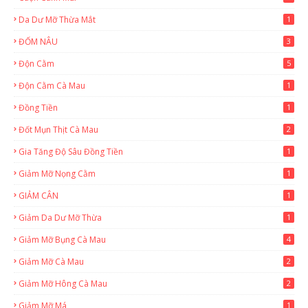
Da Dư Mỡ Thừa Mắt
1
ĐỐM NÂU
3
Độn Cằm
5
Độn Cằm Cà Mau
1
Đồng Tiền
1
Đốt Mụn Thịt Cà Mau
2
Gia Tăng Độ Sâu Đồng Tiền
1
Giảm Mỡ Nọng Cằm
1
GIẢM CÂN
1
Giảm Da Dư Mỡ Thừa
1
Giảm Mỡ Bụng Cà Mau
4
Giảm Mỡ Cà Mau
2
Giảm Mỡ Hông Cà Mau
2
Giảm Mỡ Má
1