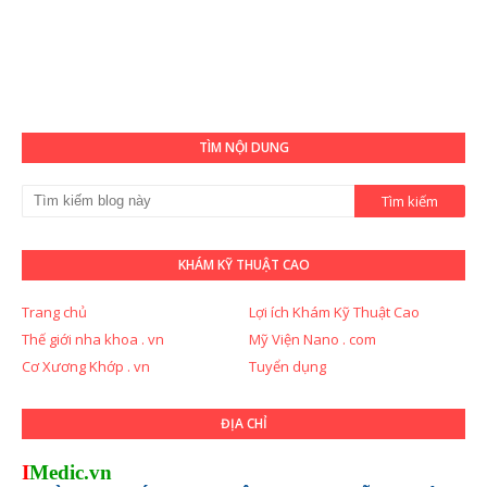
TÌM NỘI DUNG
KHÁM KỸ THUẬT CAO
Trang chủ
Lợi ích Khám Kỹ Thuật Cao
Thế giới nha khoa . vn
Mỹ Viện Nano . com
Cơ Xương Khớp . vn
Tuyển dụng
ĐỊA CHỈ
I
Medic.vn