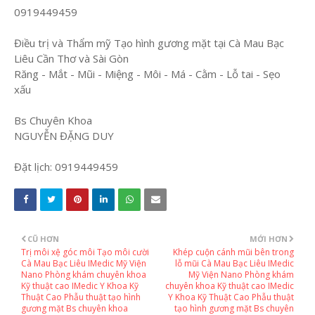
0919449459
Điều trị và Thẩm mỹ Tạo hình gương mặt tại Cà Mau Bạc
Liêu Cần Thơ và Sài Gòn
Răng - Mắt - Mũi - Miệng - Môi - Má - Cằm - Lỗ tai - Sẹo
xấu
Bs Chuyên Khoa
NGUYỄN ĐẶNG DUY
Đặt lịch: 0919449459
CŨ HƠN
MỚI HƠN
Trị môi xệ góc môi Tạo môi cười
Khép cuộn cánh mũi bên trong
Cà Mau Bạc Liêu IMedic Mỹ Viện
lỗ mũi Cà Mau Bạc Liêu IMedic
Nano Phòng khám chuyên khoa
Mỹ Viện Nano Phòng khám
Kỹ thuật cao IMedic Y Khoa Kỹ
chuyên khoa Kỹ thuật cao IMedic
Thuật Cao Phẫu thuật tạo hình
Y Khoa Kỹ Thuật Cao Phẫu thuật
gương mặt Bs chuyên khoa
tạo hình gương mặt Bs chuyên