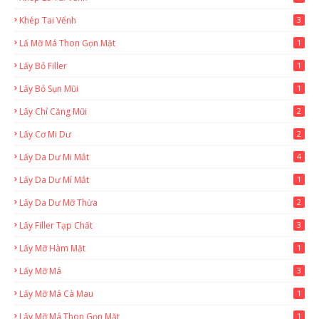
Khép Tai Vểnh
3
Lấ Mỡ Má Thon Gọn Mặt
1
Lấy Bỏ Filler
1
Lấy Bỏ Sụn Mũi
1
Lấy Chỉ Căng Mũi
2
Lấy Cơ Mi Dư
2
Lấy Da Dư Mi Mắt
4
Lấy Da Dư Mí Mắt
1
Lấy Da Dư Mỡ Thừa
2
Lấy Filler Tạp Chất
3
Lấy Mỡ Hàm Mặt
1
Lấy Mỡ Má
3
Lấy Mỡ Má Cà Mau
1
Lấy Mỡ Má Thon Gọn Mặt
1