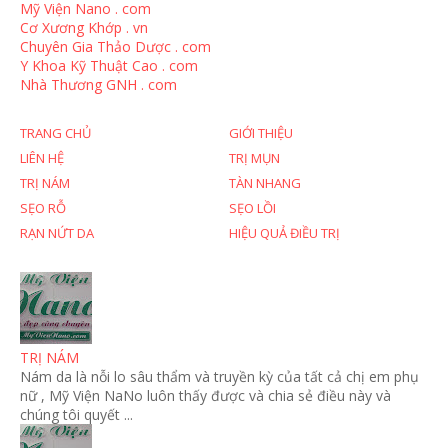
Mỹ Viện Nano . com
Cơ Xương Khớp . vn
Chuyên Gia Thảo Dược . com
Y Khoa Kỹ Thuật Cao . com
Nhà Thương GNH . com
TRANG CHỦ
GIỚI THIỆU
LIÊN HỆ
TRỊ MỤN
TRỊ NÁM
TÀN NHANG
SẸO RỖ
SẸO LỒI
RẠN NỨT DA
HIỆU QUẢ ĐIỀU TRỊ
TRỊ NÁM
Nám da là nỗi lo sâu thẩm và truyền kỳ của tất cả chị em phụ
nữ , Mỹ Viện NaNo luôn thấy được và chia sẻ điều này và
chúng tôi quyết ...