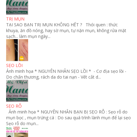
TRỊ MỤN
TẠI SAO BẠN TRỊ MỤN KHÔNG HẾT ? Thói quen : thức
khuya, ăn đồ nóng, hay sờ mụn, tự nặn mụn, không rửa mặt
sạch... làm mụn ngày...
SẸO LỒI
Ảnh minh họa * NGUYÊN NHÂN SẸO LỒI * - Cơ địa sẹo lồi -
Do chấn thương, rách da do tai nạn - Vết cắt d...
SẸO RỖ
Ảnh minh họa * NGUYÊN NHÂN BẠN BỊ SẸO RỖ : Sẹo rỗ do
mụn bọc , mụn trứng cá : Do sau quá trình lành mụn để lại sẹo
Sẹo rỗ do mụn...