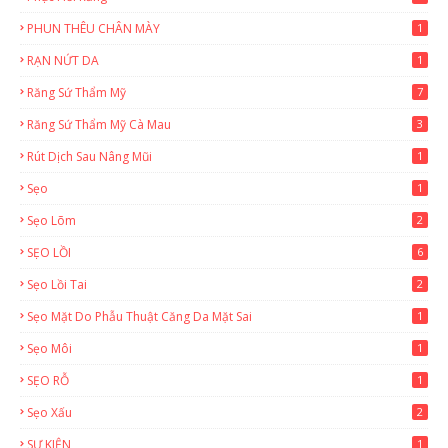
PHUN THÊU CHÂN MÀY
1
RẠN NỨT DA
1
Răng Sứ Thẩm Mỹ
7
Răng Sứ Thẩm Mỹ Cà Mau
3
Rút Dịch Sau Nâng Mũi
1
Sẹo
1
Sẹo Lõm
2
SẸO LỒI
6
Sẹo Lồi Tai
2
Sẹo Mặt Do Phẫu Thuật Căng Da Mặt Sai
1
Sẹo Môi
1
SẸO RỖ
1
Sẹo Xấu
2
SỰ KIỆN
1