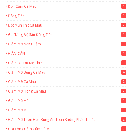
Độn Cằm Cà Mau
1
Đồng Tiền
1
Đốt Mụn Thịt Cà Mau
2
Gia Tăng Độ Sâu Đồng Tiền
1
Giảm Mỡ Nọng Cằm
1
GIẢM CÂN
1
Giảm Da Dư Mỡ Thừa
1
Giảm Mỡ Bụng Cà Mau
4
Giảm Mỡ Cà Mau
2
Giảm Mỡ Hông Cà Mau
2
Giảm Mỡ Má
1
Giảm Mỡ Mi
1
Giảm Mỡ Thon Gọn Bụng An Toàn Không Phẫu Thuật
2
Gói Xông Cảm Cúm Cà Mau
2