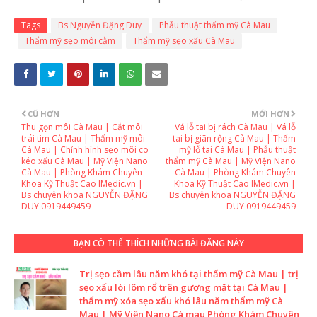
Tags
Bs Nguyễn Đặng Duy
Phẫu thuật thẩm mỹ Cà Mau
Thẩm mỹ sẹo môi cằm
Thẩm mỹ sẹo xấu Cà Mau
CŨ HƠN
MỚI HƠN
Thu gọn môi Cà Mau | Cắt môi
Vá lỗ tai bị rách Cà Mau | Vá lỗ
trái tim Cà Mau | Thẩm mỹ môi
tai bị giãn rộng Cà Mau | Thẩm
Cà Mau | Chỉnh hình sẹo môi co
mỹ lỗ tai Cà Mau | Phẫu thuật
kéo xấu Cà Mau | Mỹ Viện Nano
thẩm mỹ Cà Mau | Mỹ Viện Nano
Cà Mau | Phòng Khám Chuyên
Cà Mau | Phòng Khám Chuyên
Khoa Kỹ Thuật Cao IMedic.vn |
Khoa Kỹ Thuật Cao IMedic.vn |
Bs chuyên khoa NGUYỄN ĐẶNG
Bs chuyên khoa NGUYỄN ĐẶNG
DUY 0919449459
DUY 0919449459
BẠN CÓ THỂ THÍCH NHỮNG BÀI ĐĂNG NÀY
Trị sẹo cầm lâu năm khó tại thẩm mỹ Cà Mau | trị
sẹo xấu lòi lõm rổ trên gương mặt tại Cà Mau |
thẩm mỹ xóa sẹo xấu khó lâu năm thẩm mỹ Cà
Mau | Mỹ Viện Nano Cà mau Phòng Khám Chuyên