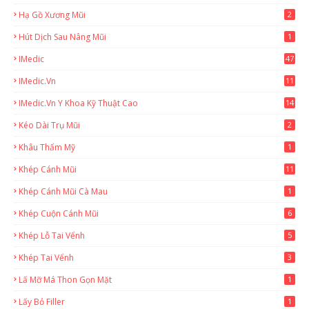
Hạ Gồ Xương Mũi
2
Hút Dịch Sau Nâng Mũi
1
IMedic
47
IMedic.vn
11
1
IMedic.vn Y Khoa Kỹ Thuật Cao
14
Kéo Dài Trụ Mũi
2
Khâu Thẩm Mỹ
1
Khép Cánh Mũi
11
Khép Cánh Mũi Cà Mau
1
Khép Cuộn Cánh Mũi
6
Khép Lỗ Tai Vểnh
5
Khép Tai Vểnh
3
Lấ Mỡ Má Thon Gọn Mặt
1
Lấy Bỏ Filler
1