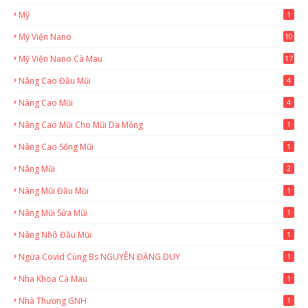
Mỹ
1
Mỹ Viện Nano
10
Mỹ Viện Nano Cà Mau
17
8
Nâng Cao Đầu Mũi
4
Nâng Cao Mũi
4
Nâng Cao Mũi Cho Mũi Da Mỏng
1
Nâng Cao Sống Mũi
1
Nâng Mũi
2
Nâng Mũi Đầu Mũi
1
Nâng Mũi Sửa Mũi
1
Nâng Nhô Đầu Mũi
1
Ngừa Covid Cùng Bs NGUYỄN ĐẶNG DUY
1
Nha Khoa Cà Mau
1
Nhà Thương GNH
1