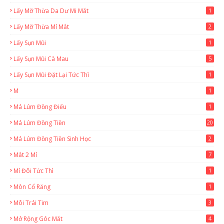
Lấy Mỡ Thừa Da Dư Mi Mắt
1
Lấy Mỡ Thừa Mí Mắt
2
Lấy Sụn Mũi
1
Lấy Sụn Mũi Cà Mau
5
Lấy Sụn Mũi Đặt Lại Tức Thì
1
M
1
Má Lúm Đồng Điếu
1
Má Lúm Đồng Tiền
20
Má Lúm Đồng Tiền Sinh Học
2
Mắt 2 Mí
7
Mí Đôi Tức Thì
1
Mòn Cổ Răng
1
Môi Trái Tim
3
Mở Rộng Góc Mắt
4