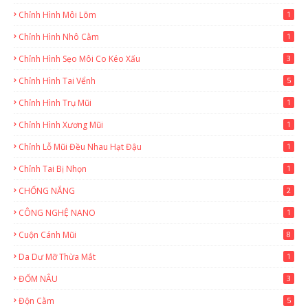
Chỉnh Hình Môi Lõm
1
Chỉnh Hình Nhô Cằm
1
Chỉnh Hình Sẹo Môi Co Kéo Xấu
3
Chỉnh Hình Tai Vểnh
5
Chỉnh Hình Trụ Mũi
1
Chỉnh Hình Xương Mũi
1
Chỉnh Lỗ Mũi Đều Nhau Hạt Đậu
1
Chỉnh Tai Bị Nhọn
1
CHỐNG NẮNG
2
CÔNG NGHỆ NANO
1
Cuộn Cánh Mũi
8
Da Dư Mỡ Thừa Mắt
1
ĐỐM NÂU
3
Độn Cằm
5