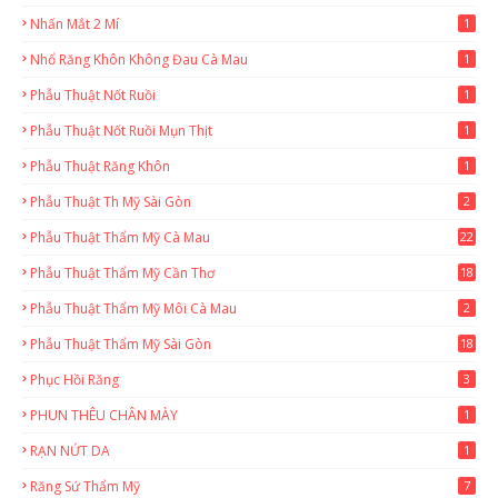
Nhấn Mắt 2 Mí
1
Nhổ Răng Khôn Không Đau Cà Mau
1
Phẫu Thuật Nốt Ruồi
1
Phẫu Thuật Nốt Ruồi Mụn Thịt
1
Phẫu Thuật Răng Khôn
1
Phẫu Thuật Th Mỹ Sài Gòn
2
Phẫu Thuật Thẩm Mỹ Cà Mau
22
9
Phẫu Thuật Thẩm Mỹ Cần Thơ
18
3
Phẫu Thuật Thẩm Mỹ Môi Cà Mau
2
Phẫu Thuật Thẩm Mỹ Sài Gòn
18
2
Phục Hồi Răng
3
PHUN THÊU CHÂN MÀY
1
RẠN NỨT DA
1
Răng Sứ Thẩm Mỹ
7