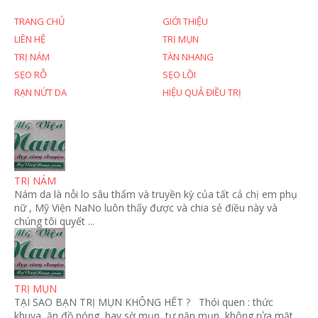
TRANG CHỦ
GIỚI THIỆU
LIÊN HỆ
TRỊ MỤN
TRỊ NÁM
TÀN NHANG
SẸO RỖ
SẸO LỒI
RẠN NỨT DA
HIỆU QUẢ ĐIỀU TRỊ
TRỊ NÁM
Nám da là nỗi lo sâu thẩm và truyền kỳ của tất cả chị em phụ
nữ , Mỹ Viện NaNo luôn thấy được và chia sẻ điều này và
chúng tôi quyết ...
TRỊ MỤN
TẠI SAO BẠN TRỊ MỤN KHÔNG HẾT ? Thói quen : thức
khuya, ăn đồ nóng, hay sờ mụn, tự nặn mụn, không rửa mặt