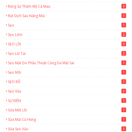
Răng Sứ Thẩm Mỹ Cà Mau
3
Rút Dịch Sau Nâng Mũi
1
Sẹo
1
Sẹo Lõm
2
SẸO LỒI
6
Sẹo Lồi Tai
2
Sẹo Mặt Do Phẫu Thuật Căng Da Mặt Sai
1
Sẹo Môi
1
SẸO RỖ
1
Sẹo Xấu
2
SỰ KIỆN
1
Sửa Mắt Lỗi
1
Sửa Mũi Cũ Hỏng
1
Sửa Sẹo Xấu
3