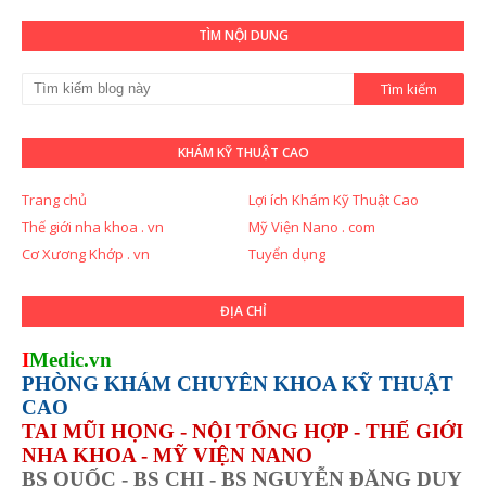
TÌM NỘI DUNG
KHÁM KỸ THUẬT CAO
Trang chủ
Lợi ích Khám Kỹ Thuật Cao
Thế giới nha khoa . vn
Mỹ Viện Nano . com
Cơ Xương Khớp . vn
Tuyển dụng
ĐỊA CHỈ
I
Medic.vn
PHÒNG KHÁM CHUYÊN KHOA KỸ THUẬT
CAO
TAI MŨI HỌNG - NỘI TỔNG HỢP - THẾ GIỚI
NHA KHOA - MỸ VIỆN NANO
BS QUỐC - BS CHI - BS NGUYỄN ĐẶNG DUY