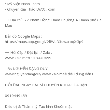
• Mỹ Viện Nano . com
• Chuyên Gia Thảo Dược . com
++ Địa chỉ : 72 Phạm Hồng Thám Phường 4 Thành phố Cà
Mau
Bản đồ Google Maps :
https://maps.app.goo.gl/2fiWuD3uwaroqXGp9
++ Hỏi đáp / Đặt lịch / Zalo :
www.Zalo.me/0919449459
- Bs NGUYỄN ĐẶNG DUY -
www.nguyendangduy.www.Zalo.meẻ điều đúng đắn !
HỎI ĐÁP NGAY BÁC SĨ CHUYÊN KHOA CỦA BẠN
0919449459
Điều trị & Thẩm mỹ Tạo hình Khuôn mặt