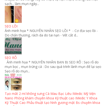
sạch... làm mụn ngày...
SẸO LỒI
Ảnh minh họa * NGUYÊN NHÂN SẸO LỒI * - Cơ địa sẹo lồi -
Do chấn thương, rách da do tai nạn - Vết cắt d...
SẸO RỖ
Ảnh minh họa * NGUYÊN NHÂN BẠN BỊ SẸO RỖ : Sẹo rỗ do
mụn bọc , mụn trứng cá : Do sau quá trình lành mụn để lại sẹo
Sẹo rỗ do mụn...
Tạo mắt 2 mí không sưng Cà Mau Bạc Liêu IMedic Mỹ Viện
Nano Phòng khám chuyên khoa Kỹ thuật cao IMedic Y Khoa
Kỹ Thuật Cao Phẫu thuật tạo hình gương mặt Bs chuyên khoa