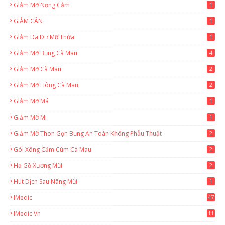
Giảm Mỡ Nọng Cằm
1
GIẢM CÂN
1
Giảm Da Dư Mỡ Thừa
1
Giảm Mỡ Bụng Cà Mau
4
Giảm Mỡ Cà Mau
2
Giảm Mỡ Hông Cà Mau
2
Giảm Mỡ Má
1
Giảm Mỡ Mi
1
Giảm Mỡ Thon Gọn Bụng An Toàn Không Phẫu Thuật
2
Gói Xông Cảm Cúm Cà Mau
2
Hạ Gồ Xương Mũi
2
Hút Dịch Sau Nâng Mũi
1
IMedic
47
IMedic.vn
11
1