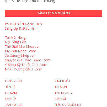
quả & Tiết kiệm cho khách hàng
SÁNG LẬP & ĐIỀU HÀNH
BS NGUYỄN ĐẶNG DUY
Sáng lập & Điều Hành
Tai Mũi Họng
Nội Tổng Hợp
Thế Giới Nha Khoa . vn
Mỹ Viện Nano . com
Cơ Xương Khớp . vn
Chuyên Gia Thảo Dược . com
Y Khoa Kỹ Thuật Cao . com
Nhà Thương GNH . com
TRANG CHỦ
GIỚI THIỆU
LIÊN HỆ
TRỊ MỤN
TRỊ NÁM
TÀN NHANG
SẸO RỖ
SẸO LỒI
RẠN NỨT DA
HIỆU QUẢ ĐIỀU TRỊ