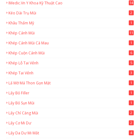
IMedic.vn Y Khoa Kỹ Thuật Cao
14
Kéo Dài Trụ Mũi
2
Khâu Thẩm Mỹ
1
Khép Cánh Mũi
11
Khép Cánh Mũi Cà Mau
1
Khép Cuộn Cánh Mũi
6
Khép Lỗ Tai Vểnh
5
Khép Tai Vểnh
3
Lấ Mỡ Má Thon Gọn Mặt
1
Lấy Bỏ Filler
1
Lấy Bỏ Sụn Mũi
1
Lấy Chỉ Căng Mũi
2
Lấy Cơ Mi Dư
2
Lấy Da Dư Mi Mắt
4