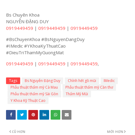
Bs Chuyên Khoa
NGUYỄN ĐẶNG DUY
0919449459
|
0919449459
|
0919449459
#BsChuyenKhoa #BsNguyenDangDuy
#IMedic #YKhoaKyThuatCao
#DieuTriThamMyGuongMat
0919449459
|
0919449459
|
0919449459
,
Tags
Bs Nguyễn Đặng Duy
Chỉnh hết gồ mũi
IMedic
Phẫu thuật thẩm mỹ Cà Mau
Phẫu thuật thẩm mỹ Cần thơ
Phẫu thuật thẩm mỹ Sài Gòn
Thẩm Mỹ Mũi
Y Khoa Kỹ Thuật Cao
CŨ HƠN
MỚI HƠN