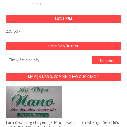
21:03
LƯỢT XEM
239,607
TÌM KIẾM NỘI DUNG
MỸ VIỆN NANO. COM XIN CHÀO QUÝ KHÁCH !
Làm đẹp cùng chuyên gia Mụn - Nám - Tàn Nhang - Sẹo Hiệu