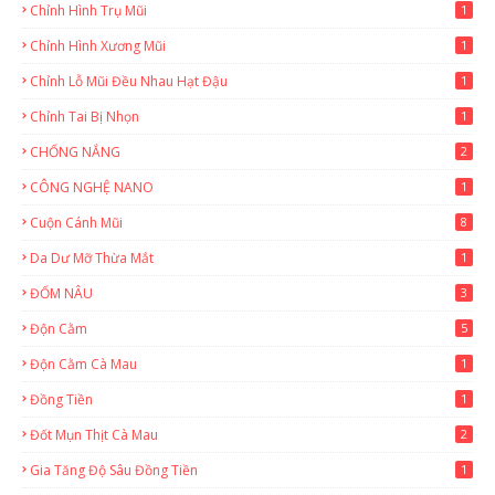
Chỉnh Hình Trụ Mũi
1
Chỉnh Hình Xương Mũi
1
Chỉnh Lỗ Mũi Đều Nhau Hạt Đậu
1
Chỉnh Tai Bị Nhọn
1
CHỐNG NẮNG
2
CÔNG NGHỆ NANO
1
Cuộn Cánh Mũi
8
Da Dư Mỡ Thừa Mắt
1
ĐỐM NÂU
3
Độn Cằm
5
Độn Cằm Cà Mau
1
Đồng Tiền
1
Đốt Mụn Thịt Cà Mau
2
Gia Tăng Độ Sâu Đồng Tiền
1