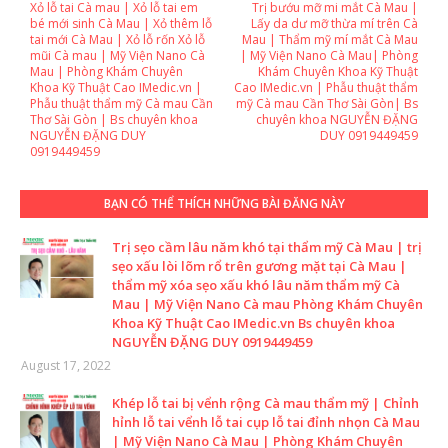
Xỏ lỗ tai Cà mau | Xỏ lỗ tai em
Trị bướu mỡ mi mắt Cà Mau |
bé mới sinh Cà Mau | Xỏ thêm lỗ
Lấy da dư mỡ thừa mí trên Cà
tai mới Cà Mau | Xỏ lỗ rốn Xỏ lỗ
Mau | Thẩm mỹ mí mắt Cà Mau
mũi Cà mau | Mỹ Viện Nano Cà
| Mỹ Viện Nano Cà Mau| Phòng
Mau | Phòng Khám Chuyên
Khám Chuyên Khoa Kỹ Thuật
Khoa Kỹ Thuật Cao IMedic.vn |
Cao IMedic.vn | Phẫu thuật thẩm
Phẫu thuật thẩm mỹ Cà mau Cần
mỹ Cà mau Cần Thơ Sài Gòn| Bs
Thơ Sài Gòn | Bs chuyên khoa
chuyên khoa NGUYỄN ĐẶNG
NGUYỄN ĐẶNG DUY
DUY 0919449459
0919449459
BẠN CÓ THỂ THÍCH NHỮNG BÀI ĐĂNG NÀY
Trị sẹo cầm lâu năm khó tại thẩm mỹ Cà Mau | trị
sẹo xấu lòi lõm rổ trên gương mặt tại Cà Mau |
thẩm mỹ xóa sẹo xấu khó lâu năm thẩm mỹ Cà
Mau | Mỹ Viện Nano Cà mau Phòng Khám Chuyên
Khoa Kỹ Thuật Cao IMedic.vn Bs chuyên khoa
NGUYỄN ĐẶNG DUY 0919449459
August 17, 2022
Khép lỗ tai bị vểnh rộng Cà mau thẩm mỹ | Chỉnh
hỉnh lỗ tai vểnh lỗ tai cụp lỗ tai đỉnh nhọn Cà Mau
| Mỹ Viện Nano Cà Mau | Phòng Khám Chuyên