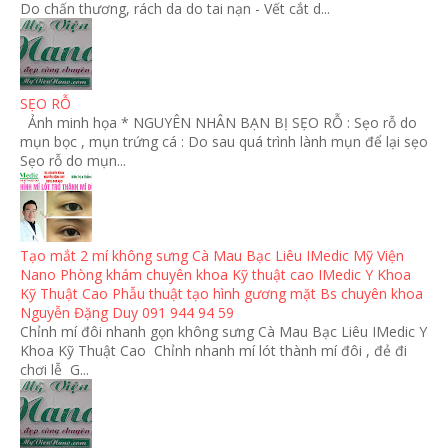
Do chấn thương, rách da do tai nạn - Vết cắt d...
SẸO RỖ
Ảnh minh họa * NGUYÊN NHÂN BẠN BỊ SẸO RỖ : Sẹo rỗ do
mụn bọc , mụn trứng cá : Do sau quá trình lành mụn để lại sẹo
Sẹo rỗ do mụn...
Tạo mắt 2 mí không sưng Cà Mau Bạc Liêu IMedic Mỹ Viện
Nano Phòng khám chuyên khoa Kỹ thuật cao IMedic Y Khoa
Kỹ Thuật Cao Phẫu thuật tạo hình gương mặt Bs chuyên khoa
Nguyễn Đặng Duy 091 944 94 59
Chỉnh mí đôi nhanh gọn không sưng Cà Mau Bạc Liêu IMedic Y
Khoa Kỹ Thuật Cao Chỉnh nhanh mí lót thành mí đôi , đẻ đi
chơi lễ G...