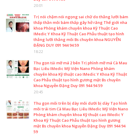
20:01
Trị nói chậm nói ngọng sai chữ do thắng lưỡi bám
thấp thằn môi bám thấp gây hở răng Thế giới nha
khoa Phòng khám chuyên khoa Kỹ Thuật Cao
IMedic Y Khoa Kỹ Thuật Cao Phẫu thuật tạo hình
thắng lưỡi thắng môi Bs chuyên khoa NGUYỄN
ĐẶNG DUY 091 944 94 59
18:22
Thu gọn túi mỡ má 2 bên Trị phình mỡ má Cà Mau
Bạc Liêu IMedic Mỹ Viện Nano Phòng khám
chuyên khoa Kỹ thuật cao IMedic Y Khoa Kỹ Thuật
Cao Phẫu thuật tạo hình gương mặt Bs chuyên
khoa Nguyễn Đặng Duy 091 944 94 59
20:45
Thu gọn môi trên bị dày môi dưới bị dày Tạo hình
môi trái tim Cà Mau Bạc Liêu IMedic Mỹ Viện Nano
Phòng khám chuyên khoa Kỹ thuật cao IMedic Y
Khoa Kỹ Thuật Cao Phẫu thuật tạo hình gương
mặt Bs chuyên khoa Nguyễn Đặng Duy 091 944 94
59