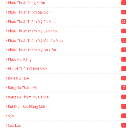
Phẫu Thuật Răng Khôn
1
Phẫu Thuật Th Mỹ Sài Gòn
2
Phẫu Thuật Thẩm Mỹ Cà Mau
22
9
Phẫu Thuật Thẩm Mỹ Cần Thơ
18
3
Phẫu Thuật Thẩm Mỹ Môi Cà Mau
2
Phẫu Thuật Thẩm Mỹ Sài Gòn
18
2
Phục Hồi Răng
3
PHUN THÊU CHÂN MÀY
1
RẠN NỨT DA
1
Răng Sứ Thẩm Mỹ
7
Răng Sứ Thẩm Mỹ Cà Mau
3
Rút Dịch Sau Nâng Mũi
1
Sẹo
1
Sẹo Lõm
2