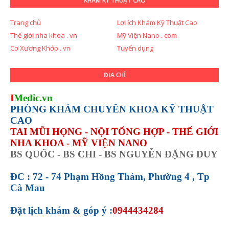
KHÁM KỸ THUẬT CAO
Trang chủ
Lợi ích Khám Kỹ Thuật Cao
Thế giới nha khoa . vn
Mỹ Viện Nano . com
Cơ Xương Khớp . vn
Tuyển dụng
ĐỊA CHỈ
I
Medic.vn
PHÒNG KHÁM CHUYÊN KHOA KỸ THUẬT
CAO
TAI MŨI HỌNG - NỘI TỔNG HỢP - THẾ GIỚI
NHA KHOA - MỸ VIỆN NANO
BS QUỐC - BS CHI - BS NGUYỄN ĐẶNG DUY
ĐC : 72 - 74 Phạm Hồng Thám, Phường 4 , Tp
Cà Mau
Đặt lịch khám &
góp ý :
0944434284