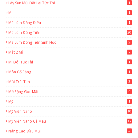
Lấy Sụn Mũi Đặt Lại Tức Thì
1
M
1
Má Lúm Đồng Điếu
1
Má Lúm Đồng Tiền
20
Má Lúm Đồng Tiền Sinh Học
2
Mắt 2 Mí
7
Mí Đôi Tức Thì
1
Mòn Cổ Răng
1
Môi Trái Tim
3
Mở Rộng Góc Mắt
4
Mỹ
1
Mỹ Viện Nano
10
Mỹ Viện Nano Cà Mau
17
8
Nâng Cao Đầu Mũi
4