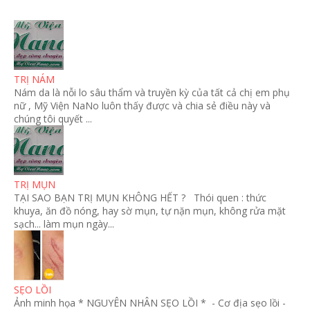
TRỊ NÁM
Nám da là nỗi lo sâu thẩm và truyền kỳ của tất cả chị em phụ
nữ , Mỹ Viện NaNo luôn thấy được và chia sẻ điều này và
chúng tôi quyết ...
TRỊ MỤN
TẠI SAO BẠN TRỊ MỤN KHÔNG HẾT ? Thói quen : thức
khuya, ăn đồ nóng, hay sờ mụn, tự nặn mụn, không rửa mặt
sạch... làm mụn ngày...
SẸO LỒI
Ảnh minh họa * NGUYÊN NHÂN SẸO LỒI * - Cơ địa sẹo lồi -