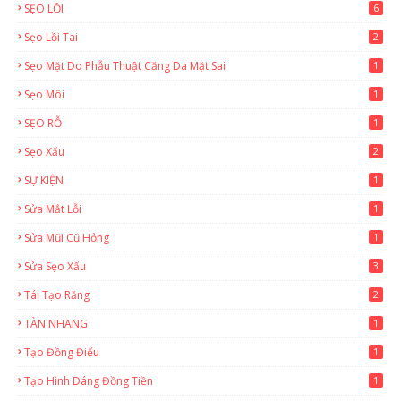
SẸO LỒI
6
Sẹo Lồi Tai
2
Sẹo Mặt Do Phẫu Thuật Căng Da Mặt Sai
1
Sẹo Môi
1
SẸO RỖ
1
Sẹo Xấu
2
SỰ KIỆN
1
Sửa Mắt Lỗi
1
Sửa Mũi Cũ Hỏng
1
Sửa Sẹo Xấu
3
Tái Tạo Răng
2
TÀN NHANG
1
Tạo Đồng Điếu
1
Tạo Hình Dáng Đồng Tiền
1