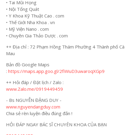
• Tai Mũi Họng
• Nội Tổng Quát
• Y Khoa Kỹ Thuật Cao . com
• Thế Giới Nha Khoa . vn
• Mỹ Viện Nano . com
• Chuyên Gia Thảo Dược . com
++ Địa chỉ : 72 Phạm Hồng Thám Phường 4 Thành phố Cà
Mau
Bản đồ Google Maps
:
https://maps.app.goo.gl/2fiWuD3uwaroqXGp9
++ Hỏi đáp / Đặt lịch / Zalo :
www.Zalo.me/0919449459
- Bs NGUYỄN ĐẶNG DUY -
www.nguyendangduy.com
Chia sẻ rèn luyện điều đúng đắn !
HỎI ĐÁP NGAY BÁC SĨ CHUYÊN KHOA CỦA BẠN