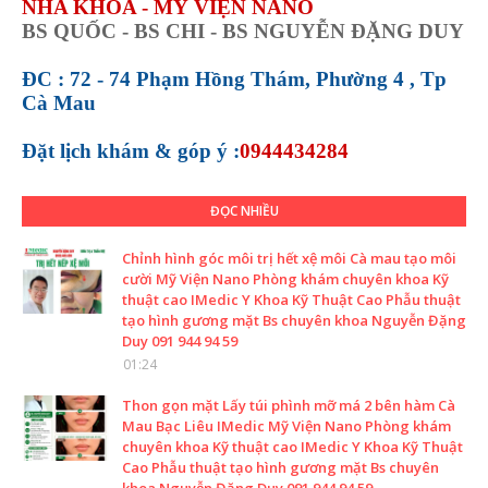
NHA KHOA - MỸ VIỆN NANO
BS QUỐC - BS CHI - BS NGUYỄN ĐẶNG DUY
ĐC : 72 - 74 Phạm Hồng Thám, Phường 4 , Tp
Cà Mau
Đặt lịch khám &
góp ý :
0944434284
ĐỌC NHIỀU
Chỉnh hình góc môi trị hết xệ môi Cà mau tạo môi
cười Mỹ Viện Nano Phòng khám chuyên khoa Kỹ
thuật cao IMedic Y Khoa Kỹ Thuật Cao Phẫu thuật
tạo hình gương mặt Bs chuyên khoa Nguyễn Đặng
Duy 091 944 94 59
01:24
Thon gọn mặt Lấy túi phình mỡ má 2 bên hàm Cà
Mau Bạc Liêu IMedic Mỹ Viện Nano Phòng khám
chuyên khoa Kỹ thuật cao IMedic Y Khoa Kỹ Thuật
Cao Phẫu thuật tạo hình gương mặt Bs chuyên