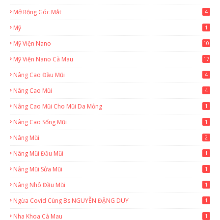
Mở Rộng Góc Mắt
4
Mỹ
1
Mỹ Viện Nano
10
Mỹ Viện Nano Cà Mau
17
8
Nâng Cao Đầu Mũi
4
Nâng Cao Mũi
4
Nâng Cao Mũi Cho Mũi Da Mỏng
1
Nâng Cao Sống Mũi
1
Nâng Mũi
2
Nâng Mũi Đầu Mũi
1
Nâng Mũi Sửa Mũi
1
Nâng Nhô Đầu Mũi
1
Ngừa Covid Cùng Bs NGUYỄN ĐẶNG DUY
1
Nha Khoa Cà Mau
1