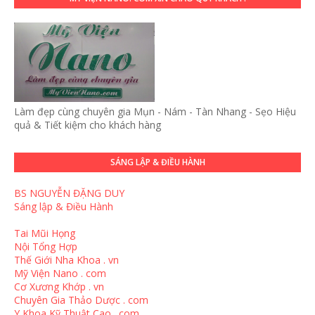
Làm đẹp cùng chuyên gia Mụn - Nám - Tàn Nhang - Sẹo Hiệu
quả & Tiết kiệm cho khách hàng
SÁNG LẬP & ĐIỀU HÀNH
BS NGUYỄN ĐẶNG DUY
Sáng lập & Điều Hành
Tai Mũi Họng
Nội Tổng Hợp
Thế Giới Nha Khoa . vn
Mỹ Viện Nano . com
Cơ Xương Khớp . vn
Chuyên Gia Thảo Dược . com
Y Khoa Kỹ Thuật Cao . com