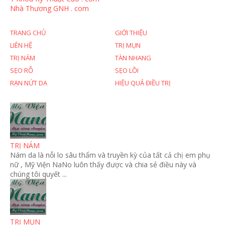
Nhà Thương GNH . com
TRANG CHỦ
GIỚI THIỆU
LIÊN HỆ
TRỊ MỤN
TRỊ NÁM
TÀN NHANG
SẸO RỖ
SẸO LỒI
RẠN NỨT DA
HIỆU QUẢ ĐIỀU TRỊ
TRỊ NÁM
Nám da là nỗi lo sâu thẩm và truyền kỳ của tất cả chị em phụ
nữ , Mỹ Viện NaNo luôn thấy được và chia sẻ điều này và
chúng tôi quyết ...
TRỊ MỤN