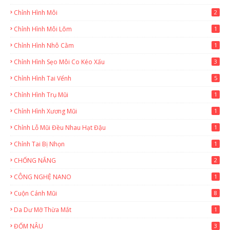
Chỉnh Hình Môi
2
Chỉnh Hình Môi Lõm
1
Chỉnh Hình Nhô Cằm
1
Chỉnh Hình Sẹo Môi Co Kéo Xấu
3
Chỉnh Hình Tai Vểnh
5
Chỉnh Hình Trụ Mũi
1
Chỉnh Hình Xương Mũi
1
Chỉnh Lỗ Mũi Đều Nhau Hạt Đậu
1
Chỉnh Tai Bị Nhọn
1
CHỐNG NẮNG
2
CÔNG NGHỆ NANO
1
Cuộn Cánh Mũi
8
Da Dư Mỡ Thừa Mắt
1
ĐỐM NÂU
3