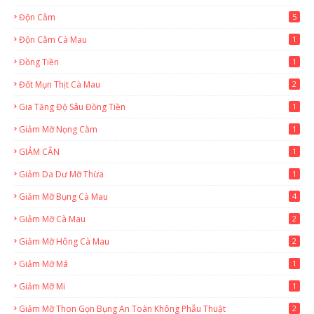
Độn Cằm
5
Độn Cằm Cà Mau
1
Đồng Tiền
1
Đốt Mụn Thịt Cà Mau
2
Gia Tăng Độ Sâu Đồng Tiền
1
Giảm Mỡ Nọng Cằm
1
GIẢM CÂN
1
Giảm Da Dư Mỡ Thừa
1
Giảm Mỡ Bụng Cà Mau
4
Giảm Mỡ Cà Mau
2
Giảm Mỡ Hông Cà Mau
2
Giảm Mỡ Má
1
Giảm Mỡ Mi
1
Giảm Mỡ Thon Gọn Bụng An Toàn Không Phẫu Thuật
2