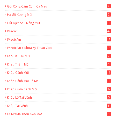
Gói Xông Cảm Cúm Cà Mau
2
Hạ Gồ Xương Mũi
2
Hút Dịch Sau Nâng Mũi
1
IMedic
47
IMedic.vn
11
1
IMedic.vn Y Khoa Kỹ Thuật Cao
14
Kéo Dài Trụ Mũi
2
Khâu Thẩm Mỹ
1
Khép Cánh Mũi
11
Khép Cánh Mũi Cà Mau
1
Khép Cuộn Cánh Mũi
6
Khép Lỗ Tai Vểnh
5
Khép Tai Vểnh
3
Lấ Mỡ Má Thon Gọn Mặt
1