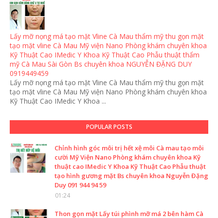
Lấy mỡ nọng má tạo mặt Vline Cà Mau thẩm mỹ thu gọn mặt
tạo mặt vline Cà Mau Mỹ viện Nano Phòng khám chuyên khoa
Kỹ Thuật Cao IMedic Y Khoa Kỹ Thuật Cao Phẫu thuật thẩm
mỹ Cà Mau Sài Gòn Bs chuyên khoa NGUYỄN ĐẶNG DUY
0919449459
Lấy mỡ nọng má tạo mặt Vline Cà Mau thẩm mỹ thu gọn mặt
tạo mặt vline Cà Mau Mỹ viện Nano Phòng khám chuyên khoa
Kỹ Thuật Cao IMedic Y Khoa ...
POPULAR POSTS
Chỉnh hình góc môi trị hết xệ môi Cà mau tạo môi
cười Mỹ Viện Nano Phòng khám chuyên khoa Kỹ
thuật cao IMedic Y Khoa Kỹ Thuật Cao Phẫu thuật
tạo hình gương mặt Bs chuyên khoa Nguyễn Đặng
Duy 091 944 94 59
01:24
Thon gọn mặt Lấy túi phình mỡ má 2 bên hàm Cà