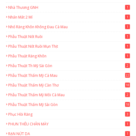
Nhà Thương GNH
1
Nhấn Mắt 2 Mí
1
Nhổ Răng Khôn Không Đau Cà Mau
1
Phẫu Thuật Nốt Ruồi
1
Phẫu Thuật Nốt Ruồi Mụn Thịt
1
Phẫu Thuật Răng Khôn
1
Phẫu Thuật Th Mỹ Sài Gòn
2
Phẫu Thuật Thẩm Mỹ Cà Mau
22
9
Phẫu Thuật Thẩm Mỹ Cần Thơ
18
3
Phẫu Thuật Thẩm Mỹ Môi Cà Mau
2
Phẫu Thuật Thẩm Mỹ Sài Gòn
18
2
Phục Hồi Răng
3
PHUN THÊU CHÂN MÀY
1
RẠN NỨT DA
1