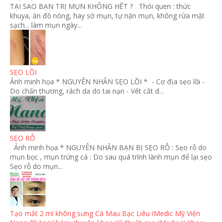
TẠI SAO BẠN TRỊ MỤN KHÔNG HẾT ? Thói quen : thức
khuya, ăn đồ nóng, hay sờ mụn, tự nặn mụn, không rửa mặt
sạch... làm mụn ngày...
SẸO LỒI
Ảnh minh họa * NGUYÊN NHÂN SẸO LỒI * - Cơ địa sẹo lồi -
Do chấn thương, rách da do tai nạn - Vết cắt d...
SẸO RỖ
Ảnh minh họa * NGUYÊN NHÂN BẠN BỊ SẸO RỖ : Sẹo rỗ do
mụn bọc , mụn trứng cá : Do sau quá trình lành mụn để lại sẹo
Sẹo rỗ do mụn...
Tạo mắt 2 mí không sưng Cà Mau Bạc Liêu IMedic Mỹ Viện