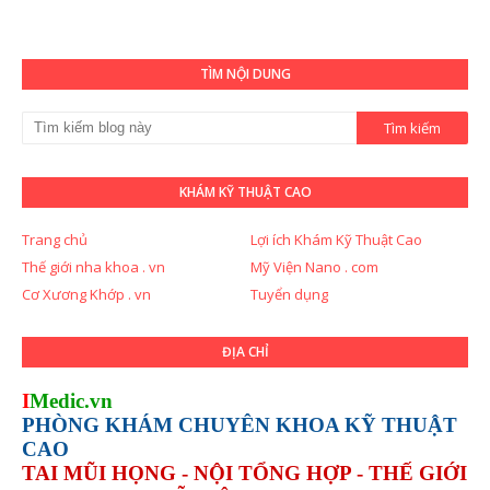
TÌM NỘI DUNG
KHÁM KỸ THUẬT CAO
Trang chủ
Lợi ích Khám Kỹ Thuật Cao
Thế giới nha khoa . vn
Mỹ Viện Nano . com
Cơ Xương Khớp . vn
Tuyển dụng
ĐỊA CHỈ
I
Medic.vn
PHÒNG KHÁM CHUYÊN KHOA KỸ THUẬT
CAO
TAI MŨI HỌNG - NỘI TỔNG HỢP - THẾ GIỚI