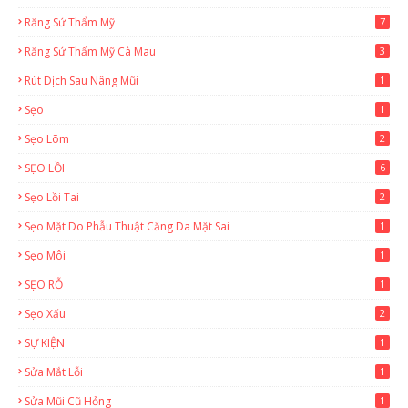
Răng Sứ Thẩm Mỹ
7
Răng Sứ Thẩm Mỹ Cà Mau
3
Rút Dịch Sau Nâng Mũi
1
Sẹo
1
Sẹo Lõm
2
SẸO LỒI
6
Sẹo Lồi Tai
2
Sẹo Mặt Do Phẫu Thuật Căng Da Mặt Sai
1
Sẹo Môi
1
SẸO RỖ
1
Sẹo Xấu
2
SỰ KIỆN
1
Sửa Mắt Lỗi
1
Sửa Mũi Cũ Hỏng
1