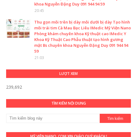
khoa Nguyễn Đặng Duy 091 944 94 59
20:45
Thu gọn môi trên bị dày môi dưới bị dày Tạo hình
môi trái tim Cà Mau Bạc Liêu IMedic Mỹ Viện Nano
Phòng khám chuyên khoa Kỹ thuật cao IMedic Y
Khoa Kỹ Thuật Cao Phẫu thuật tạo hình gương
mặt Bs chuyên khoa Nguyễn Đặng Duy 091 944 94
59
21:03
LƯỢT XEM
239,692
TÌM KIẾM NỘI DUNG
MỸ VIỆN NANO. COM XIN CHÀO QUÝ KHÁCH !