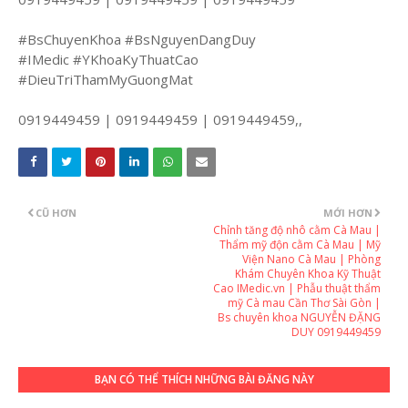
#BsChuyenKhoa #BsNguyenDangDuy
#IMedic #YKhoaKyThuatCao
#DieuTriThamMyGuongMat
0919449459 | 0919449459 | 0919449459,,
CŨ HƠN
MỚI HƠN
Chỉnh tăng độ nhô cằm Cà Mau |
Thẩm mỹ độn cằm Cà Mau | Mỹ
Viện Nano Cà Mau | Phòng
Khám Chuyên Khoa Kỹ Thuật
Cao IMedic.vn | Phẫu thuật thẩm
mỹ Cà mau Cần Thơ Sài Gòn |
Bs chuyên khoa NGUYỄN ĐẶNG
DUY 0919449459
BẠN CÓ THỂ THÍCH NHỮNG BÀI ĐĂNG NÀY