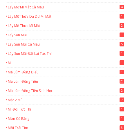
Lấy Mỡ Mi Mắt Cà Mau
4
Lấy Mỡ Thừa Da Dư Mi Mắt
1
Lấy Mỡ Thừa Mí Mắt
2
Lấy Sụn Mũi
1
Lấy Sụn Mũi Cà Mau
5
Lấy Sụn Mũi Đặt Lại Tức Thì
1
M
1
Má Lúm Đồng Điếu
1
Má Lúm Đồng Tiền
20
Má Lúm Đồng Tiền Sinh Học
2
Mắt 2 Mí
7
Mí Đôi Tức Thì
1
Mòn Cổ Răng
1
Môi Trái Tim
3