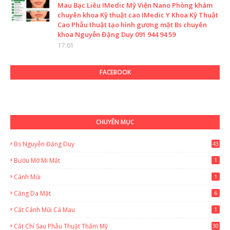
Mau Bạc Liêu IMedic Mỹ Viện Nano Phòng khám
chuyên khoa Kỹ thuật cao IMedic Y Khoa Kỹ Thuật
Cao Phẫu thuật tạo hình gương mặt Bs chuyên
khoa Nguyễn Đặng Duy 091 944 94 59
17:01
FACEBOOK
CHUYÊN MỤC
Bs Nguyễn Đặng Duy
43
2
Bướu Mỡ Mi Mắt
1
Cánh Mũi
1
Căng Da Mặt
6
Cắt Cánh Mũi Cà Mau
1
Cắt Chỉ Sau Phẫu Thuật Thẩm Mỹ
30