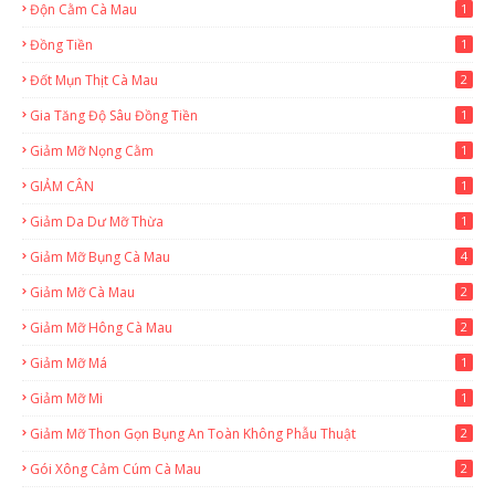
Độn Cằm Cà Mau
1
Đồng Tiền
1
Đốt Mụn Thịt Cà Mau
2
Gia Tăng Độ Sâu Đồng Tiền
1
Giảm Mỡ Nọng Cằm
1
GIẢM CÂN
1
Giảm Da Dư Mỡ Thừa
1
Giảm Mỡ Bụng Cà Mau
4
Giảm Mỡ Cà Mau
2
Giảm Mỡ Hông Cà Mau
2
Giảm Mỡ Má
1
Giảm Mỡ Mi
1
Giảm Mỡ Thon Gọn Bụng An Toàn Không Phẫu Thuật
2
Gói Xông Cảm Cúm Cà Mau
2