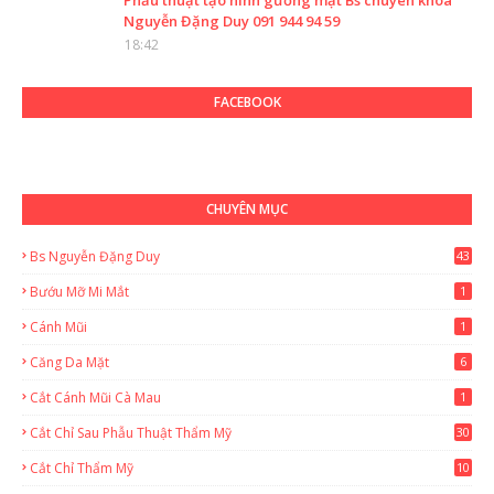
Phẫu thuật tạo hình gương mặt Bs chuyên khoa
Nguyễn Đặng Duy 091 944 94 59
18:42
FACEBOOK
CHUYÊN MỤC
Bs Nguyễn Đặng Duy
43
2
Bướu Mỡ Mi Mắt
1
Cánh Mũi
1
Căng Da Mặt
6
Cắt Cánh Mũi Cà Mau
1
Cắt Chỉ Sau Phẫu Thuật Thẩm Mỹ
30
Cắt Chỉ Thẩm Mỹ
10