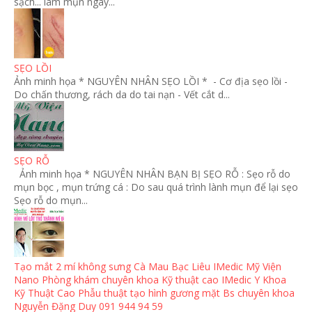
sạch... làm mụn ngày...
SẸO LỒI
Ảnh minh họa * NGUYÊN NHÂN SẸO LỒI * - Cơ địa sẹo lồi -
Do chấn thương, rách da do tai nạn - Vết cắt d...
SẸO RỖ
Ảnh minh họa * NGUYÊN NHÂN BẠN BỊ SẸO RỖ : Sẹo rỗ do
mụn bọc , mụn trứng cá : Do sau quá trình lành mụn để lại sẹo
Sẹo rỗ do mụn...
Tạo mắt 2 mí không sưng Cà Mau Bạc Liêu IMedic Mỹ Viện
Nano Phòng khám chuyên khoa Kỹ thuật cao IMedic Y Khoa
Kỹ Thuật Cao Phẫu thuật tạo hình gương mặt Bs chuyên khoa
Nguyễn Đặng Duy 091 944 94 59