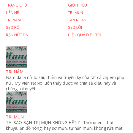
TRANG CHỦ
GIỚI THIỆU
LIÊN HỆ
TRỊ MỤN
TRỊ NÁM
TÀN NHANG
SẸO RỖ
SẸO LỒI
RẠN NỨT DA
HIỆU QUẢ ĐIỀU TRỊ
TRỊ NÁM
Nám da là nỗi lo sâu thẩm và truyền kỳ của tất cả chị em phụ
nữ , Mỹ Viện NaNo luôn thấy được và chia sẻ điều này và
chúng tôi quyết ...
TRỊ MỤN
TẠI SAO BẠN TRỊ MỤN KHÔNG HẾT ? Thói quen : thức
khuya, ăn đồ nóng, hay sờ mụn, tự nặn mụn, không rửa mặt