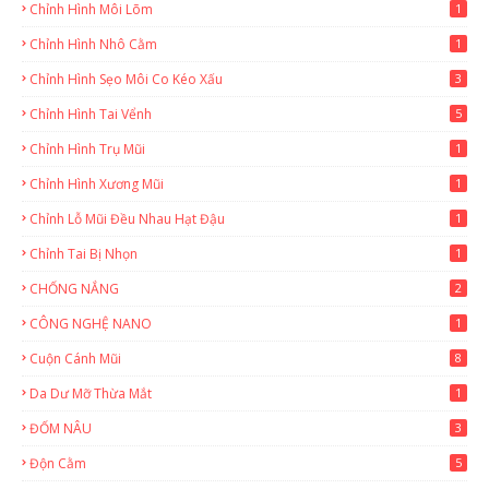
Chỉnh Hình Môi Lõm
1
Chỉnh Hình Nhô Cằm
1
Chỉnh Hình Sẹo Môi Co Kéo Xấu
3
Chỉnh Hình Tai Vểnh
5
Chỉnh Hình Trụ Mũi
1
Chỉnh Hình Xương Mũi
1
Chỉnh Lỗ Mũi Đều Nhau Hạt Đậu
1
Chỉnh Tai Bị Nhọn
1
CHỐNG NẮNG
2
CÔNG NGHỆ NANO
1
Cuộn Cánh Mũi
8
Da Dư Mỡ Thừa Mắt
1
ĐỐM NÂU
3
Độn Cằm
5