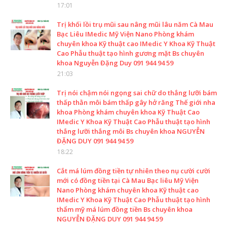
17:01
Trị khối lồi trụ mũi sau nâng mũi lâu năm Cà Mau
Bạc Liêu IMedic Mỹ Viện Nano Phòng khám
chuyên khoa Kỹ thuật cao IMedic Y Khoa Kỹ Thuật
Cao Phẫu thuật tạo hình gương mặt Bs chuyên
khoa Nguyễn Đặng Duy 091 944 94 59
21:03
Trị nói chậm nói ngọng sai chữ do thắng lưỡi bám
thấp thằn môi bám thấp gây hở răng Thế giới nha
khoa Phòng khám chuyên khoa Kỹ Thuật Cao
IMedic Y Khoa Kỹ Thuật Cao Phẫu thuật tạo hình
thắng lưỡi thắng môi Bs chuyên khoa NGUYỄN
ĐẶNG DUY 091 944 94 59
18:22
Cắt má lúm đồng tiền tự nhiên theo nụ cười cười
mới có đồng tiền tại Cà Mau Bạc liêu Mỹ Viện
Nano Phòng khám chuyên khoa Kỹ thuật cao
IMedic Y Khoa Kỹ Thuật Cao Phẫu thuật tạo hình
thẩm mỹ má lúm đồng tiền Bs chuyên khoa
NGUYỄN ĐẶNG DUY 091 944 94 59