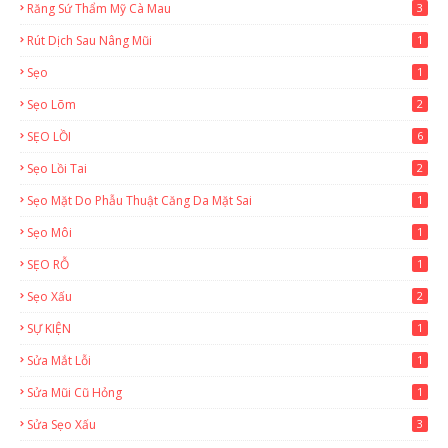
Răng Sứ Thẩm Mỹ Cà Mau
3
Rút Dịch Sau Nâng Mũi
1
Sẹo
1
Sẹo Lõm
2
SẸO LỒI
6
Sẹo Lồi Tai
2
Sẹo Mặt Do Phẫu Thuật Căng Da Mặt Sai
1
Sẹo Môi
1
SẸO RỖ
1
Sẹo Xấu
2
SỰ KIỆN
1
Sửa Mắt Lỗi
1
Sửa Mũi Cũ Hỏng
1
Sửa Sẹo Xấu
3