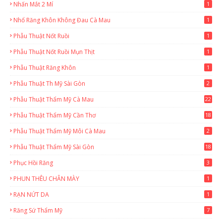
Nhấn Mắt 2 Mí
1
Nhổ Răng Khôn Không Đau Cà Mau
1
Phẫu Thuật Nốt Ruồi
1
Phẫu Thuật Nốt Ruồi Mụn Thịt
1
Phẫu Thuật Răng Khôn
1
Phẫu Thuật Th Mỹ Sài Gòn
2
Phẫu Thuật Thẩm Mỹ Cà Mau
22
9
Phẫu Thuật Thẩm Mỹ Cần Thơ
18
3
Phẫu Thuật Thẩm Mỹ Môi Cà Mau
2
Phẫu Thuật Thẩm Mỹ Sài Gòn
18
2
Phục Hồi Răng
3
PHUN THÊU CHÂN MÀY
1
RẠN NỨT DA
1
Răng Sứ Thẩm Mỹ
7