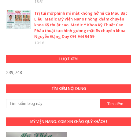
18:51
Trị túi mỡ phình mí mắt không hở mi Cà Mau Bạc
Liêu IMedic Mỹ Viện Nano Phòng khám chuyên
khoa Kỹ thuật cao IMedic Y Khoa Kỹ Thuật Cao
Phẫu thuật tạo hình gương mặt Bs chuyên khoa
Nguyễn Đặng Duy 091 944 94 59
19:16
LƯỢT XEM
239,748
TÌM KIẾM NỘI DUNG
MỸ VIỆN NANO. COM XIN CHÀO QUÝ KHÁCH !