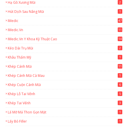
Hạ Gồ Xương Mũi
2
Hút Dịch Sau Nâng Mũi
1
IMedic
47
IMedic.vn
11
1
IMedic.vn Y Khoa Kỹ Thuật Cao
14
Kéo Dài Trụ Mũi
2
Khâu Thẩm Mỹ
1
Khép Cánh Mũi
11
Khép Cánh Mũi Cà Mau
1
Khép Cuộn Cánh Mũi
6
Khép Lỗ Tai Vểnh
5
Khép Tai Vểnh
3
Lấ Mỡ Má Thon Gọn Mặt
1
Lấy Bỏ Filler
1