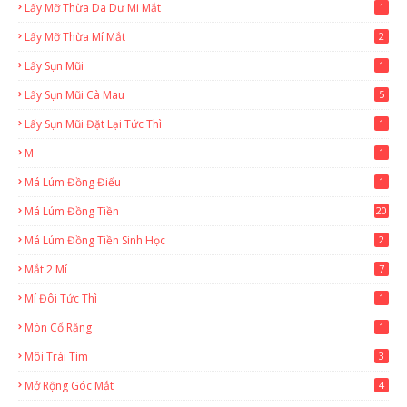
Lấy Mỡ Thừa Da Dư Mi Mắt
1
Lấy Mỡ Thừa Mí Mắt
2
Lấy Sụn Mũi
1
Lấy Sụn Mũi Cà Mau
5
Lấy Sụn Mũi Đặt Lại Tức Thì
1
M
1
Má Lúm Đồng Điếu
1
Má Lúm Đồng Tiền
20
Má Lúm Đồng Tiền Sinh Học
2
Mắt 2 Mí
7
Mí Đôi Tức Thì
1
Mòn Cổ Răng
1
Môi Trái Tim
3
Mở Rộng Góc Mắt
4