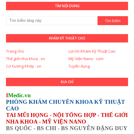
TÌM NỘI DUNG
KHÁM KỸ THUẬT CAO
Trang chủ
Lợi ích Khám Kỹ Thuật Cao
Thế giới nha khoa . vn
Mỹ Viện Nano . com
Cơ Xương Khớp . vn
Tuyển dụng
ĐỊA CHỈ
I
Medic.vn
PHÒNG KHÁM CHUYÊN KHOA KỸ THUẬT
CAO
TAI MŨI HỌNG - NỘI TỔNG HỢP - THẾ GIỚI
NHA KHOA - MỸ VIỆN NANO
BS QUỐC - BS CHI - BS NGUYỄN ĐẶNG DUY