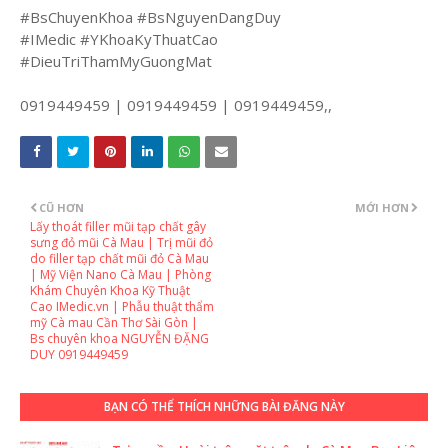
#BsChuyenKhoa #BsNguyenDangDuy
#IMedic #YKhoaKyThuatCao
#DieuTriThamMyGuongMat
0919449459 | 0919449459 | 0919449459,,
CŨ HƠN
MỚI HƠN
Lấy thoát filler mũi tạp chất gây
sưng đỏ mũi Cà Mau | Trị mũi đỏ
do filler tạp chất mũi đỏ Cà Mau
| Mỹ Viện Nano Cà Mau | Phòng
Khám Chuyên Khoa Kỹ Thuật
Cao IMedic.vn | Phẫu thuật thẩm
mỹ Cà mau Cần Thơ Sài Gòn |
Bs chuyên khoa NGUYỄN ĐẶNG
DUY 0919449459
BẠN CÓ THỂ THÍCH NHỮNG BÀI ĐĂNG NÀY