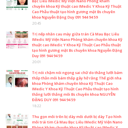
Bạc Liêu IMedic Mỹ Viện Nano Phòng khám
chuyên khoa Kỹ thuật cao IMedic Y Khoa Kỹ Thuật
Cao Phẫu thuật tạo hình gương mặt Bs chuyên
khoa Nguyễn Đặng Duy 091 944 94 59
20:45
Trị nếp nhăn cau mày giữa trán Cà Mau Bạc Liêu
IMedic Mỹ Viện Nano Phòng khám chuyên khoa Kỹ
thuật cao IMedic Y Khoa Kỹ Thuật Cao Phẫu thuật
tạo hình gương mặt Bs chuyên khoa Nguyễn Đặng
Duy 091 944 94 59
20:01
Trị nói chậm nói ngọng sai chữ do thắng lưỡi bám
thấp thằn môi bám thấp gây hở răng Thế giới nha
khoa Phòng khám chuyên khoa Kỹ Thuật Cao
IMedic Y Khoa Kỹ Thuật Cao Phẫu thuật tạo hình
thắng lưỡi thắng môi Bs chuyên khoa NGUYỄN
ĐẶNG DUY 091 944 94 59
18:22
Thu gọn môi trên bị dày môi dưới bị dày Tạo hình
môi trái tim Cà Mau Bạc Liêu IMedic Mỹ Viện Nano
Phòng khám chuyên khoa Kỹ thuật cao IMedic Y