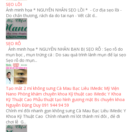
SẸO LỒI
Ảnh minh họa * NGUYÊN NHÂN SẸO LỒI * - Cơ địa sẹo lồi -
Do chấn thương, rách da do tai nạn - Vết cắt d...
SẸO RỖ
Ảnh minh họa * NGUYÊN NHÂN BẠN BỊ SẸO RỖ : Sẹo rỗ do
mụn bọc , mụn trứng cá : Do sau quá trình lành mụn để lại sẹo
Sẹo rỗ do mụn...
Tạo mắt 2 mí không sưng Cà Mau Bạc Liêu IMedic Mỹ Viện
Nano Phòng khám chuyên khoa Kỹ thuật cao IMedic Y Khoa
Kỹ Thuật Cao Phẫu thuật tạo hình gương mặt Bs chuyên khoa
Nguyễn Đặng Duy 091 944 94 59
Chỉnh mí đôi nhanh gọn không sưng Cà Mau Bạc Liêu IMedic Y
Khoa Kỹ Thuật Cao Chỉnh nhanh mí lót thành mí đôi , đẻ đi
chơi lễ G...