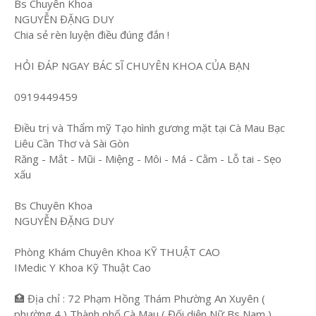
Bs Chuyên Khoa
NGUYỄN ĐẶNG DUY
Chia sẻ rèn luyện điều đúng đắn !
HỎI ĐÁP NGAY BÁC SĨ CHUYÊN KHOA CỦA BẠN
0919449459
Điều trị và Thẩm mỹ Tạo hình gương mặt tại Cà Mau Bạc
Liêu Cần Thơ và Sài Gòn
Răng - Mắt - Mũi - Miệng - Môi - Má - Cằm - Lỗ tai - Sẹo
xấu
Bs Chuyên Khoa
NGUYỄN ĐẶNG DUY
Phòng Khám Chuyên Khoa KỸ THUẬT CAO
IMedic Y Khoa Kỹ Thuật Cao
🏥 Địa chỉ : 72 Phạm Hồng Thám Phường An Xuyên (
phường 4 ) Thành phố Cà Mau ( Đối diện Nữ Bs Nam )