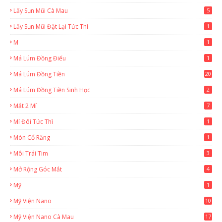
Lấy Sụn Mũi Cà Mau
5
Lấy Sụn Mũi Đặt Lại Tức Thì
1
M
1
Má Lúm Đồng Điếu
1
Má Lúm Đồng Tiền
20
Má Lúm Đồng Tiền Sinh Học
2
Mắt 2 Mí
7
Mí Đôi Tức Thì
1
Mòn Cổ Răng
1
Môi Trái Tim
3
Mở Rộng Góc Mắt
4
Mỹ
1
Mỹ Viện Nano
10
Mỹ Viện Nano Cà Mau
17