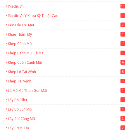
IMedic.vn
11
1
IMedic.vn Y Khoa Kỹ Thuật Cao
14
Kéo Dài Trụ Mũi
2
Khâu Thẩm Mỹ
1
Khép Cánh Mũi
11
Khép Cánh Mũi Cà Mau
1
Khép Cuộn Cánh Mũi
6
Khép Lỗ Tai Vểnh
5
Khép Tai Vểnh
3
Lấ Mỡ Má Thon Gọn Mặt
1
Lấy Bỏ Filler
1
Lấy Bỏ Sụn Mũi
1
Lấy Chỉ Căng Mũi
2
Lấy Cơ Mi Dư
2