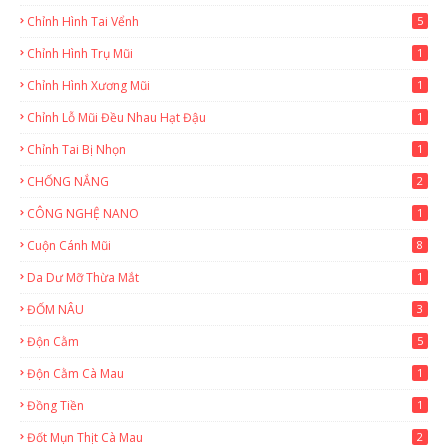
Chỉnh Hình Tai Vểnh
5
Chỉnh Hình Trụ Mũi
1
Chỉnh Hình Xương Mũi
1
Chỉnh Lỗ Mũi Đều Nhau Hạt Đậu
1
Chỉnh Tai Bị Nhọn
1
CHỐNG NẮNG
2
CÔNG NGHỆ NANO
1
Cuộn Cánh Mũi
8
Da Dư Mỡ Thừa Mắt
1
ĐỐM NÂU
3
Độn Cằm
5
Độn Cằm Cà Mau
1
Đồng Tiền
1
Đốt Mụn Thịt Cà Mau
2