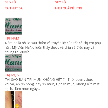
SẸO RỖ
SẸO LỒI
RẠN NỨT DA
HIỆU QUẢ ĐIỀU TRỊ
TRỊ NÁM
Nám da là nỗi lo sâu thẩm và truyền kỳ của tất cả chị em phụ
nữ , Mỹ Viện NaNo luôn thấy được và chia sẻ điều này và
chúng tôi quyết ...
TRỊ MỤN
TẠI SAO BẠN TRỊ MỤN KHÔNG HẾT ? Thói quen : thức
khuya, ăn đồ nóng, hay sờ mụn, tự nặn mụn, không rửa mặt
sạch... làm mụn ngày...