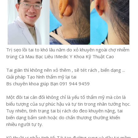
Trị sẹo lồi tai to khó lâu năm do xỏ khuyên ngoài chợ nhiễm
trùng Cà Mau Bạc Liêu IMedic Y Khoa Kỹ Thuật Cao
Tai giãn thì không nên xỏ thêm , sẽ tét rách , biến dạng ...
Giải pháp Tạo hình thẩm mỹ lại tai
Bs chuyên khoa giúp Bạn 091 944 9459
Một đôi tai cân đối không chỉ là yếu tố thẩm mỹ mà còn là
biểu tượng của sự phúc hậu và tự tin trong nhân tướng học.
Tuy nhiên, tình trạng tai bị rách do đeo khuyên nặng, tai
biến dạng bẩm sinh hoặc do chấn thương thường khiến
nhiều người tự ty.
​Kỹ thuật vi phẫu tinh tế: Tái tạo đường cung và dậu tai mềm