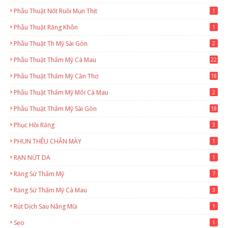
Phẫu Thuật Nốt Ruồi Mụn Thịt
1
Phẫu Thuật Răng Khôn
1
Phẫu Thuật Th Mỹ Sài Gòn
2
Phẫu Thuật Thẩm Mỹ Cà Mau
22
9
Phẫu Thuật Thẩm Mỹ Cần Thơ
18
3
Phẫu Thuật Thẩm Mỹ Môi Cà Mau
2
Phẫu Thuật Thẩm Mỹ Sài Gòn
18
2
Phục Hồi Răng
3
PHUN THÊU CHÂN MÀY
1
RẠN NỨT DA
1
Răng Sứ Thẩm Mỹ
7
Răng Sứ Thẩm Mỹ Cà Mau
3
Rút Dịch Sau Nâng Mũi
1
Sẹo
1