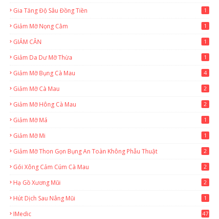
Gia Tăng Độ Sâu Đồng Tiền
1
Giảm Mỡ Nọng Cằm
1
GIẢM CÂN
1
Giảm Da Dư Mỡ Thừa
1
Giảm Mỡ Bụng Cà Mau
4
Giảm Mỡ Cà Mau
2
Giảm Mỡ Hông Cà Mau
2
Giảm Mỡ Má
1
Giảm Mỡ Mi
1
Giảm Mỡ Thon Gọn Bụng An Toàn Không Phẫu Thuật
2
Gói Xông Cảm Cúm Cà Mau
2
Hạ Gồ Xương Mũi
2
Hút Dịch Sau Nâng Mũi
1
IMedic
47