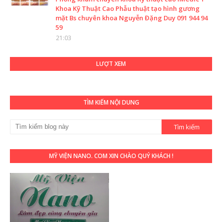
Khoa Kỹ Thuật Cao Phẫu thuật tạo hình gương
mặt Bs chuyên khoa Nguyễn Đặng Duy 091 944 94
59
21:03
LƯỢT XEM
TÌM KIẾM NỘI DUNG
MỸ VIỆN NANO. COM XIN CHÀO QUÝ KHÁCH !