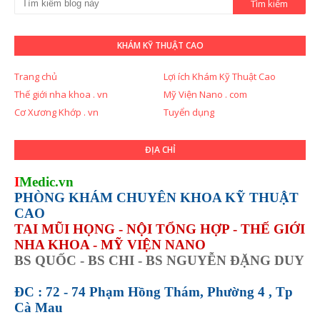
KHÁM KỸ THUẬT CAO
Trang chủ
Lợi ích Khám Kỹ Thuật Cao
Thế giới nha khoa . vn
Mỹ Viện Nano . com
Cơ Xương Khớp . vn
Tuyển dụng
ĐỊA CHỈ
I
Medic.vn
PHÒNG KHÁM CHUYÊN KHOA KỸ THUẬT
CAO
TAI MŨI HỌNG - NỘI TỔNG HỢP - THẾ GIỚI
NHA KHOA - MỸ VIỆN NANO
BS QUỐC - BS CHI - BS NGUYỄN ĐẶNG DUY
ĐC : 72 - 74 Phạm Hồng Thám, Phường 4 , Tp
Cà Mau