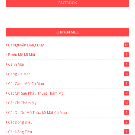
FACEBOOK
CHUYÊN MỤC
Bs Nguyễn Đặng Duy
43
2
Bướu Mỡ Mi Mắt
1
Cánh Mũi
1
Căng Da Mặt
6
Cắt Cánh Mũi Cà Mau
1
Cắt Chỉ Sau Phẫu Thuật Thẩm Mỹ
30
Cắt Chỉ Thẩm Mỹ
10
Cắt Da Dư Mỡ Thừa Mi Mắt Cà Mau
1
Cắt Đồng Điếu
2
Cắt Đồng Tiền
1