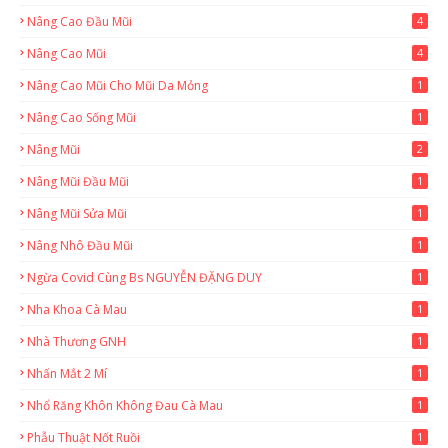
8
Nâng Cao Đầu Mũi
4
Nâng Cao Mũi
4
Nâng Cao Mũi Cho Mũi Da Mỏng
1
Nâng Cao Sống Mũi
1
Nâng Mũi
2
Nâng Mũi Đầu Mũi
1
Nâng Mũi Sửa Mũi
1
Nâng Nhô Đầu Mũi
1
Ngừa Covid Cùng Bs NGUYỄN ĐẶNG DUY
1
Nha Khoa Cà Mau
1
Nhà Thương GNH
1
Nhấn Mắt 2 Mí
1
Nhổ Răng Khôn Không Đau Cà Mau
1
Phẫu Thuật Nốt Ruồi
1