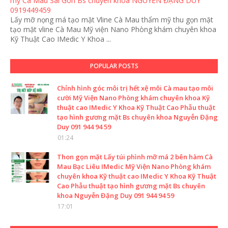
mỹ Cà Mau Sài Gòn Bs chuyên khoa NGUYỄN ĐẶNG DUY
0919449459
Lấy mỡ nọng má tạo mặt Vline Cà Mau thẩm mỹ thu gọn mặt
tạo mặt vline Cà Mau Mỹ viện Nano Phòng khám chuyên khoa
Kỹ Thuật Cao IMedic Y Khoa ...
POPULAR POSTS
Chỉnh hình góc môi trị hết xệ môi Cà mau tạo môi
cười Mỹ Viện Nano Phòng khám chuyên khoa Kỹ
thuật cao IMedic Y Khoa Kỹ Thuật Cao Phẫu thuật
tạo hình gương mặt Bs chuyên khoa Nguyễn Đặng
Duy 091 944 94 59
01:24
Thon gọn mặt Lấy túi phình mỡ má 2 bên hàm Cà
Mau Bạc Liêu IMedic Mỹ Viện Nano Phòng khám
chuyên khoa Kỹ thuật cao IMedic Y Khoa Kỹ Thuật
Cao Phẫu thuật tạo hình gương mặt Bs chuyên
khoa Nguyễn Đặng Duy 091 944 94 59
17:01