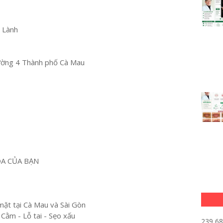
u Lành
ường 4 Thành phố Cà Mau
OA CỦA BẠN
mặt tại Cà Mau và Sài Gòn
 Cằm - Lỗ tai - Sẹo xấu
239,6