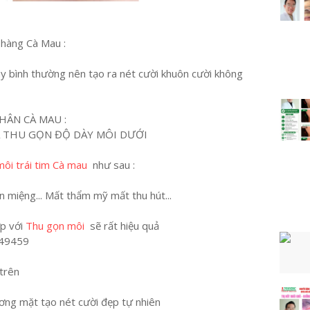
 hàng Cà Mau :
ày bình thường nên tạo ra nét cười khuôn cười không
HÂN CÀ MAU :
À THU GỌN ĐỘ DÀY MÔI DƯỚI
ôi trái tim Cà mau
như sau :
 miệng... Mất thẩm mỹ mất thu hút...
ợp với
Thu gọn môi
sẽ rất hiệu quả
449459
trên
ương mặt tạo nét cười đẹp tự nhiên