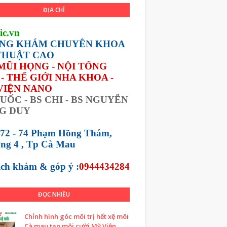
ĐỊA CHỈ
ic.vn
NG KHÁM CHUYÊN KHOA
THUẬT CAO
 MŨI HỌNG - NỘI TỔNG
- THẾ GIỚI NHA KHOA -
VIỆN NANO
UỐC - BS CHI - BS NGUYỄN
G DUY
 72 - 74 Phạm Hồng Thám,
ng 4 , Tp Cà Mau
lịch khám &
góp ý :
0944434284
ĐỌC NHIỀU
Chỉnh hình góc môi trị hết xệ môi
Cà mau tạo môi cười Mỹ Viện