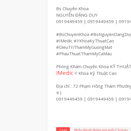
Bs Chuyên Khoa
NGUYỄN ĐẶNG DUY
0919449459 | 0919449459 | 0919
#BsChuyenKhoa #BsNguyenDangDu
#IMedic #YKhoaKyThuatCao
#DieuTriThamMyGuongMat
#PhauThuatThamMyCaMau
Phòng Khám Chuyên Khoa KỸ THUẬ
IMedic
Y Khoa Kỹ Thuật Cao
Địa chỉ : 72 Phạm Hồng Thám Phường
4 )
0919449459 | 0919449459 | 0919
Tags
Phẫu thuật thẩm mỹ môi Cà mau