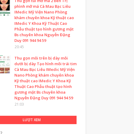
Thu gọn túi mỡ má 2 bên Trị
phình mỡ má Cà Mau Bạc Liêu
IMedic Mỹ Viện Nano Phòng
khám chuyên khoa Kỹ thuật cao
IMedic Y Khoa Kỹ Thuật Cao
Phẫu thuật tạo hình gương mặt
Bs chuyên khoa Nguyễn Đặng
Duy 091 944 94 59
20:45
Thu gọn môi trên bị dày môi
dưới bị dày Tạo hình môi trái tim
Cà Mau Bạc Liêu IMedic Mỹ Viện
Nano Phòng khám chuyên khoa
Kỹ thuật cao IMedic Y Khoa Kỹ
Thuật Cao Phẫu thuật tạo hình
gương mặt Bs chuyên khoa
Nguyễn Đặng Duy 091 944 94 59
21:03
LƯỢT XEM
82