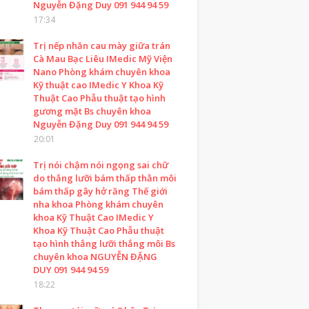
Nguyễn Đặng Duy 091 944 94 59
17:34
Trị nếp nhăn cau mày giữa trán
Cà Mau Bạc Liêu IMedic Mỹ Viện
Nano Phòng khám chuyên khoa
Kỹ thuật cao IMedic Y Khoa Kỹ
Thuật Cao Phẫu thuật tạo hình
gương mặt Bs chuyên khoa
Nguyễn Đặng Duy 091 944 94 59
20:01
Trị nói chậm nói ngọng sai chữ
do thắng lưỡi bám thấp thằn môi
bám thấp gây hở răng Thế giới
nha khoa Phòng khám chuyên
khoa Kỹ Thuật Cao IMedic Y
Khoa Kỹ Thuật Cao Phẫu thuật
tạo hình thắng lưỡi thắng môi Bs
chuyên khoa NGUYỄN ĐẶNG
DUY 091 944 94 59
18:22