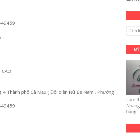
449459
y
MỸ
T CAO
 4 Thành phố Cà Mau ( Đối diện Nữ Bs Nam , Phường
Làm đẹ
449459
Nhang 
hàng