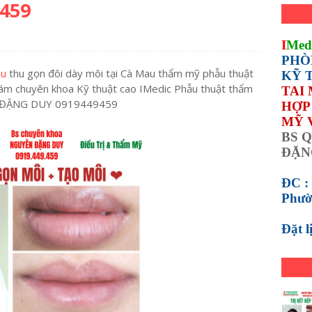
459
I
Med
PHÒ
au
thu gọn đôi dày môi tại Cà Mau thẩm mỹ phẫu thuật
KỸ 
m chuyên khoa Kỹ thuật cao IMedic Phẫu thuật thẩm
TAI
N ĐẶNG DUY 0919449459
HỢP 
MỸ 
BS Q
ĐẶN
ĐC :
Phườ
Đặt 