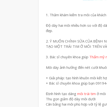
1. Thăm khám kiểm tra môi của khách
Độ dày hai môi nhiều hơn so với độ d
đẹp.
2. Ý MUỐN CHỈNH SỬA CỦA BỆNH N
TẠO MỘT TRÁI TIM Ở MÔI TRÊN V
3. Bác sĩ chuyên khoa giúp
Thẩm mỹ m
Môi dày ảnh hưởng đến nét cười khuôn
+ Giải pháp: tạo hình khuôn môi kết h
+ Bác sĩ chuyên khoa giúp bạn 0919
Định hình tạo dáng
môi trái tim
ở môi 
Thu gọn giảm độ dày môi dưới
Cân bằng hai môi phù hợp với tỷ lệ g