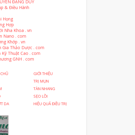
UYỄN ĐẶNG DUY
ập & Điều Hành
i Họng
ổng Hợp
ới Nha Khoa . vn
n Nano . com
ng Khớp . vn
n Gia Thảo Dược . com
 Kỹ Thuật Cao . com
hương GNH . com
 CHỦ
GIỚI THIỆU
TRỊ MỤN
M
TÀN NHANG
Ỗ
SẸO LỒI
ỨT DA
HIỆU QUẢ ĐIỀU TRỊ