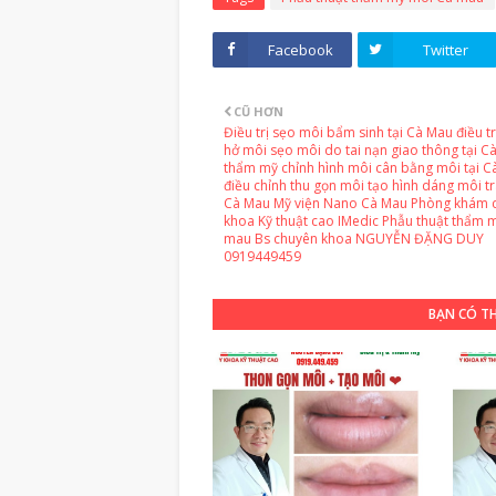
Facebook
Twitter
CŨ HƠN
Điều trị sẹo môi bẩm sinh tại Cà Mau điều tr
hở môi sẹo môi do tai nạn giao thông tại C
thẩm mỹ chỉnh hình môi cân bằng môi tại C
điều chỉnh thu gọn môi tạo hình dáng môi trá
Cà Mau Mỹ viện Nano Cà Mau Phòng khám 
khoa Kỹ thuật cao IMedic Phẫu thuật thẩm 
mau Bs chuyên khoa NGUYỄN ĐẶNG DUY
0919449459
BẠN CÓ T