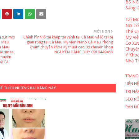
BS NG
Sáng l
Tai Mũ
Nội T
Thế Gi
MỚI HƠN
Mỹ Việ
ị sứt môi
Chỉnh hình lỗ tai khép tai vểnh tại Cà Mau vá lỗ tai bị
à Mau
giãn rộng tại Cà Mau Mỹ viện Nano Cà Mau Phòng
Cơ Xươ
à Mau
khám chuyên khoa Kỹ thuật cao Bs chuyên khoa
Chuyê
i tim tại
NGUYỄN ĐẶNG DUY 0919449459
Y Khoa
chuyên
Nhà T
mỹ Cà
TRANG
LIÊN HỆ
HỂ THÍCH NHỮNG BÀI ĐĂNG NÀY
TRỊ NÁ
SẸO R
RẠN N