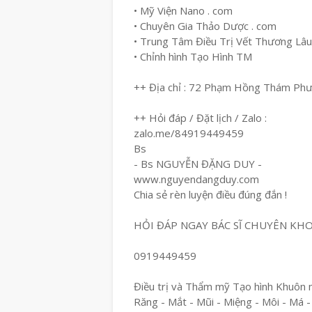
• Mỹ Viện Nano . com
• Chuyên Gia Thảo Dược . com
• Trung Tâm Điều Trị Vết Thương Lâ
• Chỉnh hình Tạo Hình TM
++ Địa chỉ : 72 Phạm Hồng Thám Ph
++ Hỏi đáp / Đặt lịch / Zalo :
zalo.me/84919449459
Bs
- Bs NGUYỄN ĐẶNG DUY -
www.nguyendangduy.com
Chia sẻ rèn luyện điều đúng đắn !
HỎI ĐÁP NGAY BÁC SĨ CHUYÊN KH
0919449459
Điều trị và Thẩm mỹ Tạo hình Khuôn 
Răng - Mắt - Mũi - Miệng - Môi - Má -