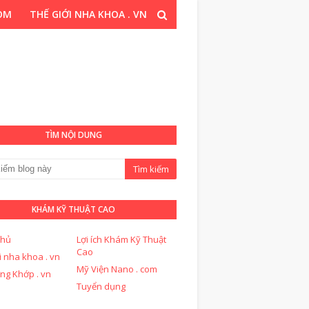
COM
THẾ GIỚI NHA KHOA . VN
T CAO . COM
TÌM NỘI DUNG
KHÁM KỸ THUẬT CAO
chủ
Lợi ích Khám Kỹ Thuật
Cao
i nha khoa . vn
Mỹ Viện Nano . com
ng Khớp . vn
Tuyển dụng