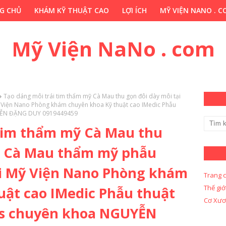
G CHỦ
KHÁM KỸ THUẬT CAO
LỢI ÍCH
MỸ VIỆN NANO . 
HỚP . VN
CHUYÊN GIA THẢO DƯỢC . COM
Y KHOA KỸ THUẬ
Mỹ Viện NaNo . com
Tạo dáng môi trái tim thẩm mỹ Cà Mau thu gọn đôi dày môi tại
Viện Nano Phòng khám chuyên khoa Kỹ thuật cao IMedic Phẫu
UYỄN ĐẶNG DUY 0919449459
 tim thẩm mỹ Cà Mau thu
ại Cà Mau thẩm mỹ phẫu
i Mỹ Viện Nano Phòng khám
Trang 
Thế giớ
uật cao IMedic Phẫu thuật
Cơ Xươ
s chuyên khoa NGUYỄN