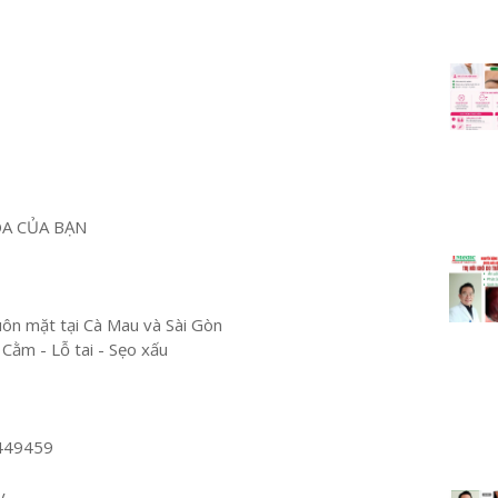
OA CỦA BẠN
n mặt tại Cà Mau và Sài Gòn
 Cằm - Lỗ tai - Sẹo xấu
449459
y