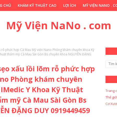
G CHỦ
KHÁM KỸ THUẬT CAO
LỢI ÍCH
MỸ VIỆN NANO . 
HỚP . VN
CHUYÊN GIA THẢO DƯỢC . COM
Y KHOA KỸ THUẬ
Mỹ Viện NaNo . com
lõm rỗ phức hợp Cà Mau Mỹ viện Nano Phòng khám chuyên khoa Kỹ
 thuật thẩm mỹ Cà Mau Sài Gòn Bs chuyên khoa NGUYỄN ĐẶNG
sẹo xấu lồi lõm rỗ phức hợp
ano Phòng khám chuyên
 IMedic Y Khoa Kỹ Thuật
Trang 
Thế giớ
ẩm mỹ Cà Mau Sài Gòn Bs
Cơ Xươ
ỄN ĐẶNG DUY 0919449459