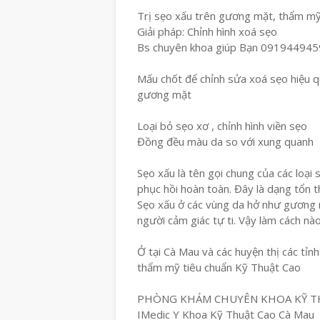
Trị sẹo xấu trên gương mặt, thẩm mỹ tự
Giải pháp: Chỉnh hình xoá sẹo
Bs chuyên khoa giúp Bạn 091944945
Mấu chốt để chỉnh sửa xoá sẹo hiệu q
gương mặt
Loại bỏ sẹo xơ , chỉnh hình viền sẹo
Đồng đều màu da so với xung quanh
Sẹo xấu là tên gọi chung của các loại
phục hồi hoàn toàn. Đây là dạng tổn 
Sẹo xấu ở các vùng da hở như gương 
người cảm giác tự ti. Vậy làm cách nà
Ở tại Cà Mau và các huyện thị các tỉn
thẩm mỹ tiêu chuẩn Kỹ Thuật Cao
PHÒNG KHÁM CHUYÊN KHOA KỸ T
IMedic Y Khoa Kỹ Thuật Cao Cà Mau