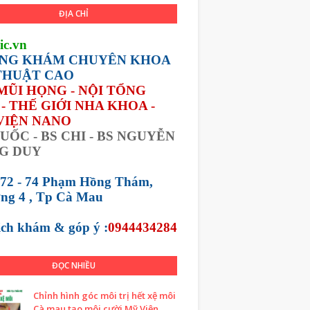
ĐỊA CHỈ
ic.vn
NG KHÁM CHUYÊN KHOA
THUẬT CAO
 MŨI HỌNG - NỘI TỔNG
- THẾ GIỚI NHA KHOA -
VIỆN NANO
UỐC - BS CHI - BS NGUYỄN
G DUY
 72 - 74 Phạm Hồng Thám,
ng 4 , Tp Cà Mau
lịch khám &
góp ý :
0944434284
ĐỌC NHIỀU
Chỉnh hình góc môi trị hết xệ môi
Cà mau tạo môi cười Mỹ Viện