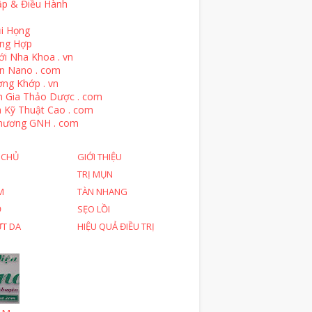
ập & Điều Hành
i Họng
ổng Hợp
ới Nha Khoa . vn
n Nano . com
ng Khớp . vn
n Gia Thảo Dược . com
 Kỹ Thuật Cao . com
hương GNH . com
 CHỦ
GIỚI THIỆU
TRỊ MỤN
M
TÀN NHANG
Ỗ
SẸO LỒI
ỨT DA
HIỆU QUẢ ĐIỀU TRỊ