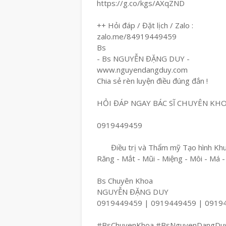
https://g.co/kgs/AXqZND
++ Hỏi đáp / Đặt lịch / Zalo :
zalo.me/84919449459
Bs
- Bs NGUYỄN ĐẶNG DUY -
www.nguyendangduy.com
Chia sẻ rèn luyện điều đúng đắn !
HỎI ĐÁP NGAY BÁC SĨ CHUYÊN KH
0919449459
Điều trị và Thẩm mỹ Tạo hình Khuô
Răng - Mắt - Mũi - Miệng - Môi - Má -
Bs Chuyên Khoa
NGUYỄN ĐẶNG DUY
0919449459 | 0919449459 | 0919
#BsChuyenKhoa #BsNguyenDangDu