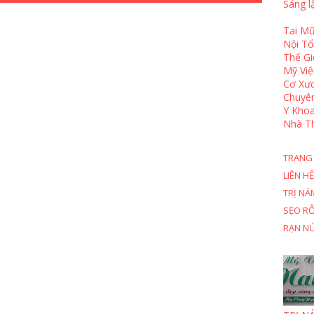
Sáng l
Tai Mũ
Nội T
Thế Gi
Mỹ Việ
Cơ Xươ
Chuyê
Y Khoa
Nhà T
TRANG
LIÊN HỆ
TRỊ NÁ
SẸO R
RẠN N