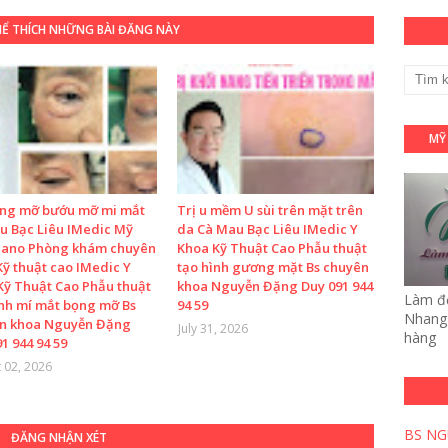
HỂ THÍCH NHỮNG BÀI ĐĂNG NÀY
MỸ
ọng mỡ bướu mỡ mi mắt
Trị u mềm U sùi trên mặt trên
u Bạc Liêu IMedic Mỹ
da Cà Mau Bạc Liêu IMedic Y
Nano Phòng khám chuyên
Khoa Kỹ Thuật Cao Phẫu thuật
ỹ thuật cao IMedic Y
tạo hình gương mặt Bs chuyên
Kỹ Thuật Cao Phẫu thuật
khoa Nguyễn Đặng Duy 091 944
Làm đẹ
ình mí mắt bọng mỡ Bs
94 59
Nhang 
n khoa Nguyễn Đặng
July 31, 2026
hàng
1 944 94 59
 02, 2026
BS NG
ĐĂNG NHẬN XÉT