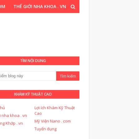
COM
THẾ GIỚI NHA KHOA . VN
T CAO . COM
TÌM NỘI DUNG
KHÁM KỸ THUẬT CAO
chủ
Lợi ích Khám Kỹ Thuật
Cao
i nha khoa . vn
Mỹ Viện Nano . com
ng Khớp . vn
Tuyển dụng