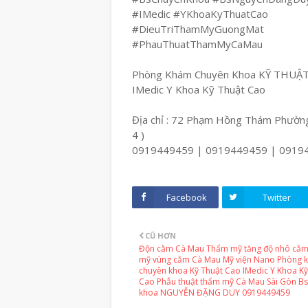
#IMedic #YKhoaKyThuatCao
#DieuTriThamMyGuongMat
#PhauThuatThamMyCaMau
Phòng Khám Chuyên Khoa KỸ THUẬ
IMedic Y Khoa Kỹ Thuật Cao
Địa chỉ : 72 Phạm Hồng Thám Phường
4 )
0919449459 | 0919449459 | 0919
Facebook
Twitter
CŨ HƠN
Độn cằm Cà Mau Thẩm mỹ tăng độ nhô cằ
mỹ vùng cằm Cà Mau Mỹ viện Nano Phòng 
chuyên khoa Kỹ Thuật Cao IMedic Y Khoa Kỹ
Cao Phẫu thuật thẩm mỹ Cà Mau Sài Gòn Bs
khoa NGUYỄN ĐẶNG DUY 0919449459