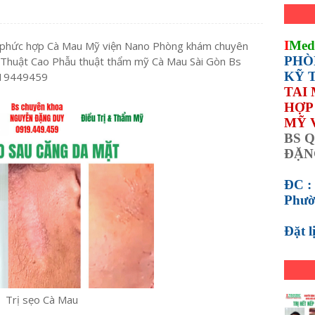
I
Med
rỗ phức hợp Cà Mau Mỹ viện Nano Phòng khám chuyên
PHÒ
 Thuật Cao Phẫu thuật thẩm mỹ Cà Mau Sài Gòn Bs
KỸ 
19449459
TAI
HỢP 
MỸ 
BS Q
ĐẶN
ĐC :
Phườ
Đặt 
Trị sẹo Cà Mau