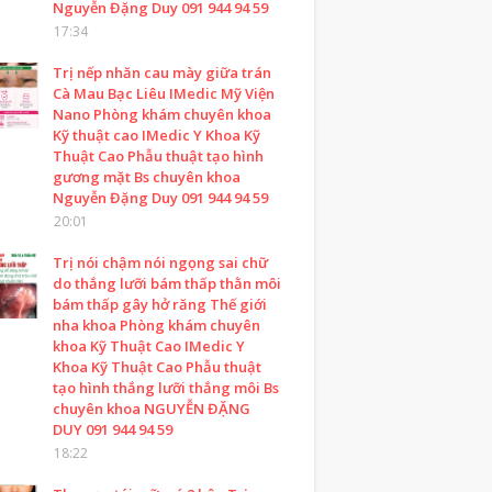
Nguyễn Đặng Duy 091 944 94 59
17:34
Trị nếp nhăn cau mày giữa trán
Cà Mau Bạc Liêu IMedic Mỹ Viện
Nano Phòng khám chuyên khoa
Kỹ thuật cao IMedic Y Khoa Kỹ
Thuật Cao Phẫu thuật tạo hình
gương mặt Bs chuyên khoa
Nguyễn Đặng Duy 091 944 94 59
20:01
Trị nói chậm nói ngọng sai chữ
do thắng lưỡi bám thấp thằn môi
bám thấp gây hở răng Thế giới
nha khoa Phòng khám chuyên
khoa Kỹ Thuật Cao IMedic Y
Khoa Kỹ Thuật Cao Phẫu thuật
tạo hình thắng lưỡi thắng môi Bs
chuyên khoa NGUYỄN ĐẶNG
DUY 091 944 94 59
18:22