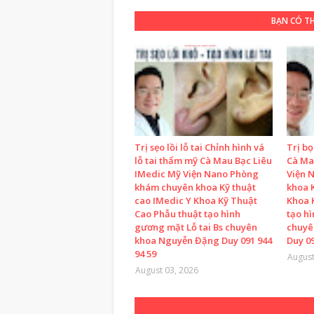
BẠN CÓ T
Trị sẹo lồi lỗ tai Chỉnh hình vá
Trị b
lỗ tai thẩm mỹ Cà Mau Bạc Liêu
Cà Ma
IMedic Mỹ Viện Nano Phòng
Viện 
khám chuyên khoa Kỹ thuật
khoa K
cao IMedic Y Khoa Kỹ Thuật
Khoa 
Cao Phẫu thuật tạo hình
tạo h
gương mặt Lỗ tai Bs chuyên
chuyê
khoa Nguyễn Đặng Duy 091 944
Duy 09
94 59
August
August 03, 2026