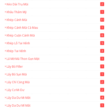
Kéo Dài Trụ Mũi
2
Khâu Thẩm Mỹ
1
Khép Cánh Mũi
11
Khép Cánh Mũi Cà Mau
1
Khép Cuộn Cánh Mũi
6
Khép Lỗ Tai Vểnh
5
Khép Tai Vểnh
3
Lấ Mỡ Má Thon Gọn Mặt
1
Lấy Bỏ Filler
1
Lấy Bỏ Sụn Mũi
1
Lấy Chỉ Căng Mũi
2
Lấy Cơ Mi Dư
2
Lấy Da Dư Mi Mắt
4
Lấy Da Dư Mí Mắt
1