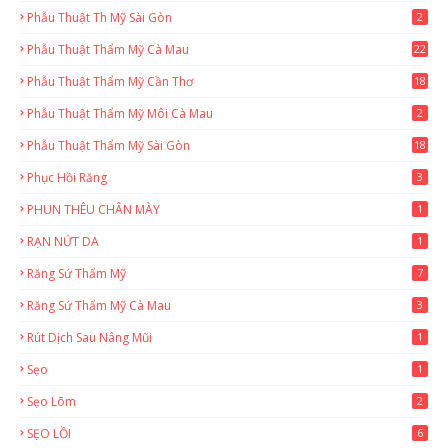
Phẫu Thuật Th Mỹ Sài Gòn
2
Phẫu Thuật Thẩm Mỹ Cà Mau
22
9
Phẫu Thuật Thẩm Mỹ Cần Thơ
18
3
Phẫu Thuật Thẩm Mỹ Môi Cà Mau
2
Phẫu Thuật Thẩm Mỹ Sài Gòn
18
2
Phục Hồi Răng
3
PHUN THÊU CHÂN MÀY
1
RẠN NỨT DA
1
Răng Sứ Thẩm Mỹ
7
Răng Sứ Thẩm Mỹ Cà Mau
3
Rút Dịch Sau Nâng Mũi
1
Sẹo
1
Sẹo Lõm
2
SẸO LỒI
6