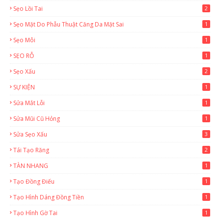
Sẹo Lồi Tai
2
Sẹo Mặt Do Phẫu Thuật Căng Da Mặt Sai
1
Sẹo Môi
1
SẸO RỖ
1
Sẹo Xấu
2
SỰ KIỆN
1
Sửa Mắt Lỗi
1
Sửa Mũi Cũ Hỏng
1
Sửa Sẹo Xấu
3
Tái Tạo Răng
2
TÀN NHANG
1
Tạo Đồng Điếu
1
Tạo Hình Dáng Đồng Tiền
1
Tạo Hình Gờ Tai
1