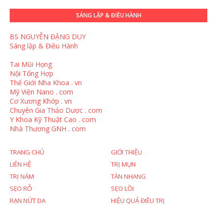
SÁNG LẬP & ĐIỀU HÀNH
BS NGUYỄN ĐẶNG DUY
Sáng lập & Điều Hành
Tai Mũi Họng
Nội Tổng Hợp
Thế Giới Nha Khoa . vn
Mỹ Viện Nano . com
Cơ Xương Khớp . vn
Chuyên Gia Thảo Dược . com
Y Khoa Kỹ Thuật Cao . com
Nhà Thương GNH . com
TRANG CHỦ
GIỚI THIỆU
LIÊN HỆ
TRỊ MỤN
TRỊ NÁM
TÀN NHANG
SẸO RỖ
SẸO LỒI
RẠN NỨT DA
HIỆU QUẢ ĐIỀU TRỊ