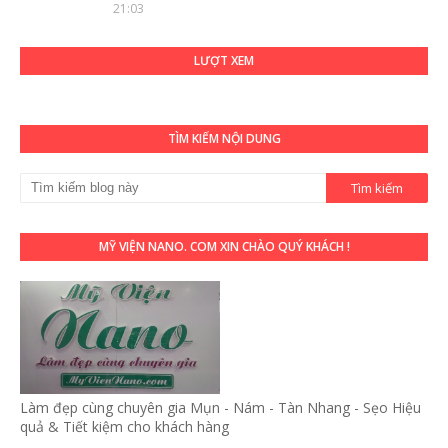
21:03
LƯỢT XEM
TÌM KIẾM NỘI DUNG
MỸ VIỆN NANO. COM XIN CHÀO QUÝ KHÁCH !
Làm đẹp cùng chuyên gia Mụn - Nám - Tàn Nhang - Sẹo Hiệu
quả & Tiết kiệm cho khách hàng