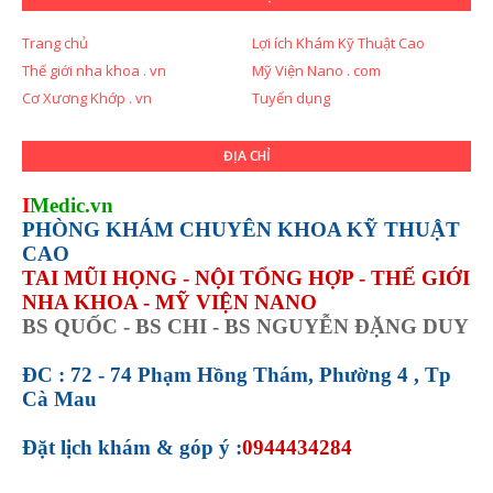
Trang chủ
Lợi ích Khám Kỹ Thuật Cao
Thế giới nha khoa . vn
Mỹ Viện Nano . com
Cơ Xương Khớp . vn
Tuyển dụng
ĐỊA CHỈ
I
Medic.vn
PHÒNG KHÁM CHUYÊN KHOA KỸ THUẬT
CAO
TAI MŨI HỌNG - NỘI TỔNG HỢP - THẾ GIỚI
NHA KHOA - MỸ VIỆN NANO
BS QUỐC - BS CHI - BS NGUYỄN ĐẶNG DUY
ĐC : 72 - 74 Phạm Hồng Thám, Phường 4 , Tp
Cà Mau
Đặt lịch khám &
góp ý :
0944434284