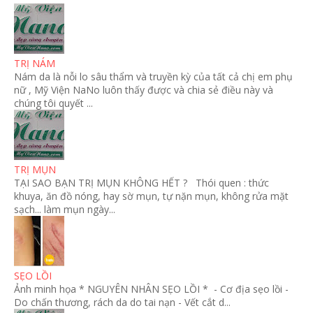
TRỊ NÁM
Nám da là nỗi lo sâu thẩm và truyền kỳ của tất cả chị em phụ
nữ , Mỹ Viện NaNo luôn thấy được và chia sẻ điều này và
chúng tôi quyết ...
TRỊ MỤN
TẠI SAO BẠN TRỊ MỤN KHÔNG HẾT ? Thói quen : thức
khuya, ăn đồ nóng, hay sờ mụn, tự nặn mụn, không rửa mặt
sạch... làm mụn ngày...
SẸO LỒI
Ảnh minh họa * NGUYÊN NHÂN SẸO LỒI * - Cơ địa sẹo lồi -
Do chấn thương, rách da do tai nạn - Vết cắt d...