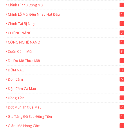
Chỉnh Hình Xương Mũi
1
Chỉnh Lỗ Mũi Đều Nhau Hạt Đậu
1
Chỉnh Tai Bị Nhọn
1
CHỐNG NẮNG
2
CÔNG NGHỆ NANO
1
Cuộn Cánh Mũi
8
Da Dư Mỡ Thừa Mắt
1
ĐỐM NÂU
3
Độn Cằm
5
Độn Cằm Cà Mau
1
Đồng Tiền
1
Đốt Mụn Thịt Cà Mau
2
Gia Tăng Độ Sâu Đồng Tiền
1
Giảm Mỡ Nọng Cằm
1