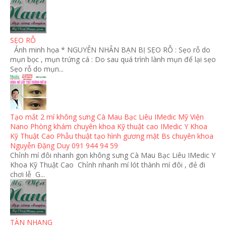
SẸO RỖ
Ảnh minh họa * NGUYÊN NHÂN BẠN BỊ SẸO RỖ : Sẹo rỗ do
mụn bọc , mụn trứng cá : Do sau quá trình lành mụn để lại sẹo
Sẹo rỗ do mụn...
Tạo mắt 2 mí không sưng Cà Mau Bạc Liêu IMedic Mỹ Viện
Nano Phòng khám chuyên khoa Kỹ thuật cao IMedic Y Khoa
Kỹ Thuật Cao Phẫu thuật tạo hình gương mặt Bs chuyên khoa
Nguyễn Đặng Duy 091 944 94 59
Chỉnh mí đôi nhanh gọn không sưng Cà Mau Bạc Liêu IMedic Y
Khoa Kỹ Thuật Cao Chỉnh nhanh mí lót thành mí đôi , đẻ đi
chơi lễ G...
TÀN NHANG