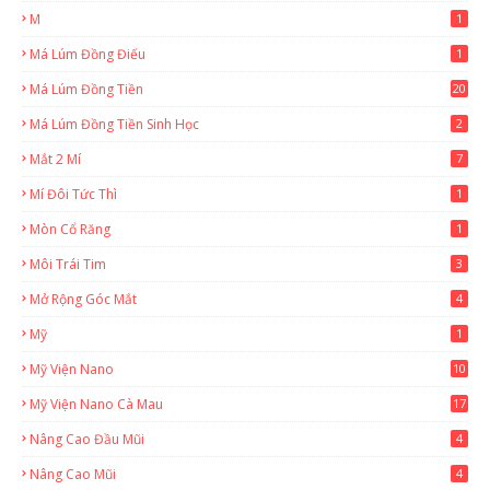
M
1
Má Lúm Đồng Điếu
1
Má Lúm Đồng Tiền
20
Má Lúm Đồng Tiền Sinh Học
2
Mắt 2 Mí
7
Mí Đôi Tức Thì
1
Mòn Cổ Răng
1
Môi Trái Tim
3
Mở Rộng Góc Mắt
4
Mỹ
1
Mỹ Viện Nano
10
Mỹ Viện Nano Cà Mau
17
8
Nâng Cao Đầu Mũi
4
Nâng Cao Mũi
4