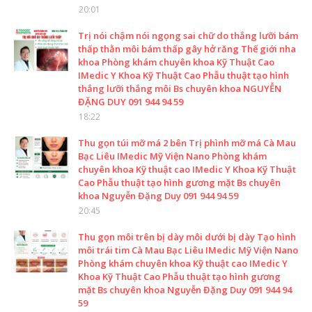
20:01
Trị nói chậm nói ngọng sai chữ do thắng lưỡi bám
thấp thằn môi bám thấp gây hở răng Thế giới nha
khoa Phòng khám chuyên khoa Kỹ Thuật Cao
IMedic Y Khoa Kỹ Thuật Cao Phẫu thuật tạo hình
thắng lưỡi thắng môi Bs chuyên khoa NGUYỄN
ĐẶNG DUY 091 944 94 59
18:22
Thu gọn túi mỡ má 2 bên Trị phình mỡ má Cà Mau
Bạc Liêu IMedic Mỹ Viện Nano Phòng khám
chuyên khoa Kỹ thuật cao IMedic Y Khoa Kỹ Thuật
Cao Phẫu thuật tạo hình gương mặt Bs chuyên
khoa Nguyễn Đặng Duy 091 944 94 59
20:45
Thu gọn môi trên bị dày môi dưới bị dày Tạo hình
môi trái tim Cà Mau Bạc Liêu IMedic Mỹ Viện Nano
Phòng khám chuyên khoa Kỹ thuật cao IMedic Y
Khoa Kỹ Thuật Cao Phẫu thuật tạo hình gương
mặt Bs chuyên khoa Nguyễn Đặng Duy 091 944 94
59