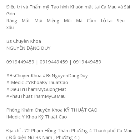
Điều trị và Thẩm mỹ Tạo hình Khuôn mặt tại Cà Mau và Sài
Gòn
Răng - Mắt - Mũi - Miệng - Môi - Má - Cằm - Lỗ tai - Sẹo
xấu
Bs Chuyên Khoa
NGUYỄN ĐẶNG DUY
0919449459 | 0919449459 | 0919449459
#BsChuyenKhoa #BsNguyenDangDuy
#IMedic #YKhoaKyThuatCao
#DieuTriThamMyGuongMat
#PhauThuatThamMyCaMau
Phòng Khám Chuyên Khoa KỸ THUẬT CAO
IMedic Y Khoa Kỹ Thuật Cao
Địa chỉ : 72 Phạm Hồng Thám Phường 4 Thành phố Cà Mau
( Đối diện Nữ Bs Nam , Phường 4 )