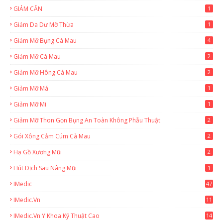
GIẢM CÂN
1
Giảm Da Dư Mỡ Thừa
1
Giảm Mỡ Bụng Cà Mau
4
Giảm Mỡ Cà Mau
2
Giảm Mỡ Hông Cà Mau
2
Giảm Mỡ Má
1
Giảm Mỡ Mi
1
Giảm Mỡ Thon Gọn Bụng An Toàn Không Phẫu Thuật
2
Gói Xông Cảm Cúm Cà Mau
2
Hạ Gồ Xương Mũi
2
Hút Dịch Sau Nâng Mũi
1
IMedic
47
IMedic.vn
11
1
IMedic.vn Y Khoa Kỹ Thuật Cao
14