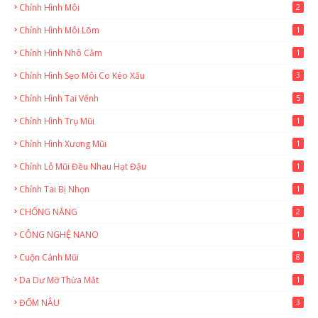
Chỉnh Hình Môi
2
Chỉnh Hình Môi Lõm
1
Chỉnh Hình Nhô Cằm
1
Chỉnh Hình Sẹo Môi Co Kéo Xấu
3
Chỉnh Hình Tai Vểnh
5
Chỉnh Hình Trụ Mũi
1
Chỉnh Hình Xương Mũi
1
Chỉnh Lỗ Mũi Đều Nhau Hạt Đậu
1
Chỉnh Tai Bị Nhọn
1
CHỐNG NẮNG
2
CÔNG NGHỆ NANO
1
Cuộn Cánh Mũi
8
Da Dư Mỡ Thừa Mắt
1
ĐỐM NÂU
3