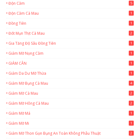
Độn Cằm
5
Độn Cằm Cà Mau
1
Đồng Tiền
1
Đốt Mụn Thịt Cà Mau
2
Gia Tăng Độ Sâu Đồng Tiền
1
Giảm Mỡ Nọng Cằm
1
GIẢM CÂN
1
Giảm Da Dư Mỡ Thừa
1
Giảm Mỡ Bụng Cà Mau
4
Giảm Mỡ Cà Mau
2
Giảm Mỡ Hông Cà Mau
2
Giảm Mỡ Má
1
Giảm Mỡ Mi
1
Giảm Mỡ Thon Gọn Bụng An Toàn Không Phẫu Thuật
2