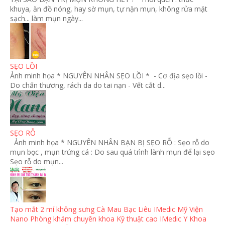
khuya, ăn đồ nóng, hay sờ mụn, tự nặn mụn, không rửa mặt
sạch... làm mụn ngày...
SẸO LỒI
Ảnh minh họa * NGUYÊN NHÂN SẸO LỒI * - Cơ địa sẹo lồi -
Do chấn thương, rách da do tai nạn - Vết cắt d...
SẸO RỖ
Ảnh minh họa * NGUYÊN NHÂN BẠN BỊ SẸO RỖ : Sẹo rỗ do
mụn bọc , mụn trứng cá : Do sau quá trình lành mụn để lại sẹo
Sẹo rỗ do mụn...
Tạo mắt 2 mí không sưng Cà Mau Bạc Liêu IMedic Mỹ Viện
Nano Phòng khám chuyên khoa Kỹ thuật cao IMedic Y Khoa