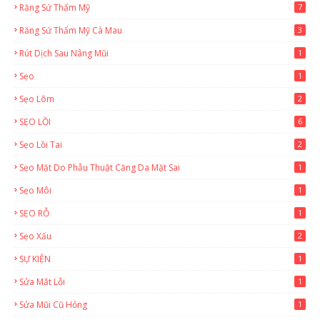
Răng Sứ Thẩm Mỹ
7
Răng Sứ Thẩm Mỹ Cà Mau
3
Rút Dịch Sau Nâng Mũi
1
Sẹo
1
Sẹo Lõm
2
SẸO LỒI
6
Sẹo Lồi Tai
2
Sẹo Mặt Do Phẫu Thuật Căng Da Mặt Sai
1
Sẹo Môi
1
SẸO RỖ
1
Sẹo Xấu
2
SỰ KIỆN
1
Sửa Mắt Lỗi
1
Sửa Mũi Cũ Hỏng
1