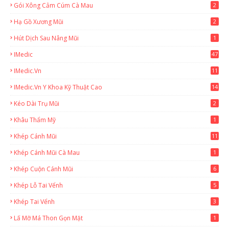
Gói Xông Cảm Cúm Cà Mau
2
Hạ Gồ Xương Mũi
2
Hút Dịch Sau Nâng Mũi
1
IMedic
47
IMedic.vn
11
1
IMedic.vn Y Khoa Kỹ Thuật Cao
14
Kéo Dài Trụ Mũi
2
Khâu Thẩm Mỹ
1
Khép Cánh Mũi
11
Khép Cánh Mũi Cà Mau
1
Khép Cuộn Cánh Mũi
6
Khép Lỗ Tai Vểnh
5
Khép Tai Vểnh
3
Lấ Mỡ Má Thon Gọn Mặt
1