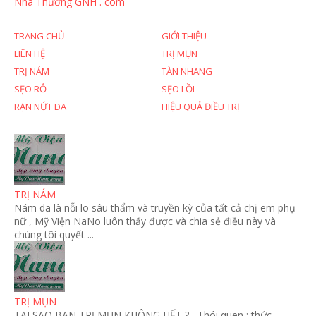
Nhà Thương GNH . com
TRANG CHỦ
GIỚI THIỆU
LIÊN HỆ
TRỊ MỤN
TRỊ NÁM
TÀN NHANG
SẸO RỖ
SẸO LỒI
RẠN NỨT DA
HIỆU QUẢ ĐIỀU TRỊ
TRỊ NÁM
Nám da là nỗi lo sâu thẩm và truyền kỳ của tất cả chị em phụ
nữ , Mỹ Viện NaNo luôn thấy được và chia sẻ điều này và
chúng tôi quyết ...
TRỊ MỤN
TẠI SAO BẠN TRỊ MỤN KHÔNG HẾT ? Thói quen : thức