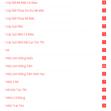
Lấy Mỡ Mi Mắt Cà Mau
4
Lấy Mỡ Thừa Da Dư Mi Mắt
1
Lấy Mỡ Thừa Mí Mắt
2
Lấy Sụn Mũi
1
Lấy Sụn Mũi Cà Mau
5
Lấy Sụn Mũi Đặt Lại Tức Thì
1
M
1
Má Lúm Đồng Điếu
1
Má Lúm Đồng Tiền
20
Má Lúm Đồng Tiền Sinh Học
2
Mắt 2 Mí
7
Mí Đôi Tức Thì
1
Mòn Cổ Răng
1
Môi Trái Tim
3