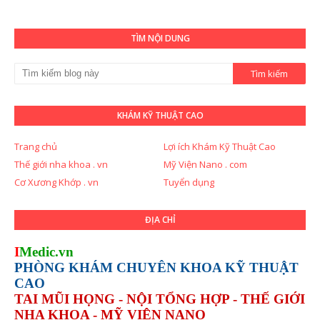
TÌM NỘI DUNG
KHÁM KỸ THUẬT CAO
Trang chủ
Lợi ích Khám Kỹ Thuật Cao
Thế giới nha khoa . vn
Mỹ Viện Nano . com
Cơ Xương Khớp . vn
Tuyển dụng
ĐỊA CHỈ
I
Medic.vn
PHÒNG KHÁM CHUYÊN KHOA KỸ THUẬT
CAO
TAI MŨI HỌNG - NỘI TỔNG HỢP - THẾ GIỚI
NHA KHOA - MỸ VIỆN NANO