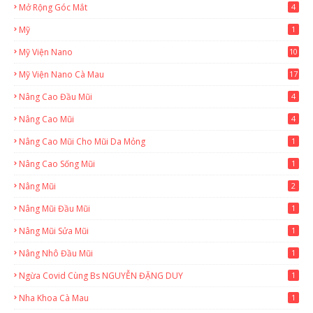
Mở Rộng Góc Mắt
4
Mỹ
1
Mỹ Viện Nano
10
Mỹ Viện Nano Cà Mau
17
8
Nâng Cao Đầu Mũi
4
Nâng Cao Mũi
4
Nâng Cao Mũi Cho Mũi Da Mỏng
1
Nâng Cao Sống Mũi
1
Nâng Mũi
2
Nâng Mũi Đầu Mũi
1
Nâng Mũi Sửa Mũi
1
Nâng Nhô Đầu Mũi
1
Ngừa Covid Cùng Bs NGUYỄN ĐẶNG DUY
1
Nha Khoa Cà Mau
1