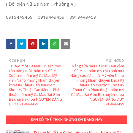
( Đối diện Nữ Bs Nam , Phường 4 )
0919449459 | 0919449459 | 0919449459
CŨ HƠN
MỚI HƠN
Trị sẹo môi Cà Mau Trị sẹo môi
Nâng sửa mũi Cà Mau Độn cằm
cân bằng môi thẩm mỹ Cà Mau
Cà Mau thẩm mỹ cắt cánh mũi
Xoá sẹo thẩm mỹ Cà Mau Mỹ
Nâng cao đầu mũi Mỹ viện Nano
viện Nano Phòng khám chuyên
Phòng khám chuyên khoa Kỹ
khoa Kỹ Thuật Cao IMedic Y
Thuật Cao IMedic Y Khoa Kỹ
Khoa Kỹ Thuật Cao IMedic Phẫu
Thuật Cao Phẫu thuật thẩm mỹ
thuật thẩm mỹ Cà Mau Sài Gòn
Cà Mau Sài Gòn Bs chuyên khoa
Bs chuyên khoa NGUYỄN ĐẶNG
NGUYỄN ĐẶNG DUY
DUY 0919449459
0919449459
BẠN CÓ THỂ THÍCH NHỮNG BÀI ĐĂNG NÀY
Trị sẹo lồi lỗ tai Chỉnh hình vá lỗ tai thẩm mỹ Cà