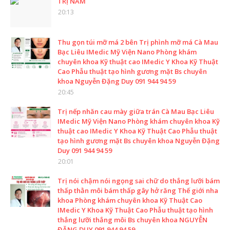
TRỊ NÁM
20:13
Thu gọn túi mỡ má 2 bên Trị phình mỡ má Cà Mau
Bạc Liêu IMedic Mỹ Viện Nano Phòng khám
chuyên khoa Kỹ thuật cao IMedic Y Khoa Kỹ Thuật
Cao Phẫu thuật tạo hình gương mặt Bs chuyên
khoa Nguyễn Đặng Duy 091 944 94 59
20:45
Trị nếp nhăn cau mày giữa trán Cà Mau Bạc Liêu
IMedic Mỹ Viện Nano Phòng khám chuyên khoa Kỹ
thuật cao IMedic Y Khoa Kỹ Thuật Cao Phẫu thuật
tạo hình gương mặt Bs chuyên khoa Nguyễn Đặng
Duy 091 944 94 59
20:01
Trị nói chậm nói ngọng sai chữ do thắng lưỡi bám
thấp thằn môi bám thấp gây hở răng Thế giới nha
khoa Phòng khám chuyên khoa Kỹ Thuật Cao
IMedic Y Khoa Kỹ Thuật Cao Phẫu thuật tạo hình
thắng lưỡi thắng môi Bs chuyên khoa NGUYỄN
ĐẶNG DUY 091 944 94 59