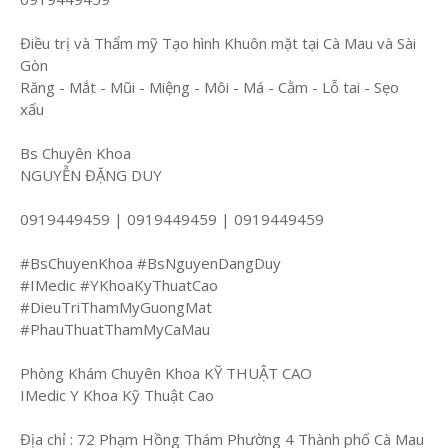
Điều trị và Thẩm mỹ Tạo hình Khuôn mặt tại Cà Mau và Sài
Gòn
Răng - Mắt - Mũi - Miệng - Môi - Má - Cằm - Lỗ tai - Sẹo
xấu
Bs Chuyên Khoa
NGUYỄN ĐẶNG DUY
0919449459 | 0919449459 | 0919449459
#BsChuyenKhoa #BsNguyenDangDuy
#IMedic #YKhoaKyThuatCao
#DieuTriThamMyGuongMat
#PhauThuatThamMyCaMau
Phòng Khám Chuyên Khoa KỸ THUẬT CAO
IMedic Y Khoa Kỹ Thuật Cao
Địa chỉ : 72 Phạm Hồng Thám Phường 4 Thành phố Cà Mau