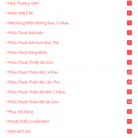
Nhà Thương GNH
1
Nhấn Mắt 2 Mí
1
Nhổ Răng Khôn Không Đau Cà Mau
1
Phẫu Thuật Nốt Ruồi
1
Phẫu Thuật Nốt Ruồi Mụn Thịt
1
Phẫu Thuật Răng Khôn
1
Phẫu Thuật Th Mỹ Sài Gòn
2
Phẫu Thuật Thẩm Mỹ Cà Mau
22
9
Phẫu Thuật Thẩm Mỹ Cần Thơ
18
3
Phẫu Thuật Thẩm Mỹ Môi Cà Mau
2
Phẫu Thuật Thẩm Mỹ Sài Gòn
18
2
Phục Hồi Răng
3
PHUN THÊU CHÂN MÀY
1
RẠN NỨT DA
1