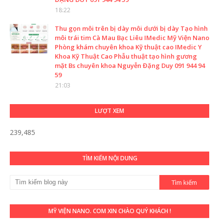
18:22
Thu gọn môi trên bị dày môi dưới bị dày Tạo hình
môi trái tim Cà Mau Bạc Liêu IMedic Mỹ Viện Nano
Phòng khám chuyên khoa Kỹ thuật cao IMedic Y
Khoa Kỹ Thuật Cao Phẫu thuật tạo hình gương
mặt Bs chuyên khoa Nguyễn Đặng Duy 091 944 94
59
21:03
LƯỢT XEM
239,485
TÌM KIẾM NỘI DUNG
MỸ VIỆN NANO. COM XIN CHÀO QUÝ KHÁCH !