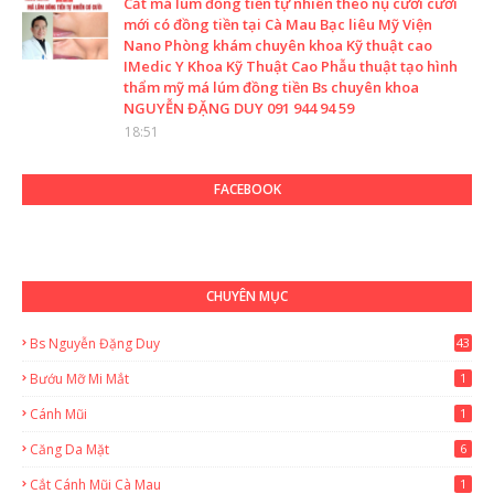
Cắt má lúm đồng tiền tự nhiên theo nụ cười cười
mới có đồng tiền tại Cà Mau Bạc liêu Mỹ Viện
Nano Phòng khám chuyên khoa Kỹ thuật cao
IMedic Y Khoa Kỹ Thuật Cao Phẫu thuật tạo hình
thẩm mỹ má lúm đồng tiền Bs chuyên khoa
NGUYỄN ĐẶNG DUY 091 944 94 59
18:51
FACEBOOK
CHUYÊN MỤC
Bs Nguyễn Đặng Duy
43
2
Bướu Mỡ Mi Mắt
1
Cánh Mũi
1
Căng Da Mặt
6
Cắt Cánh Mũi Cà Mau
1