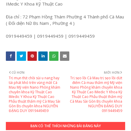
IMedic Y Khoa Kỹ Thuật Cao
Địa chỉ : 72 Phạm Hồng Thám Phường 4 Thành phố Cà Mau
( Đối diện Nữ Bs Nam , Phường 4 )
0919449459 | 0919449459 | 0919449459
CŨ HƠN
MỚI HƠN
Trị mụn thịt chồi sùi u nang hay
Trị sẹo lồi Cà Mau trị sẹo lồi dứt
tái phát khó trên vùng mắt Cà
điểm Cà mau thẩm mỹ Mỹ viện
Mau Mỹ viện Nano Phòng khám
Nano Phòng khám chuyên khoa
chuyên khoa Kỹ Thuật Cao
Kỹ Thuật Cao IMedic Y Khoa Kỹ
IMedic Y Khoa Kỹ Thuật Cao
Thuật Cao Phẫu thuật thẩm mỹ
Phẫu thuật thẩm mỹ Cà Mau Sài
Cà Mau Sài Gòn Bs chuyên khoa
Gòn Bs chuyên khoa NGUYỄN
NGUYỄN ĐẶNG DUY
ĐẶNG DUY 0919449459
0919449459
BẠN CÓ THỂ THÍCH NHỮNG BÀI ĐĂNG NÀY