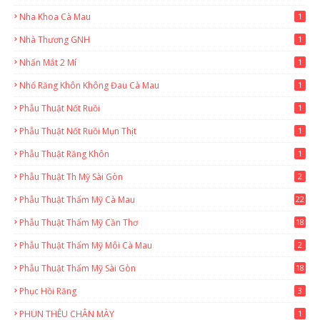
Nha Khoa Cà Mau
1
Nhà Thương GNH
1
Nhấn Mắt 2 Mí
1
Nhổ Răng Khôn Không Đau Cà Mau
1
Phẫu Thuật Nốt Ruồi
1
Phẫu Thuật Nốt Ruồi Mụn Thịt
1
Phẫu Thuật Răng Khôn
1
Phẫu Thuật Th Mỹ Sài Gòn
2
Phẫu Thuật Thẩm Mỹ Cà Mau
22
9
Phẫu Thuật Thẩm Mỹ Cần Thơ
18
3
Phẫu Thuật Thẩm Mỹ Môi Cà Mau
2
Phẫu Thuật Thẩm Mỹ Sài Gòn
18
2
Phục Hồi Răng
3
PHUN THÊU CHÂN MÀY
1