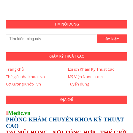
TÌM NỘI DUNG
KHÁM KỸ THUẬT CAO
Trang chủ
Lợi ích Khám Kỹ Thuật Cao
Thế giới nha khoa . vn
Mỹ Viện Nano . com
Cơ Xương Khớp . vn
Tuyển dụng
ĐỊA CHỈ
I
Medic.vn
PHÒNG KHÁM CHUYÊN KHOA KỸ THUẬT
CAO
TAI MŨI HỌNG - NỘI TỔNG HỢP - THẾ GIỚI