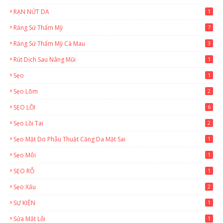
RẠN NỨT DA
1
Răng Sứ Thẩm Mỹ
7
Răng Sứ Thẩm Mỹ Cà Mau
3
Rút Dịch Sau Nâng Mũi
1
Sẹo
1
Sẹo Lõm
2
SẸO LỒI
6
Sẹo Lồi Tai
2
Sẹo Mặt Do Phẫu Thuật Căng Da Mặt Sai
1
Sẹo Môi
1
SẸO RỖ
1
Sẹo Xấu
2
SỰ KIỆN
1
Sửa Mắt Lỗi
1