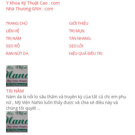
Y Khoa Kỹ Thuật Cao . com
Nhà Thương GNH . com
TRANG CHỦ
GIỚI THIỆU
LIÊN HỆ
TRỊ MỤN
TRỊ NÁM
TÀN NHANG
SẸO RỖ
SẸO LỒI
RẠN NỨT DA
HIỆU QUẢ ĐIỀU TRỊ
TRỊ NÁM
Nám da là nỗi lo sâu thẩm và truyền kỳ của tất cả chị em phụ
nữ , Mỹ Viện NaNo luôn thấy được và chia sẻ điều này và
chúng tôi quyết ...