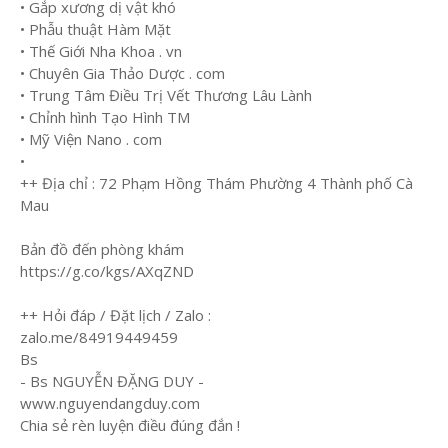
• Gắp xương dị vật khó
• Phẫu thuật Hàm Mặt
• Thế Giới Nha Khoa . vn
• Chuyên Gia Thảo Dược . com
• Trung Tâm Điều Trị Vết Thương Lâu Lành
• Chỉnh hình Tạo Hình TM
• Mỹ Viện Nano . com
•
++ Địa chỉ : 72 Phạm Hồng Thám Phường 4 Thành phố Cà
Mau
Bản đồ đến phòng khám
https://g.co/kgs/AXqZND
++ Hỏi đáp / Đặt lịch / Zalo :
zalo.me/84919449459
Bs
- Bs NGUYỄN ĐẶNG DUY -
www.nguyendangduy.com
Chia sẻ rèn luyện điều đúng đắn !