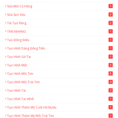
Sửa Mũi Cũ Hỏng
1
Sửa Sẹo Xấu
3
Tái Tạo Răng
2
TÀN NHANG
1
Tạo Đồng Điếu
1
Tạo Hình Dáng Đồng Tiền
1
Tạo Hình Gờ Tai
1
Tạo Hình Mắt
3
Tạo Hình Môi Tim
8
Tạo Hình Môi Trái Tim
4
Tạo Hình Tai
3
Tạo Hình Tai Vểnh
1
Tạo Hình Thẩm Mỹ Cười Hở Nướu
1
Tạo Hình Thẩm Mỹ Môi Trái Tim
1