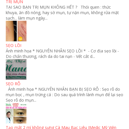
TRỊ MỤN
TẠI SAO BẠN TRỊ MỤN KHÔNG HẾT ? Thói quen : thức
khuya, ăn đồ nóng, hay sờ mụn, tự nặn mụn, không rửa mặt
sạch... làm mụn ngày...
SẸO LỒI
Ảnh minh họa * NGUYÊN NHÂN SẸO LỒI * - Cơ địa sẹo lồi -
Do chấn thương, rách da do tai nạn - Vết cắt d...
SẸO RỖ
Ảnh minh họa * NGUYÊN NHÂN BẠN BỊ SẸO RỖ : Sẹo rỗ do
mụn bọc , mụn trứng cá : Do sau quá trình lành mụn để lại sẹo
Sẹo rỗ do mụn...
Tạo mắt 2 mí không sưng Cà Mau Bạc Liêu IMedic Mỹ Viện