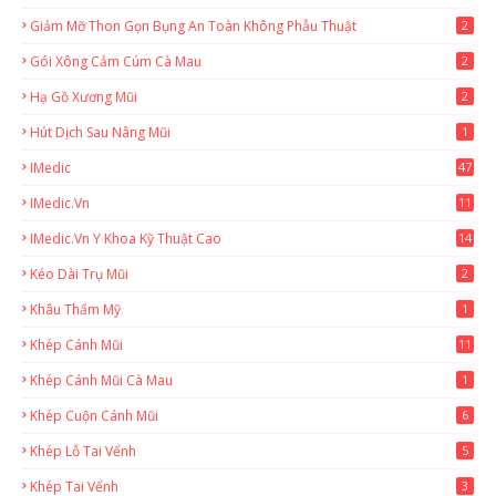
Giảm Mỡ Thon Gọn Bụng An Toàn Không Phẫu Thuật
2
Gói Xông Cảm Cúm Cà Mau
2
Hạ Gồ Xương Mũi
2
Hút Dịch Sau Nâng Mũi
1
IMedic
47
IMedic.vn
11
1
IMedic.vn Y Khoa Kỹ Thuật Cao
14
Kéo Dài Trụ Mũi
2
Khâu Thẩm Mỹ
1
Khép Cánh Mũi
11
Khép Cánh Mũi Cà Mau
1
Khép Cuộn Cánh Mũi
6
Khép Lỗ Tai Vểnh
5
Khép Tai Vểnh
3