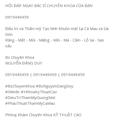
HỎI ĐÁP NGAY BÁC SĨ CHUYÊN KHOA CỦA BẠN
0919449459
Điều trị và Thẩm mỹ Tạo hình Khuôn mặt tại Cà Mau và Sài
Gòn
Răng - Mắt - Mũi - Miệng - Môi - Má - Cằm - Lỗ tai - Sẹo
xấu
Bs Chuyên Khoa
NGUYỄN ĐẶNG DUY
0919449459 | 0919449459 | 0919449459
#BsChuyenKhoa #BsNguyenDangDuy
#IMedic #YKhoaKyThuatCao
#DieuTriThamMyGuongMat
#PhauThuatThamMyCaMau
Phòng Khám Chuyên Khoa KỸ THUẬT CAO