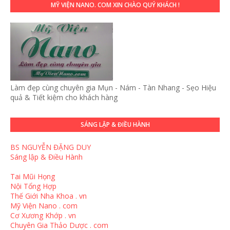
MỸ VIỆN NANO. COM XIN CHÀO QUÝ KHÁCH !
Làm đẹp cùng chuyên gia Mụn - Nám - Tàn Nhang - Sẹo Hiệu
quả & Tiết kiệm cho khách hàng
SÁNG LẬP & ĐIỀU HÀNH
BS NGUYỄN ĐẶNG DUY
Sáng lập & Điều Hành
Tai Mũi Họng
Nội Tổng Hợp
Thế Giới Nha Khoa . vn
Mỹ Viện Nano . com
Cơ Xương Khớp . vn
Chuyên Gia Thảo Dược . com