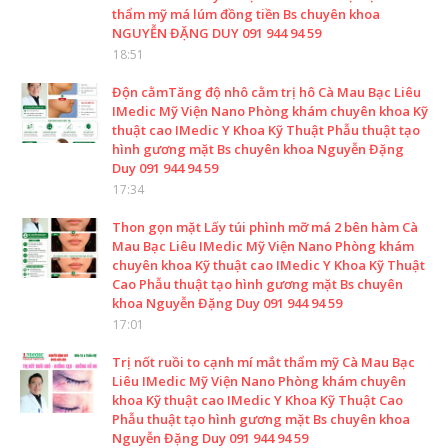
thẩm mỹ má lúm đồng tiền Bs chuyên khoa
NGUYỄN ĐẶNG DUY 091 944 94 59
18:51
Độn cằmTăng độ nhô cằm trị hô Cà Mau Bạc Liêu
IMedic Mỹ Viện Nano Phòng khám chuyên khoa Kỹ
thuật cao IMedic Y Khoa Kỹ Thuật Phẫu thuật tạo
hình gương mặt Bs chuyên khoa Nguyễn Đặng
Duy 091 944 94 59
17:34
Thon gọn mặt Lấy túi phình mỡ má 2 bên hàm Cà
Mau Bạc Liêu IMedic Mỹ Viện Nano Phòng khám
chuyên khoa Kỹ thuật cao IMedic Y Khoa Kỹ Thuật
Cao Phẫu thuật tạo hình gương mặt Bs chuyên
khoa Nguyễn Đặng Duy 091 944 94 59
17:01
Trị nốt ruồi to cạnh mí mắt thẩm mỹ Cà Mau Bạc
Liêu IMedic Mỹ Viện Nano Phòng khám chuyên
khoa Kỹ thuật cao IMedic Y Khoa Kỹ Thuật Cao
Phẫu thuật tạo hình gương mặt Bs chuyên khoa
Nguyễn Đặng Duy 091 944 94 59