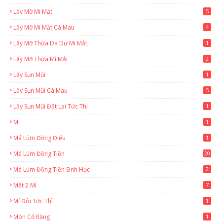
Lấy Mỡ Mi Mắt
5
Lấy Mỡ Mi Mắt Cà Mau
4
Lấy Mỡ Thừa Da Dư Mi Mắt
1
Lấy Mỡ Thừa Mí Mắt
2
Lấy Sụn Mũi
1
Lấy Sụn Mũi Cà Mau
5
Lấy Sụn Mũi Đặt Lại Tức Thì
1
M
1
Má Lúm Đồng Điếu
1
Má Lúm Đồng Tiền
20
Má Lúm Đồng Tiền Sinh Học
2
Mắt 2 Mí
7
Mí Đôi Tức Thì
1
Mòn Cổ Răng
1