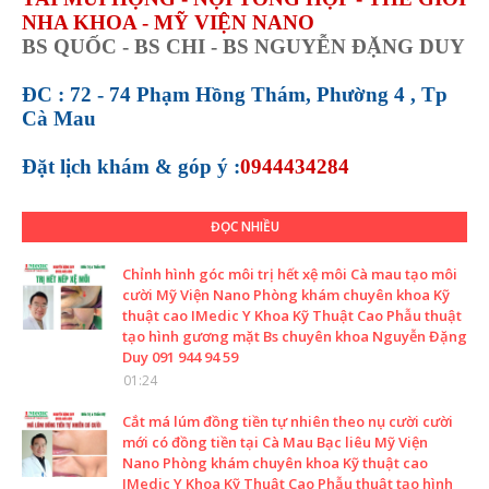
NHA KHOA - MỸ VIỆN NANO
BS QUỐC - BS CHI - BS NGUYỄN ĐẶNG DUY
ĐC : 72 - 74 Phạm Hồng Thám, Phường 4 , Tp
Cà Mau
Đặt lịch khám &
góp ý :
0944434284
ĐỌC NHIỀU
Chỉnh hình góc môi trị hết xệ môi Cà mau tạo môi
cười Mỹ Viện Nano Phòng khám chuyên khoa Kỹ
thuật cao IMedic Y Khoa Kỹ Thuật Cao Phẫu thuật
tạo hình gương mặt Bs chuyên khoa Nguyễn Đặng
Duy 091 944 94 59
01:24
Cắt má lúm đồng tiền tự nhiên theo nụ cười cười
mới có đồng tiền tại Cà Mau Bạc liêu Mỹ Viện
Nano Phòng khám chuyên khoa Kỹ thuật cao
IMedic Y Khoa Kỹ Thuật Cao Phẫu thuật tạo hình