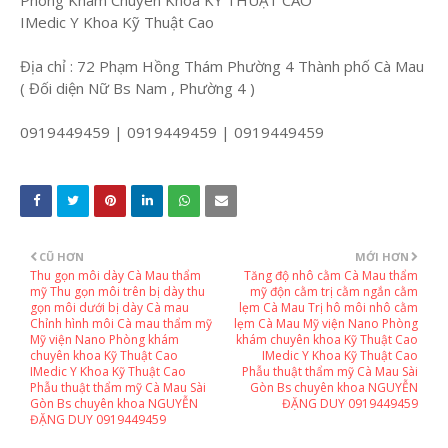
Phòng Khám Chuyên Khoa KỸ THUẬT CAO
IMedic Y Khoa Kỹ Thuật Cao
Địa chỉ : 72 Phạm Hồng Thám Phường 4 Thành phố Cà Mau
( Đối diện Nữ Bs Nam , Phường 4 )
0919449459 | 0919449459 | 0919449459
CŨ HƠN
MỚI HƠN
Thu gọn môi dày Cà Mau thẩm
Tăng độ nhô cằm Cà Mau thẩm
mỹ Thu gọn môi trên bị dày thu
mỹ độn cằm trị cằm ngắn cằm
gọn môi dưới bị dày Cà mau
lẹm Cà Mau Trị hô môi nhô cằm
Chỉnh hình môi Cà mau thẩm mỹ
lẹm Cà Mau Mỹ viện Nano Phòng
Mỹ viện Nano Phòng khám
khám chuyên khoa Kỹ Thuật Cao
chuyên khoa Kỹ Thuật Cao
IMedic Y Khoa Kỹ Thuật Cao
IMedic Y Khoa Kỹ Thuật Cao
Phẫu thuật thẩm mỹ Cà Mau Sài
Phẫu thuật thẩm mỹ Cà Mau Sài
Gòn Bs chuyên khoa NGUYỄN
Gòn Bs chuyên khoa NGUYỄN
ĐẶNG DUY 0919449459
ĐẶNG DUY 0919449459