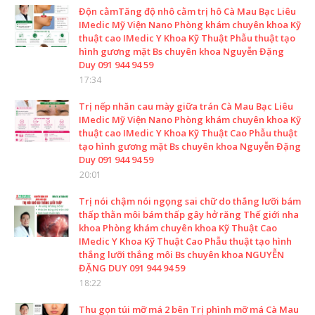
Độn cằmTăng độ nhô cằm trị hô Cà Mau Bạc Liêu
IMedic Mỹ Viện Nano Phòng khám chuyên khoa Kỹ
thuật cao IMedic Y Khoa Kỹ Thuật Phẫu thuật tạo
hình gương mặt Bs chuyên khoa Nguyễn Đặng
Duy 091 944 94 59
17:34
Trị nếp nhăn cau mày giữa trán Cà Mau Bạc Liêu
IMedic Mỹ Viện Nano Phòng khám chuyên khoa Kỹ
thuật cao IMedic Y Khoa Kỹ Thuật Cao Phẫu thuật
tạo hình gương mặt Bs chuyên khoa Nguyễn Đặng
Duy 091 944 94 59
20:01
Trị nói chậm nói ngọng sai chữ do thắng lưỡi bám
thấp thằn môi bám thấp gây hở răng Thế giới nha
khoa Phòng khám chuyên khoa Kỹ Thuật Cao
IMedic Y Khoa Kỹ Thuật Cao Phẫu thuật tạo hình
thắng lưỡi thắng môi Bs chuyên khoa NGUYỄN
ĐẶNG DUY 091 944 94 59
18:22
Thu gọn túi mỡ má 2 bên Trị phình mỡ má Cà Mau