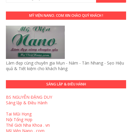
MỸ VIỆN NANO. COM XIN CHÀO QUÝ KHÁCH !
Làm đẹp cùng chuyên gia Mụn - Nám - Tàn Nhang - Sẹo Hiệu
quả & Tiết kiệm cho khách hàng
SÁNG LẬP & ĐIỀU HÀNH
BS NGUYỄN ĐẶNG DUY
Sáng lập & Điều Hành
Tai Mũi Họng
Nội Tổng Hợp
Thế Giới Nha Khoa . vn
Mỹ Viện Nano . com