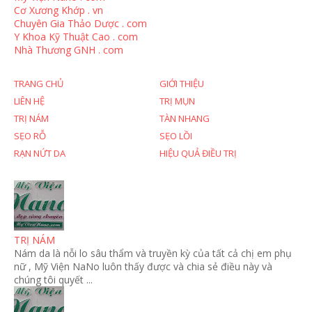
Cơ Xương Khớp . vn
Chuyên Gia Thảo Dược . com
Y Khoa Kỹ Thuật Cao . com
Nhà Thương GNH . com
TRANG CHỦ
GIỚI THIỆU
LIÊN HỆ
TRỊ MỤN
TRỊ NÁM
TÀN NHANG
SẸO RỖ
SẸO LỒI
RẠN NỨT DA
HIỆU QUẢ ĐIỀU TRỊ
TRỊ NÁM
Nám da là nỗi lo sâu thẩm và truyền kỳ của tất cả chị em phụ
nữ , Mỹ Viện NaNo luôn thấy được và chia sẻ điều này và
chúng tôi quyết ...