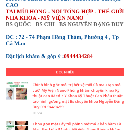
CAO
TAI MŨI HỌNG - NỘI TỔNG HỢP - THẾ GIỚI
NHA KHOA - MỸ VIỆN NANO
BS QUỐC - BS CHI - BS NGUYỄN ĐẶNG DUY
ĐC : 72 - 74 Phạm Hồng Thám, Phường 4 , Tp
Cà Mau
Đặt lịch khám &
góp ý :
0944434284
ĐỌC NHIỀU
Chỉnh hình góc môi trị hết xệ môi Cà mau tạo môi
cười Mỹ Viện Nano Phòng khám chuyên khoa Kỹ
thuật cao IMedic Y Khoa Kỹ Thuật Cao Phẫu thuật
tạo hình gương mặt Bs chuyên khoa Nguyễn Đặng
Duy 091 944 94 59
01:24
Thon gọn mặt Lấy túi phình mỡ má 2 bên hàm Cà
Mau Bạc Liêu IMedic Mỹ Viện Nano Phòng khám