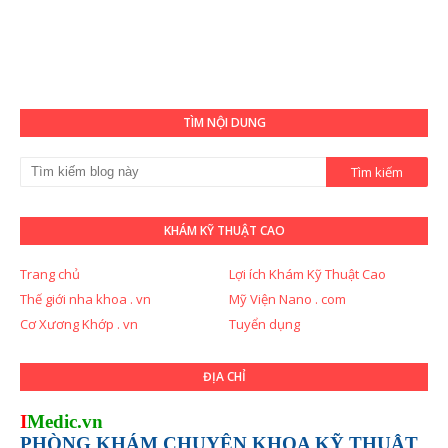
TÌM NỘI DUNG
KHÁM KỸ THUẬT CAO
Trang chủ
Lợi ích Khám Kỹ Thuật Cao
Thế giới nha khoa . vn
Mỹ Viện Nano . com
Cơ Xương Khớp . vn
Tuyển dụng
ĐỊA CHỈ
I
Medic.vn
PHÒNG KHÁM CHUYÊN KHOA KỸ THUẬT