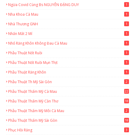
Ngừa Covid Cùng Bs NGUYỄN ĐẶNG DUY
1
Nha Khoa Cà Mau
1
Nhà Thương GNH
1
Nhấn Mắt 2 Mí
1
Nhổ Răng Khôn Không Đau Cà Mau
1
Phẫu Thuật Nốt Ruồi
1
Phẫu Thuật Nốt Ruồi Mụn Thịt
1
Phẫu Thuật Răng Khôn
1
Phẫu Thuật Th Mỹ Sài Gòn
2
Phẫu Thuật Thẩm Mỹ Cà Mau
22
9
Phẫu Thuật Thẩm Mỹ Cần Thơ
18
3
Phẫu Thuật Thẩm Mỹ Môi Cà Mau
2
Phẫu Thuật Thẩm Mỹ Sài Gòn
18
2
Phục Hồi Răng
3