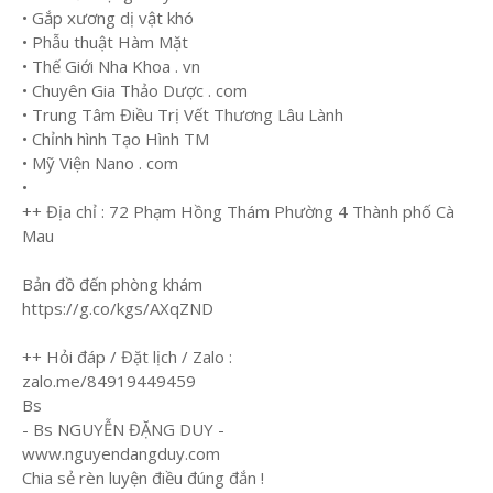
• Gắp xương dị vật khó
• Phẫu thuật Hàm Mặt
• Thế Giới Nha Khoa . vn
• Chuyên Gia Thảo Dược . com
• Trung Tâm Điều Trị Vết Thương Lâu Lành
• Chỉnh hình Tạo Hình TM
• Mỹ Viện Nano . com
•
++ Địa chỉ : 72 Phạm Hồng Thám Phường 4 Thành phố Cà
Mau
Bản đồ đến phòng khám
https://g.co/kgs/AXqZND
++ Hỏi đáp / Đặt lịch / Zalo :
zalo.me/84919449459
Bs
- Bs NGUYỄN ĐẶNG DUY -
www.nguyendangduy.com
Chia sẻ rèn luyện điều đúng đắn !