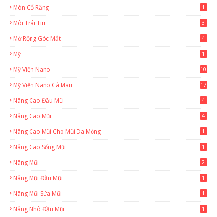
Mòn Cổ Răng
1
Môi Trái Tim
3
Mở Rộng Góc Mắt
4
Mỹ
1
Mỹ Viện Nano
10
Mỹ Viện Nano Cà Mau
17
8
Nâng Cao Đầu Mũi
4
Nâng Cao Mũi
4
Nâng Cao Mũi Cho Mũi Da Mỏng
1
Nâng Cao Sống Mũi
1
Nâng Mũi
2
Nâng Mũi Đầu Mũi
1
Nâng Mũi Sửa Mũi
1
Nâng Nhô Đầu Mũi
1