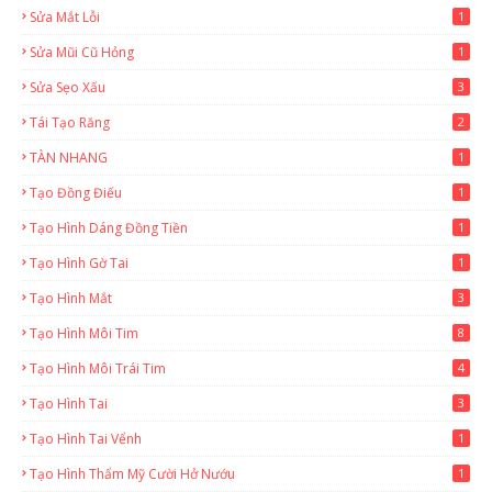
Sửa Mắt Lỗi
1
Sửa Mũi Cũ Hỏng
1
Sửa Sẹo Xấu
3
Tái Tạo Răng
2
TÀN NHANG
1
Tạo Đồng Điếu
1
Tạo Hình Dáng Đồng Tiền
1
Tạo Hình Gờ Tai
1
Tạo Hình Mắt
3
Tạo Hình Môi Tim
8
Tạo Hình Môi Trái Tim
4
Tạo Hình Tai
3
Tạo Hình Tai Vểnh
1
Tạo Hình Thẩm Mỹ Cười Hở Nướu
1