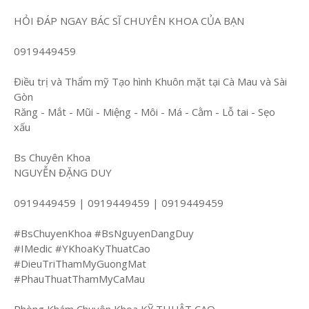
HỎI ĐÁP NGAY BÁC SĨ CHUYÊN KHOA CỦA BẠN
0919449459
Điều trị và Thẩm mỹ Tạo hình Khuôn mặt tại Cà Mau và Sài
Gòn
Răng - Mắt - Mũi - Miệng - Môi - Má - Cằm - Lỗ tai - Sẹo
xấu
Bs Chuyên Khoa
NGUYỄN ĐẶNG DUY
0919449459 | 0919449459 | 0919449459
#BsChuyenKhoa #BsNguyenDangDuy
#IMedic #YKhoaKyThuatCao
#DieuTriThamMyGuongMat
#PhauThuatThamMyCaMau