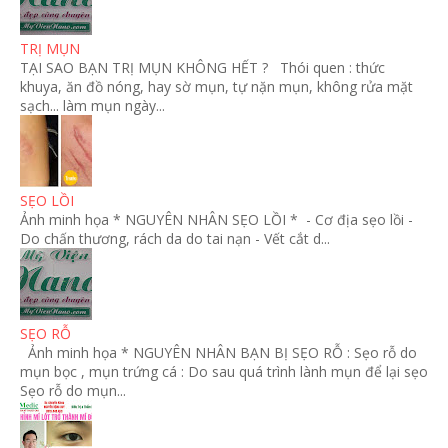
TRỊ MỤN
TẠI SAO BẠN TRỊ MỤN KHÔNG HẾT ? Thói quen : thức
khuya, ăn đồ nóng, hay sờ mụn, tự nặn mụn, không rửa mặt
sạch... làm mụn ngày...
SẸO LỒI
Ảnh minh họa * NGUYÊN NHÂN SẸO LỒI * - Cơ địa sẹo lồi -
Do chấn thương, rách da do tai nạn - Vết cắt d...
SẸO RỖ
Ảnh minh họa * NGUYÊN NHÂN BẠN BỊ SẸO RỖ : Sẹo rỗ do
mụn bọc , mụn trứng cá : Do sau quá trình lành mụn để lại sẹo
Sẹo rỗ do mụn...