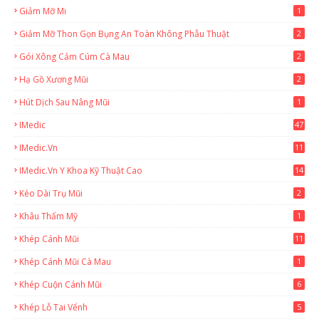
Giảm Mỡ Mi
1
Giảm Mỡ Thon Gọn Bụng An Toàn Không Phẫu Thuật
2
Gói Xông Cảm Cúm Cà Mau
2
Hạ Gồ Xương Mũi
2
Hút Dịch Sau Nâng Mũi
1
IMedic
47
IMedic.vn
11
1
IMedic.vn Y Khoa Kỹ Thuật Cao
14
Kéo Dài Trụ Mũi
2
Khâu Thẩm Mỹ
1
Khép Cánh Mũi
11
Khép Cánh Mũi Cà Mau
1
Khép Cuộn Cánh Mũi
6
Khép Lỗ Tai Vểnh
5