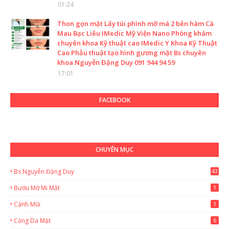
01:24
Thon gọn mặt Lấy túi phình mỡ má 2 bên hàm Cà
Mau Bạc Liêu IMedic Mỹ Viện Nano Phòng khám
chuyên khoa Kỹ thuật cao IMedic Y Khoa Kỹ Thuật
Cao Phẫu thuật tạo hình gương mặt Bs chuyên
khoa Nguyễn Đặng Duy 091 944 94 59
17:01
FACEBOOK
CHUYÊN MỤC
Bs Nguyễn Đặng Duy
43
2
Bướu Mỡ Mi Mắt
1
Cánh Mũi
1
Căng Da Mặt
6