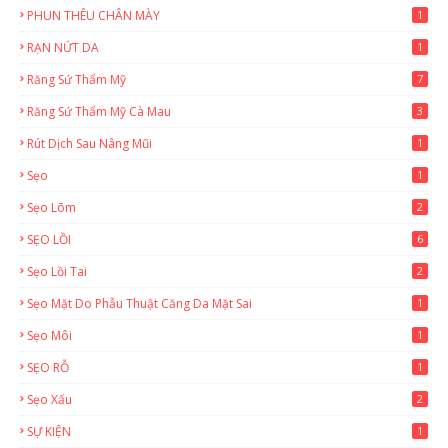
PHUN THÊU CHÂN MÀY
1
RẠN NỨT DA
1
Răng Sứ Thẩm Mỹ
7
Răng Sứ Thẩm Mỹ Cà Mau
3
Rút Dịch Sau Nâng Mũi
1
Sẹo
1
Sẹo Lõm
2
SẸO LỒI
6
Sẹo Lồi Tai
2
Sẹo Mặt Do Phẫu Thuật Căng Da Mặt Sai
1
Sẹo Môi
1
SẸO RỖ
1
Sẹo Xấu
2
SỰ KIỆN
1