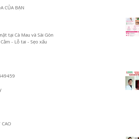
OA CỦA BẠN
mặt tại Cà Mau và Sài Gòn
 Cằm - Lỗ tai - Sẹo xấu
449459
y
T CAO