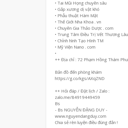
• Tai Mũi Họng chuyên sâu
• Gắp xương dị vật khó
• Phẫu thuật Hàm Mặt
• Thế Giới Nha Khoa . vn
• Chuyên Gia Thảo Dược . com
• Trung Tâm Điều Trị Vết Thương Lâ
• Chỉnh hình Tạo Hình TM
• Mỹ Viện Nano . com
•
++ Địa chỉ : 72 Phạm Hồng Thám Ph
Bản đồ đến phòng khám
https://g.co/kgs/AXqZND
++ Hỏi đáp / Đặt lịch / Zalo :
zalo.me/84919449459
Bs
- Bs NGUYỄN ĐẶNG DUY -
www.nguyendangduy.com
Chia sẻ rèn luyện điều đúng đắn !