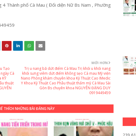
 4 Thành phố Cà Mau ( Đối diện Nữ Bs Nam , Phường
449459
MỚI HƠN
au Tạo
Trị u nang bã dứt điểm Cà Mau Trị khối u khối nang
u ngày Cà
khối sưng viêm dứt điểm không sẹo Cà mau Mỹ viện
a KỸ
Nano Phòng khám chuyên khoa Kỹ Thuật Cao IMedic
ẫu thuật
Y Khoa Kỹ Thuật Cao Phẫu thuật thẩm mỹ Cà Mau Sài
NGUYỄN
Gòn Bs chuyên khoa NGUYỄN ĐẶNG DUY
0919449459
HỂ THÍCH NHỮNG BÀI ĐĂNG NÀY
239,6