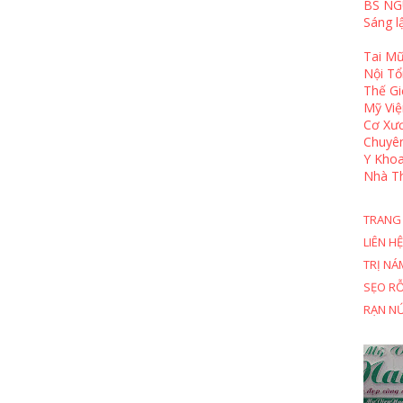
BS NG
Sáng l
Tai Mũ
Nội T
Thế Gi
Mỹ Việ
Cơ Xươ
Chuyê
Y Khoa
Nhà T
TRANG
LIÊN HỆ
TRỊ NÁ
SẸO R
RẠN N