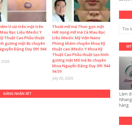
mềm U sùi trên mặt trên
Thoát mỡ má Thon gọn mặt
 Mau Bạc Liêu IMedic Y
Hết nọng mỡ má Cà Mau Bạc
Kỹ Thuật Cao Phẫu thuật
Liêu IMedic Mỹ Viện Nano
ình gương mặt Bs chuyên
Phòng khám chuyên khoa Kỹ
MỸ
Nguyễn Đặng Duy 091 944
thuật cao IMedic Y Khoa Kỹ
Thuật Cao Phẫu thuật tạo hình
gương mặt Mỡ má Bs chuyên
, 2026
khoa Nguyễn Đặng Duy 091 944
94 59
July 30, 2026
ĐĂNG NHẬN XÉT
Làm đẹ
Nhang 
hàng