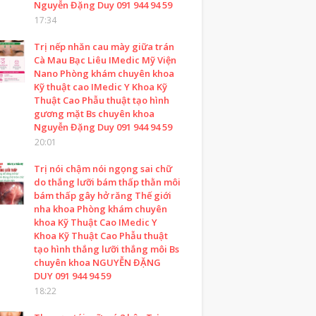
Nguyễn Đặng Duy 091 944 94 59
17:34
Trị nếp nhăn cau mày giữa trán
Cà Mau Bạc Liêu IMedic Mỹ Viện
Nano Phòng khám chuyên khoa
Kỹ thuật cao IMedic Y Khoa Kỹ
Thuật Cao Phẫu thuật tạo hình
gương mặt Bs chuyên khoa
Nguyễn Đặng Duy 091 944 94 59
20:01
Trị nói chậm nói ngọng sai chữ
do thắng lưỡi bám thấp thằn môi
bám thấp gây hở răng Thế giới
nha khoa Phòng khám chuyên
khoa Kỹ Thuật Cao IMedic Y
Khoa Kỹ Thuật Cao Phẫu thuật
tạo hình thắng lưỡi thắng môi Bs
chuyên khoa NGUYỄN ĐẶNG
DUY 091 944 94 59
18:22