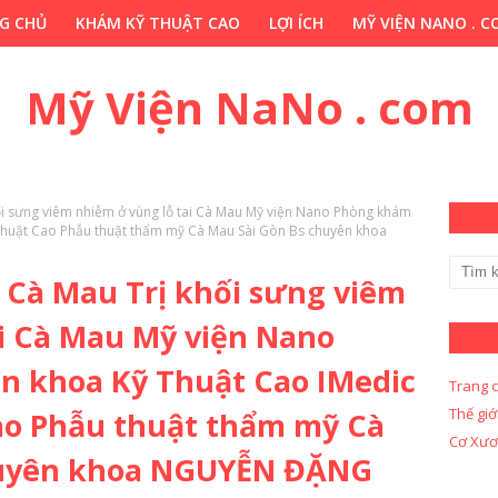
G CHỦ
KHÁM KỸ THUẬT CAO
LỢI ÍCH
MỸ VIỆN NANO . 
HỚP . VN
CHUYÊN GIA THẢO DƯỢC . COM
Y KHOA KỸ THUẬ
Mỹ Viện NaNo . com
khối sưng viêm nhiễm ở vùng lỗ tai Cà Mau Mỹ viện Nano Phòng khám
Thuật Cao Phẫu thuật thẩm mỹ Cà Mau Sài Gòn Bs chuyên khoa
ai Cà Mau Trị khối sưng viêm
ai Cà Mau Mỹ viện Nano
 khoa Kỹ Thuật Cao IMedic
Trang 
Thế giớ
ao Phẫu thuật thẩm mỹ Cà
Cơ Xươ
huyên khoa NGUYỄN ĐẶNG