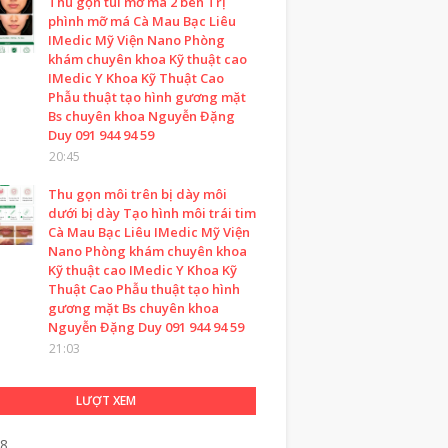
Thu gọn túi mỡ má 2 bên Trị
phình mỡ má Cà Mau Bạc Liêu
IMedic Mỹ Viện Nano Phòng
khám chuyên khoa Kỹ thuật cao
IMedic Y Khoa Kỹ Thuật Cao
Phẫu thuật tạo hình gương mặt
Bs chuyên khoa Nguyễn Đặng
Duy 091 944 94 59
20:45
Thu gọn môi trên bị dày môi
dưới bị dày Tạo hình môi trái tim
Cà Mau Bạc Liêu IMedic Mỹ Viện
Nano Phòng khám chuyên khoa
Kỹ thuật cao IMedic Y Khoa Kỹ
Thuật Cao Phẫu thuật tạo hình
gương mặt Bs chuyên khoa
Nguyễn Đặng Duy 091 944 94 59
21:03
LƯỢT XEM
18