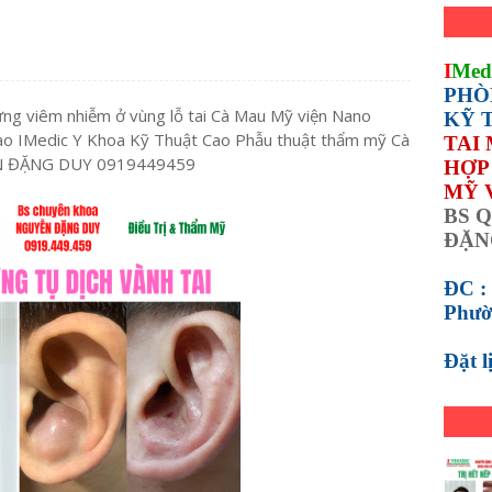
I
Med
PHÒ
sưng viêm nhiễm ở vùng lỗ tai Cà Mau Mỹ viện Nano
KỸ 
o IMedic Y Khoa Kỹ Thuật Cao Phẫu thuật thẩm mỹ Cà
TAI
ỄN ĐẶNG DUY 0919449459
HỢP 
MỸ 
BS Q
ĐẶN
ĐC :
Phườ
Đặt 