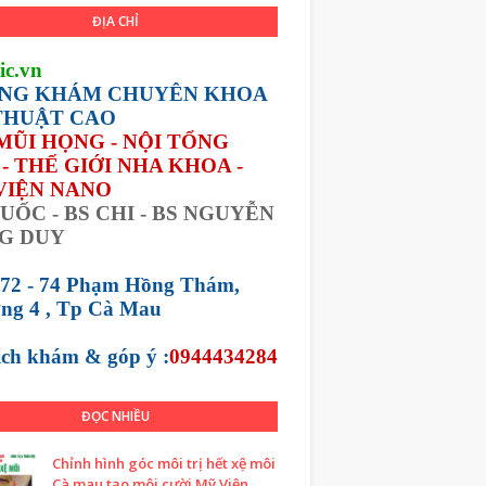
ĐỊA CHỈ
ic.vn
NG KHÁM CHUYÊN KHOA
THUẬT CAO
 MŨI HỌNG - NỘI TỔNG
- THẾ GIỚI NHA KHOA -
VIỆN NANO
UỐC - BS CHI - BS NGUYỄN
G DUY
 72 - 74 Phạm Hồng Thám,
ng 4 , Tp Cà Mau
lịch khám &
góp ý :
0944434284
ĐỌC NHIỀU
Chỉnh hình góc môi trị hết xệ môi
Cà mau tạo môi cười Mỹ Viện