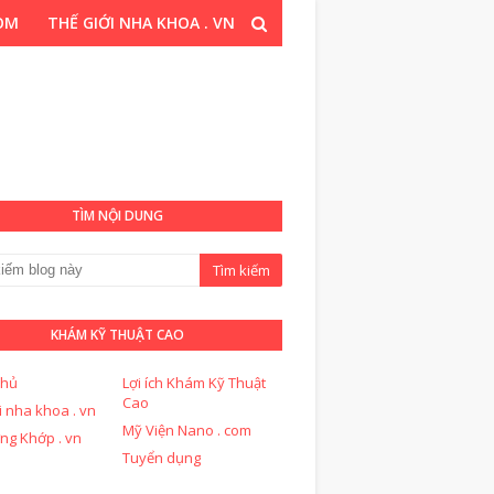
COM
THẾ GIỚI NHA KHOA . VN
T CAO . COM
TÌM NỘI DUNG
KHÁM KỸ THUẬT CAO
chủ
Lợi ích Khám Kỹ Thuật
Cao
i nha khoa . vn
Mỹ Viện Nano . com
ng Khớp . vn
Tuyển dụng