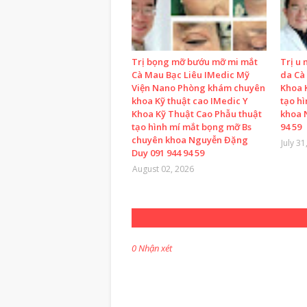
Trị bọng mỡ bướu mỡ mi mắt
Trị u 
Cà Mau Bạc Liêu IMedic Mỹ
da Cà
Viện Nano Phòng khám chuyên
Khoa 
khoa Kỹ thuật cao IMedic Y
tạo h
Khoa Kỹ Thuật Cao Phẫu thuật
khoa 
tạo hình mí mắt bọng mỡ Bs
94 59
chuyên khoa Nguyễn Đặng
July 31
Duy 091 944 94 59
August 02, 2026
0 Nhận xét