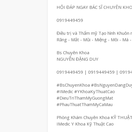
HỎI ĐÁP NGAY BÁC SĨ CHUYÊN KH
0919449459
Điều trị và Thẩm mỹ Tạo hình Khuôn 
Răng - Mắt - Mũi - Miệng - Môi - Má -
Bs Chuyên Khoa
NGUYỄN ĐẶNG DUY
0919449459 | 0919449459 | 0919
#BsChuyenKhoa #BsNguyenDangDu
#IMedic #YKhoaKyThuatCao
#DieuTriThamMyGuongMat
#PhauThuatThamMyCaMau
Phòng Khám Chuyên Khoa KỸ THUẬ
IMedic Y Khoa Kỹ Thuật Cao