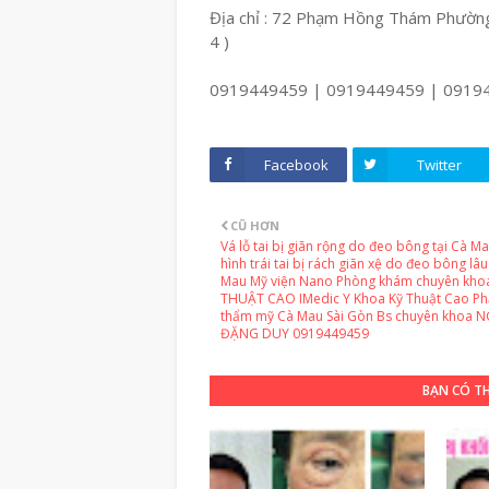
Địa chỉ : 72 Phạm Hồng Thám Phường
4 )
0919449459 | 0919449459 | 0919
Facebook
Twitter
CŨ HƠN
Vá lỗ tai bị giãn rộng do đeo bông tại Cà M
hình trái tai bị rách giãn xệ do đeo bông lâ
Mau Mỹ viện Nano Phòng khám chuyên kho
THUẬT CAO IMedic Y Khoa Kỹ Thuật Cao Ph
thẩm mỹ Cà Mau Sài Gòn Bs chuyên khoa 
ĐẶNG DUY 0919449459
BẠN CÓ T