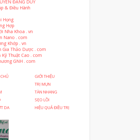
UYỄN ĐẶNG DUY
ập & Điều Hành
i Họng
ổng Hợp
ới Nha Khoa . vn
n Nano . com
ng Khớp . vn
n Gia Thảo Dược . com
 Kỹ Thuật Cao . com
hương GNH . com
 CHỦ
GIỚI THIỆU
TRỊ MỤN
M
TÀN NHANG
Ỗ
SẸO LỒI
ỨT DA
HIỆU QUẢ ĐIỀU TRỊ