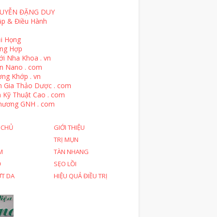
UYỄN ĐẶNG DUY
ập & Điều Hành
i Họng
ổng Hợp
ới Nha Khoa . vn
n Nano . com
ng Khớp . vn
n Gia Thảo Dược . com
 Kỹ Thuật Cao . com
hương GNH . com
 CHỦ
GIỚI THIỆU
TRỊ MỤN
M
TÀN NHANG
Ỗ
SẸO LỒI
ỨT DA
HIỆU QUẢ ĐIỀU TRỊ