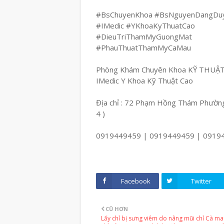
#BsChuyenKhoa #BsNguyenDangDu
#IMedic #YKhoaKyThuatCao
#DieuTriThamMyGuongMat
#PhauThuatThamMyCaMau
Phòng Khám Chuyên Khoa KỸ THUẬ
IMedic Y Khoa Kỹ Thuật Cao
Địa chỉ : 72 Phạm Hồng Thám Phường
4 )
0919449459 | 0919449459 | 0919
Facebook
Twitter
CŨ HƠN
Lấy chỉ bị sưng viêm do nâng mũi chỉ Cà ma