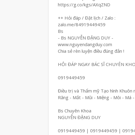
https://g.co/kgs/AXqZND
++ Hỏi đáp / Đặt lịch / Zalo :
zalo.me/84919449459
Bs
- Bs NGUYỄN ĐẶNG DUY -
www.nguyendangduy.com
Chia sẻ rèn luyện điều đúng đắn !
HỎI ĐÁP NGAY BÁC SĨ CHUYÊN KH
0919449459
Điều trị và Thẩm mỹ Tạo hình Khuôn 
Răng - Mắt - Mũi - Miệng - Môi - Má -
Bs Chuyên Khoa
NGUYỄN ĐẶNG DUY
0919449459 | 0919449459 | 0919