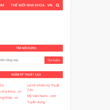
COM
THẾ GIỚI NHA KHOA . VN
T CAO . COM
TÌM NỘI DUNG
KHÁM KỸ THUẬT CAO
chủ
Lợi ích Khám Kỹ Thuật
Cao
i nha khoa . vn
Mỹ Viện Nano . com
ng Khớp . vn
Tuyển dụng