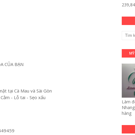
239,8
MỸ
OA CỦA BẠN
mặt tại Cà Mau và Sài Gòn
 Cằm - Lỗ tai - Sẹo xấu
Làm đẹ
Nhang 
hàng
449459