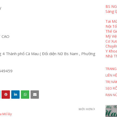
BS NG
y
Sáng l
Tai Mũ
Nội T
Thế Gi
T CAO
Mỹ Việ
Cơ Xươ
Chuyê
Y Khoa
 4 Thành phố Cà Mau ( Đối diện Nữ Bs Nam , Phường
Nhà T
TRANG
449459
LIÊN HỆ
TRỊ NÁ
SẸO R
RẠN N
MỚI HƠN
u Mổ lấy