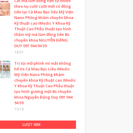
Cắt má lúm đồng tiền tự nhiên
theo nụ cười cười mới có đồng
tiền tại Cà Mau Bạc liêu Mỹ Viện
Nano Phòng khám chuyên khoa
Kỹ thuật cao IMedic Y Khoa Kỹ
Thuật Cao Phẫu thuật tạo hình
thẩm mỹ má lúm đồng tiền Bs
chuyên khoa NGUYỄN ĐẶNG
DUY 091 944 94 59
18:51
Trị túi mỡ phình mí mắt không
hở mi Cà Mau Bạc Liêu IMedic
Mỹ Viện Nano Phòng khám
chuyên khoa Kỹ thuật cao IMedic
Y Khoa Kỹ Thuật Cao Phẫu thuật
tạo hình gương mặt Bs chuyên
khoa Nguyễn Đặng Duy 091 944
94 59
19:16
LƯỢT XEM