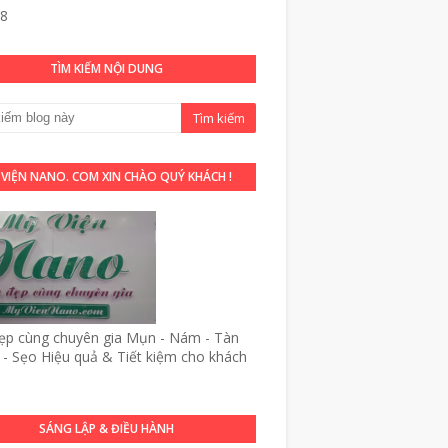
48
TÌM KIẾM NỘI DUNG
 VIỆN NANO. COM XIN CHÀO QUÝ KHÁCH !
p cùng chuyên gia Mụn - Nám - Tàn
- Sẹo Hiệu quả & Tiết kiệm cho khách
SÁNG LẬP & ĐIỀU HÀNH