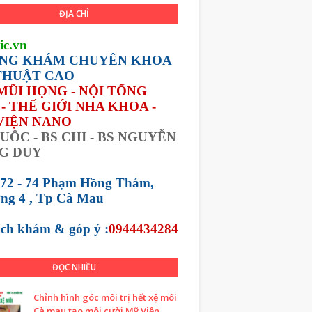
ĐỊA CHỈ
ic.vn
NG KHÁM CHUYÊN KHOA
THUẬT CAO
 MŨI HỌNG - NỘI TỔNG
- THẾ GIỚI NHA KHOA -
VIỆN NANO
UỐC - BS CHI - BS NGUYỄN
G DUY
 72 - 74 Phạm Hồng Thám,
ng 4 , Tp Cà Mau
lịch khám &
góp ý :
0944434284
ĐỌC NHIỀU
Chỉnh hình góc môi trị hết xệ môi
Cà mau tạo môi cười Mỹ Viện