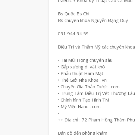
IMedic Y Khoa Kỹ Thuật Cao Cà Mau
Bs Quốc Bs Chi
Bs chuyên khoa Nguyễn Đặng Duy
091 944 94 59
Điều Trị và Thẩm Mỹ các chuyên khoa
• Tai Mũi Họng chuyên sâu
• Gắp xương dị vật khó
• Phẫu thuật Hàm Mặt
• Thế Giới Nha Khoa . vn
• Chuyên Gia Thảo Dược . com
• Trung Tâm Điều Trị Vết Thương Lâ
• Chỉnh hình Tạo Hình TM
• Mỹ Viện Nano . com
•
++ Địa chỉ : 72 Phạm Hồng Thám Ph
Bản đồ đến phòng khám