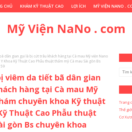
G CHỦ
KHÁM KỸ THUẬT CAO
LỢI ÍCH
MỸ VIỆN NANO . 
HỚP . VN
CHUYÊN GIA THẢO DƯỢC . COM
Y KHOA KỸ THUẬ
Mỹ Viện NaNo . com
 bã dân gian gọi là bị cứt trâu khách hàng tại Cà mau Mỹ viện Nano
 Y Khoa Kỹ Thuật Cao Phẫu thuật thẩm mỹ Cà mau Sài gòn Bs
 59
ị viêm da tiết bã dân gian
 khách hàng tại Cà mau Mỹ
hám chuyên khoa Kỹ thuật
Trang 
Thế giớ
Kỹ Thuật Cao Phẫu thuật
Cơ Xươ
i gòn Bs chuyên khoa