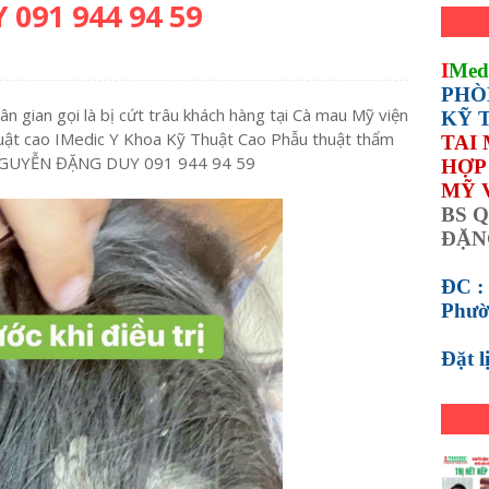
091 944 94 59
I
Med
PHÒ
ân gian gọi là bị cứt trâu khách hàng tại Cà mau Mỹ viện
KỸ 
ật cao IMedic Y Khoa Kỹ Thuật Cao Phẫu thuật thẩm
TAI
 NGUYỄN ĐẶNG DUY 091 944 94 59
HỢP 
MỸ 
BS Q
ĐẶN
ĐC :
Phườ
Đặt 