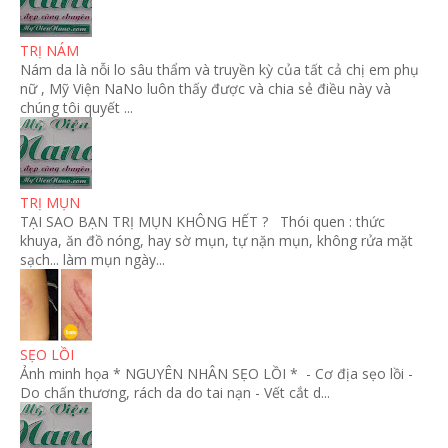
TRỊ NÁM
Nám da là nỗi lo sâu thẩm và truyền kỳ của tất cả chị em phụ
nữ , Mỹ Viện NaNo luôn thấy được và chia sẻ điều này và
chúng tôi quyết ...
TRỊ MỤN
TẠI SAO BẠN TRỊ MỤN KHÔNG HẾT ? Thói quen : thức
khuya, ăn đồ nóng, hay sờ mụn, tự nặn mụn, không rửa mặt
sạch... làm mụn ngày...
SẸO LỒI
Ảnh minh họa * NGUYÊN NHÂN SẸO LỒI * - Cơ địa sẹo lồi -
Do chấn thương, rách da do tai nạn - Vết cắt d...