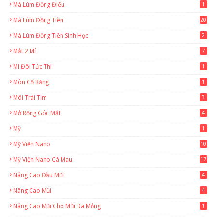
Má Lúm Đồng Điếu
1
Má Lúm Đồng Tiền
20
Má Lúm Đồng Tiền Sinh Học
2
Mắt 2 Mí
7
Mí Đôi Tức Thì
1
Mòn Cổ Răng
1
Môi Trái Tim
3
Mở Rộng Góc Mắt
4
Mỹ
1
Mỹ Viện Nano
10
Mỹ Viện Nano Cà Mau
17
8
Nâng Cao Đầu Mũi
4
Nâng Cao Mũi
4
Nâng Cao Mũi Cho Mũi Da Mỏng
1