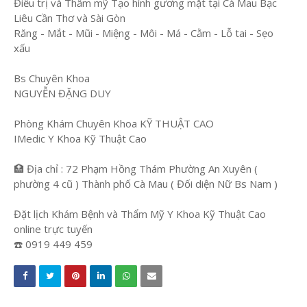
Điều trị và Thẩm mỹ Tạo hình gương mặt tại Cà Mau Bạc
Liêu Cần Thơ và Sài Gòn
Răng - Mắt - Mũi - Miệng - Môi - Má - Cằm - Lỗ tai - Sẹo
xấu
Bs Chuyên Khoa
NGUYỄN ĐẶNG DUY
Phòng Khám Chuyên Khoa KỸ THUẬT CAO
IMedic Y Khoa Kỹ Thuật Cao
🏥 Địa chỉ : 72 Phạm Hồng Thám Phường An Xuyên (
phường 4 cũ ) Thành phố Cà Mau ( Đối diện Nữ Bs Nam )
Đặt lịch Khám Bệnh và Thẩm Mỹ Y Khoa Kỹ Thuật Cao
online trực tuyến
☎️ 0919 449 459