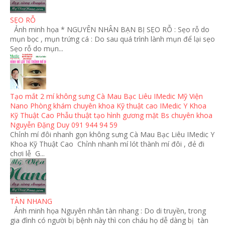
SẸO RỖ
Ảnh minh họa * NGUYÊN NHÂN BẠN BỊ SẸO RỖ : Sẹo rỗ do
mụn bọc , mụn trứng cá : Do sau quá trình lành mụn để lại sẹo
Sẹo rỗ do mụn...
Tạo mắt 2 mí không sưng Cà Mau Bạc Liêu IMedic Mỹ Viện
Nano Phòng khám chuyên khoa Kỹ thuật cao IMedic Y Khoa
Kỹ Thuật Cao Phẫu thuật tạo hình gương mặt Bs chuyên khoa
Nguyễn Đặng Duy 091 944 94 59
Chỉnh mí đôi nhanh gọn không sưng Cà Mau Bạc Liêu IMedic Y
Khoa Kỹ Thuật Cao Chỉnh nhanh mí lót thành mí đôi , đẻ đi
chơi lễ G...
TÀN NHANG
Ảnh minh họa Nguyên nhân tàn nhang : Do di truyền, trong
gia đình có người bị bệnh này thì con cháu họ dễ dàng bị tàn