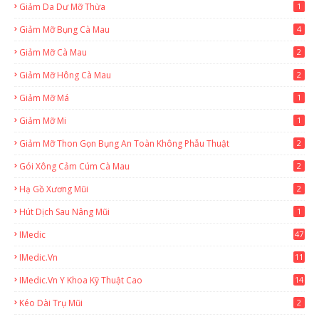
Giảm Da Dư Mỡ Thừa
1
Giảm Mỡ Bụng Cà Mau
4
Giảm Mỡ Cà Mau
2
Giảm Mỡ Hông Cà Mau
2
Giảm Mỡ Má
1
Giảm Mỡ Mi
1
Giảm Mỡ Thon Gọn Bụng An Toàn Không Phẫu Thuật
2
Gói Xông Cảm Cúm Cà Mau
2
Hạ Gồ Xương Mũi
2
Hút Dịch Sau Nâng Mũi
1
IMedic
47
IMedic.vn
11
1
IMedic.vn Y Khoa Kỹ Thuật Cao
14
Kéo Dài Trụ Mũi
2