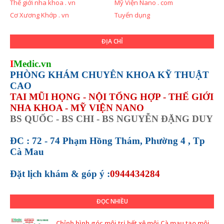
Thế giới nha khoa . vn
Mỹ Viện Nano . com
Cơ Xương Khớp . vn
Tuyển dụng
ĐỊA CHỈ
I
Medic.vn
PHÒNG KHÁM CHUYÊN KHOA KỸ THUẬT
CAO
TAI MŨI HỌNG - NỘI TỔNG HỢP - THẾ GIỚI
NHA KHOA - MỸ VIỆN NANO
BS QUỐC - BS CHI - BS NGUYỄN ĐẶNG DUY
ĐC : 72 - 74 Phạm Hồng Thám, Phường 4 , Tp
Cà Mau
Đặt lịch khám &
góp ý :
0944434284
ĐỌC NHIỀU
Chỉnh hình góc môi trị hết xệ môi Cà mau tạo môi