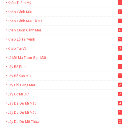
Khâu Thẩm Mỹ
1
Khép Cánh Mũi
11
Khép Cánh Mũi Cà Mau
1
Khép Cuộn Cánh Mũi
6
Khép Lỗ Tai Vểnh
5
Khép Tai Vểnh
3
Lấ Mỡ Má Thon Gọn Mặt
1
Lấy Bỏ Filler
1
Lấy Bỏ Sụn Mũi
1
Lấy Chỉ Căng Mũi
2
Lấy Cơ Mi Dư
2
Lấy Da Dư Mi Mắt
4
Lấy Da Dư Mí Mắt
1
Lấy Da Dư Mỡ Thừa
2