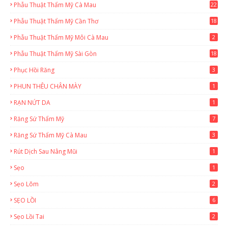
Phẫu Thuật Thẩm Mỹ Cà Mau
22
9
Phẫu Thuật Thẩm Mỹ Cần Thơ
18
3
Phẫu Thuật Thẩm Mỹ Môi Cà Mau
2
Phẫu Thuật Thẩm Mỹ Sài Gòn
18
2
Phục Hồi Răng
3
PHUN THÊU CHÂN MÀY
1
RẠN NỨT DA
1
Răng Sứ Thẩm Mỹ
7
Răng Sứ Thẩm Mỹ Cà Mau
3
Rút Dịch Sau Nâng Mũi
1
Sẹo
1
Sẹo Lõm
2
SẸO LỒI
6
Sẹo Lồi Tai
2