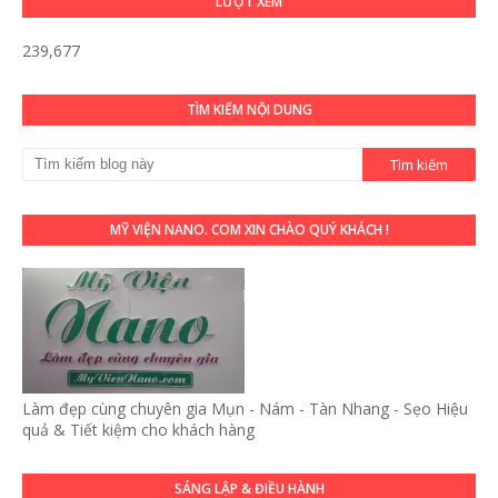
LƯỢT XEM
239,677
TÌM KIẾM NỘI DUNG
MỸ VIỆN NANO. COM XIN CHÀO QUÝ KHÁCH !
Làm đẹp cùng chuyên gia Mụn - Nám - Tàn Nhang - Sẹo Hiệu
quả & Tiết kiệm cho khách hàng
SÁNG LẬP & ĐIỀU HÀNH