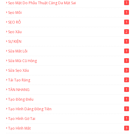
Sẹo Mặt Do Phẫu Thuật Căng Da Mặt Sai
1
Sẹo Môi
1
SẸO RỖ
1
Sẹo Xấu
2
SỰ KIỆN
1
Sửa Mắt Lỗi
1
Sửa Mũi Cũ Hỏng
1
Sửa Sẹo Xấu
3
Tái Tạo Răng
2
TÀN NHANG
1
Tạo Đồng Điếu
1
Tạo Hình Dáng Đồng Tiền
1
Tạo Hình Gờ Tai
1
Tạo Hình Mắt
3