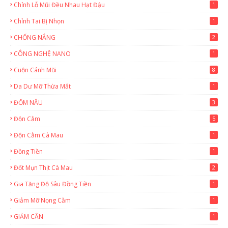
Chỉnh Lỗ Mũi Đều Nhau Hạt Đậu
1
Chỉnh Tai Bị Nhọn
1
CHỐNG NẮNG
2
CÔNG NGHỆ NANO
1
Cuộn Cánh Mũi
8
Da Dư Mỡ Thừa Mắt
1
ĐỐM NÂU
3
Độn Cằm
5
Độn Cằm Cà Mau
1
Đồng Tiền
1
Đốt Mụn Thịt Cà Mau
2
Gia Tăng Độ Sâu Đồng Tiền
1
Giảm Mỡ Nọng Cằm
1
GIẢM CÂN
1