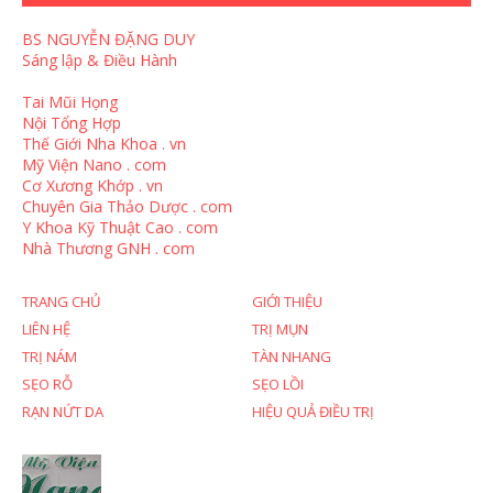
BS NGUYỄN ĐẶNG DUY
Sáng lập & Điều Hành
Tai Mũi Họng
Nội Tổng Hợp
Thế Giới Nha Khoa . vn
Mỹ Viện Nano . com
Cơ Xương Khớp . vn
Chuyên Gia Thảo Dược . com
Y Khoa Kỹ Thuật Cao . com
Nhà Thương GNH . com
TRANG CHỦ
GIỚI THIỆU
LIÊN HỆ
TRỊ MỤN
TRỊ NÁM
TÀN NHANG
SẸO RỖ
SẸO LỒI
RẠN NỨT DA
HIỆU QUẢ ĐIỀU TRỊ