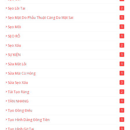
Sẹo Lồi Tai
2
Sẹo Mặt Do Phẫu Thuật Căng Da Mặt Sai
1
Sẹo Môi
1
SẸO RỖ
1
Sẹo Xấu
2
SỰ KIỆN
1
Sửa Mắt Lỗi
1
Sửa Mũi Cũ Hỏng
1
Sửa Sẹo Xấu
3
Tái Tạo Răng
2
TÀN NHANG
1
Tạo Đồng Điếu
1
Tạo Hình Dáng Đồng Tiền
1
Tạo Hình Gờ Tai
1