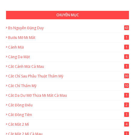
CHUYÊN MỤC
Bs Nguyễn Đặng Duy
43
2
Bướu Mỡ Mi Mắt
1
Cánh Mũi
1
Căng Da Mặt
6
Cắt Cánh Mũi Cà Mau
1
Cắt Chỉ Sau Phẫu Thuật Thẩm Mỹ
30
Cắt Chỉ Thẩm Mỹ
10
Cắt Da Dư Mỡ Thừa Mi Mắt Cà Mau
1
Cắt Đồng Điếu
2
Cắt Đồng Tiền
1
Cắt Mắt 2 Mí
4
Cắt Mắt 2 Mí Cà Mau
1