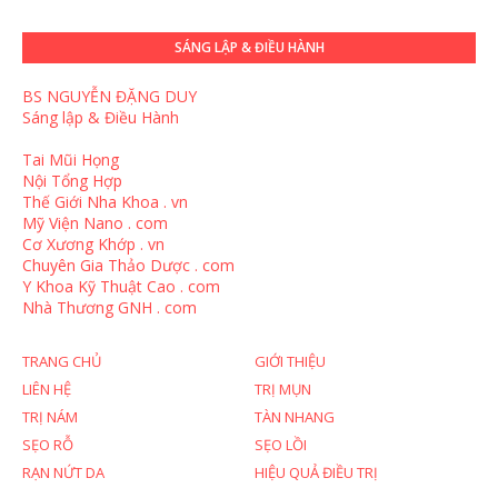
SÁNG LẬP & ĐIỀU HÀNH
BS NGUYỄN ĐẶNG DUY
Sáng lập & Điều Hành
Tai Mũi Họng
Nội Tổng Hợp
Thế Giới Nha Khoa . vn
Mỹ Viện Nano . com
Cơ Xương Khớp . vn
Chuyên Gia Thảo Dược . com
Y Khoa Kỹ Thuật Cao . com
Nhà Thương GNH . com
TRANG CHỦ
GIỚI THIỆU
LIÊN HỆ
TRỊ MỤN
TRỊ NÁM
TÀN NHANG
SẸO RỖ
SẸO LỒI
RẠN NỨT DA
HIỆU QUẢ ĐIỀU TRỊ