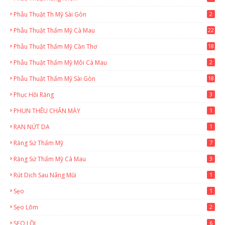
Phẫu Thuật Th Mỹ Sài Gòn
2
Phẫu Thuật Thẩm Mỹ Cà Mau
22
9
Phẫu Thuật Thẩm Mỹ Cần Thơ
18
3
Phẫu Thuật Thẩm Mỹ Môi Cà Mau
2
Phẫu Thuật Thẩm Mỹ Sài Gòn
18
2
Phục Hồi Răng
3
PHUN THÊU CHÂN MÀY
1
RẠN NỨT DA
1
Răng Sứ Thẩm Mỹ
7
Răng Sứ Thẩm Mỹ Cà Mau
3
Rút Dịch Sau Nâng Mũi
1
Sẹo
1
Sẹo Lõm
2
SẸO LỒI
6