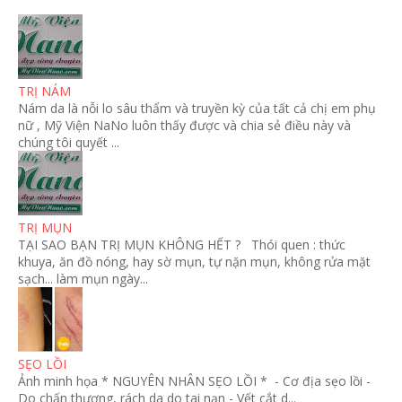
TRỊ NÁM
Nám da là nỗi lo sâu thẩm và truyền kỳ của tất cả chị em phụ
nữ , Mỹ Viện NaNo luôn thấy được và chia sẻ điều này và
chúng tôi quyết ...
TRỊ MỤN
TẠI SAO BẠN TRỊ MỤN KHÔNG HẾT ? Thói quen : thức
khuya, ăn đồ nóng, hay sờ mụn, tự nặn mụn, không rửa mặt
sạch... làm mụn ngày...
SẸO LỒI
Ảnh minh họa * NGUYÊN NHÂN SẸO LỒI * - Cơ địa sẹo lồi -
Do chấn thương, rách da do tai nạn - Vết cắt d...