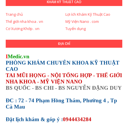
KHÁM KỸ THUẬT CAO
Trang chủ
Lợi ích Khám Kỹ Thuật Cao
Thế giới nha khoa . vn
Mỹ Viện Nano . com
Cơ Xương Khớp . vn
Tuyển dụng
ĐỊA CHỈ
I
Medic.vn
PHÒNG KHÁM CHUYÊN KHOA KỸ THUẬT
CAO
TAI MŨI HỌNG - NỘI TỔNG HỢP - THẾ GIỚI
NHA KHOA - MỸ VIỆN NANO
BS QUỐC - BS CHI - BS NGUYỄN ĐẶNG DUY
ĐC : 72 - 74 Phạm Hồng Thám, Phường 4 , Tp
Cà Mau
Đặt lịch khám &
góp ý :
0944434284