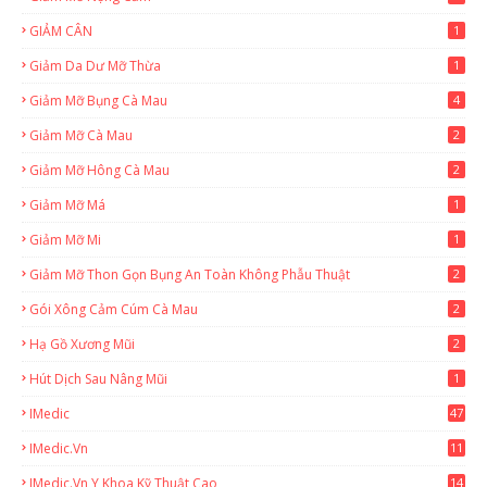
GIẢM CÂN
1
Giảm Da Dư Mỡ Thừa
1
Giảm Mỡ Bụng Cà Mau
4
Giảm Mỡ Cà Mau
2
Giảm Mỡ Hông Cà Mau
2
Giảm Mỡ Má
1
Giảm Mỡ Mi
1
Giảm Mỡ Thon Gọn Bụng An Toàn Không Phẫu Thuật
2
Gói Xông Cảm Cúm Cà Mau
2
Hạ Gồ Xương Mũi
2
Hút Dịch Sau Nâng Mũi
1
IMedic
47
IMedic.vn
11
1
IMedic.vn Y Khoa Kỹ Thuật Cao
14