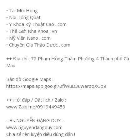
• Tai Mũi Họng
• Nội Tổng Quát
• Y Khoa Kỹ Thuật Cao . com
• Thế Giới Nha Khoa . vn
• Mỹ Viện Nano . com
• Chuyên Gia Thảo Dược . com
++ Địa chỉ : 72 Phạm Hồng Thám Phường 4 Thành phố Cà
Mau
Bản đồ Google Maps :
https://maps.app.goo.gl/2fiWuD3uwaroqXGp9
++ Hỏi đáp / Đặt lịch / Zalo :
www.Zalo.me/0919449459
- Bs NGUYỄN ĐẶNG DUY -
www.nguyendangduy.com
Chia sẻ rèn luyện điều đúng đắn !