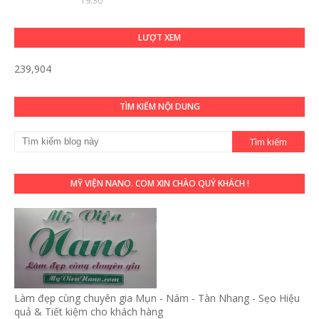
19:30
LƯỢT XEM
239,904
TÌM KIẾM NỘI DUNG
MỸ VIỆN NANO. COM XIN CHÀO QUÝ KHÁCH !
Làm đẹp cùng chuyên gia Mụn - Nám - Tàn Nhang - Sẹo Hiệu
quả & Tiết kiệm cho khách hàng