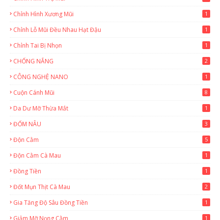
Chỉnh Hình Xương Mũi
1
Chỉnh Lỗ Mũi Đều Nhau Hạt Đậu
1
Chỉnh Tai Bị Nhọn
1
CHỐNG NẮNG
2
CÔNG NGHỆ NANO
1
Cuộn Cánh Mũi
8
Da Dư Mỡ Thừa Mắt
1
ĐỐM NÂU
3
Độn Cằm
5
Độn Cằm Cà Mau
1
Đồng Tiền
1
Đốt Mụn Thịt Cà Mau
2
Gia Tăng Độ Sâu Đồng Tiền
1
Giảm Mỡ Nọng Cằm
1