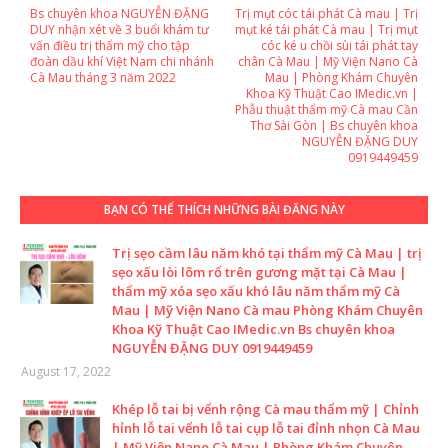
Bs chuyên khoa NGUYỄN ĐẶNG
Trị mụt cóc tái phát Cà mau | Trị
DUY nhận xét về 3 buổi khám tư
mụt ké tái phát Cà mau | Trị mụt
vấn điều trị thẩm mỹ cho tập
cóc ké u chồi sùi tái phát tay
đoàn dầu khí Việt Nam chi nhánh
chân Cà Mau | Mỹ Viện Nano Cà
Cà Mau tháng 3 năm 2022
Mau | Phòng Khám Chuyên
Khoa Kỹ Thuật Cao IMedic.vn |
Phẫu thuật thẩm mỹ Cà mau Cần
Thơ Sài Gòn | Bs chuyên khoa
NGUYỄN ĐẶNG DUY
0919449459
BẠN CÓ THỂ THÍCH NHỮNG BÀI ĐĂNG NÀY
Trị sẹo cầm lâu năm khó tại thẩm mỹ Cà Mau | trị
sẹo xấu lòi lõm rổ trên gương mặt tại Cà Mau |
thẩm mỹ xóa sẹo xấu khó lâu năm thẩm mỹ Cà
Mau | Mỹ Viện Nano Cà mau Phòng Khám Chuyên
Khoa Kỹ Thuật Cao IMedic.vn Bs chuyên khoa
NGUYỄN ĐẶNG DUY 0919449459
August 17, 2022
Khép lỗ tai bị vểnh rộng Cà mau thẩm mỹ | Chỉnh
hỉnh lỗ tai vểnh lỗ tai cụp lỗ tai đỉnh nhọn Cà Mau
| Mỹ Viện Nano Cà Mau | Phòng Khám Chuyên