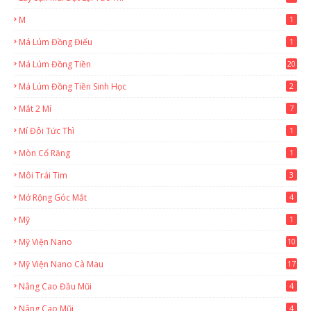
M
1
Má Lúm Đồng Điếu
1
Má Lúm Đồng Tiền
20
Má Lúm Đồng Tiền Sinh Học
2
Mắt 2 Mí
7
Mí Đôi Tức Thì
1
Mòn Cổ Răng
1
Môi Trái Tim
3
Mở Rộng Góc Mắt
4
Mỹ
1
Mỹ Viện Nano
10
Mỹ Viện Nano Cà Mau
17
8
Nâng Cao Đầu Mũi
4
Nâng Cao Mũi
4