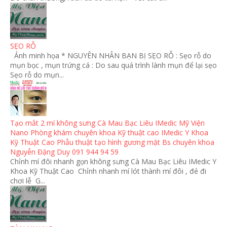
SẸO RỖ
Ảnh minh họa * NGUYÊN NHÂN BẠN BỊ SẸO RỖ : Sẹo rỗ do
mụn bọc , mụn trứng cá : Do sau quá trình lành mụn để lại sẹo
Sẹo rỗ do mụn...
Tạo mắt 2 mí không sưng Cà Mau Bạc Liêu IMedic Mỹ Viện
Nano Phòng khám chuyên khoa Kỹ thuật cao IMedic Y Khoa
Kỹ Thuật Cao Phẫu thuật tạo hình gương mặt Bs chuyên khoa
Nguyễn Đặng Duy 091 944 94 59
Chỉnh mí đôi nhanh gọn không sưng Cà Mau Bạc Liêu IMedic Y
Khoa Kỹ Thuật Cao Chỉnh nhanh mí lót thành mí đôi , đẻ đi
chơi lễ G...