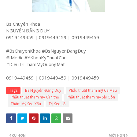
Bs Chuyên Khoa
NGUYỄN ĐẶNG DUY
0919449459 | 0919449459 | 0919449459
#BsChuyenKhoa #BsNguyenDangDuy
#IMedic #YKhoaKyThuatCao
#DieuTriThamMyGuongMat
0919449459 | 0919449459 | 0919449459
Tags
Bs Nguyễn Đặng Duy
Phẫu thuật thẩm mỹ Cà Mau
Phẫu thuật thẩm mỹ Cần thơ
Phẫu thuật thẩm mỹ Sài Gòn
Thẩm Mỹ Sẹo Xấu
Trị Sẹo Lồi
CŨ HƠN
MỚI HƠN