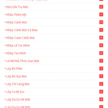
Kéo Dài Trụ Mũi
2
Khâu Thẩm Mỹ
1
Khép Cánh Mũi
11
Khép Cánh Mũi Cà Mau
1
Khép Cuộn Cánh Mũi
6
Khép Lỗ Tai Vểnh
5
Khép Tai Vểnh
3
Lấ Mỡ Má Thon Gọn Mặt
1
Lấy Bỏ Filler
1
Lấy Bỏ Sụn Mũi
1
Lấy Chỉ Căng Mũi
2
Lấy Cơ Mi Dư
2
Lấy Da Dư Mi Mắt
4
Lấy Da Dư Mí Mắt
1