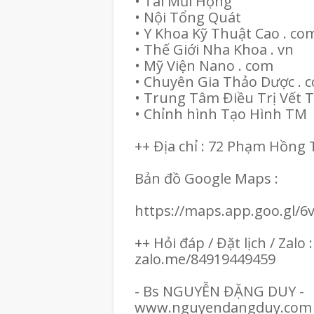
• Tai Mũi Họng
• Nội Tổng Quát
• Y Khoa Kỹ Thuật Cao . co
• Thế Giới Nha Khoa . vn
• Mỹ Viện Nano . com
• Chuyên Gia Thảo Dược .
• Trung Tâm Điều Trị Vết
• Chỉnh hình Tạo Hình TM
++ Địa chỉ : 72 Phạm Hồn
Bản đồ Google Maps :
https://maps.app.goo.gl
++ Hỏi đáp / Đặt lịch / Zalo 
zalo.me/84919449459
- Bs NGUYỄN ĐẶNG DUY -
www.nguyendangduy.com