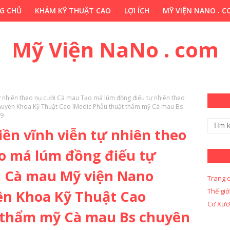
G CHỦ
KHÁM KỸ THUẬT CAO
LỢI ÍCH
MỸ VIỆN NANO . 
HỚP . VN
CHUYÊN GIA THẢO DƯỢC . COM
Y KHOA KỸ THUẬ
Mỹ Viện NaNo . com
ự nhiên theo nụ cười Cà mau Tạo má lúm đồng điếu tự nhiên theo
uyên Khoa Kỹ Thuật Cao IMedic Phẫu thuật thẩm mỹ Cà mau Bs
59
ền vĩnh viễn tự nhiên theo
o má lúm đồng điếu tự
i Cà mau Mỹ viện Nano
Trang 
Thế giớ
n Khoa Kỹ Thuật Cao
Cơ Xươ
 thẩm mỹ Cà mau Bs chuyên