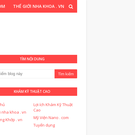
COM
THẾ GIỚI NHA KHOA . VN
T CAO . COM
TÌM NỘI DUNG
KHÁM KỸ THUẬT CAO
chủ
Lợi ích Khám Kỹ Thuật
Cao
i nha khoa . vn
Mỹ Viện Nano . com
ng Khớp . vn
Tuyển dụng