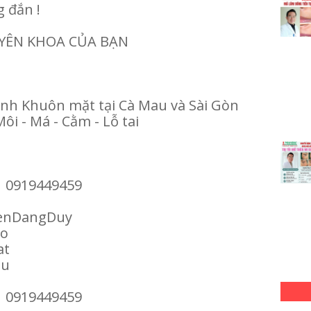
g đắn !
UYÊN KHOA CỦA BẠN
ình Khuôn mặt tại Cà Mau và Sài Gòn
Môi - Má - Cằm - Lỗ tai
| 0919449459
enDangDuy
ao
at
au
| 0919449459