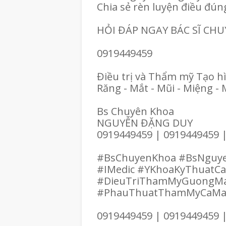
Chia sẻ rèn luyện điều đún
HỎI ĐÁP NGAY BÁC SĨ CH
0919449459
Điều trị và Thẩm mỹ Tạo h
Răng - Mắt - Mũi - Miệng - 
Bs Chuyên Khoa
NGUYỄN ĐẶNG DUY
0919449459 | 0919449459 
#BsChuyenKhoa #BsNguy
#IMedic #YKhoaKyThuatC
#DieuTriThamMyGuongM
#PhauThuatThamMyCaM
0919449459 | 0919449459 