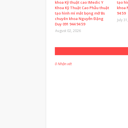
khoa Kỹ thuật cao IMedic Y
tạo h
Khoa Kỹ Thuật Cao Phẫu thuật
khoa 
tạo hình mí mắt bọng mỡ Bs
94 59
chuyên khoa Nguyễn Đặng
July 31
Duy 091 944 94 59
August 02, 2026
0 Nhận xét