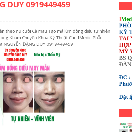
 DUY 0919449459
I
Med
PHÒ
iên theo nụ cười Cà mau Tạo má lúm đồng điếu tự nhiên
KỸ 
Phòng Khám Chuyên Khoa Kỹ Thuật Cao IMedic Phẫu
TAI
khoa NGUYỄN ĐẶNG DUY 0919449459
HỢP 
MỸ 
BS Q
ĐẶN
ĐC :
Phườ
Đặt 