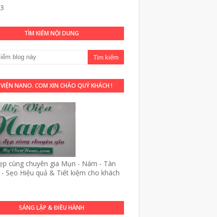
43
TÌM KIẾM NỘI DUNG
 VIỆN NANO. COM XIN CHÀO QUÝ KHÁCH !
p cùng chuyên gia Mụn - Nám - Tàn
- Sẹo Hiệu quả & Tiết kiệm cho khách
SÁNG LẬP & ĐIỀU HÀNH