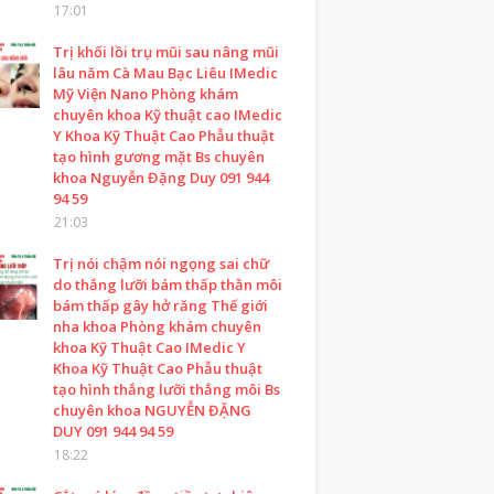
17:01
Trị khối lồi trụ mũi sau nâng mũi
lâu năm Cà Mau Bạc Liêu IMedic
Mỹ Viện Nano Phòng khám
chuyên khoa Kỹ thuật cao IMedic
Y Khoa Kỹ Thuật Cao Phẫu thuật
tạo hình gương mặt Bs chuyên
khoa Nguyễn Đặng Duy 091 944
94 59
21:03
Trị nói chậm nói ngọng sai chữ
do thắng lưỡi bám thấp thằn môi
bám thấp gây hở răng Thế giới
nha khoa Phòng khám chuyên
khoa Kỹ Thuật Cao IMedic Y
Khoa Kỹ Thuật Cao Phẫu thuật
tạo hình thắng lưỡi thắng môi Bs
chuyên khoa NGUYỄN ĐẶNG
DUY 091 944 94 59
18:22