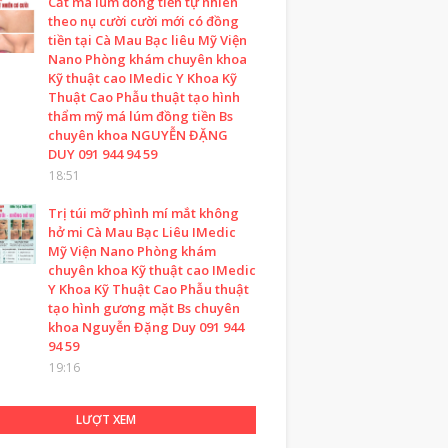
Cắt má lúm đồng tiền tự nhiên
theo nụ cười cười mới có đồng
tiền tại Cà Mau Bạc liêu Mỹ Viện
Nano Phòng khám chuyên khoa
Kỹ thuật cao IMedic Y Khoa Kỹ
Thuật Cao Phẫu thuật tạo hình
thẩm mỹ má lúm đồng tiền Bs
chuyên khoa NGUYỄN ĐẶNG
DUY 091 944 94 59
18:51
Trị túi mỡ phình mí mắt không
hở mi Cà Mau Bạc Liêu IMedic
Mỹ Viện Nano Phòng khám
chuyên khoa Kỹ thuật cao IMedic
Y Khoa Kỹ Thuật Cao Phẫu thuật
tạo hình gương mặt Bs chuyên
khoa Nguyễn Đặng Duy 091 944
94 59
19:16
LƯỢT XEM