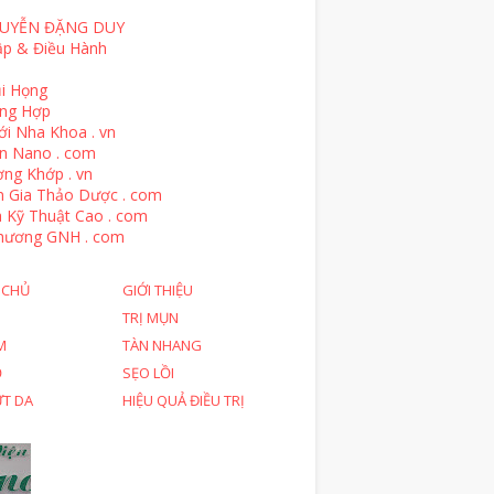
UYỄN ĐẶNG DUY
ập & Điều Hành
i Họng
ổng Hợp
ới Nha Khoa . vn
n Nano . com
ng Khớp . vn
n Gia Thảo Dược . com
 Kỹ Thuật Cao . com
hương GNH . com
 CHỦ
GIỚI THIỆU
TRỊ MỤN
M
TÀN NHANG
Ỗ
SẸO LỒI
ỨT DA
HIỆU QUẢ ĐIỀU TRỊ