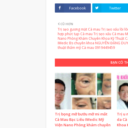
Facebook
Twitter
CŨ HƠN
Trị sẹo gương mặt Cà mau Trị sẹo xấu lồi l
hợp phức tạp Cà mau Trị sẹo xấu Cà mau M
Nano Phòng Khám Chuyên Khoa Kỹ Thuật 
IMedic Bs chuyên khoa NGUYỄN ĐẶNG DUY
thuật thẩm mỹ Cà mau 0919449459
BẠN CÓ T
Trị bọng mỡ bướu mỡ mi mắt
Trị u 
Cà Mau Bạc Liêu IMedic Mỹ
da Cà
Viện Nano Phòng khám chuyên
Khoa 